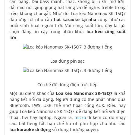
cân bằng. Dải bass mạnh, chắc, không bị ù khi mở lớn;
dải mid nổi, giúp giọng hát sáng và dễ nghe; treble trong
trẻo, không chói gắt. Nhờ đó, Loa kéo Nanomax SK-15Q7
đáp ứng tốt nhu cầu
hát karaoke tại nhà
cũng như các
buổi sinh hoạt ngoài trời. Với công suất lớn, đây là lựa
chọn đáng tin cậy trong phân khúc
loa kéo công suất
lớn
.
Loa dùng pin sạc
Có chế độ dùng điện trực tiếp
Một ưu điểm khác của
Loa kéo Nanomax SK-15Q7
là khả
năng kết nối đa dạng. Người dùng có thể phát nhạc qua
Bluetooth, TWS, USB, thẻ nhớ hoặc cổng AUX. Điều này
giúp Loa kéo Nanomax SK-15Q7 dễ dàng kết nối với điện
thoại, tivi hay laptop. Ngoài ra,
micro
đi kèm có độ nhạy
cao, bắt tiếng tốt, hạn chế hú rít, phù hợp cho nhu cầu
loa karaoke di động
sử dụng thường xuyên.