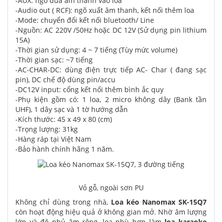
-AUX: ngõ đưa âm thanh vào loa
-Audio out ( RCF): ngõ xuất âm thanh, kết nối thêm loa
-Mode: chuyển đổi kết nối bluetooth/ Line
-Nguồn: AC 220V /50Hz hoặc DC 12V (Sử dụng pin lithium
15A)
-Thời gian sử dụng: 4 ~ 7 tiếng (Tùy mức volume)
-Thời gian sạc: ~7 tiếng
-AC-CHAR-DC: dùng điện trực tiếp AC- Char ( đang sạc
pin), DC chế độ dùng pin/accu
-DC12V input: cổng kết nối thêm bình ắc quy
-Phụ kiện gồm có: 1 loa, 2 micro không dây (Bank tần
UHF), 1 dây sạc và 1 tờ hướng dẫn
-Kích thước: 45 x 49 x 80 (cm)
-Trọng lượng: 31kg
-Hàng ráp tại Việt Nam
-Bảo hành chính hãng 1 năm.
Vỏ gỗ, ngoài sơn PU
Không chỉ dùng trong nhà,
Loa kéo Nanomax SK-15Q7
còn hoạt động hiệu quả ở không gian mở. Nhờ âm lượng
lớn và độ phủ âm rộng, loa phù hợp làm
loa karaoke