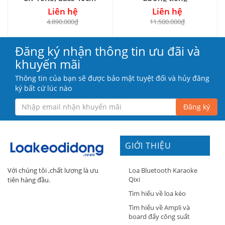
Liên hệ
Liên hệ
4.890.000₫
11.500.000₫
Đăng ký nhận thông tin ưu đãi và
khuyến mãi
Thông tin của bạn sẽ được bảo mật tuyệt đối và hủy đăng
ký bất cứ lúc nào
Đăng ký
GIỚI THIỆU
Loa Bluetooth Karaoke
Với chúng tôi ,chất lượng là ưu
Qixi
tiên hàng đầu.
Tìm hiểu về loa kéo
Tìm hiểu về Ampli và
board đẩy công suất