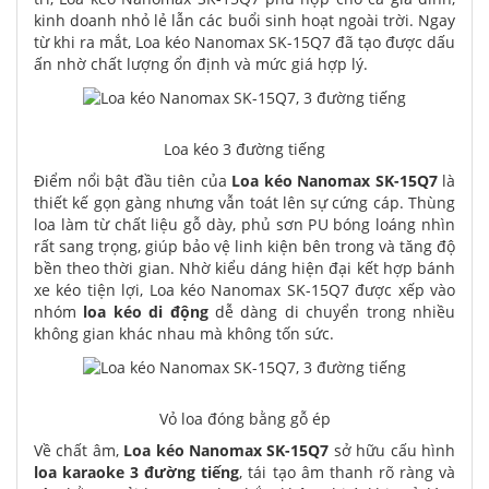
kinh doanh nhỏ lẻ lẫn các buổi sinh hoạt ngoài trời. Ngay
từ khi ra mắt, Loa kéo Nanomax SK-15Q7 đã tạo được dấu
ấn nhờ chất lượng ổn định và mức giá hợp lý.
Loa kéo 3 đường tiếng
Điểm nổi bật đầu tiên của
Loa kéo Nanomax SK-15Q7
là
thiết kế gọn gàng nhưng vẫn toát lên sự cứng cáp. Thùng
loa làm từ chất liệu gỗ dày, phủ sơn PU bóng loáng nhìn
rất sang trọng, giúp bảo vệ linh kiện bên trong và tăng độ
bền theo thời gian. Nhờ kiểu dáng hiện đại kết hợp bánh
xe kéo tiện lợi, Loa kéo Nanomax SK-15Q7 được xếp vào
nhóm
loa kéo di động
dễ dàng di chuyển trong nhiều
không gian khác nhau mà không tốn sức.
Vỏ loa đóng bằng gỗ ép
Về chất âm,
Loa kéo Nanomax SK-15Q7
sở hữu cấu hình
loa karaoke 3 đường tiếng
, tái tạo âm thanh rõ ràng và