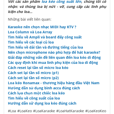
Với các sản phẩm
loa kéo công suất lớn
, chúng tôi có
nhận: vá thùng loa bị nứt - vỡ, cung cấp các linh phụ
kiện cho loa...
Những bài viết liên quan:
Karaoke nên chọn nhạc MIDI hay KTV ?
Loa Column và Loa Array
Tìm hiểu về Ampli và board đẩy công suất
Tìm hiểu về các loại củ loa
Tìm hiểu về dải tần và đường tiếng của loa
Nên chọn microphone nào phù hợp để hát karaoke?
Giải đáp những vấn đề liên quan đến loa kéo di động
Các quy định khi mua linh phụ kiện của loa di động
Cách reset lại tần số micro loa kéo
Cách set lại tần số micro (p1)
Cách set lại tần số micro (p2)
Loa kéo Ronamax - thương hiệu hàng đầu Việt Nam
Hướng dẫn sử dụng bình accu đúng cách
Cách lựa chọn một chiếc loa kéo
Tìm hiểu về công suất của loa
Hướng dẫn sử dụng loa kéo đúng cách
#Loa #LoaKeo #LoaKaraoke #LoaHatKaraoke #LoaKeoKeo