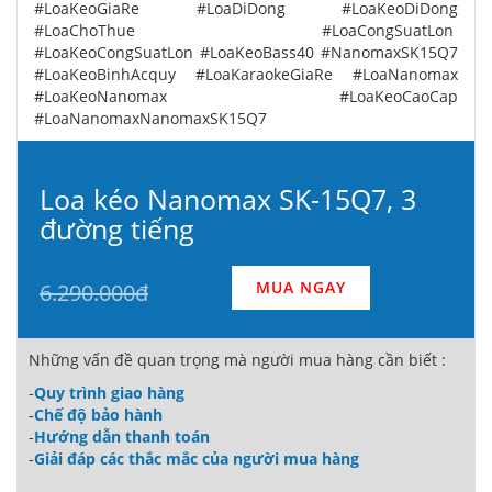
#LoaKeoGiaRe #LoaDiDong #LoaKeoDiDong
#LoaChoThue #LoaCongSuatLon
#LoaKeoCongSuatLon #LoaKeoBass40 #NanomaxSK15Q7
#LoaKeoBinhAcquy #LoaKaraokeGiaRe #LoaNanomax
#LoaKeoNanomax #LoaKeoCaoCap
#LoaNanomaxNanomaxSK15Q7
Loa kéo Nanomax SK-15Q7, 3
đường tiếng
MUA NGAY
6.290.000đ
Những vấn đề quan trọng mà người mua hàng cần biết :
-
Quy trình giao hàng
-
Chế độ bảo hành
-
Hướng dẫn thanh toán
-
Giải đáp các thắc mắc của người mua hàng