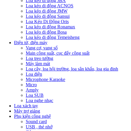
Loa kéo di động JBA
Loa kéo di động ACNOS
Loa kéo di động JMW
Loa kéo di động Sansui
Loa Kéo Di Động Oris
Loa kéo di động Ronamax
Loa kéo di động Bosa
Loa kéo di động Temeisheng
Điện tử, điện máy
Vang cơ, vang số
Main công suất, cục đẩy công suất
Loa treo tường
Máy làm mát
Loa cây, loa hội trường, loa sân khấu, loa gia đinh
Loa điện
Microphone Karaoke
Micro
Amply
Loa SUB
Loa nghe nhạc
Loa xách tay
Máy trợ giảng
Phụ kiện công nghệ
Sound card
USB , thẻ nhớ