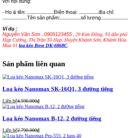
với nội dung:
- Họ & tên: ......................Điện thoại: ................địa chỉ:
....................Tên sản phẩm:.................số lượng......................
Ví dụ :
Nguyễn Văn Sơn , 0909123455 ,
29 Kim Đồng, Tổ dân phố
Hạp Cường, Thị Trấn Tô Hạp, Huyện Khánh Sơn, Khánh Hòa.
Mua 01
loa kéo Bose DK-6868C
.
Sản phẩm liên quan
Loa kéo Nanomax SK-16Q1, 3 đường tiếng
Liên hệ
4.590.000₫
Loa kéo Nanomax B-12, 2 đường tiếng
Liên hệ
2.790.000₫