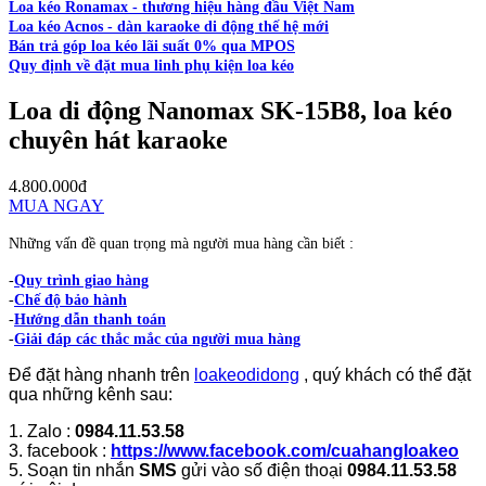
Loa kéo Ronamax - thương hiệu hàng đầu Việt Nam
Loa kéo Acnos - dàn karaoke di động thế hệ mới
Bán trả góp loa kéo lãi suất 0% qua MPOS
Quy định về đặt mua linh phụ kiện loa kéo
Loa di động Nanomax SK-15B8, loa kéo
chuyên hát karaoke
4.800.000đ
MUA NGAY
Những vấn đề quan trọng mà người mua hàng cần biết :
-
Quy trình giao hàng
-
Chế độ bảo hành
-
Hướng dẫn thanh toán
-
Giải đáp các thắc mắc của người mua hàng
Để đặt hàng nhanh trên
loakeodidong
, quý khách có thể đặt
qua những kênh sau:
1. Zalo :
0984.11.53.58
3. facebook :
https://www.facebook.com/cuahangloakeo
5. Soạn tin nhắn
SMS
gửi vào số điện thoại
0984.11.53.58