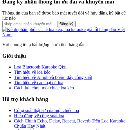
Đăng ký nhận thông tin ưu đãi và khuyến mãi
Thông tin của bạn sẽ được bảo mật tuyệt đối và hủy đăng ký bất cứ
lúc nào
Đăng ký
Với chúng tôi ,chất lượng là ưu tiên hàng đầu.
Giới thiệu
Loa Bluetooth Karaoke Qixi
Tìm hiểu về loa kéo
Tìm hiểu về Ampli và board đẩy công suất
Tìm hiểu về các loại củ loa
Cách lựa chọn một chiếc loa kéo
Hỗ trợ khách hàng
Công suất thật sự của một chiếc loa
Hiểu đúng về công suất loa
Cách Chỉnh Echo, Delay, Repeat, Reverb Trên Loa Karaoke
Chuẩn Hay Nhất