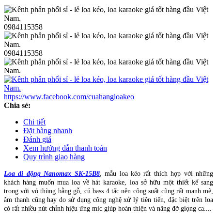
0984115358
0984115358
https://www.facebook.com/cuahangloakeo
Chia sẻ:
Chi tiết
Đặt hàng nhanh
Đánh giá
Xem hướng dẫn thanh toán
Quy trình giao hàng
Loa di động Nanomax SK-15B8
, mẫu loa kéo rất thích hợp với những
khách hàng muốn mua loa về hát karaoke, loa sở hữu một thiết kế sang
trọng với vỏ thùng bằng gỗ, củ bass 4 tấc nên công suất cũng rất mạnh mẽ,
âm thanh cũng hay do sử dụng công nghệ xử lý tiên tiến, đặc biệt trên loa
có rất nhiều nút chỉnh hiệu ứng mic giúp hoàn thiện và nâng đỡ giọng ca....