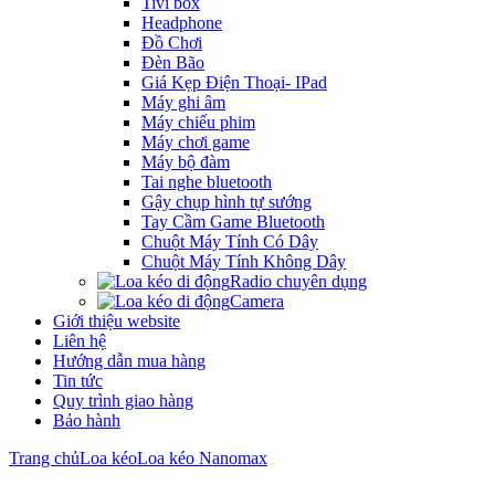
Tivi box
Headphone
Đồ Chơi
Đèn Bão
Giá Kẹp Điện Thoại- IPad
Máy ghi âm
Máy chiếu phim
Máy chơi game
Máy bộ đàm
Tai nghe bluetooth
Gậy chụp hình tự sướng
Tay Cầm Game Bluetooth
Chuột Máy Tính Có Dây
Chuột Máy Tính Không Dây
Radio chuyên dụng
Camera
Giới thiệu website
Liên hệ
Hướng dẫn mua hàng
Tin tức
Quy trình giao hàng
Bảo hành
Trang chủ
Loa kéo
Loa kéo Nanomax