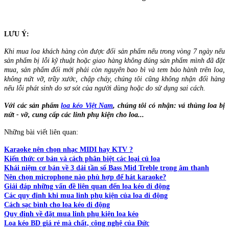
LƯU Ý:
Khi mua loa khách hàng còn được đổi sản phẩm nếu trong vòng 7 ngày nếu
sản phẩm bị lỗi kỹ thuật hoặc giao hàng không đúng sản phẩm mình đã đặt
mua, sản phẩm đổi mới phải còn nguyên bao bì và tem bảo hành trên loa,
không nứt vỡ, trầy xước, chập cháy, chúng tôi cũng không nhận đổi hàng
nếu lỗi phát sinh do sơ sót của người dùng hoặc do sử dụng sai cách.
Với các sản phẩm
loa kéo Việt Nam
, chúng tôi có nhận: vá thùng loa bị
nứt - vỡ, cung cấp các linh phụ kiện cho loa...
Những bài viết liên quan:
Karaoke nên chọn nhạc MIDI hay KTV ?
Kiến thức cơ bản và cách phân biệt các loại củ loa
Khái niệm cơ bản về 3 dải tần số Bass Mid Treble trong âm thanh
Nên chọn microphone nào phù hợp để hát karaoke?
Giải đáp những vấn đề liên quan đến loa kéo di động
Các quy định khi mua linh phụ kiện của loa di động
Cách sạc bình cho loa kéo di động
Quy định về đặt mua linh phụ kiện loa kéo
Loa kéo BD giá rẻ mà chất, công nghệ của Đức