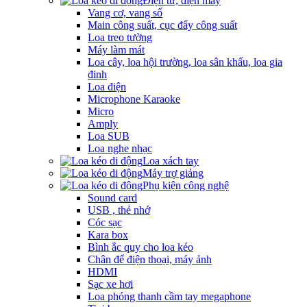
Điện tử, điện máy
Vang cơ, vang số
Main công suất, cục đẩy công suất
Loa treo tường
Máy làm mát
Loa cây, loa hội trường, loa sân khấu, loa gia
đinh
Loa điện
Microphone Karaoke
Micro
Amply
Loa SUB
Loa nghe nhạc
Loa xách tay
Máy trợ giảng
Phụ kiện công nghệ
Sound card
USB , thẻ nhớ
Cóc sạc
Kara box
Bình ắc quy cho loa kéo
Chân để điện thoại, máy ảnh
HDMI
Sạc xe hơi
Loa phóng thanh cầm tay megaphone