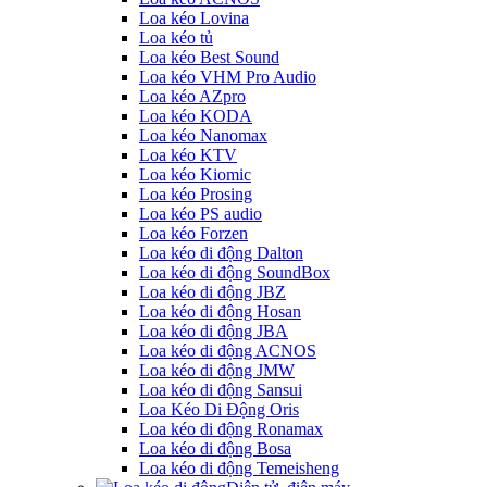
Loa kéo Lovina
Loa kéo tủ
Loa kéo Best Sound
Loa kéo VHM Pro Audio
Loa kéo AZpro
Loa kéo KODA
Loa kéo Nanomax
Loa kéo KTV
Loa kéo Kiomic
Loa kéo Prosing
Loa kéo PS audio
Loa kéo Forzen
Loa kéo di động Dalton
Loa kéo di động SoundBox
Loa kéo di động JBZ
Loa kéo di động Hosan
Loa kéo di động JBA
Loa kéo di động ACNOS
Loa kéo di động JMW
Loa kéo di động Sansui
Loa Kéo Di Động Oris
Loa kéo di động Ronamax
Loa kéo di động Bosa
Loa kéo di động Temeisheng