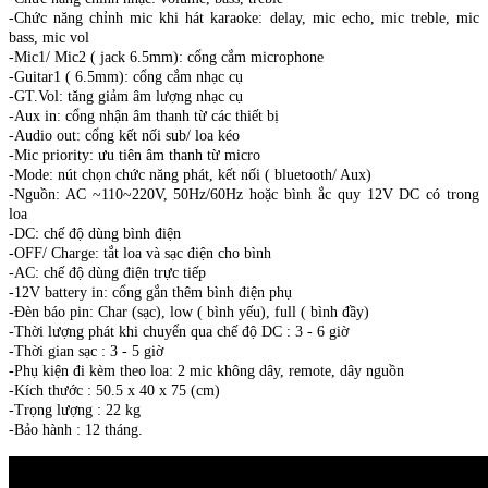
-Chức năng chỉnh mic khi hát karaoke: delay, mic echo, mic treble, mic
bass, mic vol
-Mic1/ Mic2 ( jack 6.5mm): cổng cắm microphone
-Guitar1 ( 6.5mm): cổng cắm nhạc cụ
-GT.Vol: tăng giảm âm lượng nhạc cụ
-Aux in: cổng nhận âm thanh từ các thiết bị
-Audio out: cổng kết nối sub/ loa kéo
-Mic priority: ưu tiên âm thanh từ micro
-Mode: nút chọn chức năng phát, kết nối ( bluetooth/ Aux)
-Nguồn: AC ~110~220V, 50Hz/60Hz hoặc bình ắc quy 12V DC có trong
loa
-DC: chế độ dùng bình điện
-OFF/ Charge: tắt loa và sạc điện cho bình
-AC: chế độ dùng điện trực tiếp
-12V battery in: cổng gắn thêm bình điện phụ
-Đèn báo pin: Char (sạc), low ( bình yếu), full ( bình đầy)
-Thời lượng phát khi chuyển qua chế độ DC : 3 - 6 giờ
-Thời gian sạc : 3 - 5 giờ
-Phụ kiện đi kèm theo loa: 2 mic không dây, remote, dây nguồn
-Kích thước : 50.5 x 40 x 75 (cm)
-Trọng lượng : 22 kg
-Bảo hành : 12 tháng.