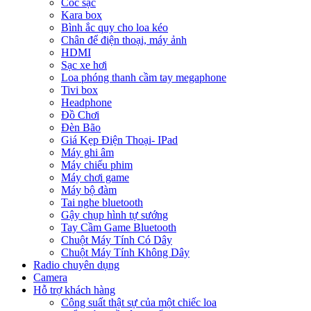
Cóc sạc
Kara box
Bình ắc quy cho loa kéo
Chân để điện thoại, máy ảnh
HDMI
Sạc xe hơi
Loa phóng thanh cầm tay megaphone
Tivi box
Headphone
Đồ Chơi
Đèn Bão
Giá Kẹp Điện Thoại- IPad
Máy ghi âm
Máy chiếu phim
Máy chơi game
Máy bộ đàm
Tai nghe bluetooth
Gậy chụp hình tự sướng
Tay Cầm Game Bluetooth
Chuột Máy Tính Có Dây
Chuột Máy Tính Không Dây
Radio chuyên dụng
Camera
Hỗ trợ khách hàng
Công suất thật sự của một chiếc loa