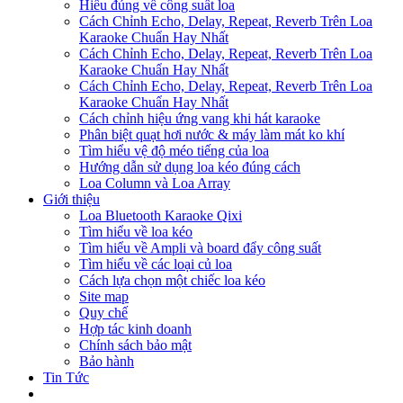
Hiểu đúng về công suất loa
Cách Chỉnh Echo, Delay, Repeat, Reverb Trên Loa
Karaoke Chuẩn Hay Nhất
Cách Chỉnh Echo, Delay, Repeat, Reverb Trên Loa
Karaoke Chuẩn Hay Nhất
Cách Chỉnh Echo, Delay, Repeat, Reverb Trên Loa
Karaoke Chuẩn Hay Nhất
Cách chỉnh hiệu ứng vang khi hát karaoke
Phân biệt quạt hơi nước & máy làm mát ko khí
Tìm hiểu vệ độ méo tiếng của loa
Hướng dẫn sử dụng loa kéo đúng cách
Loa Column và Loa Array
Giới thiệu
Loa Bluetooth Karaoke Qixi
Tìm hiểu về loa kéo
Tìm hiểu về Ampli và board đẩy công suất
Tìm hiểu về các loại củ loa
Cách lựa chọn một chiếc loa kéo
Site map
Quy chế
Hợp tác kinh doanh
Chính sách bảo mật
Bảo hành
Tin Tức