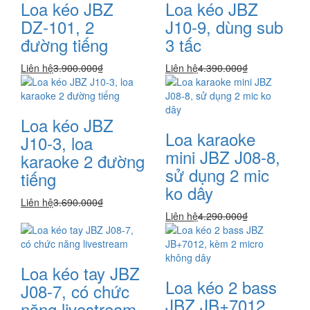
Loa kéo JBZ
Loa kéo JBZ
DZ-101, 2
J10-9, dùng sub
đường tiếng
3 tấc
Liên hệ
3.900.000₫
Liên hệ
4.390.000₫
Loa kéo JBZ
Loa karaoke
J10-3, loa
mini JBZ J08-8,
karaoke 2 đường
sử dụng 2 mic
tiếng
ko dây
Liên hệ
3.690.000₫
Liên hệ
4.290.000₫
Loa kéo tay JBZ
Loa kéo 2 bass
J08-7, có chức
JBZ JB+7012,
năng livestream