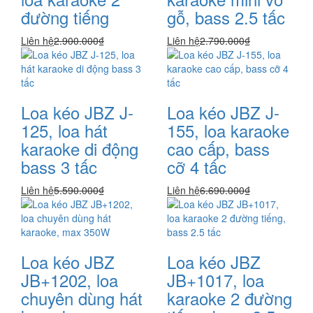
đường tiếng
gỗ, bass 2.5 tấc
Liên hệ
2.900.000₫
Liên hệ
2.790.000₫
Loa kéo JBZ J-
Loa kéo JBZ J-
125, loa hát
155, loa karaoke
karaoke di động
cao cấp, bass
bass 3 tấc
cỡ 4 tấc
Liên hệ
5.590.000₫
Liên hệ
6.690.000₫
Loa kéo JBZ
Loa kéo JBZ
JB+1202, loa
JB+1017, loa
chuyên dùng hát
karaoke 2 đường