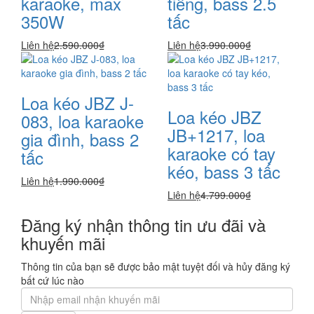
karaoke, max
tiếng, bass 2.5
350W
tấc
Liên hệ
2.590.000₫
Liên hệ
3.990.000₫
Loa kéo JBZ J-
Loa kéo JBZ
083, loa karaoke
JB+1217, loa
gia đình, bass 2
karaoke có tay
tấc
kéo, bass 3 tấc
Liên hệ
1.990.000₫
Liên hệ
4.799.000₫
Đăng ký nhận thông tin ưu đãi và
khuyến mãi
Thông tin của bạn sẽ được bảo mật tuyệt đối và hủy đăng ký
bất cứ lúc nào