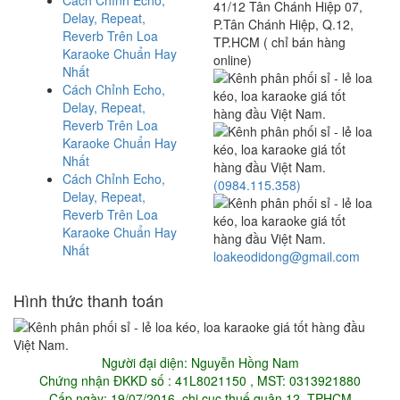
41/12 Tân Chánh Hiệp 07,
Delay, Repeat,
P.Tân Chánh Hiệp, Q.12,
Reverb Trên Loa
TP.HCM ( chỉ bán hàng
Karaoke Chuẩn Hay
online)
Nhất
Cách Chỉnh Echo,
Delay, Repeat,
Reverb Trên Loa
Karaoke Chuẩn Hay
Nhất
Cách Chỉnh Echo,
(0984.115.358)
Delay, Repeat,
Reverb Trên Loa
Karaoke Chuẩn Hay
Nhất
loakeodidong@gmail.com
Hình thức thanh toán
Người đại diện: Nguyễn Hồng Nam
Chứng nhận ĐKKD số : 41L8021150 , MST: 0313921880
Cấp ngày: 19/07/2016, chi cục thuế quận 12, TPHCM