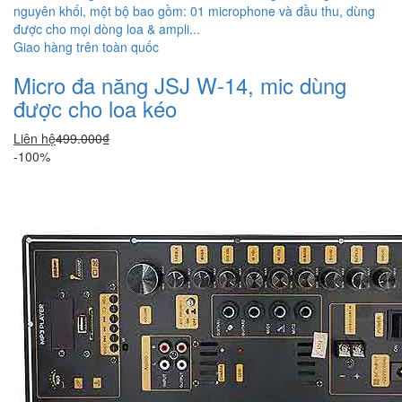
nguyên khối, một bộ bao gồm: 01 microphone và đầu thu, dùng
được cho mọi dòng loa & ampli...
Giao hàng trên toàn quốc
Micro đa năng JSJ W-14, mic dùng
được cho loa kéo
Liên hệ
499.000₫
-100%