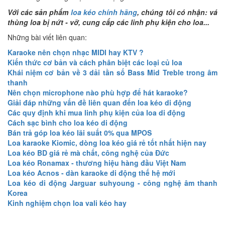
Với các sản phẩm
loa kéo chính hãng
, chúng tôi có nhận: vá
thùng loa bị nứt - vỡ, cung cấp các linh phụ kiện cho loa...
Những bài viết liên quan:
Karaoke nên chọn nhạc MIDI hay KTV ?
Kiến thức cơ bản và cách phân biệt các loại củ loa
Khái niệm cơ bản về 3 dải tần số Bass Mid Treble trong âm
thanh
Nên chọn microphone nào phù hợp để hát karaoke?
Giải đáp những vấn đề liên quan đến loa kéo di động
Các quy định khi mua linh phụ kiện của loa di động
Cách sạc bình cho loa kéo di động
Bán trả góp loa kéo lãi suất 0% qua MPOS
Loa karaoke Kiomic, dòng loa kéo giá rẻ tốt nhất hiện nay
Loa kéo BD giá rẻ mà chất, công nghệ của Đức
Loa kéo Ronamax - thương hiệu hàng đầu Việt Nam
Loa kéo Acnos - dàn karaoke di động thế hệ mới
Loa kéo di động Jarguar suhyoung - công nghệ âm thanh
Korea
Kinh nghiệm chọn loa vali kéo hay