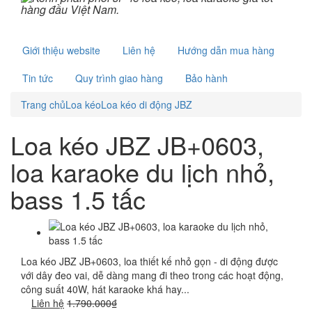
Giới thiệu website
Liên hệ
Hướng dẫn mua hàng
Tin tức
Quy trình giao hàng
Bảo hành
Trang chủ
Loa kéo
Loa kéo di động JBZ
Loa kéo JBZ JB+0603,
loa karaoke du lịch nhỏ,
bass 1.5 tấc
Loa kéo JBZ JB+0603, loa thiết kế nhỏ gọn - di động được
với dây đeo vai, dễ dàng mang đi theo trong các hoạt động,
công suất 40W, hát karaoke khá hay...
Liên hệ
1.790.000₫