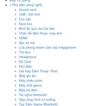
Máy trợ giảng
Phụ kiện công nghệ
Sound card
USB , thẻ nhớ
Cóc sạc
Kara box
Bình ắc quy cho loa kéo
Chân để điện thoại, máy ảnh
HDMI
Sạc xe hơi
Loa phóng thanh cầm tay megaphone
Tivi box
Headphone
Đồ Chơi
Đèn Bão
Giá Kẹp Điện Thoại- IPad
Máy ghi âm
Máy chiếu phim
Máy chơi game
Máy bộ đàm
Tai nghe bluetooth
Gậy chụp hình tự sướng
Tay Cầm Game Bluetooth