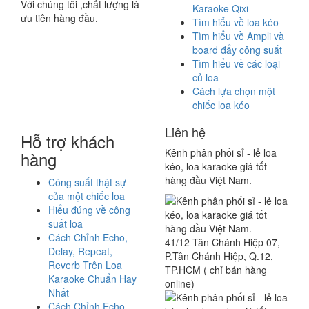
Với chúng tôi ,chất lượng là
Karaoke Qixi
ưu tiên hàng đầu.
Tìm hiểu về loa kéo
Tìm hiểu về Ampli và
board đẩy công suất
Tìm hiểu về các loại
củ loa
Cách lựa chọn một
chiếc loa kéo
Liên hệ
Hỗ trợ khách
Kênh phân phối sỉ - lẻ loa
hàng
kéo, loa karaoke giá tốt
hàng đầu Việt Nam.
Công suất thật sự
của một chiếc loa
Hiểu đúng về công
suất loa
Cách Chỉnh Echo,
41/12 Tân Chánh Hiệp 07,
Delay, Repeat,
P.Tân Chánh Hiệp, Q.12,
Reverb Trên Loa
TP.HCM ( chỉ bán hàng
Karaoke Chuẩn Hay
online)
Nhất
Cách Chỉnh Echo,