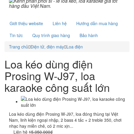
Giới thiệu website
Liên hệ
Hướng dẫn mua hàng
Tin tức
Quy trình giao hàng
Bảo hành
Trang chủ
Điện tử, điện máy
Loa điện
Loa kéo dùng điện
Prosing W-J97, loa
karaoke công suất lớn
Loa kéo dùng điện Prosing W-J97, loa đóng thùng tại Việt
Nam, linh kiện ngoại nhập, 2 bass 4 tấc + 2 treble 350, chơi
nhạc hay miễn chê, có 2 mic xịn...
Liên hệ
15.050.000₫