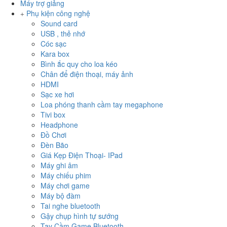
Máy trợ giảng
Phụ kiện công nghệ
Sound card
USB , thẻ nhớ
Cóc sạc
Kara box
Bình ắc quy cho loa kéo
Chân để điện thoại, máy ảnh
HDMI
Sạc xe hơi
Loa phóng thanh cầm tay megaphone
Tivi box
Headphone
Đồ Chơi
Đèn Bão
Giá Kẹp Điện Thoại- IPad
Máy ghi âm
Máy chiếu phim
Máy chơi game
Máy bộ đàm
Tai nghe bluetooth
Gậy chụp hình tự sướng
Tay Cầm Game Bluetooth