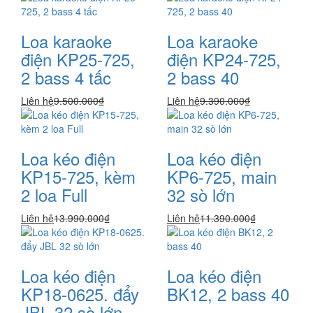
Loa karaoke
Loa karaoke
điện KP25-725,
điện KP24-725,
2 bass 4 tấc
2 bass 40
Liên hệ
9.500.000₫
Liên hệ
9.390.000₫
Loa kéo điện
Loa kéo điện
KP15-725, kèm
KP6-725, main
2 loa Full
32 sò lớn
Liên hệ
13.990.000₫
Liên hệ
11.390.000₫
Loa kéo điện
Loa kéo điện
KP18-0625. đẩy
BK12, 2 bass 40
JBL 32 sò lớn