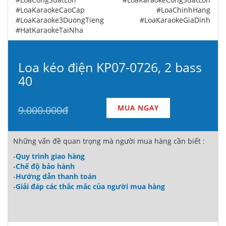
#LoaKaraokeCaoCap #LoaChinhHang
#LoaKaraoke3DuongTieng #LoaKaraokeGiaDinh
#HatKaraokeTaiNha
Loa kéo điện KP07-0726, 2 bass
40
MUA NGAY
9.000.000đ
Những vấn đề quan trọng mà người mua hàng cần biết :
-
Quy trình giao hàng
-
Chế độ bảo hành
-
Hướng dẫn thanh toán
-
Giải đáp các thắc mắc của người mua hàng