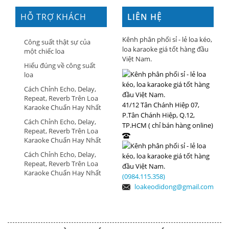
HỖ TRỢ KHÁCH
LIÊN HỆ
HÀNG
Kênh phân phối sỉ - lẻ loa kéo,
Công suất thật sự của
loa karaoke giá tốt hàng đầu
một chiếc loa
Việt Nam.
Hiểu đúng về công suất
loa
Cách Chỉnh Echo, Delay,
Repeat, Reverb Trên Loa
41/12 Tân Chánh Hiệp 07,
Karaoke Chuẩn Hay Nhất
P.Tân Chánh Hiệp, Q.12,
Cách Chỉnh Echo, Delay,
TP.HCM ( chỉ bán hàng online)
Repeat, Reverb Trên Loa
Karaoke Chuẩn Hay Nhất
Cách Chỉnh Echo, Delay,
Repeat, Reverb Trên Loa
Karaoke Chuẩn Hay Nhất
(0984.115.358)
loakeodidong@gmail.com