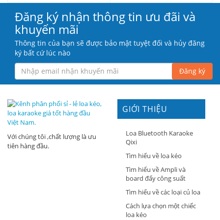
Đăng ký nhận thông tin ưu đãi và
khuyến mãi
Thông tin của bạn sẽ được bảo mật tuyệt đối và hủy đăng
ký bất cứ lúc nào
Đăng ký
GIỚI THIỆU
Loa Bluetooth Karaoke
Với chúng tôi ,chất lượng là ưu
Qixi
tiên hàng đầu.
Tìm hiểu về loa kéo
Tìm hiểu về Ampli và
board đẩy công suất
Tìm hiểu về các loại củ loa
Cách lựa chọn một chiếc
loa kéo