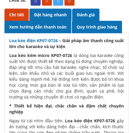
CHIA SẺ:
Chi tiết
Đặt hàng nhanh
Đánh giá
Xem hướng dẫn thanh toán
Quy trình giao hàng
Loa kéo điện KP07-0726
– Giải pháp âm thanh công suất
lớn cho karaoke và sự kiện
Loa kéo kèm micro KP07-0726
là dòng loa karaoke công
suất lớn được thiết kế theo dạng tủ đứng chuyên nghiệp,
đáp ứng tốt nhu cầu hát karaoke, nghe nhạc, tổ chức sự
kiện, sân khấu nhỏ và các buổi giao lưu ngoài trời. Với
kiểu dáng mạnh mẽ, hệ thống linh kiện được bố trí khoa
học cùng mức giá bán lẻ vừa túi tiền, sản phẩm là lựa
chọn đáng cân nhắc cho gia đình, quán cà phê, hội
trường và những chuyến đi chơi có nguồn điện.
* Thiết kế hiện đại, chắc chắn và đậm chất chuyên
nghiệp
Ngay từ cái nhìn đầu tiên,
Loa kéo điện KP07-0726
gây
ấn tượng với kiểu dáng hiện đại - chắc chắn, kích thước
lớn cùng lớp sơn đen nhám chống trầy xước. Thùng loa