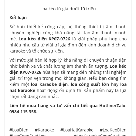
Loa kéo tủ giá dưới 10 triệu
Kết luận
Sở hữu thiết kế cứng cáp, hệ thống thiết bị âm thanh
chuyên nghiệp cùng khả năng tái tạo âm thanh mạnh
mẽ,
Loa kéo điện KP07-0726
là giải pháp phù hợp cho
nhiều nhu cầu từ giải trí gia đình đến kinh doanh dịch vụ
karaoke và tổ chức sự kiện.
Với mức giá bán lẻ hợp lý, khả năng di chuyển thuận tiện
nhờ bánh xe và chất lượng âm thanh ấn tượng,
Loa kéo
điện KP07-0726
hứa hẹn sẽ mang đến những trải nghiệm
giải trí trọn vẹn trong mọi không gian. Nếu bạn đang tìm
kiếm một
loa karaoke điện
,
loa công suất lớn
hay
loa
hát karaoke
hoạt động ổn định thì sản phẩm này là lựa
chọn rất đáng cân nhắc.
Liên hệ mua hàng và tư vấn chi tiết qua Hotline/Zalo:
0984 115 358.
#LoaDien #Karaoke #LoaHatKaraoke #LoaKeoDien
#LoaCongSuatLon #LoaKaraokeCongSuatLon