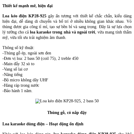
Thiết kế mạnh mẽ, hiện đại
Loa kéo điện KP28-925
gây ấn tượng với thiết kế chắc chắn, kiểu dáng
hiện đại, dễ dàng di chuyển và bố trí ở nhiều không gian khác nhau. Vỏ
thùng được gia công tỉ mỉ, tạo sự bền bỉ và sang trọng. Đây là sự lựa chọn
lý tưởng cho cả
loa karaoke trong nhà và ngoài trời
, vừa mang tính thẩm
mỹ, vừa tối ưu trải nghiệm âm thanh.
Thông số kỹ thuật:
-Thùng gỗ ép, ngoài sơn đen
-Đơn vị loa: 2 bass 50 (coil 75), 2 treble 450
-Main đẩy 32 sò to
-Vang số lai cơ
-Nâng tiếng
-Bộ micro không dây UHF
-Hàng ráp trong nước
-Bảo hành 1 năm.
Thùng gỗ, có nắp đậy
Loa karaoke dùng điện – Hoạt động ổn định