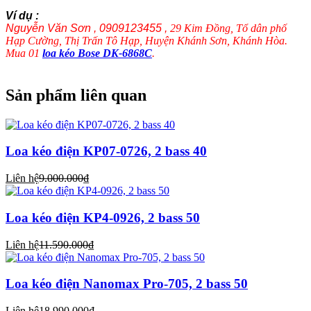
Ví dụ :
Nguyễn Văn Sơn , 0909123455 ,
29 Kim Đồng, Tổ dân phố
Hạp Cường, Thị Trấn Tô Hạp, Huyện Khánh Sơn, Khánh Hòa.
Mua 01
loa kéo Bose DK-6868C
.
Sản phẩm liên quan
Loa kéo điện KP07-0726, 2 bass 40
Liên hệ
9.000.000₫
Loa kéo điện KP4-0926, 2 bass 50
Liên hệ
11.590.000₫
Loa kéo điện Nanomax Pro-705, 2 bass 50
Liên hệ
18.990.000₫