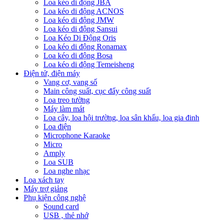
Loa kéo di động JBA
Loa kéo di động ACNOS
Loa kéo di động JMW
Loa kéo di động Sansui
Loa Kéo Di Động Oris
Loa kéo di động Ronamax
Loa kéo di động Bosa
Loa kéo di động Temeisheng
Điện tử, điện máy
Vang cơ, vang số
Main công suất, cục đẩy công suất
Loa treo tường
Máy làm mát
Loa cây, loa hội trường, loa sân khấu, loa gia đinh
Loa điện
Microphone Karaoke
Micro
Amply
Loa SUB
Loa nghe nhạc
Loa xách tay
Máy trợ giảng
Phụ kiện công nghệ
Sound card
USB , thẻ nhớ