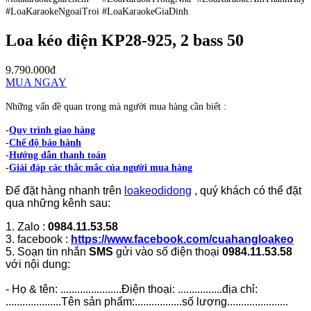
#LoaKaraokeNgoaiTroi #LoaKaraokeGiaDinh
Loa kéo điện KP28-925, 2 bass 50
9.790.000đ
MUA NGAY
Những vấn đề quan trọng mà người mua hàng cần biết :
-
Quy trình giao hàng
-
Chế độ bảo hành
-
Hướng dẫn thanh toán
-
Giải đáp các thắc mắc của người mua hàng
Để đặt hàng nhanh trên
loakeodidong
, quý khách có thể đặt
qua những kênh sau:
1. Zalo :
0984.11.53.58
3. facebook :
https://www.facebook.com/cuahangloakeo
5. Soạn tin nhắn
SMS
gửi vào số điện thoại
0984.11.53.58
với nội dung:
- Họ & tên: ......................Điện thoại: ................địa chỉ:
....................Tên sản phẩm:.................số lượng......................