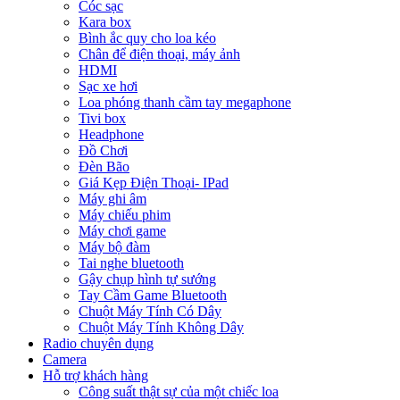
Cóc sạc
Kara box
Bình ắc quy cho loa kéo
Chân để điện thoại, máy ảnh
HDMI
Sạc xe hơi
Loa phóng thanh cầm tay megaphone
Tivi box
Headphone
Đồ Chơi
Đèn Bão
Giá Kẹp Điện Thoại- IPad
Máy ghi âm
Máy chiếu phim
Máy chơi game
Máy bộ đàm
Tai nghe bluetooth
Gậy chụp hình tự sướng
Tay Cầm Game Bluetooth
Chuột Máy Tính Có Dây
Chuột Máy Tính Không Dây
Radio chuyên dụng
Camera
Hỗ trợ khách hàng
Công suất thật sự của một chiếc loa