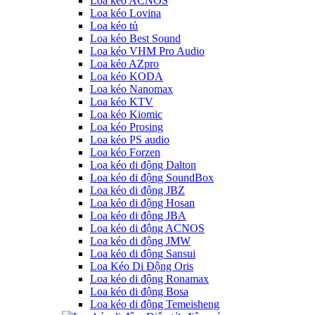
Loa kéo ACNOS
Loa kéo Lovina
Loa kéo tủ
Loa kéo Best Sound
Loa kéo VHM Pro Audio
Loa kéo AZpro
Loa kéo KODA
Loa kéo Nanomax
Loa kéo KTV
Loa kéo Kiomic
Loa kéo Prosing
Loa kéo PS audio
Loa kéo Forzen
Loa kéo di động Dalton
Loa kéo di động SoundBox
Loa kéo di động JBZ
Loa kéo di động Hosan
Loa kéo di động JBA
Loa kéo di động ACNOS
Loa kéo di động JMW
Loa kéo di động Sansui
Loa Kéo Di Động Oris
Loa kéo di động Ronamax
Loa kéo di động Bosa
Loa kéo di động Temeisheng