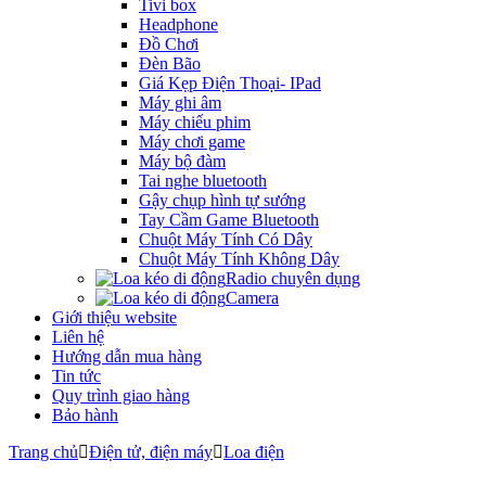
Tivi box
Headphone
Đồ Chơi
Đèn Bão
Giá Kẹp Điện Thoại- IPad
Máy ghi âm
Máy chiếu phim
Máy chơi game
Máy bộ đàm
Tai nghe bluetooth
Gậy chụp hình tự sướng
Tay Cầm Game Bluetooth
Chuột Máy Tính Có Dây
Chuột Máy Tính Không Dây
Radio chuyên dụng
Camera
Giới thiệu website
Liên hệ
Hướng dẫn mua hàng
Tin tức
Quy trình giao hàng
Bảo hành
Trang chủ
Điện tử, điện máy
Loa điện