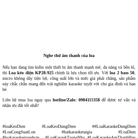
Nghe thử âm thanh của loa
Nếu bạn đang tìm kiếm một thiết bị âm thanh mạnh mẽ, đa năng và bền bỉ,
thì
Loa kéo điện KP28-925
chính là lựa chọn tối ưu. Với
loa 2 bass 50
,
micro không dây tiện lợi, công suất lớn và mức giá phải chăng, sản phẩm
này chắc chắn mang đến trải nghiệm karaoke tuyệt vời cho gia đình và bạn
bè.
Liên hệ mua loa ngay qua
hotline/Zalo: 0984115358
để được tư vấn và
nhận ưu đãi tốt nhất!
#loaKeoDien #LoaKeoDungDien ##LoaKaraokeDungDien
#LoaCongSuatLon #hatkaraoketaigia #LoaDien
#loakaraokegiarehcm #LoaKaraokTrongNha #LoaKaraokeAmThanhHay