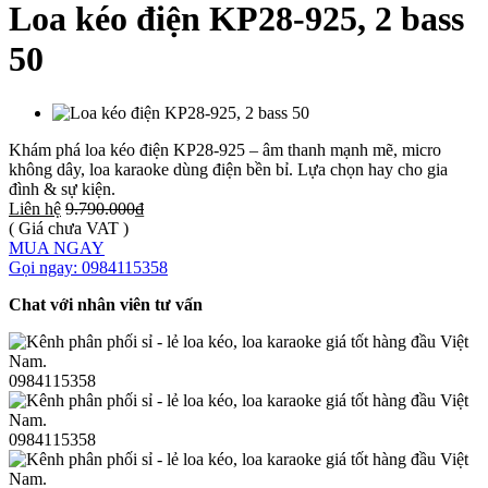
Loa kéo điện KP28-925, 2 bass
50
Khám phá loa kéo điện KP28-925 – âm thanh mạnh mẽ, micro
không dây, loa karaoke dùng điện bền bỉ. Lựa chọn hay cho gia
đình & sự kiện.
Liên hệ
9.790.000₫
( Giá chưa VAT )
MUA NGAY
Gọi ngay: 0984115358
Chat với nhân viên tư vấn
0984115358
0984115358