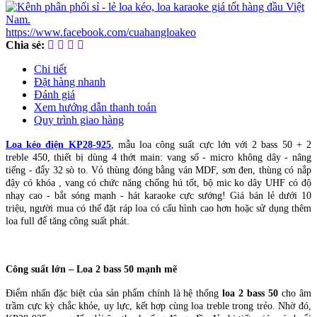
https://www.facebook.com/cuahangloakeo
Chia sẻ:
Chi tiết
Đặt hàng nhanh
Đánh giá
Xem hướng dẫn thanh toán
Quy trình giao hàng
Loa kéo điện KP28-925
, mẫu loa công suất cực lớn với 2 bass 50 + 2
treble 450, thiết bị dùng 4 thớt main: vang số - micro không dây - nâng
tiếng - đẩy 32 sò to. Vỏ thùng đóng bằng ván MDF, sơn đen, thùng có nắp
đậy có khóa , vang có chức năng chống hú tốt, bộ mic ko dây UHF có độ
nhạy cao - bắt sóng mạnh - hát karaoke cực sướng! Giá bán lẻ dưới 10
triệu, người mua có thế đặt ráp loa có cấu hình cao hơn hoặc sử dụng thêm
loa full để tăng công suất phát.
Công suất lớn – Loa 2 bass 50 mạnh mẽ
Điểm nhấn đặc biệt của sản phẩm chính là hệ thống
loa 2 bass 50
cho âm
trầm cực kỳ chắc khỏe, uy lực, kết hợp cùng loa treble trong trẻo. Nhờ đó,