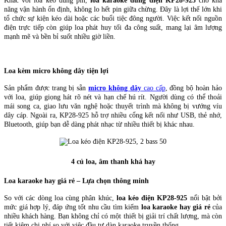
Khác với loa kéo dùng pin,
loa karaoke dùng điện KP28-925
cho khả
năng vận hành ổn định, không lo hết pin giữa chừng. Đây là lợi thế lớn khi
tổ chức sự kiện kéo dài hoặc các buổi tiệc đông người. Việc kết nối nguồn
điện trực tiếp còn giúp loa phát huy tối đa công suất, mang lại âm lượng
mạnh mẽ và bền bỉ suốt nhiều giờ liền.
Loa kèm micro không dây tiện lợi
Sản phẩm được trang bị sẵn
micro không dây
cao cấp
, đồng bộ hoàn hảo
với loa, giúp giọng hát rõ nét và hạn chế hú rít. Người dùng có thể thoải
mái song ca, giao lưu văn nghệ hoặc thuyết trình mà không bị vướng víu
dây cáp. Ngoài ra, KP28-925 hỗ trợ nhiều cổng kết nối như USB, thẻ nhớ,
Bluetooth, giúp bạn dễ dàng phát nhạc từ nhiều thiết bị khác nhau.
4 củ loa, âm thanh khá hay
Loa karaoke hay giá rẻ – Lựa chọn thông minh
So với các dòng loa cùng phân khúc,
loa kéo điện KP28-925
nổi bật bởi
mức giá hợp lý, đáp ứng tốt nhu cầu tìm kiếm
loa karaoke hay giá rẻ
của
nhiều khách hàng. Bạn không chỉ có một thiết bị giải trí chất lượng, mà còn
tiết kiệm chi phí so với việc đầu tư dàn karaoke truyền thống.