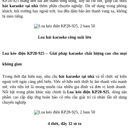
KP28-925 mang đến dải âm thanh sống động, đầy đủ chi tiết, giúp các buổi
hát karaoke tại nhà
thêm phần chuyên nghiệp. Dù sử dụng trong phòng
khách, hội trường hay ngoài trời, loa đều đảm bảo âm thanh vang xa, không
bị méo tiếng.
Loa hát karaoke công suất lớn
Loa kéo điện KP28-925 – Giải pháp karaoke chất lượng cao cho mọi
không gian
Trong thời đại hiện nay, nhu cầu
hát karaoke tại nhà
và tổ chức sự kiện
ngoài trời ngày càng phổ biến. Việc sở hữu một thiết bị âm thanh vừa mạnh
mẽ, vừa tiện lợi là mong muốn của nhiều gia đình và đơn vị kinh doanh.
Nổi bật trong phân khúc này chính là
Loa kéo điện KP28-925
, dòng sản
phẩm cao cấp đáp ứng hoàn hảo cả nhu cầu giải trí cá nhân lẫn sử dụng
chuyên nghiệp.
4 thớt, đẩy 32 sò to