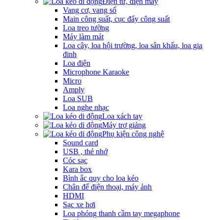
Điện tử, điện máy
Vang cơ, vang số
Main công suất, cục đẩy công suất
Loa treo tường
Máy làm mát
Loa cây, loa hội trường, loa sân khấu, loa gia
đinh
Loa điện
Microphone Karaoke
Micro
Amply
Loa SUB
Loa nghe nhạc
Loa xách tay
Máy trợ giảng
Phụ kiện công nghệ
Sound card
USB , thẻ nhớ
Cóc sạc
Kara box
Bình ắc quy cho loa kéo
Chân để điện thoại, máy ảnh
HDMI
Sạc xe hơi
Loa phóng thanh cầm tay megaphone