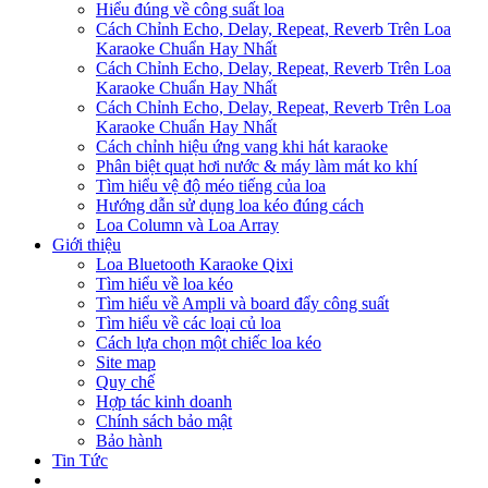
Hiểu đúng về công suất loa
Cách Chỉnh Echo, Delay, Repeat, Reverb Trên Loa
Karaoke Chuẩn Hay Nhất
Cách Chỉnh Echo, Delay, Repeat, Reverb Trên Loa
Karaoke Chuẩn Hay Nhất
Cách Chỉnh Echo, Delay, Repeat, Reverb Trên Loa
Karaoke Chuẩn Hay Nhất
Cách chỉnh hiệu ứng vang khi hát karaoke
Phân biệt quạt hơi nước & máy làm mát ko khí
Tìm hiểu vệ độ méo tiếng của loa
Hướng dẫn sử dụng loa kéo đúng cách
Loa Column và Loa Array
Giới thiệu
Loa Bluetooth Karaoke Qixi
Tìm hiểu về loa kéo
Tìm hiểu về Ampli và board đẩy công suất
Tìm hiểu về các loại củ loa
Cách lựa chọn một chiếc loa kéo
Site map
Quy chế
Hợp tác kinh doanh
Chính sách bảo mật
Bảo hành
Tin Tức