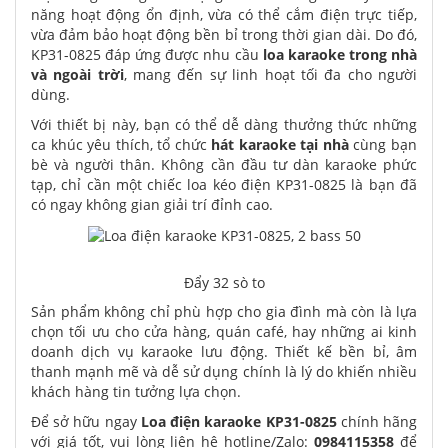
năng hoạt động ổn định, vừa có thể cắm điện trực tiếp,
vừa đảm bảo hoạt động bền bỉ trong thời gian dài. Do đó,
KP31-0825 đáp ứng được nhu cầu
loa karaoke trong nhà
và ngoài trời
, mang đến sự linh hoạt tối đa cho người
dùng.
Với thiết bị này, bạn có thể dễ dàng thưởng thức những
ca khúc yêu thích, tổ chức
hát karaoke tại nhà
cùng bạn
bè và người thân. Không cần đầu tư dàn karaoke phức
tạp, chỉ cần một chiếc loa kéo điện KP31-0825 là bạn đã
có ngay không gian giải trí đỉnh cao.
Đẩy 32 sò to
Sản phẩm không chỉ phù hợp cho gia đình mà còn là lựa
chọn tối ưu cho cửa hàng, quán café, hay những ai kinh
doanh dịch vụ karaoke lưu động. Thiết kế bền bỉ, âm
thanh mạnh mẽ và dễ sử dụng chính là lý do khiến nhiều
khách hàng tin tưởng lựa chọn.
Để sở hữu ngay
Loa điện karaoke KP31-0825
chính hãng
với giá tốt, vui lòng liên hệ hotline/Zalo:
0984115358
để