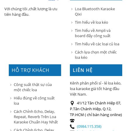
Loa Bluetooth Karaoke
Với chúng tôi ,chất lượng là ưu
Qixi
tiên hàng đầu.
Tìm hiểu về loa kéo
Tìm hiểu về Ampli và
board đẩy công suất
Tìm hiểu về các loại củ loa
Cách lựa chọn một chiếc
loa kéo
HỖ TRỢ KHÁCH
LIÊN HỆ
HÀNG
Kênh phân phối sỉ - lẻ loa kéo,
Công suất thật sự của
loa karaoke giá tốt hàng đầu
một chiếc loa
Việt Nam.
Hiểu đúng về công suất
41/12 Tân Chánh Hiệp 07,
loa
P.Tân Chánh Hiệp, Q.12,
Cách Chỉnh Echo, Delay,
TP.HCM ( chỉ bán hàng online)
Repeat, Reverb Trên Loa
Karaoke Chuẩn Hay Nhất
(0984.115.358)
Cách Chỉnh Echo, Delay,