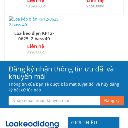
Liên hệ
Liên hệ
13.690.000₫
9.590.000₫
Loa kéo điện KP12-
0625, 2 bass 40
Liên hệ
8.990.000₫
Đăng ký nhận thông tin ưu đãi và
khuyến mãi
Thông tin của bạn sẽ được bảo mật tuyệt đối và hủy đăng
ký bất cứ lúc nào
Đăng ký
GIỚI THIỆU