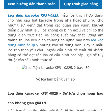
Xem hướng dẫn thanh toán
Quy trình giao hàng
Loa điện karaoke KP31-0825
, mẫu loa thích hợp dùng
cho nhu cầu hát karaoke trong nhà hoặc phụ vụ cho
những sự kiện/ đặt trong các quán sân vườn, khuyết
điểm duy nhất là vì loa không có bình accu và chỉ có thể
dùng điện trực tiếp, về công suất hay chất lượng âm
thanh thì loa kéo điện thường có nghe hay hơn
loa kéo
dùng bình ắc quy
nhưng khó sử dụng hơn. Đây là mẫu
loa ráp theo yêu cầu , ngoài cấu hình đề xuất thì khách
hàng có thể đặt ráp loa có cấu hình cao cấp , giá sẽ tùy
thuộc vào cấu hình thực tế.
Vỏ loa làm bằng ván ép
Loa điện karaoke KP31-0825 – Sự lựa chọn hoàn hảo
cho không gian giải trí
Nếu bạn đang tìm kiếm một thiết bị âm thanh mạnh mẽ,