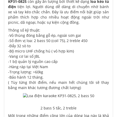
KP31-0825
còn gây ấn tượng bởi thiết kế dạng
loa kéo tủ
điện
tiện lợi. Người dùng dễ dàng di chuyển nhờ bánh
xe và tay kéo chắc chắn. Đây là ưu điểm nổi bật giúp sản
phẩm thích hợp cho nhiều hoạt động ngoài trời như
picnic, dã ngoại, hoặc sự kiện cộng đồng.
Thông số kỹ thuật:
-Vỏ thùng đóng bằng gỗ ép, ngoài sơn gai
-Số đơn vị loa: 2 bass 50 (coil 75), 2 treble 450
-Đẩy 32 sò to
-Bộ micro UHF chống hú ( vỏ hợp kim)
-Vang cơ lai số JBL
-1 bộ quản lý nguồn cao cấp
-Hàng ráp tại Việt Nam
-Trọng lượng: >60kg
-Bảo hành 12 tháng.
( Tùy từng thời điểm, nếu main hết chúng tôi sẽ thay
bằng main khác tương đương chất lượng)
2 bass 5 tấc, 2 treble
Một trong những điểm cộng lớn của dòng loa này là khả