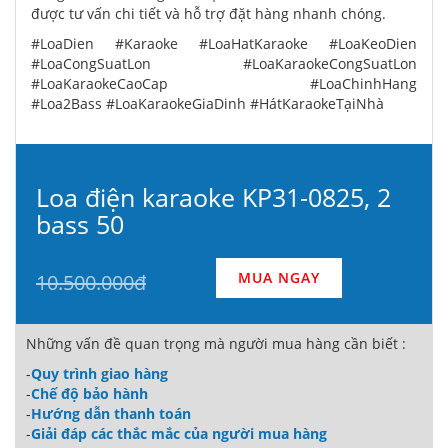
được tư vấn chi tiết và hỗ trợ đặt hàng nhanh chóng.
#LoaDien #Karaoke #LoaHatKaraoke #LoaKeoDien
#LoaCongSuatLon #LoaKaraokeCongSuatLon
#LoaKaraokeCaoCap #LoaChinhHang
#Loa2Bass #LoaKaraokeGiaDinh #HátKaraokeTạiNhà
Loa điện karaoke KP31-0825, 2
bass 50
MUA NGAY
10.500.000đ
Những vấn đề quan trọng mà người mua hàng cần biết :
-
Quy trình giao hàng
-
Chế độ bảo hành
-
Hướng dẫn thanh toán
-
Giải đáp các thắc mắc của người mua hàng