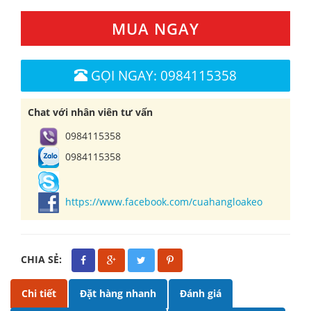
MUA NGAY
GỌI NGAY: 0984115358
Chat với nhân viên tư vấn
0984115358
0984115358
https://www.facebook.com/cuahangloakeo
CHIA SẺ:
Chi tiết
Đặt hàng nhanh
Đánh giá