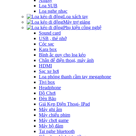
Amply
Loa SUB
Loa nghe nhạc
Loa xách tay
Máy trợ giảng
Phụ kiện công nghệ
Sound card
USB , thẻ nhớ
Cóc sạc
Kara box
Bình ắc quy cho loa kéo
Chân để điện thoại, máy ảnh
HDMI
Sạc xe hơi
Loa phóng thanh cầm tay megaphone
Tivi box
Headphone
Đồ Chơi
Đèn Bão
Giá Kẹp Điện Thoại- IPad
Máy ghi âm
Máy chiếu phim
Máy chơi game
Máy bộ đàm
Tai nghe bluetooth