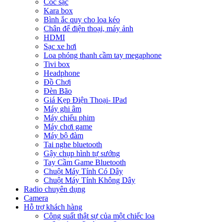
Cóc sạc
Kara box
Bình ắc quy cho loa kéo
Chân để điện thoại, máy ảnh
HDMI
Sạc xe hơi
Loa phóng thanh cầm tay megaphone
Tivi box
Headphone
Đồ Chơi
Đèn Bão
Giá Kẹp Điện Thoại- IPad
Máy ghi âm
Máy chiếu phim
Máy chơi game
Máy bộ đàm
Tai nghe bluetooth
Gậy chụp hình tự sướng
Tay Cầm Game Bluetooth
Chuột Máy Tính Có Dây
Chuột Máy Tính Không Dây
Radio chuyên dụng
Camera
Hỗ trợ khách hàng
Công suất thật sự của một chiếc loa