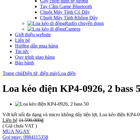
Gậy chụp hình tự sướng
Tay Cầm Game Bluetooth
Chuột Máy Tính Có Dây
Chuột Máy Tính Không Dây
Radio chuyên dụng
Camera
Giới thiệu website
Liên hệ
Hướng dẫn mua hàng
Tin tức
Quy trình giao hàng
Bảo hành
Trang chủ
Điện tử, điện máy
Loa điện
Loa kéo điện KP4-0926, 2 bass 
Với kết nối đa dạng và micro không dây tiện lợi, Loa kéo điện KP4-09
Liên hệ
11.590.000₫
( Giá chưa VAT )
MUA NGAY
Gọi ngay: 0984115358