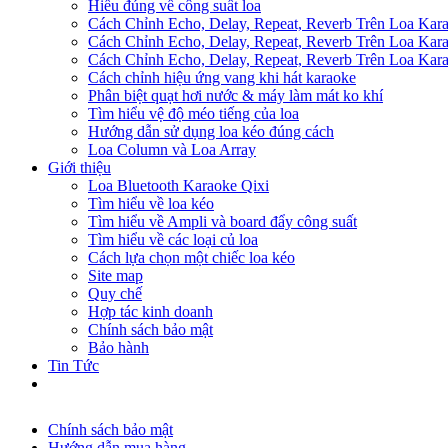
Hiểu đúng về công suất loa
Cách Chỉnh Echo, Delay, Repeat, Reverb Trên Loa Ka
Cách Chỉnh Echo, Delay, Repeat, Reverb Trên Loa Ka
Cách Chỉnh Echo, Delay, Repeat, Reverb Trên Loa Ka
Cách chỉnh hiệu ứng vang khi hát karaoke
Phân biệt quạt hơi nước & máy làm mát ko khí
Tìm hiểu vệ độ méo tiếng của loa
Hướng dẫn sử dụng loa kéo đúng cách
Loa Column và Loa Array
Giới thiệu
Loa Bluetooth Karaoke Qixi
Tìm hiểu về loa kéo
Tìm hiểu về Ampli và board đẩy công suất
Tìm hiểu về các loại củ loa
Cách lựa chọn một chiếc loa kéo
Site map
Quy chế
Hợp tác kinh doanh
Chính sách bảo mật
Bảo hành
Tin Tức
Chính sách bảo mật
Hướng dẫn mua hàng