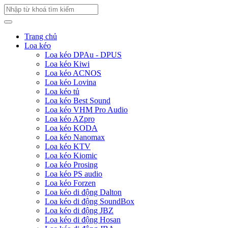
Trang chủ
Loa kéo
Loa kéo DPAu - DPUS
Loa kéo Kiwi
Loa kéo ACNOS
Loa kéo Lovina
Loa kéo tủ
Loa kéo Best Sound
Loa kéo VHM Pro Audio
Loa kéo AZpro
Loa kéo KODA
Loa kéo Nanomax
Loa kéo KTV
Loa kéo Kiomic
Loa kéo Prosing
Loa kéo PS audio
Loa kéo Forzen
Loa kéo di động Dalton
Loa kéo di động SoundBox
Loa kéo di động JBZ
Loa kéo di động Hosan