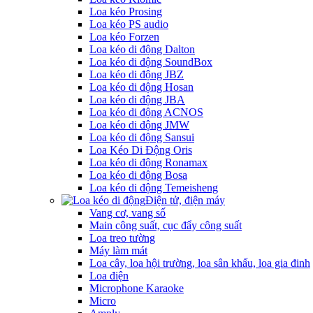
Loa kéo Prosing
Loa kéo PS audio
Loa kéo Forzen
Loa kéo di động Dalton
Loa kéo di động SoundBox
Loa kéo di động JBZ
Loa kéo di động Hosan
Loa kéo di động JBA
Loa kéo di động ACNOS
Loa kéo di động JMW
Loa kéo di động Sansui
Loa Kéo Di Động Oris
Loa kéo di động Ronamax
Loa kéo di động Bosa
Loa kéo di động Temeisheng
Điện tử, điện máy
Vang cơ, vang số
Main công suất, cục đẩy công suất
Loa treo tường
Máy làm mát
Loa cây, loa hội trường, loa sân khấu, loa gia đinh
Loa điện
Microphone Karaoke
Micro