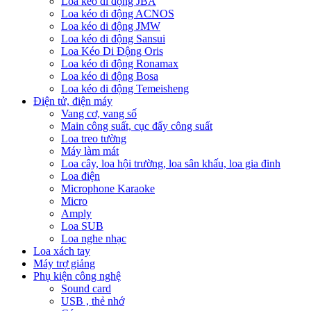
Loa kéo di động JBA
Loa kéo di động ACNOS
Loa kéo di động JMW
Loa kéo di động Sansui
Loa Kéo Di Động Oris
Loa kéo di động Ronamax
Loa kéo di động Bosa
Loa kéo di động Temeisheng
Điện tử, điện máy
Vang cơ, vang số
Main công suất, cục đẩy công suất
Loa treo tường
Máy làm mát
Loa cây, loa hội trường, loa sân khấu, loa gia đinh
Loa điện
Microphone Karaoke
Micro
Amply
Loa SUB
Loa nghe nhạc
Loa xách tay
Máy trợ giảng
Phụ kiện công nghệ
Sound card
USB , thẻ nhớ