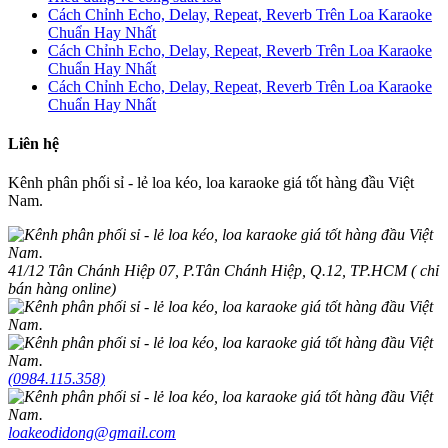
Cách Chỉnh Echo, Delay, Repeat, Reverb Trên Loa Karaoke
Chuẩn Hay Nhất
Cách Chỉnh Echo, Delay, Repeat, Reverb Trên Loa Karaoke
Chuẩn Hay Nhất
Cách Chỉnh Echo, Delay, Repeat, Reverb Trên Loa Karaoke
Chuẩn Hay Nhất
Liên hệ
Kênh phân phối sỉ - lẻ loa kéo, loa karaoke giá tốt hàng đầu Việt
Nam.
41/12 Tân Chánh Hiệp 07, P.Tân Chánh Hiệp, Q.12, TP.HCM ( chỉ
bán hàng online)
(0984.115.358)
loakeodidong@gmail.com