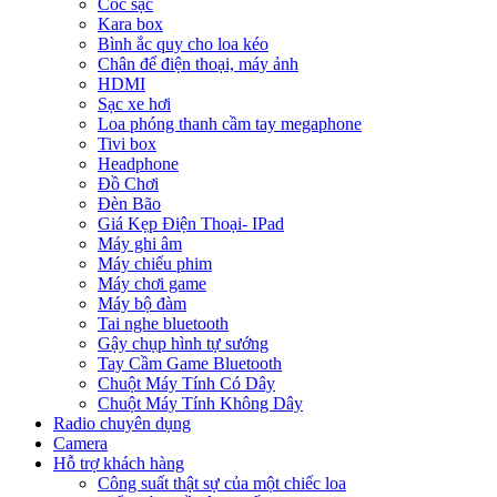
Cóc sạc
Kara box
Bình ắc quy cho loa kéo
Chân để điện thoại, máy ảnh
HDMI
Sạc xe hơi
Loa phóng thanh cầm tay megaphone
Tivi box
Headphone
Đồ Chơi
Đèn Bão
Giá Kẹp Điện Thoại- IPad
Máy ghi âm
Máy chiếu phim
Máy chơi game
Máy bộ đàm
Tai nghe bluetooth
Gậy chụp hình tự sướng
Tay Cầm Game Bluetooth
Chuột Máy Tính Có Dây
Chuột Máy Tính Không Dây
Radio chuyên dụng
Camera
Hỗ trợ khách hàng
Công suất thật sự của một chiếc loa