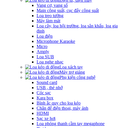
Điện tử, điện máy
Vang cơ, vang số
Main công suất, cục đẩy công suất
Loa treo tường
Máy làm mát
Loa cây, loa hội trường, loa sân khấu, loa gia
đinh
Loa điện
Microphone Karaoke
Micro
Amply
Loa SUB
Loa nghe nhạc
Loa xách tay
Máy trợ giảng
Phụ kiện công nghệ
Sound card
USB , thẻ nhớ
Cóc sạc
Kara box
Bình ắc quy cho loa kéo
Chân để điện thoại, máy ảnh
HDMI
Sạc xe hơi
Loa phóng thanh cầm tay megaphone