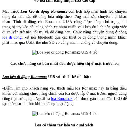
Vỏ loa làm bằng nhựa ABS cao cấp
Mặt trước
Loa kéo di động Ronamax
còn tích hợp màn hình led chuyên
dụng đa màu sắc dễ dàng hòa nhịp theo từng màu sắc chuyên biệt khác
nhau. Tính di động của Ronamax U15A cũng được hãng chú trọng khi
trang bị tay kéo dài cùng bánh xe nhưa chiếc vali kéo du lịch nên giúp việc
di chuyển trở nên tối ưu và dễ dàng hơn. Chức năng chuyên dụng ở dòng
loa di động
: kết nối bluetooth qua các thiết bị di động thông minh khác,
phát nhạc qua USB, thẻ nhớ SD vô cùng nhanh chóng và chuyên dụng.
Các chức năng cơ bản nhất đều được hiển thị ở mặt trước loa
Loa kéo di động Ronamax
U15 với thiết kế nổi bật:
-Điểm làm cho khách hàng yêu thích mẫu loa Ronamax này là bảng điều
khiển với những chức năng chính của loa được lắp ở mặt trước, người dùng
cũng tiện sử dụng . Ngoài ra
loa Ronamax
còn được gắn thêm đèn LED để
tạo thêm sự thu hút khi loa đang hoạt động.
Loa có thêm tay kéo và quai xách