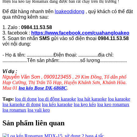
Hiện loa kéo tay Ronamax đang được bán rất chạy trên thị trường !
Để đặt hàng nhanh trên
loakeodidong
, quý khách có thể đặt
qua những kênh sau:
1. Zalo :
0984.11.53.58
3. facebook :
https://www.facebook.com/cuahangloakeo
5. Soạn tin nhắn
SMS
gửi vào số điện thoại
0984.11.53.58
với nội dung:
- Họ & tên: ......................Điện thoại: ................địa chỉ:
....................Tên sản phẩm:.................số lượng......................
Ví dụ :
Nguyễn Văn Sơn , 0909123455 ,
29 Kim Đồng, Tổ dân phố
Hạp Cường, Thị Trấn Tô Hạp, Huyện Khánh Sơn, Khánh Hòa.
Mua 01
loa kéo Bose DK-6868C
.
Tags:
loa di dong
loa di động karaoke
loa hát karaoke
loa karaoke
loa karaoke di dong
loa kéo karaoke
loa kẹo kéo
loa keo ronamax
loa ronamax
loa vali keo
Sản phẩm liên quan