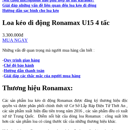
Nên chọn microphone nào phù hợp để hát karaoke?
Giải đáp những vấn đề liên quan đến loa kéo di động
Hướng dẫn sạc bình cho loa kéo
Loa kéo di động Ronamax U15 4 tấc
3.300.000đ
MUA NGAY
Những vấn đề quan trọng mà người mua hàng cần biết :
-
Quy trình giao hàng
-
Chế độ bảo hành
-
Hướng dẫn thanh toán
-
Giải đáp các thắc mắc của người mua hàng
Thương hiệu
Ronamax
:
Các sản phẩm loa kéo di động Ronamax được đăng ký thương hiệu độc
quyền và được phân phối chính thức từ Cơ Sở Lắp Ráp Điện Tử Thới An ,
các sản phẩm xuất hiện đầu tiên trong năm 2016 , các sản phẩm đều có xuất
xứ từ Trung Quốc. Điểm nổi bật của dòng loa Ronamax : công suất lớn
hơn các sản phẩm loa có cùng thước tấc của những thương hiệu khác.