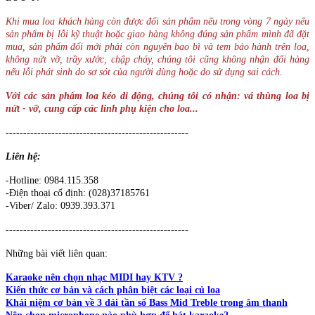
Khi mua loa khách hàng còn được đổi sản phẩm nếu trong vòng 7 ngày nếu
sản phẩm bị lỗi kỹ thuật hoặc giao hàng không đúng sản phẩm mình đã đặt
mua, sản phẩm đổi mới phải còn nguyên bao bì và tem bảo hành trên loa,
không nứt vỡ, trầy xước, chập cháy, chúng tôi cũng không nhận đổi hàng
nếu lỗi phát sinh do sơ sót của người dùng hoặc do sử dụng sai cách.
Với các sản phẩm loa kéo di động, chúng tôi có nhận: vá thùng loa bị
nứt - vỡ, cung cấp các linh phụ kiện cho loa...
----------------------------------------------------
Liên hệ:
-Hotline: 0984.115.358
-Điện thoại cố định: (028)37185761
-Viber/ Zalo: 0939.393.371
----------------------------------------------------
Những bài viết liên quan:
Karaoke nên chọn nhạc MIDI hay KTV ?
Kiến thức cơ bản và cách phân biệt các loại củ loa
Khái niệm cơ bản về 3 dải tần số Bass Mid Treble trong âm thanh