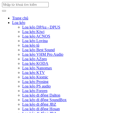
Trang chủ
Loa kéo
Loa kéo DPAu - DPUS
Loa kéo Kiwi
Loa kéo ACNOS
Loa kéo Lovina
Loa kéo tủ
Loa kéo Best Sound
Loa kéo VHM Pro Audio
Loa kéo AZpro
Loa kéo KODA
Loa kéo Nanomax
Loa kéo KTV
Loa kéo Kiomic
Loa kéo Prosing
Loa kéo PS audio
Loa kéo Forzen
Loa kéo di động Dalton
Loa kéo di động SoundBox
Loa kéo di động JBZ
Loa kéo di động Hosan