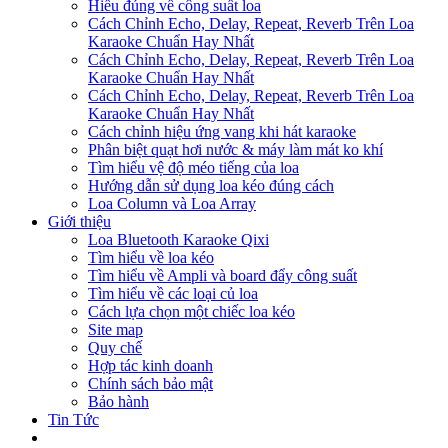
Hiểu đúng về công suất loa
Cách Chỉnh Echo, Delay, Repeat, Reverb Trên Loa
Karaoke Chuẩn Hay Nhất
Cách Chỉnh Echo, Delay, Repeat, Reverb Trên Loa
Karaoke Chuẩn Hay Nhất
Cách Chỉnh Echo, Delay, Repeat, Reverb Trên Loa
Karaoke Chuẩn Hay Nhất
Cách chỉnh hiệu ứng vang khi hát karaoke
Phân biệt quạt hơi nước & máy làm mát ko khí
Tìm hiểu vệ độ méo tiếng của loa
Hướng dẫn sử dụng loa kéo đúng cách
Loa Column và Loa Array
Giới thiệu
Loa Bluetooth Karaoke Qixi
Tìm hiểu về loa kéo
Tìm hiểu về Ampli và board đẩy công suất
Tìm hiểu về các loại củ loa
Cách lựa chọn một chiếc loa kéo
Site map
Quy chế
Hợp tác kinh doanh
Chính sách bảo mật
Bảo hành
Tin Tức