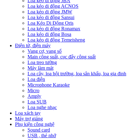
Loa kéo di động JBA
Loa kéo di động ACNOS
Loa kéo di động JMW
Loa kéo di động Sansui
Loa Kéo Di Động Oris
Loa kéo di động Ronamax
Loa kéo di động Bosa
Loa kéo di động Temeisheng
Điện tử, điện máy
Vang cơ, vang số
Main công suất, cục đẩy công suất
Loa treo tường
Máy làm mát
Loa cây, loa hội trường, loa sân khấu, loa gia đinh
Loa điện
Microphone Karaoke
Micro
Amply
Loa SUB
Loa nghe nhạc
Loa xách tay
Máy trợ giảng
Phụ kiện công nghệ
Sound card
USB , thẻ nhớ