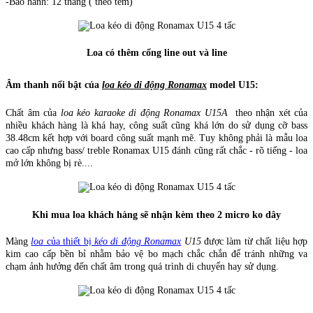
-Bảo hành: 12 tháng ( theo tem)
Loa có thêm cổng line out và line
Âm thanh nổi bật của
loa kéo di động Ronamax
model U15:
Chất âm của
loa kéo karaoke di động Ronamax U15A
theo nhận xét của
nhiều khách hàng là khá hay, công suất cũng khá lớn do sử dụng cỡ bass
38.48cm kết hợp với board công suất mạnh mẽ. Tuy không phải là mẫu loa
cao cấp nhưng bass/ treble Ronamax U15 đánh cũng rất chắc - rõ tiếng - loa
mở lớn không bị rè....
Khi mua loa khách hàng sẽ nhận kèm theo 2 micro ko dây
Màng
loa
của thiết bị
kéo di động Ronamax
U15
được làm từ chất liệu hợp
kim cao cấp bền bỉ nhằm bảo vệ bo mạch chắc chắn để tránh những va
chạm ảnh hưởng đến chất âm trong quá trình di chuyển hay sử dụng.