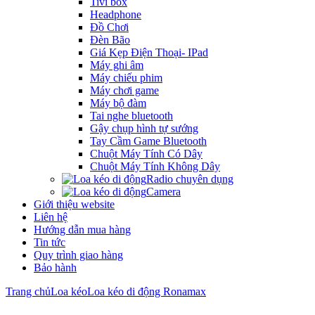
Tivi box
Headphone
Đồ Chơi
Đèn Bão
Giá Kẹp Điện Thoại- IPad
Máy ghi âm
Máy chiếu phim
Máy chơi game
Máy bộ đàm
Tai nghe bluetooth
Gậy chụp hình tự sướng
Tay Cầm Game Bluetooth
Chuột Máy Tính Có Dây
Chuột Máy Tính Không Dây
Radio chuyên dụng
Camera
Giới thiệu website
Liên hệ
Hướng dẫn mua hàng
Tin tức
Quy trình giao hàng
Bảo hành
Trang chủ
Loa kéo
Loa kéo di động Ronamax