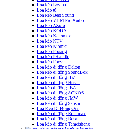
Loa kéo Lovina
Loa kéo tủ
Loa kéo Best Sound
Loa kéo VHM Pro Audio
Loa kéo AZpro
Loa kéo KODA
Loa kéo Nanomax
Loa kéo KTV
Loa kéo Kiomic
Loa kéo Prosing
Loa kéo PS audio
Loa kéo Forzen
Loa kéo di động Dalton
Loa kéo di động SoundBox
Loa kéo di động JBZ
Loa kéo di động Hosan
Loa kéo di động JBA
Loa kéo di động ACNOS
Loa kéo di động JMW
Loa kéo di động Sansui
Loa Kéo Di Động Oris
Loa kéo di động Ronamax
Loa kéo di động Bosa
Loa kéo di động Temeisheng