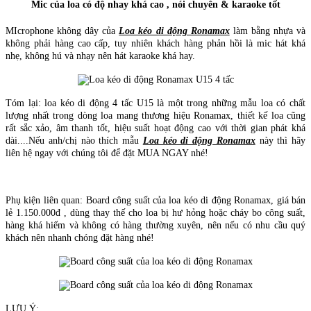
Mic của loa có độ nhay khá cao , nói chuyên & karaoke tốt
MIcrophone không dây của
Loa kéo di động Ronamax
làm bằng nhựa và
không phải hàng cao cấp, tuy nhiên khách hàng phản hồi là mic hát khá
nhẹ, không hú và nhạy nên hát karaoke khá hay.
Tóm lại: loa kéo di động 4 tấc U15 là một trong những mẫu loa có chất
lượng nhất trong dòng loa mang thương hiệu Ronamax, thiết kế loa cũng
rất sắc xảo, âm thanh tốt, hiệu suất hoạt động cao với thời gian phát khá
dài....Nếu anh/chị nào thích mẫu
Loa kéo di động Ronamax
này thì hãy
liên hệ ngay với chúng tôi để đặt MUA NGAY nhé!
Phụ kiện liên quan: Board công suất của loa kéo di động Ronamax, giá bán
lẻ 1.150.000đ , dùng thay thế cho loa bị hư hỏng hoặc cháy bo công suất,
hàng khá hiếm và không có hàng thường xuyên, nên nếu có nhu cầu quý
khách nên nhanh chóng đặt hàng nhé!
LƯU Ý: