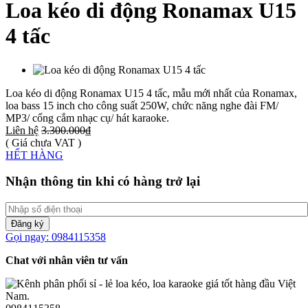
Loa kéo di động Ronamax U15
4 tấc
Loa kéo di động Ronamax U15 4 tấc, mẫu mới nhất của Ronamax,
loa bass 15 inch cho công suất 250W, chức năng nghe đài FM/
MP3/ cổng cắm nhạc cụ/ hát karaoke.
Liên hệ
3.300.000₫
( Giá chưa VAT )
HẾT HÀNG
Nhận thông tin khi có hàng trở lại
Đăng ký
Gọi ngay: 0984115358
Chat với nhân viên tư vấn