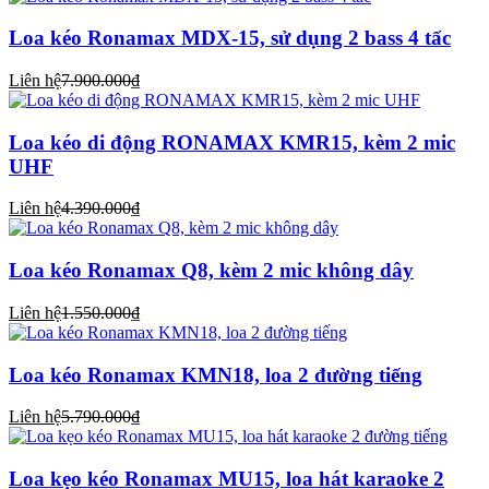
Loa kéo Ronamax MDX-15, sử dụng 2 bass 4 tấc
Liên hệ
7.900.000₫
Loa kéo di động RONAMAX KMR15, kèm 2 mic
UHF
Liên hệ
4.390.000₫
Loa kéo Ronamax Q8, kèm 2 mic không dây
Liên hệ
1.550.000₫
Loa kéo Ronamax KMN18, loa 2 đường tiếng
Liên hệ
5.790.000₫
Loa kẹo kéo Ronamax MU15, loa hát karaoke 2