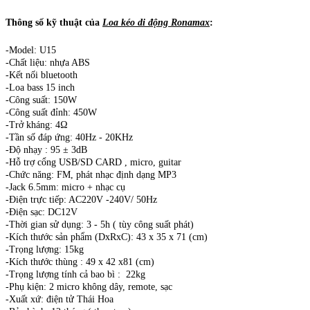
Thông số kỹ thuật của
Loa kéo di động Ronamax
:
-Model: U15
-Chất liệu: nhựa ABS
-Kết nối bluetooth
-Loa bass 15 inch
-Công suất: 150W
-Công suất đỉnh: 450W
-Trở kháng: 4Ω
-Tần số đáp ứng: 40Hz - 20KHz
-Độ nhạy : 95 ± 3dB
-Hỗ trợ cổng USB/SD CARD , micro, guitar
-Chức năng: FM, phát nhạc định dạng MP3
-Jack 6.5mm: micro + nhạc cụ
-Điện trực tiếp: AC220V -240V/ 50Hz
-Điện sạc: DC12V
-Thời gian sử dụng: 3 - 5h ( tùy công suất phát)
-Kích thước sản phẩm (DxRxC): 43 x 35 x 71 (cm)
-Trọng lượng: 15kg
-Kích thước thùng : 49 x 42 x81 (cm)
-Trọng lượng tính cả bao bì : 22kg
-Phụ kiện: 2 micro không dây, remote, sạc
-Xuất xứ: điện tử Thái Hoa