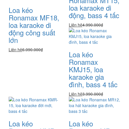
Ronamax MT15,
loa karaoke di
Loa kéo
động, bass 4 tấc
Ronamax MF18,
loa karaoke di
Liên hệ
4.990.000₫
động công suất
lớn
Liên hệ
6.090.000₫
Loa kéo
Ronamax
KMJ15, loa
karaoke gia
đình, bass 4 tấc
Liên hệ
3.990.000₫
Loa kéo
Loa kéo