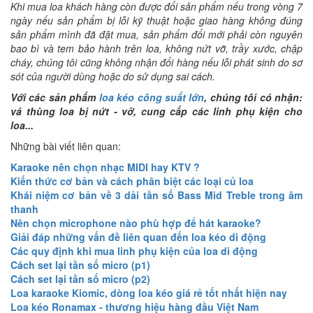
Khi mua loa khách hàng còn được đổi sản phẩm nếu trong vòng 7
ngày nếu sản phẩm bị lỗi kỹ thuật hoặc giao hàng không đúng
sản phẩm mình đã đặt mua, sản phẩm đổi mới phải còn nguyên
bao bì và tem bảo hành trên loa, không nứt vỡ, trầy xước, chập
cháy, chúng tôi cũng không nhận đổi hàng nếu lỗi phát sinh do sơ
sót của người dùng hoặc do sử dụng sai cách.
Với các sản phẩm
loa kéo công suất lớn
, chúng tôi có nhận:
vá thùng loa bị nứt - vỡ, cung cấp các linh phụ kiện cho
loa...
Những bài viết liên quan:
Karaoke nên chọn nhạc MIDI hay KTV ?
Kiến thức cơ bản và cách phân biệt các loại củ loa
Khái niệm cơ bản về 3 dải tần số Bass Mid Treble trong âm
thanh
Nên chọn microphone nào phù hợp để hát karaoke?
Giải đáp những vấn đề liên quan đến loa kéo di động
Các quy định khi mua linh phụ kiện của loa di động
Cách set lại tần số micro (p1)
Cách set lại tần số micro (p2)
Loa karaoke Kiomic, dòng loa kéo giá rẻ tốt nhất hiện nay
Loa kéo Ronamax - thương hiệu hàng đầu Việt Nam