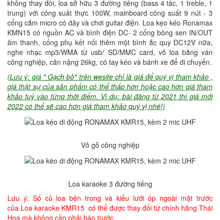
không thay đổi, loa sở hữu 3 đường tiếng (bass 4 tấc, 1 treble, 1
trung) với công suất thực 100W, mainboard công suất 9 nút - 3
cổng cắm micro có dây và chơi guitar điện. Loa kẹo kéo Ronamax
KMN15 có nguồn AC và bình điện DC- 2 cổng bông sen IN/OUT
âm thanh, cổng phụ kết nối thêm một bình ắc quy DC12V nữa,
nghe nhạc mp3/WMA từ usb/ SD/MMC card, vỏ loa bằng ván
công nghiệp, cân nặng 26kg, có tay kéo và bánh xe để di chuyển.
(Lưu ý: giá " Gạch bỏ" trên wesite chỉ là giá để quý vị tham khảo ,
giá thật sự của sản phẩm có thể thấp hơn hoặc cao hơn giá tham
khảo tuỳ vào từng thời điểm. Vì dụ: bài đăng từ 2021 thì giá mới
2022 có thể sẽ cao hơn giá tham khảo quý vị nhé!)
Vỏ gỗ công nghiệp
Loa karaoke 3 đường tiếng
Lưu ý: Số củ loa bên trong và kiểu lưới ốp ngoài mặt trước
của Loa karaoke KMR15 có thể được thay đổi từ chính hãng Thái
Hoa mà không cần phải báo trước.