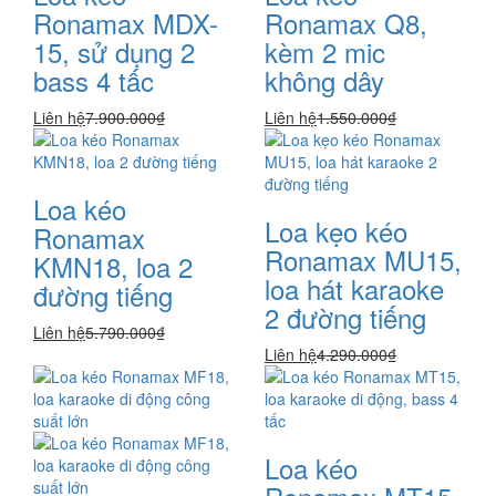
Ronamax MDX-
Ronamax Q8,
15, sử dụng 2
kèm 2 mic
bass 4 tấc
không dây
Liên hệ
7.900.000₫
Liên hệ
1.550.000₫
Loa kéo
Loa kẹo kéo
Ronamax
Ronamax MU15,
KMN18, loa 2
loa hát karaoke
đường tiếng
2 đường tiếng
Liên hệ
5.790.000₫
Liên hệ
4.290.000₫
Loa kéo