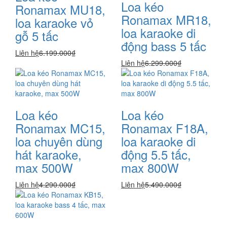
Loa kéo
Ronamax MU18,
Ronamax MR18,
loa karaoke vỏ
loa karaoke di
gỗ 5 tấc
động bass 5 tấc
Liên hệ
6.199.000₫
Liên hệ
6.299.000₫
Loa kéo
Loa kéo
Ronamax MC15,
Ronamax F18A,
loa chuyên dùng
loa karaoke di
hát karaoke,
động 5.5 tấc,
max 500W
max 800W
Liên hệ
4.290.000₫
Liên hệ
5.490.000₫