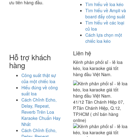
ưu tiên hàng đầu.
Tìm hiểu về loa kéo
Tìm hiểu về Ampli và
board đẩy công suất
Tìm hiểu về các loại
củ loa
Cách lựa chọn một
chiếc loa kéo
Liên hệ
Hỗ trợ khách
Kênh phân phối sỉ - lẻ loa
hàng
kéo, loa karaoke giá tốt
hàng đầu Việt Nam.
Công suất thật sự
của một chiếc loa
Hiểu đúng về công
suất loa
Cách Chỉnh Echo,
41/12 Tân Chánh Hiệp 07,
Delay, Repeat,
P.Tân Chánh Hiệp, Q.12,
Reverb Trên Loa
TP.HCM ( chỉ bán hàng
Karaoke Chuẩn Hay
online)
Nhất
Cách Chỉnh Echo,
Delay, Repeat,