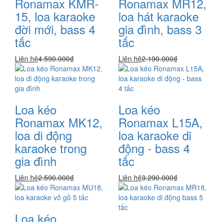
Ronamax KMR-
Ronamax MR12,
15, loa karaoke
loa hát karaoke
đời mới, bass 4
gia đình, bass 3
tấc
tấc
Liên hệ
4.590.000₫
Liên hệ
2.190.000₫
Loa kéo
Loa kéo
Ronamax MK12,
Ronamax L15A,
loa di động
loa karaoke di
karaoke trong
động - bass 4
gia đình
tấc
Liên hệ
2.590.000₫
Liên hệ
3.290.000₫
Loa kéo