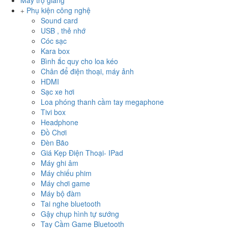
Máy trợ giảng
Phụ kiện công nghệ
Sound card
USB , thẻ nhớ
Cóc sạc
Kara box
Bình ắc quy cho loa kéo
Chân để điện thoại, máy ảnh
HDMI
Sạc xe hơi
Loa phóng thanh cầm tay megaphone
Tivi box
Headphone
Đồ Chơi
Đèn Bão
Giá Kẹp Điện Thoại- IPad
Máy ghi âm
Máy chiếu phim
Máy chơi game
Máy bộ đàm
Tai nghe bluetooth
Gậy chụp hình tự sướng
Tay Cầm Game Bluetooth