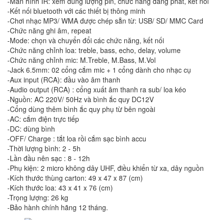
-Màn hình IR: xem dung lượng pin, chức năng đang phát, kết nối
-Kết nối bluetooth với các thiết bị thông minh
-Chơi nhạc MP3/ WMA được chép sẵn từ: USB/ SD/ MMC Card
-Chức năng ghi âm, repeat
-Mode: chọn và chuyển đổi các chức năng, kết nối
-Chức năng chỉnh loa: treble, bass, echo, delay, volume
-Chức năng chỉnh mic: M.Treble, M.Bass, M.Vol
-Jack 6.5mm: 02 cổng cắm mic + 1 cổng dành cho nhạc cụ
-Aux input (RCA): đầu vào âm thanh
-Audio output (RCA) : cổng xuất âm thanh ra sub/ loa kéo
-Nguồn: AC 220V/ 50Hz và bình ắc quy DC12V
-Cổng dùng thêm bình ắc quy phụ từ bên ngoài
-AC: cắm điện trực tiếp
-DC: dùng bình
-OFF/ Charge : tắt loa rồi cắm sạc bình accu
-Thời lượng bình: 2 - 5h
-Lần đầu nên sạc : 8 - 12h
-Phụ kiện: 2 micro không dây UHF, điều khiển từ xa, dây nguồn
-Kích thước thùng carton: 49 x 47 x 87 (cm)
-Kích thước loa: 43 x 41 x 76 (cm)
-Trọng lượng: 26 kg
-Bảo hành chính hãng 12 tháng.