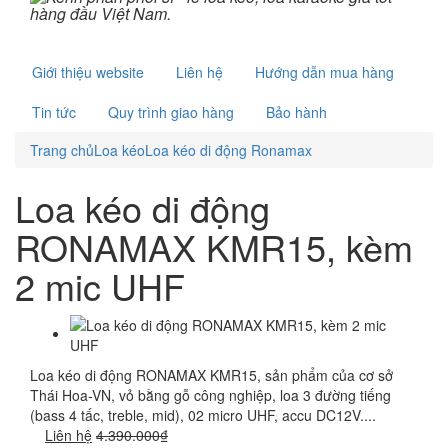
Giới thiệu website
Liên hệ
Hướng dẫn mua hàng
Tin tức
Quy trình giao hàng
Bảo hành
Trang chủ
Loa kéo
Loa kéo di động Ronamax
Loa kéo di động
RONAMAX KMR15, kèm
2 mic UHF
Loa kéo di động RONAMAX KMR15, sản phẩm của cơ sở
Thái Hoa-VN, vỏ bằng gỗ công nghiệp, loa 3 đường tiếng
(bass 4 tấc, treble, mid), 02 micro UHF, accu DC12V....
Liên hệ
4.390.000₫