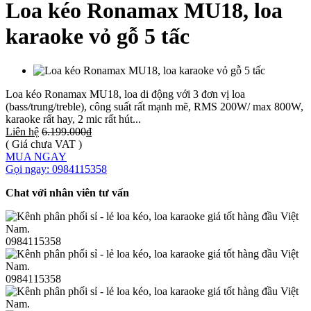
Loa kéo Ronamax MU18, loa
karaoke vỏ gỗ 5 tấc
Loa kéo Ronamax MU18, loa di động với 3 đơn vị loa
(bass/trung/treble), công suất rất mạnh mẽ, RMS 200W/ max 800W,
karaoke rất hay, 2 mic rất hút...
Liên hệ
6.199.000₫
( Giá chưa VAT )
MUA NGAY
Gọi ngay: 0984115358
Chat với nhân viên tư vấn
0984115358
0984115358