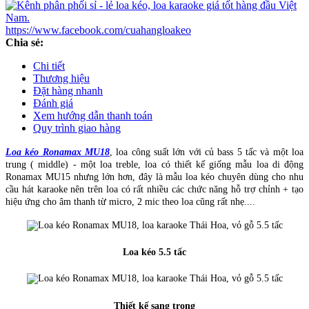
https://www.facebook.com/cuahangloakeo
Chia sẻ:
Chi tiết
Thương hiệu
Đặt hàng nhanh
Đánh giá
Xem hướng dẫn thanh toán
Quy trình giao hàng
Loa kéo Ronamax MU18
, loa công suất lớn với củ bass 5 tấc và một loa
trung ( middle) - một loa treble, loa có thiết kế giống mẫu loa di động
Ronamax MU15 nhưng lớn hơn, đây là mẫu loa kéo chuyên dùng cho nhu
cầu hát karaoke nên trên loa có rất nhiều các chức năng hỗ trợ chỉnh + tạo
hiệu ứng cho âm thanh từ micro, 2 mic theo loa cũng rất nhẹ....
Loa kéo 5.5 tấc
Thiết kế sang trọng