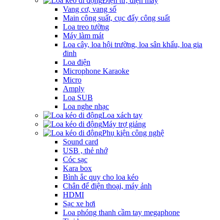
Điện tử, điện máy
Vang cơ, vang số
Main công suất, cục đẩy công suất
Loa treo tường
Máy làm mát
Loa cây, loa hội trường, loa sân khấu, loa gia
đinh
Loa điện
Microphone Karaoke
Micro
Amply
Loa SUB
Loa nghe nhạc
Loa xách tay
Máy trợ giảng
Phụ kiện công nghệ
Sound card
USB , thẻ nhớ
Cóc sạc
Kara box
Bình ắc quy cho loa kéo
Chân để điện thoại, máy ảnh
HDMI
Sạc xe hơi
Loa phóng thanh cầm tay megaphone