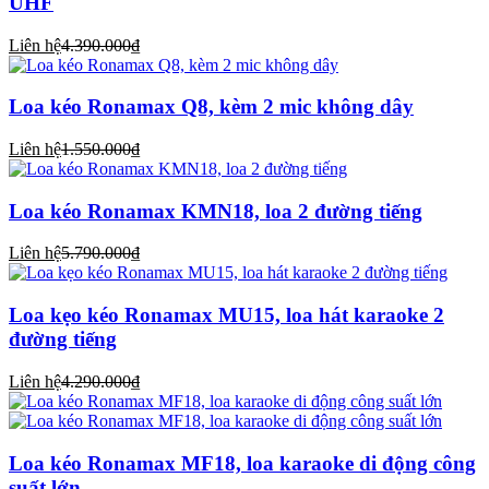
UHF
Liên hệ
4.390.000₫
Loa kéo Ronamax Q8, kèm 2 mic không dây
Liên hệ
1.550.000₫
Loa kéo Ronamax KMN18, loa 2 đường tiếng
Liên hệ
5.790.000₫
Loa kẹo kéo Ronamax MU15, loa hát karaoke 2
đường tiếng
Liên hệ
4.290.000₫
Loa kéo Ronamax MF18, loa karaoke di động công
suất lớn