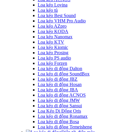
Loa kéo Lovina
Loa kéo tủ
Loa kéo Best Sound
Loa kéo VHM Pro Audio
Loa kéo AZpro
Loa kéo KODA
Loa kéo Nanomax
Loa kéo KTV
Loa kéo Kiomic
Loa kéo Prosing
Loa kéo PS audio
Loa kéo Forzen
Loa kéo di động Dalton
Loa kéo di động SoundBox
Loa kéo di động JBZ
Loa kéo di động Hosan
Loa kéo di động JBA
Loa kéo di động ACNOS
Loa kéo di động JMW
Loa kéo di động Sansui
Loa Kéo Di Động Oris
Loa kéo di động Ronamax
Loa kéo di động Bosa
Loa kéo di động Temeisheng