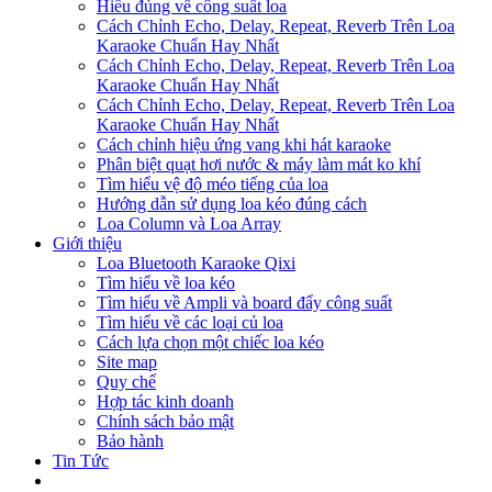
Hiểu đúng về công suất loa
Cách Chỉnh Echo, Delay, Repeat, Reverb Trên Loa
Karaoke Chuẩn Hay Nhất
Cách Chỉnh Echo, Delay, Repeat, Reverb Trên Loa
Karaoke Chuẩn Hay Nhất
Cách Chỉnh Echo, Delay, Repeat, Reverb Trên Loa
Karaoke Chuẩn Hay Nhất
Cách chỉnh hiệu ứng vang khi hát karaoke
Phân biệt quạt hơi nước & máy làm mát ko khí
Tìm hiểu vệ độ méo tiếng của loa
Hướng dẫn sử dụng loa kéo đúng cách
Loa Column và Loa Array
Giới thiệu
Loa Bluetooth Karaoke Qixi
Tìm hiểu về loa kéo
Tìm hiểu về Ampli và board đẩy công suất
Tìm hiểu về các loại củ loa
Cách lựa chọn một chiếc loa kéo
Site map
Quy chế
Hợp tác kinh doanh
Chính sách bảo mật
Bảo hành
Tin Tức