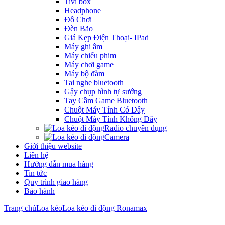
Tivi box
Headphone
Đồ Chơi
Đèn Bão
Giá Kẹp Điện Thoại- IPad
Máy ghi âm
Máy chiếu phim
Máy chơi game
Máy bộ đàm
Tai nghe bluetooth
Gậy chụp hình tự sướng
Tay Cầm Game Bluetooth
Chuột Máy Tính Có Dây
Chuột Máy Tính Không Dây
Radio chuyên dụng
Camera
Giới thiệu website
Liên hệ
Hướng dẫn mua hàng
Tin tức
Quy trình giao hàng
Bảo hành
Trang chủ
Loa kéo
Loa kéo di động Ronamax