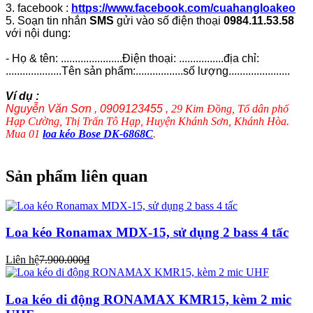
3. facebook :
https://www.facebook.com/cuahangloakeo
5. Soạn tin nhắn
SMS
gửi vào số điện thoại
0984.11.53.58
với nội dung:
- Họ & tên: ......................Điện thoại: ................địa chỉ:
....................Tên sản phẩm:.................số lượng......................
Ví dụ :
Nguyễn Văn Sơn , 0909123455 ,
29 Kim Đồng, Tổ dân phố
Hạp Cường, Thị Trấn Tô Hạp, Huyện Khánh Sơn, Khánh Hòa.
Mua 01
loa kéo Bose DK-6868C
.
Sản phẩm liên quan
Loa kéo Ronamax MDX-15, sử dụng 2 bass 4 tấc
Liên hệ
7.900.000₫
Loa kéo di động RONAMAX KMR15, kèm 2 mic