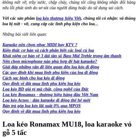
không nứt vỡ, trầy xước, chập cháy, chúng tôi cũng không nhận đổi hàng
nếu lỗi phát sinh do sơ sót của người dùng hoặc do sử dụng sai cách.
Với các sản phẩm
loa kéo thương hiệu Việt
, chúng tôi có nhận: vá thùng
loa bị nứt - vỡ, cung cấp các linh phụ kiện cho loa...
Những bài viết liên quan:
Karaoke nên chọn nhạc MIDI hay KTV ?
Kiến thức cơ bản và cách phân biệt các loại củ loa
Khái niệm cơ bản về 3 dải tần số Bass Mid Treble trong âm thanh
Nên chọn microphone nào phù hợp để hát karaoke?
Giải đáp những vấn đề liên quan đến loa kéo di động
Các quy định khi mua linh phụ kiện của loa di động
Cách sạc bình cho loa kéo di động
Quy định về đặt mua linh phụ kiện loa kéo
Loa kéo BD giá rẻ mà chất, công nghệ của Đức
Loa kéo Ronamax - thương hiệu hàng đầu Việt Nam
Loa kéo Acnos - dàn karaoke di động thế hệ mới
Bán trả góp loa kéo lãi suất 0% qua MPOS
Quy định về đặt mua linh phụ kiện loa kéo
Loa kéo Ronamax MU18, loa karaoke vỏ
gỗ 5 tấc