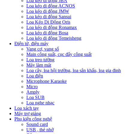
Loa kéo di động JBA
Loa kéo di động ACNOS
Loa kéo di động JMW
Loa kéo di động Sansui
Loa Kéo Di Động Oris
Loa kéo di động Ronamax
Loa kéo di động Bosa
Loa kéo di động Temeisheng
Điện tử, điện máy
Vang cơ, vang số
Main công suất, cục đẩy công suất
Loa treo tường
Máy làm mát
Loa cây, loa hội trường, loa sân khấu, loa gia đinh
Loa điện
Microphone Karaoke
Micro
Amply
Loa SUB
Loa nghe nhạc
Loa xách tay
Máy trợ giảng
Phụ kiện công nghệ
Sound card
USB , thẻ nhớ