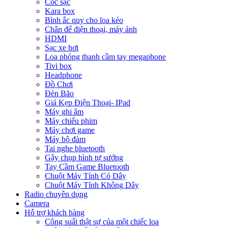
Cóc sạc
Kara box
Bình ắc quy cho loa kéo
Chân để điện thoại, máy ảnh
HDMI
Sạc xe hơi
Loa phóng thanh cầm tay megaphone
Tivi box
Headphone
Đồ Chơi
Đèn Bão
Giá Kẹp Điện Thoại- IPad
Máy ghi âm
Máy chiếu phim
Máy chơi game
Máy bộ đàm
Tai nghe bluetooth
Gậy chụp hình tự sướng
Tay Cầm Game Bluetooth
Chuột Máy Tính Có Dây
Chuột Máy Tính Không Dây
Radio chuyên dụng
Camera
Hỗ trợ khách hàng
Công suất thật sự của một chiếc loa