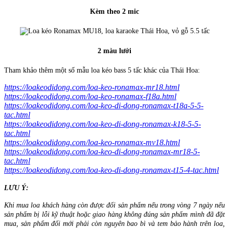
Kèm theo 2 mic
2 màu lưới
Tham khảo thêm một số mẫu loa kéo bass 5 tấc khác của Thái Hoa:
https://loakeodidong.com/loa-keo-ronamax-mr18.html
https://loakeodidong.com/loa-keo-ronamax-f18a.html
https://loakeodidong.com/loa-keo-di-dong-ronamax-t18a-5-5-
tac.html
https://loakeodidong.com/loa-keo-di-dong-ronamax-k18-5-5-
tac.html
https://loakeodidong.com/loa-keo-ronamax-mv18.html
https://loakeodidong.com/loa-keo-di-dong-ronamax-mr18-5-
tac.html
https://loakeodidong.com/loa-keo-di-dong-ronamax-t15-4-tac.html
LƯU Ý:
Khi mua loa khách hàng còn được đổi sản phẩm nếu trong vòng 7 ngày nếu
sản phẩm bị lỗi kỹ thuật hoặc giao hàng không đúng sản phẩm mình đã đặt
mua, sản phẩm đổi mới phải còn nguyên bao bì và tem bảo hành trên loa,