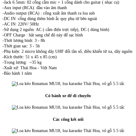
-Jack 6.5mm: 02 cổng cắm mic + 1 cổng dành cho guitar ( nhạc cụ)
-Aux input (RCA): đầu vào âm thanh
-Audio output (RCA) : cổng xuất âm thanh ra loa sub
-DC IN: cổng dùng thêm bình ắc quy phụ từ bên ngoài
-AC IN: 220V/ 50Hz
-Sử dụng 2 nguồn: AC ( cắm điện trực tiếp), DC ( dùng bình)
-OFF Charge : bật sang chế độ này để sạc bình
-Thời lượng bình: 3 - 8h
-Thời gian sạc: 3 - 5h
-Phụ kiện: 2 micro không dây UHF đổi tần số, điều khiển từ xa, dây nguồn
-Kích thước: 51 x 45 x 85 (cm)
-Trọng lượng: ~35 kg
-Xuất xứ: Thái Hoa - Việt Nam
-Bảo hành 1 năm
Có bánh xe để di chuyển
Các cổng kết nối