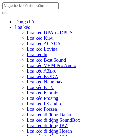
Trang chủ
Loa kéo
Loa kéo DPAu - DPUS
Loa kéo Kiwi
Loa kéo ACNOS
Loa kéo Lovina
Loa kéo tủ
Loa kéo Best Sound
Loa kéo VHM Pro Audio
Loa kéo AZpro
Loa kéo KODA
Loa kéo Nanomax
Loa kéo KTV
Loa kéo Kiomic
Loa kéo Prosing
Loa kéo PS audio
Loa kéo Forzen
Loa kéo di động Dalton
Loa kéo di động SoundBox
Loa kéo di động JBZ
Loa kéo di động Hosan