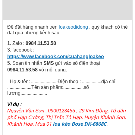
Để đặt hàng nhanh trên
loakeodidong
, quý khách có thể
đặt qua những kênh sau:
1. Zalo :
0984.11.53.58
3. facebook :
https://www.facebook.com/cuahangloakeo
5. Soạn tin nhắn
SMS
gửi vào số điện thoại
0984.11.53.58
với nội dung:
- Họ & tên: ......................Điện thoại: ................địa chỉ:
....................Tên sản phẩm:.................số
lượng......................
Ví dụ :
29 Kim Đồng, Tổ dân
Nguyễn Văn Sơn , 0909123455 ,
phố Hạp Cường, Thị Trấn Tô Hạp, Huyện Khánh Sơn,
Khánh Hòa. Mua 01
loa kéo Bose DK-6868C
.