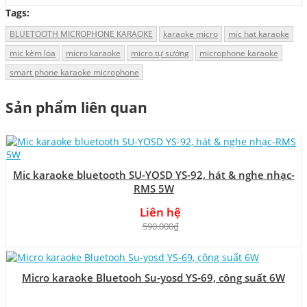
Tags:
BLUETOOTH MICROPHONE KARAOKE
karaoke micro
mic hat karaoke
mic kèm loa
micro karaoke
micro tự sướng
microphone karaoke
smart phone karaoke microphone
Sản phẩm liên quan
Mic karaoke bluetooth SU-YOSD YS-92, hát & nghe nhạc-
RMS 5W
Liên hệ
590.000₫
Micro karaoke Bluetooh Su-yosd YS-69, công suất 6W