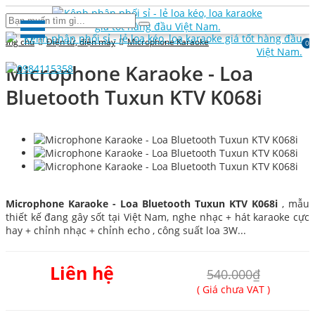
rang chủ
Điện tử, điện máy
Microphone Karaoke
0
Microphone Karaoke - Loa
Bluetooth Tuxun KTV K068i
Microphone Karaoke - Loa Bluetooth Tuxun KTV K068i
, mẫu
thiết kế đang gây sốt tại Việt Nam, nghe nhạc + hát karaoke cực
hay + chỉnh nhạc + chỉnh echo , công suất loa 3W...
Liên hệ
540.000₫
( Giá chưa VAT )