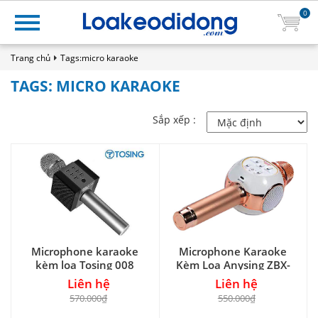
0
Trang chủ
Tags:micro karaoke
TAGS: MICRO KARAOKE
Sắp xếp :
Microphone karaoke
Microphone Karaoke
kèm loa Tosing 008
Kèm Loa Anysing ZBX-
69
Liên hệ
Liên hệ
570.000₫
550.000₫