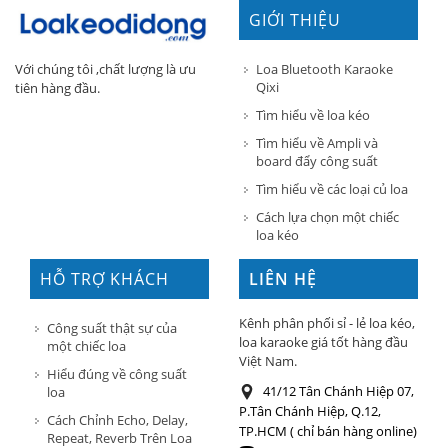
GIỚI THIỆU
Loa Bluetooth Karaoke
Với chúng tôi ,chất lượng là ưu
Qixi
tiên hàng đầu.
Tìm hiểu về loa kéo
Tìm hiểu về Ampli và
board đẩy công suất
Tìm hiểu về các loại củ loa
Cách lựa chọn một chiếc
loa kéo
HỖ TRỢ KHÁCH
LIÊN HỆ
HÀNG
Kênh phân phối sỉ - lẻ loa kéo,
Công suất thật sự của
loa karaoke giá tốt hàng đầu
một chiếc loa
Việt Nam.
Hiểu đúng về công suất
41/12 Tân Chánh Hiệp 07,
loa
P.Tân Chánh Hiệp, Q.12,
Cách Chỉnh Echo, Delay,
TP.HCM ( chỉ bán hàng online)
Repeat, Reverb Trên Loa