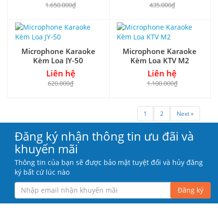
1.650.000₫
435.000₫
Microphone Karaoke
Microphone Karaoke
Kèm Loa JY-50
Kèm Loa KTV M2
Liên hệ
Liên hệ
620.000₫
1.100.000₫
1
2
Next »
Đăng ký nhận thông tin ưu đãi và
khuyến mãi
Thông tin của bạn sẽ được bảo mật tuyệt đối và hủy đăng
ký bất cứ lúc nào
Đăng ký