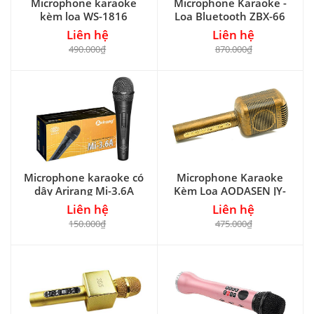
Microphone karaoke
Microphone Karaoke -
kèm loa WS-1816
Loa Bluetooth ZBX-66
Liên hệ
Liên hệ
490.000₫
870.000₫
Microphone karaoke có
Microphone Karaoke
dây Arirang Mi-3.6A
Kèm Loa AODASEN JY-
51
Liên hệ
Liên hệ
150.000₫
475.000₫