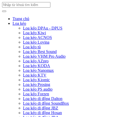
Trang chủ
Loa kéo
Loa kéo DPAu - DPUS
Loa kéo Kiwi
Loa kéo ACNOS
Loa kéo Lovina
Loa kéo tủ
Loa kéo Best Sound
Loa kéo VHM Pro Audio
Loa kéo AZpro
Loa kéo KODA
Loa kéo Nanomax
Loa kéo KTV
Loa kéo Kiomic
Loa kéo Prosing
Loa kéo PS audio
Loa kéo Forzen
Loa kéo di động Dalton
Loa kéo di động SoundBox
Loa kéo di động JBZ
Loa kéo di động Hosan