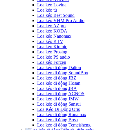
Loa kéo Lovina
Loa kéo tủ
Loa kéo Best Sound
Loa kéo VHM Pro Audio
Loa kéo AZpro
Loa kéo KODA
Loa kéo Nanomax
Loa kéo KTV
Loa kéo Kiomic
Loa kéo Prosing
Loa kéo PS audio
Loa kéo Forzen
Loa kéo di động Dalton
Loa kéo di động SoundBox
Loa kéo di động JBZ
Loa kéo di động Hosan
Loa kéo di động JBA
Loa kéo di động ACNOS
Loa kéo di động JMW
Loa kéo di động Sansui
Loa Kéo Di Động Oris
Loa kéo di động Ronamax
Loa kéo di động Bosa
Loa kéo di động Temeisheng