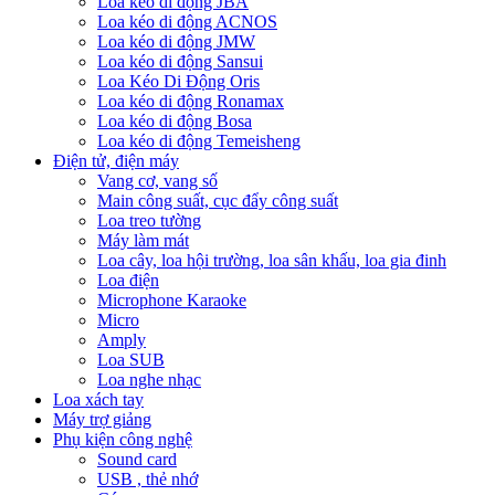
Loa kéo di động JBA
Loa kéo di động ACNOS
Loa kéo di động JMW
Loa kéo di động Sansui
Loa Kéo Di Động Oris
Loa kéo di động Ronamax
Loa kéo di động Bosa
Loa kéo di động Temeisheng
Điện tử, điện máy
Vang cơ, vang số
Main công suất, cục đẩy công suất
Loa treo tường
Máy làm mát
Loa cây, loa hội trường, loa sân khấu, loa gia đinh
Loa điện
Microphone Karaoke
Micro
Amply
Loa SUB
Loa nghe nhạc
Loa xách tay
Máy trợ giảng
Phụ kiện công nghệ
Sound card
USB , thẻ nhớ