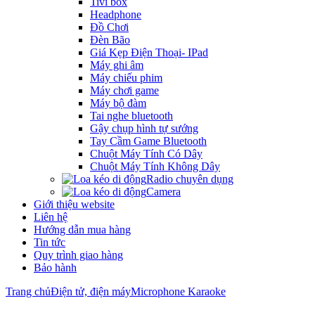
Tivi box
Headphone
Đồ Chơi
Đèn Bão
Giá Kẹp Điện Thoại- IPad
Máy ghi âm
Máy chiếu phim
Máy chơi game
Máy bộ đàm
Tai nghe bluetooth
Gậy chụp hình tự sướng
Tay Cầm Game Bluetooth
Chuột Máy Tính Có Dây
Chuột Máy Tính Không Dây
Radio chuyên dụng
Camera
Giới thiệu website
Liên hệ
Hướng dẫn mua hàng
Tin tức
Quy trình giao hàng
Bảo hành
Trang chủ
Điện tử, điện máy
Microphone Karaoke