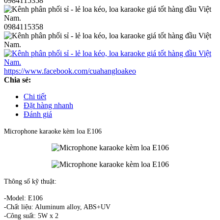
0984115358
0984115358
https://www.facebook.com/cuahangloakeo
Chia sẻ:
Chi tiết
Đặt hàng nhanh
Đánh giá
Microphone karaoke kèm loa E106
Thông số kỹ thuật:
-Model: E106
-Chất liệu: Aluminum alloy, ABS+UV
-Công suất: 5W x 2