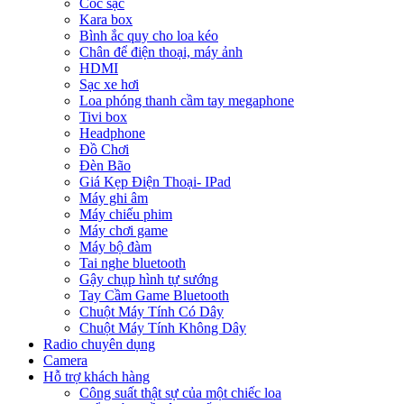
Cóc sạc
Kara box
Bình ắc quy cho loa kéo
Chân để điện thoại, máy ảnh
HDMI
Sạc xe hơi
Loa phóng thanh cầm tay megaphone
Tivi box
Headphone
Đồ Chơi
Đèn Bão
Giá Kẹp Điện Thoại- IPad
Máy ghi âm
Máy chiếu phim
Máy chơi game
Máy bộ đàm
Tai nghe bluetooth
Gậy chụp hình tự sướng
Tay Cầm Game Bluetooth
Chuột Máy Tính Có Dây
Chuột Máy Tính Không Dây
Radio chuyên dụng
Camera
Hỗ trợ khách hàng
Công suất thật sự của một chiếc loa