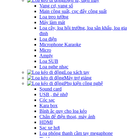
Điện tử, điện máy
Vang cơ, vang số
Main công suất, cục đẩy công suất
Loa treo tường
Máy làm mát
Loa cây, loa hội trường, loa sân khấu, loa gia
đinh
Loa điện
Microphone Karaoke
Micro
Amply
Loa SUB
Loa nghe nhạc
Loa xách tay
Máy trợ giảng
Phụ kiện công nghệ
Sound card
USB , thẻ nhớ
Cóc sạc
Kara box
Bình ắc quy cho loa kéo
Chân để điện thoại, máy ảnh
HDMI
Sạc xe hơi
Loa phóng thanh cầm tay megaphone