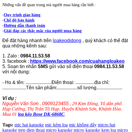
Những vấn đề quan trọng mà người mua hàng cần biết :
-
Quy trình giao hàng
-
Chế độ bảo hành
-
Hướng dẫn thanh toán
-
Giải đáp các thắc mắc của người mua hàng
Để đặt hàng nhanh trên
loakeodidong
, quý khách có thể đặt
qua những kênh sau:
1. Zalo :
0984.11.53.58
3. facebook :
https://www.facebook.com/cuahangloakeo
5. Soạn tin nhắn
SMS
gửi vào số điện thoại
0984.11.53.58
với nội dung:
- Họ & tên: ......................Điện thoại: ................địa chỉ:
....................Tên sản phẩm:.................số lượng......................
Ví dụ :
Nguyễn Văn Sơn , 0909123455 ,
29 Kim Đồng, Tổ dân phố
Hạp Cường, Thị Trấn Tô Hạp, Huyện Khánh Sơn, Khánh Hòa.
Mua 01
loa kéo Bose DK-6868C
.
Tags:
mic hat karaoke
mic kèm loa
mic không dây
micro hat
karaoke tren dien thoai
micro karaoke
micro karaoke kem loa
micro