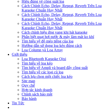
Hiểu đúng về công suất loa
Cách Chỉnh Echo, Delay, Repeat, Reverb Trên Loa
Karaoke Chuẩn Hay Nhất
Cách Chỉnh Echo, Delay, Repeat, Reverb Trên Loa
Karaoke Chuẩn Hay Nhất
Cách Chỉnh Echo, Delay, Repeat, Reverb Trên Loa
Karaoke Chuẩn Hay Nhất
Cách chỉnh hiệu ứng vang khi hát karaoke
Phân biệt quạt hơi nước & máy làm mát ko khí
Tìm hiểu vệ độ méo tiếng của loa
Hướng dẫn sử dụng loa kéo đúng cách
Loa Column và Loa Array
Giới thiệu
Loa Bluetooth Karaoke Qixi
Tìm hiểu về loa kéo
Tìm hiểu về Ampli và board đẩy công suất
Tìm hiểu về các loại củ loa
Cách lựa chọn một chiếc loa kéo
Site map
Quy chế
Hợp tác kinh doanh
Chính sách bảo mật
Bảo hành
Tin Tức