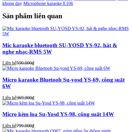
khong day
Microphone karaoke E106
Sản phẩm liên quan
Mic karaoke bluetooth SU-YOSD YS-92, hát &
nghe nhạc-RMS 5W
Liên hệ
590.000₫
Micro karaoke Bluetooh Su-yosd YS-69, công suất
6W
Liên hệ
369.000₫
Micro kèm loa Su-Yosd YS-98, công suất 14W
Liên hệ
799.000₫