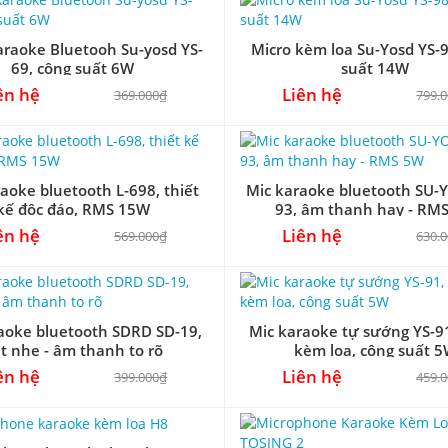
araoke Bluetooh Su-yosd YS-
Micro kèm loa Su-Yosd YS-9
69, công suất 6W
suất 14W
ên hệ
Liên hệ
369.000₫
799.
aoke bluetooth L-698, thiết
Mic karaoke bluetooth SU-
kế độc đáo, RMS 15W
93, âm thanh hay - RM
ên hệ
Liên hệ
569.000₫
630.
aoke bluetooth SDRD SD-19,
Mic karaoke tự sướng YS-91
t nhẹ - âm thanh to rõ
kèm loa, công suất 
ên hệ
Liên hệ
399.000₫
459.