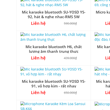
Mic karaoke bluetooth SU-YOSD YS-
Micro k
92, hát & nghe nhạc-RMS 5W
Liên hệ
Li
590.000₫
Mic karaoke bluetooth H6, chất
Mic kar
lượng âm thanh trung thực
Liên hệ
Li
439.000₫
Mic karaoke bluetooth SU-YOSD YS-
Mic kar
91, vỏ hợp kim - rất nhạy
há
Liên hệ
Li
650.000₫