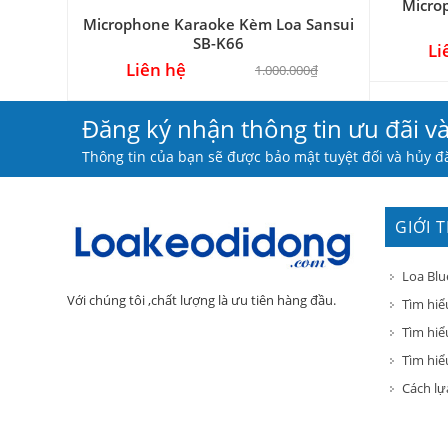
Micro
Microphone Karaoke Kèm Loa Sansui
SB-K66
Li
Liên hệ
1.000.000₫
Đăng ký nhận thông tin ưu đãi v
Thông tin của bạn sẽ được bảo mật tuyệt đối và hủy đă
GIỚI 
Loa Blu
Với chúng tôi ,chất lượng là ưu tiên hàng đầu.
Tìm hiể
Tìm hiể
Tìm hiểu
Cách lự