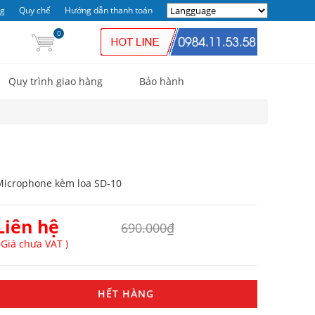
ng
Quy chế
Hướng dẫn thanh toán
0
Quy trình giao hàng
Bảo hành
Microphone kèm loa SD-10
Liên hệ
690.000₫
 Giá chưa VAT )
HẾT HÀNG