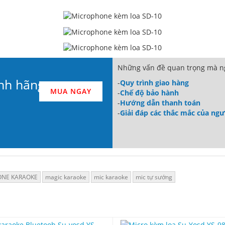
Những vấn đề quan trọng mà ng
nh hãng
-
Quy trình giao hàng
MUA NGAY
-
Chế độ bảo hành
-
Hướng dẫn thanh toán
-
Giải đáp các thắc mắc của ng
ONE KARAOKE
magic karaoke
mic karaoke
mic tự sướng