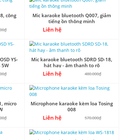
8, công
Mic karaoke bluetooth Q007, giảm
tiếng ồn thông minh
Liên hệ
000₫
YOSD YS-
Mic karaoke bluetooth SDRD SD-18,
S 5W
hát hay - âm thanh to rõ
Liên hệ
000₫
480.000₫
, micro
Microphone karaoke kèm loa Tosing
5W
008
Liên hệ
000₫
570.000₫