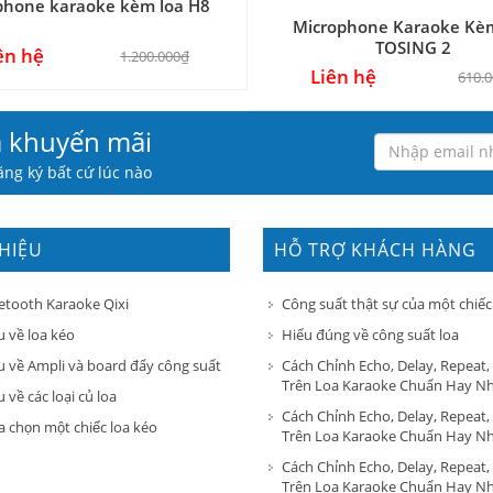
phone karaoke kèm loa H8
Microphone Karaoke Kè
TOSING 2
ên hệ
1.200.000₫
Liên hệ
610.
à khuyến mãi
ng ký bất cứ lúc nào
THIỆU
HỖ TRỢ KHÁCH HÀNG
etooth Karaoke Qixi
Công suất thật sự của một chiếc
u về loa kéo
Hiểu đúng về công suất loa
u về Ampli và board đẩy công suất
Cách Chỉnh Echo, Delay, Repeat,
Trên Loa Karaoke Chuẩn Hay N
 về các loại củ loa
Cách Chỉnh Echo, Delay, Repeat,
a chọn một chiếc loa kéo
Trên Loa Karaoke Chuẩn Hay N
Cách Chỉnh Echo, Delay, Repeat,
Trên Loa Karaoke Chuẩn Hay N