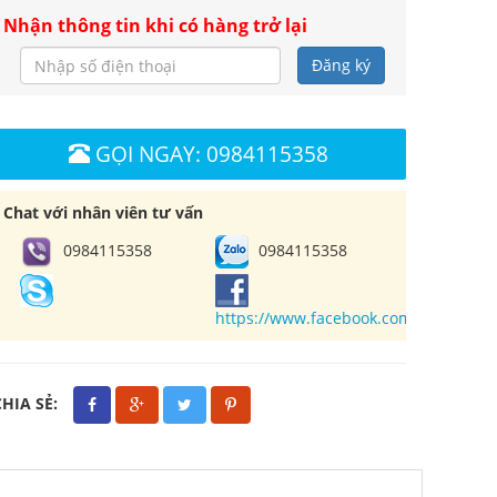
Nhận thông tin khi có hàng trở lại
Đăng ký
GỌI NGAY: 0984115358
Chat với nhân viên tư vấn
0984115358
0984115358
https://www.facebook.com/cuahangl
CHIA SẺ: