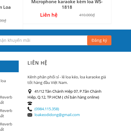
Microphone karaoke kèm loa WS-
m Loa
1818
Liên hệ
410.000₫
000₫
Đăng ký
LIÊN HỆ
Kênh phân phối sỉ - lẻ loa kéo, loa karaoke giá
 loa
tốt hàng đầu Việt Nam.
41/12 Tân Chánh Hiệp 07, P.Tân Chánh
 Reverb
Hiệp, Q.12, TP.HCM ( chỉ bán hàng online)
hất
(0984.115.358)
 Reverb
loakeodidong@gmail.com
hất
 Reverb
hất