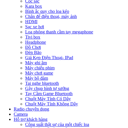
Cóc sạc
Kara box
Bình ắc quy cho loa kéo
Chân để điện thoại, máy ảnh
HDMI
Sạc xe hơi
Loa phóng thanh cầm tay megaphone
Tivi box
Headphone
Đồ Chơi
Đèn Bão
Giá Kẹp Điện Thoại- IPad
Máy ghi âm
Máy chiếu phim
Máy chơi game
Máy bộ đàm
Tai nghe bluetooth
Gậy chụp hình tự sướng
Tay Cầm Game Bluetooth
Chuột Máy Tính Có Dây
Chuột Máy Tính Không Dây
Radio chuyên dụng
Camera
Hỗ trợ khách hàng
Công suất thật sự của một chiếc loa