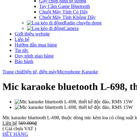
Gậy chụp hình tự sướng
Tay Cầm Game Bluetooth
Chuột Máy Tính Có Dây
Chuột Máy Tính Không Dây
Radio chuyên dụng
Camera
Giới thiệu website
Liên hệ
Hướng dẫn mua hàng
Tin tức
Quy trình giao hàng
Bảo hành
Trang chủ
Điện tử, điện máy
Microphone Karaoke
Mic karaoke bluetooth L-698, t
Mic karaoke bluetooth L-698, thuộc dòng mic kèm loa có công suất l
Liên hệ
569.000₫
( Giá chưa VAT )
HẾT HÀNG