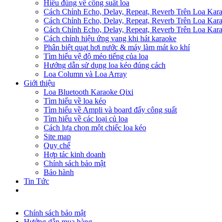
Hiểu đúng về công suất loa
Cách Chỉnh Echo, Delay, Repeat, Reverb Trên Loa Ka
Cách Chỉnh Echo, Delay, Repeat, Reverb Trên Loa Ka
Cách Chỉnh Echo, Delay, Repeat, Reverb Trên Loa Ka
Cách chỉnh hiệu ứng vang khi hát karaoke
Phân biệt quạt hơi nước & máy làm mát ko khí
Tìm hiểu vệ độ méo tiếng của loa
Hướng dẫn sử dụng loa kéo đúng cách
Loa Column và Loa Array
Giới thiệu
Loa Bluetooth Karaoke Qixi
Tìm hiểu về loa kéo
Tìm hiểu về Ampli và board đẩy công suất
Tìm hiểu về các loại củ loa
Cách lựa chọn một chiếc loa kéo
Site map
Quy chế
Hợp tác kinh doanh
Chính sách bảo mật
Bảo hành
Tin Tức
Chính sách bảo mật
Hướng dẫn mua hàng