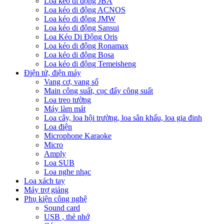
Loa kéo di động JBA
Loa kéo di động ACNOS
Loa kéo di động JMW
Loa kéo di động Sansui
Loa Kéo Di Động Oris
Loa kéo di động Ronamax
Loa kéo di động Bosa
Loa kéo di động Temeisheng
Điện tử, điện máy
Vang cơ, vang số
Main công suất, cục đẩy công suất
Loa treo tường
Máy làm mát
Loa cây, loa hội trường, loa sân khấu, loa gia đinh
Loa điện
Microphone Karaoke
Micro
Amply
Loa SUB
Loa nghe nhạc
Loa xách tay
Máy trợ giảng
Phụ kiện công nghệ
Sound card
USB , thẻ nhớ