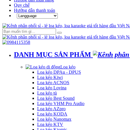
Quy chế
Hướng dẫn thanh toán
DANH MỤC SẢN PHẨM
Loa kéo
Loa kéo DPAu - DPUS
Loa kéo Kiwi
Loa kéo ACNOS
Loa kéo Lovina
Loa kéo tủ
Loa kéo Best Sound
Loa kéo VHM Pro Audio
Loa kéo AZpro
Loa kéo KODA
Loa kéo Nanomax
Loa kéo KTV
Loa kéo Kiomic