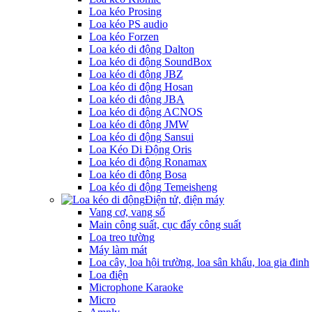
Loa kéo Prosing
Loa kéo PS audio
Loa kéo Forzen
Loa kéo di động Dalton
Loa kéo di động SoundBox
Loa kéo di động JBZ
Loa kéo di động Hosan
Loa kéo di động JBA
Loa kéo di động ACNOS
Loa kéo di động JMW
Loa kéo di động Sansui
Loa Kéo Di Động Oris
Loa kéo di động Ronamax
Loa kéo di động Bosa
Loa kéo di động Temeisheng
Điện tử, điện máy
Vang cơ, vang số
Main công suất, cục đẩy công suất
Loa treo tường
Máy làm mát
Loa cây, loa hội trường, loa sân khấu, loa gia đinh
Loa điện
Microphone Karaoke
Micro