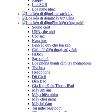
Amply
Loa SUB
Loa nghe nhạc
Loa xách tay
Máy trợ giảng
Phụ kiện công nghệ
Sound card
USB , thẻ nhớ
Cóc sạc
Kara box
Bình ắc quy cho loa kéo
Chân để điện thoại, máy ảnh
HDMI
Sạc xe hơi
Loa phóng thanh cầm tay megaphone
Tivi box
Headphone
Đồ Chơi
Đèn Bão
Giá Kẹp Điện Thoại- IPad
Máy ghi âm
Máy chiếu phim
Máy chơi game
Máy bộ đàm
Tai nghe bluetooth