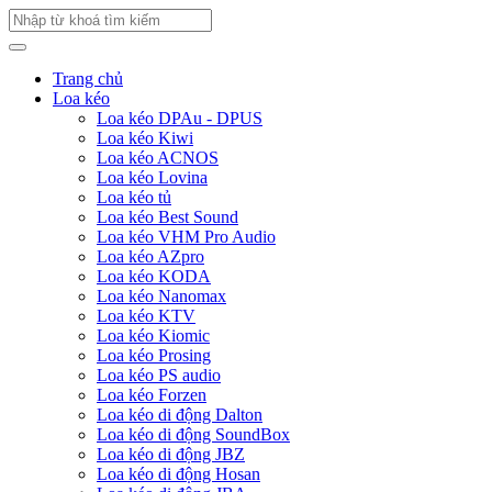
Trang chủ
Loa kéo
Loa kéo DPAu - DPUS
Loa kéo Kiwi
Loa kéo ACNOS
Loa kéo Lovina
Loa kéo tủ
Loa kéo Best Sound
Loa kéo VHM Pro Audio
Loa kéo AZpro
Loa kéo KODA
Loa kéo Nanomax
Loa kéo KTV
Loa kéo Kiomic
Loa kéo Prosing
Loa kéo PS audio
Loa kéo Forzen
Loa kéo di động Dalton
Loa kéo di động SoundBox
Loa kéo di động JBZ
Loa kéo di động Hosan