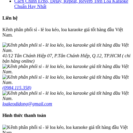
Cách Chỉnh Echo, Delay, Repeat, Reverb Trên Loa Karaoke
Chuẩn Hay Nhất
Liên hệ
Kênh phân phối sỉ - lẻ loa kéo, loa karaoke giá tốt hàng đầu Việt
Nam.
41/12 Tân Chánh Hiệp 07, P.Tân Chánh Hiệp, Q.12, TP.HCM ( chỉ
bán hàng online)
(0984.115.358)
loakeodidong@gmail.com
Hình thức thanh toán