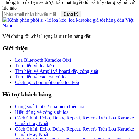
Thông tin của bạn sẽ được bảo mật tuyệt đối và hủy đăng ký bất cứ
lúc nào
Đăng ký
Với chúng tôi ,chất lượng là ưu tiên hàng đầu.
Giới thiệu
Loa Bluetooth Karaoke Qixi
Tìm hiểu về loa kéo
Tìm hiểu về Ampli và board đẩy công suất
Tìm hiểu về các loại củ loa
Cách lựa chọn một chiếc loa kéo
Hỗ trợ khách hàng
Công suất thật sự của một chiếc loa
Hiểu đúng về công suất loa
Cách Chỉnh Echo, Delay, Repeat, Reverb Trên Loa Karaoke
Chuẩn Hay Nhất
Cách Chỉnh Echo, Delay, Repeat, Reverb Trên Loa Karaoke
Chuẩn Hay Nhất