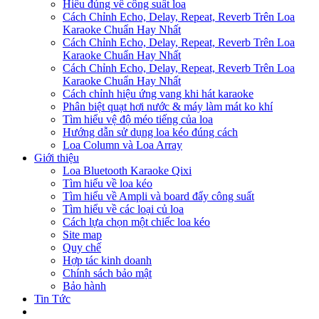
Hiểu đúng về công suất loa
Cách Chỉnh Echo, Delay, Repeat, Reverb Trên Loa
Karaoke Chuẩn Hay Nhất
Cách Chỉnh Echo, Delay, Repeat, Reverb Trên Loa
Karaoke Chuẩn Hay Nhất
Cách Chỉnh Echo, Delay, Repeat, Reverb Trên Loa
Karaoke Chuẩn Hay Nhất
Cách chỉnh hiệu ứng vang khi hát karaoke
Phân biệt quạt hơi nước & máy làm mát ko khí
Tìm hiểu vệ độ méo tiếng của loa
Hướng dẫn sử dụng loa kéo đúng cách
Loa Column và Loa Array
Giới thiệu
Loa Bluetooth Karaoke Qixi
Tìm hiểu về loa kéo
Tìm hiểu về Ampli và board đẩy công suất
Tìm hiểu về các loại củ loa
Cách lựa chọn một chiếc loa kéo
Site map
Quy chế
Hợp tác kinh doanh
Chính sách bảo mật
Bảo hành
Tin Tức