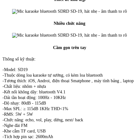
Nhiều chức năng
Cầm gọn trên tay
Thông số kỹ thuật:
-Model: SD19
-Thuộc dòng loa karaoke tự sướng, có kèm loa bluetooth
-Tương thích: iOS, Androi, điện thoại Smatphone , máy tính bảng , laptop
-Chất liệu: nhôm + nhựa
-Kết nối không dây: bluetooth V4.1
-Dải tần hoạt động: 100Hz - 10KHz
-Độ nhạy: 80dB - 115dB
-Max SPL: ≥ 115dB 1KHz THD<1%
-RMS: 5W + 5W
-Chức năng: echo, vol, play, dừng, next/ back
-Nghe đài FM
-Khe cắm TF card, USB
-Tích hợp pin sạc: 2600mAh