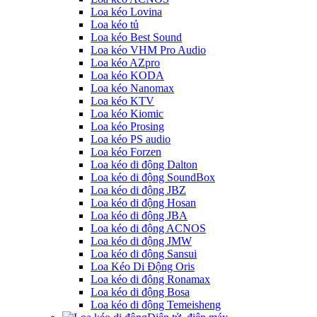
Loa kéo Lovina
Loa kéo tủ
Loa kéo Best Sound
Loa kéo VHM Pro Audio
Loa kéo AZpro
Loa kéo KODA
Loa kéo Nanomax
Loa kéo KTV
Loa kéo Kiomic
Loa kéo Prosing
Loa kéo PS audio
Loa kéo Forzen
Loa kéo di động Dalton
Loa kéo di động SoundBox
Loa kéo di động JBZ
Loa kéo di động Hosan
Loa kéo di động JBA
Loa kéo di động ACNOS
Loa kéo di động JMW
Loa kéo di động Sansui
Loa Kéo Di Động Oris
Loa kéo di động Ronamax
Loa kéo di động Bosa
Loa kéo di động Temeisheng