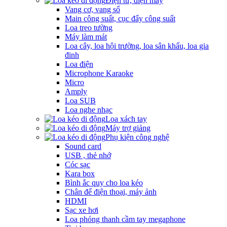
Điện tử, điện máy
Vang cơ, vang số
Main công suất, cục đẩy công suất
Loa treo tường
Máy làm mát
Loa cây, loa hội trường, loa sân khấu, loa gia
đinh
Loa điện
Microphone Karaoke
Micro
Amply
Loa SUB
Loa nghe nhạc
Loa xách tay
Máy trợ giảng
Phụ kiện công nghệ
Sound card
USB , thẻ nhớ
Cóc sạc
Kara box
Bình ắc quy cho loa kéo
Chân để điện thoại, máy ảnh
HDMI
Sạc xe hơi
Loa phóng thanh cầm tay megaphone