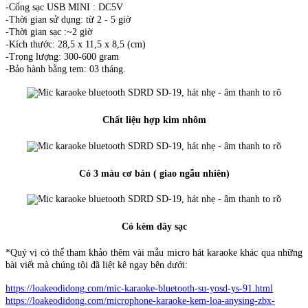
-Cổng sạc USB MINI : DC5V
-Thời gian sử dụng: từ 2 - 5 giờ
-Thời gian sạc :~2 giờ
-Kích thước: 28,5 x 11,5 x 8,5 (cm)
-Trọng lượng: 300-600 gram
-Bảo hành bằng tem: 03 tháng.
Chất liệu hợp kim nhôm
Có 3 màu cơ bản ( giao ngẫu nhiên)
Có kèm dây sạc
*Quý vị có thể tham khảo thêm vài mẫu micro hát karaoke khác qua những
bài viết mà chúng tôi đã liệt kê ngay bên dưới:
https://loakeodidong.com/mic-karaoke-bluetooth-su-yosd-ys-91.html
https://loakeodidong.com/microphone-karaoke-kem-loa-anysing-zbx-