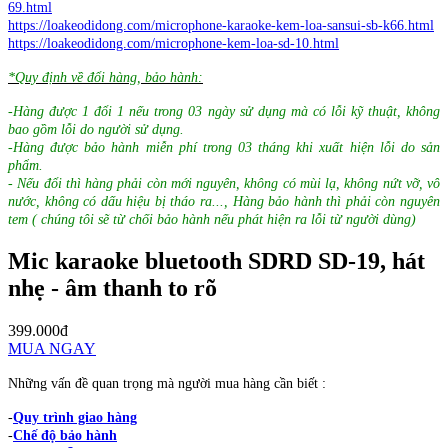
69.html
https://loakeodidong.com/microphone-karaoke-kem-loa-sansui-sb-k66.html
https://loakeodidong.com/microphone-kem-loa-sd-10.html
*Quy định về đổi hàng, bảo hành:
-Hàng được 1 đổi 1 nếu trong 03 ngày sử dụng mà có lỗi kỹ thuật, không
bao gồm lỗi do người sử dụng.
-Hàng được bảo hành miễn phí trong 03 tháng khi xuất hiện lỗi do sản
phẩm.
- Nếu đổi thì hàng phải còn mới nguyên, không có mùi lạ, không nứt vỡ, vô
nước, không có dấu hiệu bị tháo ra..., Hàng bảo hành thì phải còn nguyên
tem ( chúng tôi sẽ từ chối bảo hành nếu phát hiện ra lỗi từ người dùng)
Mic karaoke bluetooth SDRD SD-19, hát
nhẹ - âm thanh to rõ
399.000đ
MUA NGAY
Những vấn đề quan trọng mà người mua hàng cần biết :
-
Quy trình giao hàng
-
Chế độ bảo hành