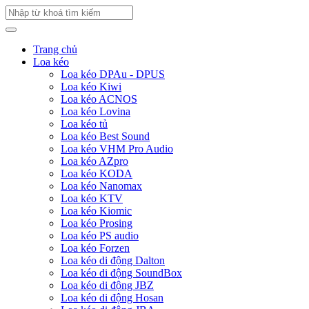
Trang chủ
Loa kéo
Loa kéo DPAu - DPUS
Loa kéo Kiwi
Loa kéo ACNOS
Loa kéo Lovina
Loa kéo tủ
Loa kéo Best Sound
Loa kéo VHM Pro Audio
Loa kéo AZpro
Loa kéo KODA
Loa kéo Nanomax
Loa kéo KTV
Loa kéo Kiomic
Loa kéo Prosing
Loa kéo PS audio
Loa kéo Forzen
Loa kéo di động Dalton
Loa kéo di động SoundBox
Loa kéo di động JBZ
Loa kéo di động Hosan