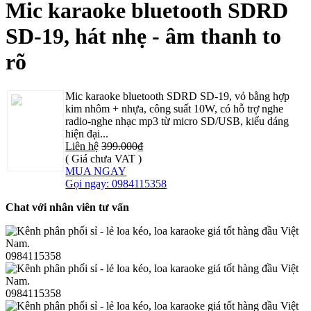
Mic karaoke bluetooth SDRD
SD-19, hát nhẹ - âm thanh to
rõ
Mic karaoke bluetooth SDRD SD-19, vỏ bằng hợp
kim nhôm + nhựa, công suất 10W, có hỗ trợ nghe
radio-nghe nhạc mp3 từ micro SD/USB, kiểu dáng
hiện đại...
Liên hệ
399.000₫
( Giá chưa VAT )
MUA NGAY
Gọi ngay: 0984115358
Chat với nhân viên tư vấn
0984115358
0984115358