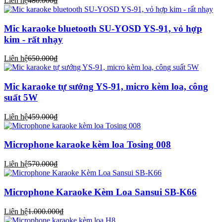
Liên hệ
480.000₫
Mic karaoke bluetooth SU-YOSD YS-91, vỏ hợp
kim - rất nhạy
Liên hệ
650.000₫
Mic karaoke tự sướng YS-91, micro kèm loa, công
suất 5W
Liên hệ
459.000₫
Microphone karaoke kèm loa Tosing 008
Liên hệ
570.000₫
Microphone Karaoke Kèm Loa Sansui SB-K66
Liên hệ
1.000.000₫