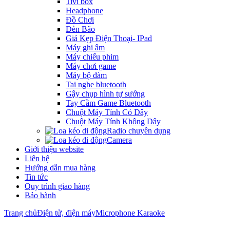
Tivi box
Headphone
Đồ Chơi
Đèn Bão
Giá Kẹp Điện Thoại- IPad
Máy ghi âm
Máy chiếu phim
Máy chơi game
Máy bộ đàm
Tai nghe bluetooth
Gậy chụp hình tự sướng
Tay Cầm Game Bluetooth
Chuột Máy Tính Có Dây
Chuột Máy Tính Không Dây
Radio chuyên dụng
Camera
Giới thiệu website
Liên hệ
Hướng dẫn mua hàng
Tin tức
Quy trình giao hàng
Bảo hành
Trang chủ
Điện tử, điện máy
Microphone Karaoke