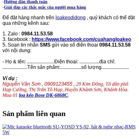
-
Hướng dẫn thanh toán
-
Giải đáp các thắc mắc của người mua hàng
Để đặt hàng nhanh trên
loakeodidong
, quý khách có thể đặt
qua những kênh sau:
1. Zalo :
0984.11.53.58
3. facebook :
https://www.facebook.com/cuahangloakeo
5. Soạn tin nhắn
SMS
gửi vào số điện thoại
0984.11.53.58
với nội dung:
- Họ & tên: ......................Điện thoại: ................địa chỉ:
....................Tên sản phẩm:.................số lượng......................
Ví dụ :
Nguyễn Văn Sơn , 0909123455 ,
29 Kim Đồng, Tổ dân phố
Hạp Cường, Thị Trấn Tô Hạp, Huyện Khánh Sơn, Khánh Hòa.
Mua 01
loa kéo Bose DK-6868C
.
Sản phẩm liên quan