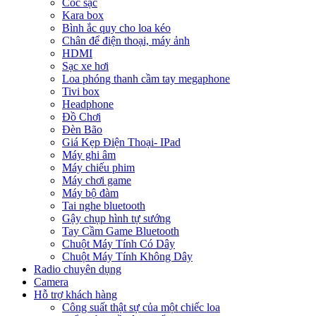
Cóc sạc
Kara box
Bình ắc quy cho loa kéo
Chân để điện thoại, máy ảnh
HDMI
Sạc xe hơi
Loa phóng thanh cầm tay megaphone
Tivi box
Headphone
Đồ Chơi
Đèn Bão
Giá Kẹp Điện Thoại- IPad
Máy ghi âm
Máy chiếu phim
Máy chơi game
Máy bộ đàm
Tai nghe bluetooth
Gậy chụp hình tự sướng
Tay Cầm Game Bluetooth
Chuột Máy Tính Có Dây
Chuột Máy Tính Không Dây
Radio chuyên dụng
Camera
Hỗ trợ khách hàng
Công suất thật sự của một chiếc loa