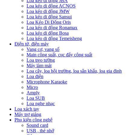
Loa kéo di động JBA
Loa kéo di động ACNOS
Loa kéo di động JMW
Loa kéo di động Sansui
Loa Kéo Di Động Oris
Loa kéo di động Ronamax
Loa kéo di động Bosa
Loa kéo di động Temeisheng
Điện tử, điện máy
Vang cơ, vang số
Main công suất, cục đẩy công suất
Loa treo tường
Máy làm mát
Loa cây, loa hội trường, loa sân khấu, loa gia đinh
Loa điện
Microphone Karaoke
Micro
Amply
Loa SUB
Loa nghe nhạc
Loa xách tay
Máy trợ giảng
Phụ kiện công nghệ
Sound card
USB , thẻ nhớ