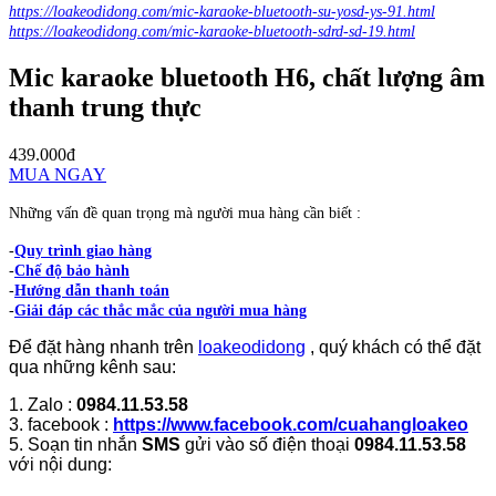
https://loakeodidong.com/mic-karaoke-bluetooth-su-yosd-ys-91.html
https://loakeodidong.com/mic-karaoke-bluetooth-sdrd-sd-19.html
Mic karaoke bluetooth H6, chất lượng âm
thanh trung thực
439.000đ
MUA NGAY
Những vấn đề quan trọng mà người mua hàng cần biết :
-
Quy trình giao hàng
-
Chế độ bảo hành
-
Hướng dẫn thanh toán
-
Giải đáp các thắc mắc của người mua hàng
Để đặt hàng nhanh trên
loakeodidong
, quý khách có thể đặt
qua những kênh sau:
1. Zalo :
0984.11.53.58
3. facebook :
https://www.facebook.com/cuahangloakeo
5. Soạn tin nhắn
SMS
gửi vào số điện thoại
0984.11.53.58
với nội dung: