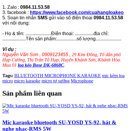
1. Zalo :
0984.11.53.58
3. facebook :
https://www.facebook.com/cuahangloakeo
5. Soạn tin nhắn
SMS
gửi vào số điện thoại
0984.11.53.58
với nội dung:
- Họ & tên: ......................Điện thoại: ................địa chỉ:
....................Tên sản phẩm:.................số lượng......................
Ví dụ :
Nguyễn Văn Sơn , 0909123455 ,
29 Kim Đồng, Tổ dân phố
Hạp Cường, Thị Trấn Tô Hạp, Huyện Khánh Sơn, Khánh Hòa.
Mua 01
loa kéo Bose DK-6868C
.
Tags:
BLUETOOTH MICROPHONE KARAOKE
mic kèm loa
micro
micro karaoke
micro tự sướng
Microphone
Sản phẩm liên quan
Mic karaoke bluetooth SU-YOSD YS-92, hát &
nghe nhạc-RMS 5W