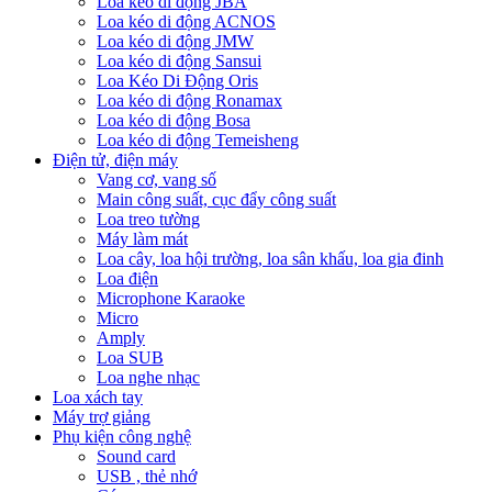
Loa kéo di động JBA
Loa kéo di động ACNOS
Loa kéo di động JMW
Loa kéo di động Sansui
Loa Kéo Di Động Oris
Loa kéo di động Ronamax
Loa kéo di động Bosa
Loa kéo di động Temeisheng
Điện tử, điện máy
Vang cơ, vang số
Main công suất, cục đẩy công suất
Loa treo tường
Máy làm mát
Loa cây, loa hội trường, loa sân khấu, loa gia đinh
Loa điện
Microphone Karaoke
Micro
Amply
Loa SUB
Loa nghe nhạc
Loa xách tay
Máy trợ giảng
Phụ kiện công nghệ
Sound card
USB , thẻ nhớ