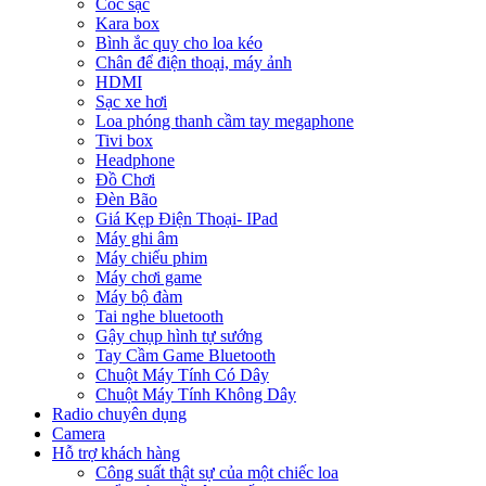
Cóc sạc
Kara box
Bình ắc quy cho loa kéo
Chân để điện thoại, máy ảnh
HDMI
Sạc xe hơi
Loa phóng thanh cầm tay megaphone
Tivi box
Headphone
Đồ Chơi
Đèn Bão
Giá Kẹp Điện Thoại- IPad
Máy ghi âm
Máy chiếu phim
Máy chơi game
Máy bộ đàm
Tai nghe bluetooth
Gậy chụp hình tự sướng
Tay Cầm Game Bluetooth
Chuột Máy Tính Có Dây
Chuột Máy Tính Không Dây
Radio chuyên dụng
Camera
Hỗ trợ khách hàng
Công suất thật sự của một chiếc loa