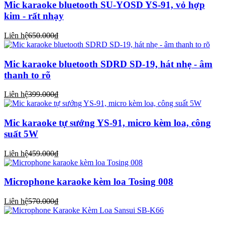
Mic karaoke bluetooth SU-YOSD YS-91, vỏ hợp
kim - rất nhạy
Liên hệ
650.000₫
Mic karaoke bluetooth SDRD SD-19, hát nhẹ - âm
thanh to rõ
Liên hệ
399.000₫
Mic karaoke tự sướng YS-91, micro kèm loa, công
suất 5W
Liên hệ
459.000₫
Microphone karaoke kèm loa Tosing 008
Liên hệ
570.000₫