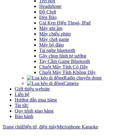
Tivi box
Headphone
Đồ Chơi
Đèn Bão
Giá Kẹp Điện Thoại- IPad
Máy ghi âm
Máy chiếu phim
Máy chơi game
Máy bộ đàm
Tai nghe bluetooth
Gậy chụp hình tự sướng
Tay Cầm Game Bluetooth
Chuột Máy Tính Có Dây
Chuột Máy Tính Không Dây
Radio chuyên dụng
Camera
Giới thiệu website
Liên hệ
Hướng dẫn mua hàng
Tin tức
Quy trình giao hàng
Bảo hành
Trang chủ
Điện tử, điện máy
Microphone Karaoke