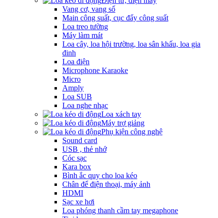
Điện tử, điện máy
Vang cơ, vang số
Main công suất, cục đẩy công suất
Loa treo tường
Máy làm mát
Loa cây, loa hội trường, loa sân khấu, loa gia
đinh
Loa điện
Microphone Karaoke
Micro
Amply
Loa SUB
Loa nghe nhạc
Loa xách tay
Máy trợ giảng
Phụ kiện công nghệ
Sound card
USB , thẻ nhớ
Cóc sạc
Kara box
Bình ắc quy cho loa kéo
Chân để điện thoại, máy ảnh
HDMI
Sạc xe hơi
Loa phóng thanh cầm tay megaphone