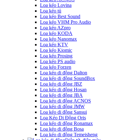
Loa kéo Lovina
Loa kéo tủ
Loa kéo Best Sound
Loa kéo VHM Pro Audio
Loa kéo AZpro
Loa kéo KODA
Loa kéo Nanomax
Loa kéo KTV
Loa kéo Kiomic
Loa kéo Prosing
Loa kéo PS audio
Loa kéo Forzen
Loa kéo di động Dalton
Loa kéo di động SoundBox
Loa kéo di động JBZ
Loa kéo di động Hosan
Loa kéo di động JBA
Loa kéo di động ACNOS
Loa kéo di động JMW
Loa kéo di động Sansui
Loa Kéo Di Động Oris
Loa kéo di động Ronamax
Loa kéo di động Bosa
Loa kéo di động Temeisheng