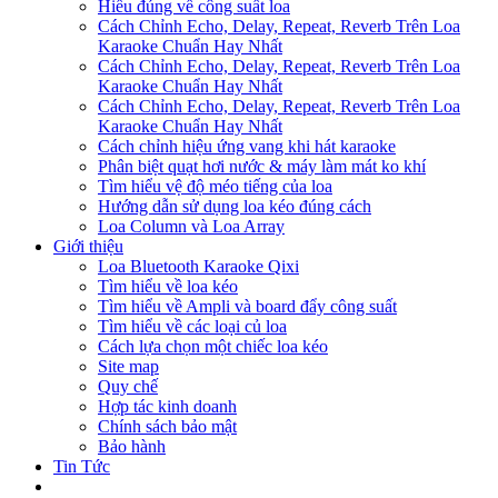
Hiểu đúng về công suất loa
Cách Chỉnh Echo, Delay, Repeat, Reverb Trên Loa
Karaoke Chuẩn Hay Nhất
Cách Chỉnh Echo, Delay, Repeat, Reverb Trên Loa
Karaoke Chuẩn Hay Nhất
Cách Chỉnh Echo, Delay, Repeat, Reverb Trên Loa
Karaoke Chuẩn Hay Nhất
Cách chỉnh hiệu ứng vang khi hát karaoke
Phân biệt quạt hơi nước & máy làm mát ko khí
Tìm hiểu vệ độ méo tiếng của loa
Hướng dẫn sử dụng loa kéo đúng cách
Loa Column và Loa Array
Giới thiệu
Loa Bluetooth Karaoke Qixi
Tìm hiểu về loa kéo
Tìm hiểu về Ampli và board đẩy công suất
Tìm hiểu về các loại củ loa
Cách lựa chọn một chiếc loa kéo
Site map
Quy chế
Hợp tác kinh doanh
Chính sách bảo mật
Bảo hành
Tin Tức