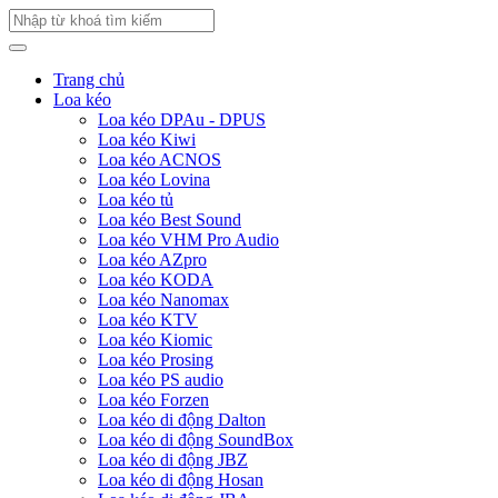
Trang chủ
Loa kéo
Loa kéo DPAu - DPUS
Loa kéo Kiwi
Loa kéo ACNOS
Loa kéo Lovina
Loa kéo tủ
Loa kéo Best Sound
Loa kéo VHM Pro Audio
Loa kéo AZpro
Loa kéo KODA
Loa kéo Nanomax
Loa kéo KTV
Loa kéo Kiomic
Loa kéo Prosing
Loa kéo PS audio
Loa kéo Forzen
Loa kéo di động Dalton
Loa kéo di động SoundBox
Loa kéo di động JBZ
Loa kéo di động Hosan