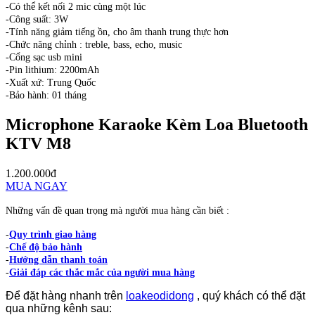
-Có thể kết nối 2 mic cùng một lúc
-Công suất: 3W
-Tính năng giảm tiếng ồn, cho âm thanh trung thực hơn
-Chức năng chỉnh : treble, bass, echo, music
-Cổng sạc usb mini
-Pin lithium: 2200mAh
-Xuất xứ: Trung Quốc
-Bảo hành: 01 tháng
Microphone Karaoke Kèm Loa Bluetooth
KTV M8
1.200.000đ
MUA NGAY
Những vấn đề quan trọng mà người mua hàng cần biết :
-
Quy trình giao hàng
-
Chế độ bảo hành
-
Hướng dẫn thanh toán
-
Giải đáp các thắc mắc của người mua hàng
Để đặt hàng nhanh trên
loakeodidong
, quý khách có thể đặt
qua những kênh sau: