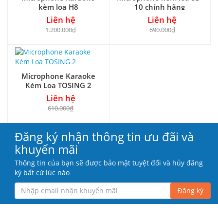
kèm loa H8
10 chính hãng
Liên hệ
Liên hệ
1.200.000₫
690.000₫
Microphone Karaoke
Kèm Loa TOSING 2
Liên hệ
610.000₫
Đăng ký nhận thông tin ưu đãi và
khuyến mãi
Thông tin của bạn sẽ được bảo mật tuyệt đối và hủy đăng
ký bất cứ lúc nào
Đăng ký