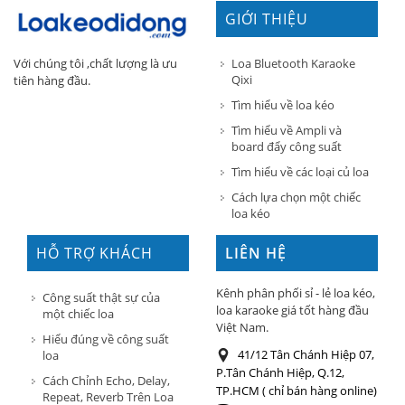
GIỚI THIỆU
Loa Bluetooth Karaoke
Với chúng tôi ,chất lượng là ưu
Qixi
tiên hàng đầu.
Tìm hiểu về loa kéo
Tìm hiểu về Ampli và
board đẩy công suất
Tìm hiểu về các loại củ loa
Cách lựa chọn một chiếc
loa kéo
HỖ TRỢ KHÁCH
LIÊN HỆ
HÀNG
Kênh phân phối sỉ - lẻ loa kéo,
Công suất thật sự của
loa karaoke giá tốt hàng đầu
một chiếc loa
Việt Nam.
Hiểu đúng về công suất
41/12 Tân Chánh Hiệp 07,
loa
P.Tân Chánh Hiệp, Q.12,
Cách Chỉnh Echo, Delay,
TP.HCM ( chỉ bán hàng online)
Repeat, Reverb Trên Loa