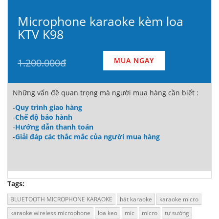
Microphone karaoke kèm loa
KTV K98
MUA NGAY
1.200.000đ
Những vấn đề quan trọng mà người mua hàng cần biết :
-
Quy trình giao hàng
-
Chế độ bảo hành
-
Hướng dẫn thanh toán
-
Giải đáp các thắc mắc của người mua hàng
Tags:
BLUETOOTH MICROPHONE KARAOKE
hát karaoke
karaoke micro
karaoke wireless microphone
loa keo
mic
micro
tự sướng