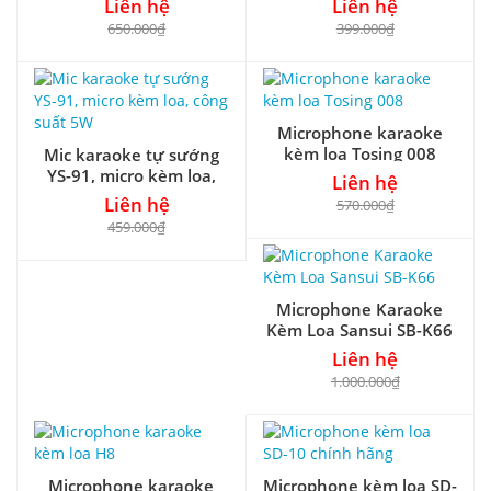
Liên hệ
Liên hệ
650.000₫
399.000₫
Microphone karaoke
kèm loa Tosing 008
Mic karaoke tự sướng
YS-91, micro kèm loa,
Liên hệ
công suất 5W
Liên hệ
570.000₫
459.000₫
Microphone Karaoke
Kèm Loa Sansui SB-K66
Liên hệ
1.000.000₫
Microphone karaoke
Microphone kèm loa SD-