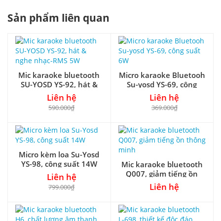
Sản phẩm liên quan
Mic karaoke bluetooth
Micro karaoke Bluetooh
SU-YOSD YS-92, hát &
Su-yosd YS-69, công
nghe nhạc-RMS 5W
suất 6W
Liên hệ
Liên hệ
590.000₫
369.000₫
Micro kèm loa Su-Yosd
YS-98, công suất 14W
Mic karaoke bluetooth
Q007, giảm tiếng ồn
Liên hệ
thông minh
Liên hệ
799.000₫