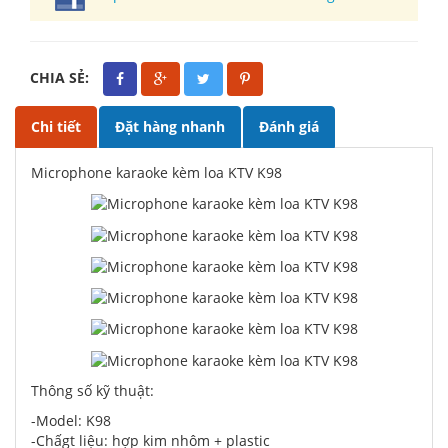
CHIA SẺ:
Chi tiết
Đặt hàng nhanh
Đánh giá
Microphone karaoke kèm loa KTV K98
Thông số kỹ thuật:
-Model: K98
-Chấgt liệu: hợp kim nhôm + plastic