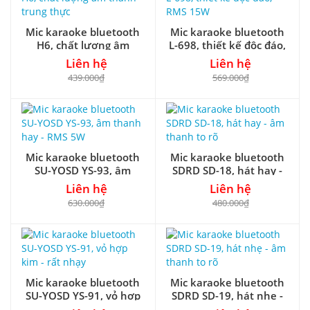
Mic karaoke bluetooth
Mic karaoke bluetooth
H6, chất lượng âm
L-698, thiết kế độc đáo,
thanh trung thực
RMS 15W
Liên hệ
Liên hệ
439.000₫
569.000₫
Mic karaoke bluetooth
Mic karaoke bluetooth
SU-YOSD YS-93, âm
SDRD SD-18, hát hay -
thanh hay - RMS 5W
âm thanh to rõ
Liên hệ
Liên hệ
630.000₫
480.000₫
Mic karaoke bluetooth
Mic karaoke bluetooth
SU-YOSD YS-91, vỏ hợp
SDRD SD-19, hát nhẹ -
kim - rất nhạy
âm thanh to rõ