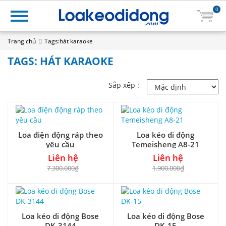
0
Trang chủ
Tags:hát karaoke
TAGS: HÁT KARAOKE
Sắp xếp :
Loa điện động ráp theo
Loa kéo di động
yêu cầu
Temeisheng A8-21
Liên hệ
Liên hệ
7.300.000₫
1.900.000₫
Loa kéo di động Bose
Loa kéo di động Bose
DK-3144
DK-15