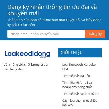
Đăng ký nhận thông tin ưu đãi và
khuyến mãi
Thông tin của bạn sẽ được bảo mật tuyệt đối và hủy đăng
ký bất cứ lúc nào
Đăng ký
GIỚI THIỆU
Loa Bluetooth Karaoke
Với chúng tôi ,chất lượng là ưu
Qixi
tiên hàng đầu.
Tìm hiểu về loa kéo
Tìm hiểu về Ampli và
board đẩy công suất
Tìm hiểu về các loại củ loa
Cách lựa chọn một chiếc
loa kéo