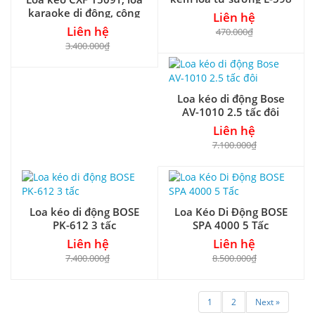
karaoke di động, công
Liên hệ
suất tối đa 400W
Liên hệ
470.000₫
3.400.000₫
Loa kéo di động Bose
AV-1010 2.5 tấc đôi
Liên hệ
7.100.000₫
Loa kéo di động BOSE
Loa Kéo Di Động BOSE
PK-612 3 tấc
SPA 4000 5 Tấc
Liên hệ
Liên hệ
7.400.000₫
8.500.000₫
1
2
Next »