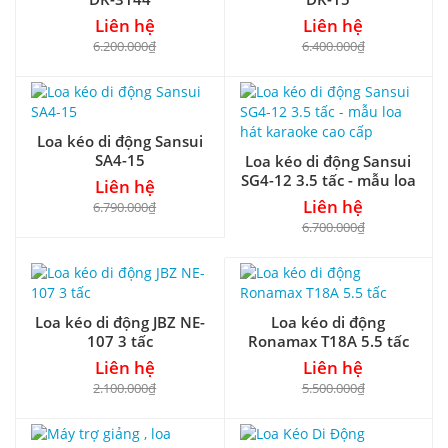
Liên hệ
Liên hệ
6.200.000₫
6.400.000₫
Loa kéo di động Sansui
SA4-15
Loa kéo di động Sansui
SG4-12 3.5 tấc - mẫu loa
Liên hệ
hát karaoke cao cấp
Liên hệ
6.790.000₫
6.700.000₫
Loa kéo di động JBZ NE-
Loa kéo di động
107 3 tấc
Ronamax T18A 5.5 tấc
Liên hệ
Liên hệ
2.100.000₫
5.500.000₫