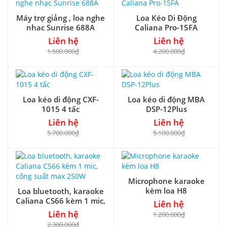
Máy trợ giảng , loa nghe
Loa Kéo Di Động
nhạc Sunrise 688A
Caliana Pro-15FA
Liên hệ
Liên hệ
1.500.000₫
4.200.000₫
Loa kéo di động CXF-
Loa kéo di động MBA
1015 4 tấc
DSP-12Plus
Liên hệ
Liên hệ
5.700.000₫
5.100.000₫
Microphone karaoke
kèm loa H8
Loa bluetooth, karaoke
Caliana CS66 kèm 1 mic,
Liên hệ
công suất max 250W
Liên hệ
1.200.000₫
2.300.000₫