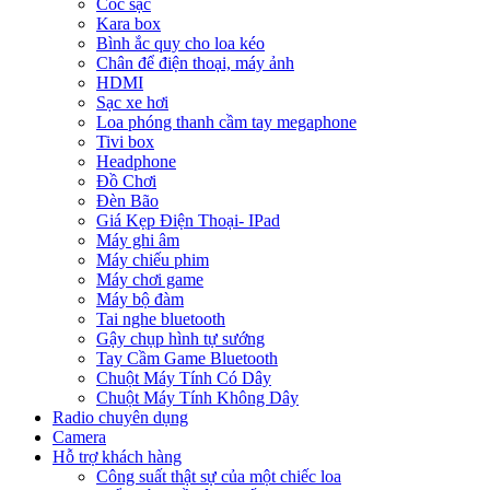
Cóc sạc
Kara box
Bình ắc quy cho loa kéo
Chân để điện thoại, máy ảnh
HDMI
Sạc xe hơi
Loa phóng thanh cầm tay megaphone
Tivi box
Headphone
Đồ Chơi
Đèn Bão
Giá Kẹp Điện Thoại- IPad
Máy ghi âm
Máy chiếu phim
Máy chơi game
Máy bộ đàm
Tai nghe bluetooth
Gậy chụp hình tự sướng
Tay Cầm Game Bluetooth
Chuột Máy Tính Có Dây
Chuột Máy Tính Không Dây
Radio chuyên dụng
Camera
Hỗ trợ khách hàng
Công suất thật sự của một chiếc loa