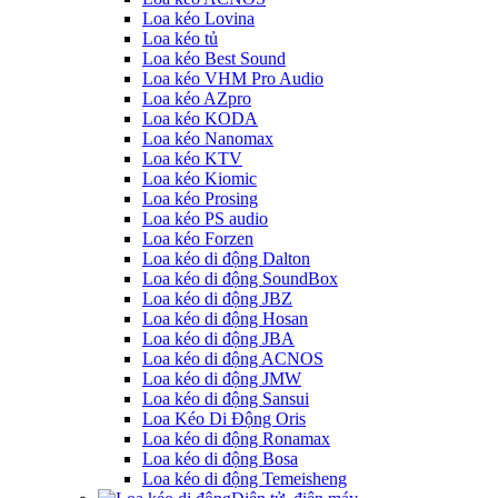
Loa kéo Lovina
Loa kéo tủ
Loa kéo Best Sound
Loa kéo VHM Pro Audio
Loa kéo AZpro
Loa kéo KODA
Loa kéo Nanomax
Loa kéo KTV
Loa kéo Kiomic
Loa kéo Prosing
Loa kéo PS audio
Loa kéo Forzen
Loa kéo di động Dalton
Loa kéo di động SoundBox
Loa kéo di động JBZ
Loa kéo di động Hosan
Loa kéo di động JBA
Loa kéo di động ACNOS
Loa kéo di động JMW
Loa kéo di động Sansui
Loa Kéo Di Động Oris
Loa kéo di động Ronamax
Loa kéo di động Bosa
Loa kéo di động Temeisheng