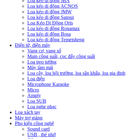
Loa kéo di động JBA
Loa kéo di động ACNOS
Loa kéo di động JMW
Loa kéo di động Sansui
Loa Kéo Di Động Oris
Loa kéo di động Ronamax
Loa kéo di động Bosa
Loa kéo di động Temeisheng
Điện tử, điện máy
Vang cơ, vang số
Main công suất, cục đẩy công suất
Loa treo tường
Máy làm mát
Loa cây, loa hội trường, loa sân khấu, loa gia đinh
Loa điện
Microphone Karaoke
Micro
Amply
Loa SUB
Loa nghe nhạc
Loa xách tay
Máy trợ giảng
Phụ kiện công nghệ
Sound card
USB , thẻ nhớ