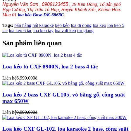
Nguyễn Văn Sơn , 0909123455 ,
29 Kim Đồng, Tổ dân phố
Hạp Cường, Thị Trấn Tô Hạp, Huyện Khánh Sơn, Khánh Hòa.
Mua 01
loa kéo Bose DK-6868C
.
Tags:
bán hàng
hát karaoke
kẹo kéo
loa di dong
loa keo
loa keo 5
tac
loa keo 6 tac
loa keo tay
loa vali keo
tro giang
Sản phẩm liên quan
Loa kéo tủ CXF 8900N, loa 2 bass 4 tấc
Liên hệ
6.990.000₫
Loa kéo 2 bass CXF GL105, vỏ bằng gỗ, công suất
max 650W
Liên hệ
9.990.000₫
Loa kéo CXF GL-102, loa karaoke 2 bass, công suất