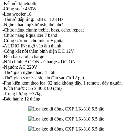
-Kết nối bluetooth
-Công suất: 450W
-Loa woofer 18"
-Tần số đáp ứng: 50Hz - 12KHz
-Nghe nhạc mp3 từ usb, thẻ nhớ
-Chức năng chỉnh: treble, bass, echo, repeat
-Chức năng Equalizer 7 band
-Cổng 6.5mm: cho micro + guitar
-AUDIO IN: ngõ vào âm thanh
-Cổng kết nối thêm bình điện DC 12V
-Đèn báo : full, charge
-Nút chỉnh: AC ON - Charge - DC ON
-Nguồn: AC 220V
-Thời gian nghe nhạc: 4 - 6h
-Thời gian sạc: 3 - 5h, lần đầu sạc đủ 12 giờ
-Phụ kiện kèm theo loa: 02 mic không dây, 1 remote, dây nguồn
-Kích thước : 55 x 40 x 80 (cm)
-Trọng lượng: ~37kg
-Bảo hành: 12 tháng