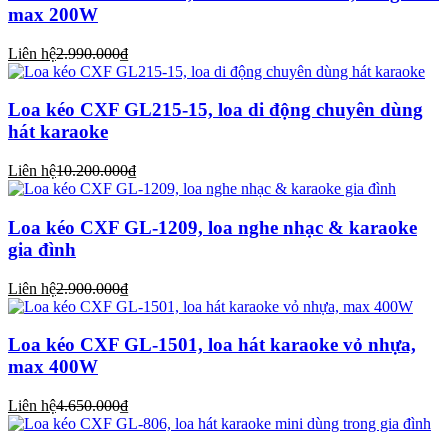
max 200W
Liên hệ
2.990.000₫
Loa kéo CXF GL215-15, loa di động chuyên dùng
hát karaoke
Liên hệ
10.200.000₫
Loa kéo CXF GL-1209, loa nghe nhạc & karaoke
gia đình
Liên hệ
2.900.000₫
Loa kéo CXF GL-1501, loa hát karaoke vỏ nhựa,
max 400W
Liên hệ
4.650.000₫