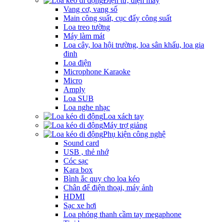
Điện tử, điện máy
Vang cơ, vang số
Main công suất, cục đẩy công suất
Loa treo tường
Máy làm mát
Loa cây, loa hội trường, loa sân khấu, loa gia
đinh
Loa điện
Microphone Karaoke
Micro
Amply
Loa SUB
Loa nghe nhạc
Loa xách tay
Máy trợ giảng
Phụ kiện công nghệ
Sound card
USB , thẻ nhớ
Cóc sạc
Kara box
Bình ắc quy cho loa kéo
Chân để điện thoại, máy ảnh
HDMI
Sạc xe hơi
Loa phóng thanh cầm tay megaphone