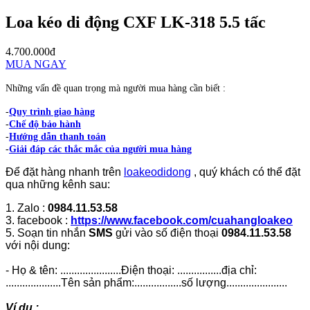
Loa kéo di động CXF LK-318 5.5 tấc
4.700.000đ
MUA NGAY
Những vấn đề quan trọng mà người mua hàng cần biết :
-
Quy trình giao hàng
-
Chế độ bảo hành
-
Hướng dẫn thanh toán
-
Giải đáp các thắc mắc của người mua hàng
Để đặt hàng nhanh trên
loakeodidong
, quý khách có thể đặt
qua những kênh sau:
1. Zalo :
0984.11.53.58
3. facebook :
https://www.facebook.com/cuahangloakeo
5. Soạn tin nhắn
SMS
gửi vào số điện thoại
0984.11.53.58
với nội dung:
- Họ & tên: ......................Điện thoại: ................địa chỉ:
....................Tên sản phẩm:.................số lượng......................
Ví dụ :