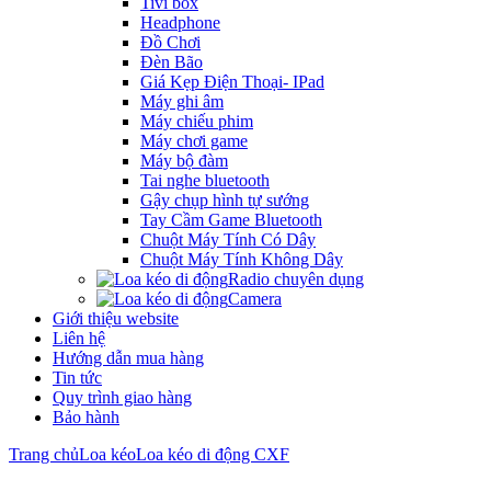
Tivi box
Headphone
Đồ Chơi
Đèn Bão
Giá Kẹp Điện Thoại- IPad
Máy ghi âm
Máy chiếu phim
Máy chơi game
Máy bộ đàm
Tai nghe bluetooth
Gậy chụp hình tự sướng
Tay Cầm Game Bluetooth
Chuột Máy Tính Có Dây
Chuột Máy Tính Không Dây
Radio chuyên dụng
Camera
Giới thiệu website
Liên hệ
Hướng dẫn mua hàng
Tin tức
Quy trình giao hàng
Bảo hành
Trang chủ
Loa kéo
Loa kéo di động CXF