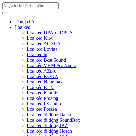
Trang chủ
Loa kéo
Loa kéo DPAu - DPUS
Loa kéo Kiwi
Loa kéo ACNOS
Loa kéo Lovina
Loa kéo tủ
Loa kéo Best Sound
Loa kéo VHM Pro Audio
Loa kéo AZpro
Loa kéo KODA
Loa kéo Nanomax
Loa kéo KTV
Loa kéo Kiomic
Loa kéo Prosing
Loa kéo PS audio
Loa kéo Forzen
Loa kéo di động Dalton
Loa kéo di động SoundBox
Loa kéo di động JBZ
Loa kéo di động Hosan