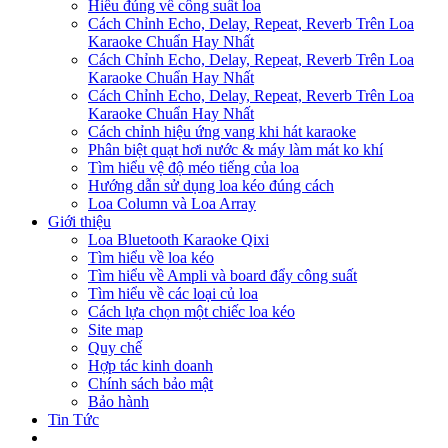
Hiểu đúng về công suất loa
Cách Chỉnh Echo, Delay, Repeat, Reverb Trên Loa
Karaoke Chuẩn Hay Nhất
Cách Chỉnh Echo, Delay, Repeat, Reverb Trên Loa
Karaoke Chuẩn Hay Nhất
Cách Chỉnh Echo, Delay, Repeat, Reverb Trên Loa
Karaoke Chuẩn Hay Nhất
Cách chỉnh hiệu ứng vang khi hát karaoke
Phân biệt quạt hơi nước & máy làm mát ko khí
Tìm hiểu vệ độ méo tiếng của loa
Hướng dẫn sử dụng loa kéo đúng cách
Loa Column và Loa Array
Giới thiệu
Loa Bluetooth Karaoke Qixi
Tìm hiểu về loa kéo
Tìm hiểu về Ampli và board đẩy công suất
Tìm hiểu về các loại củ loa
Cách lựa chọn một chiếc loa kéo
Site map
Quy chế
Hợp tác kinh doanh
Chính sách bảo mật
Bảo hành
Tin Tức