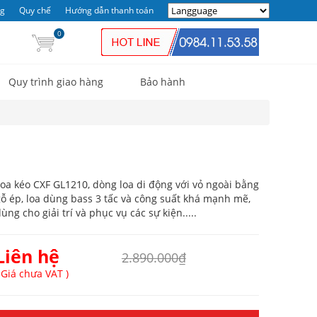
ng
Quy chế
Hướng dẫn thanh toán
0
Quy trình giao hàng
Bảo hành
oa kéo CXF GL1210, dòng loa di động với vỏ ngoài bằng
ỗ ép, loa dùng bass 3 tấc và công suất khá mạnh mẽ,
ùng cho giải trí và phục vụ các sự kiện.....
Liên hệ
2.890.000₫
 Giá chưa VAT )