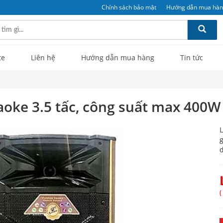
Chính sách bảo mật
Hướng dẫn mua hà
te
Liên hệ
Hướng dẫn mua hàng
Tin tức
aoke 3.5 tấc, công suất max 400W
L
g
d
(