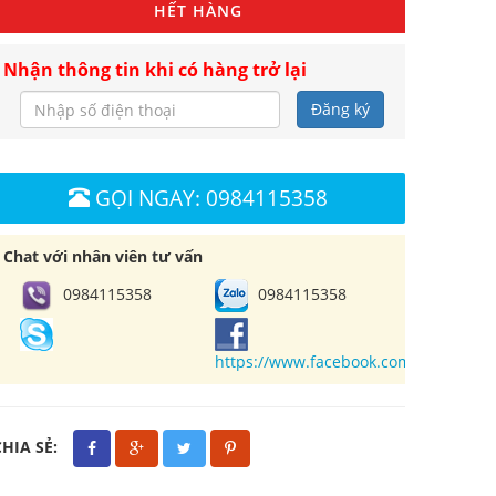
HẾT HÀNG
Nhận thông tin khi có hàng trở lại
Đăng ký
GỌI NGAY: 0984115358
Chat với nhân viên tư vấn
0984115358
0984115358
https://www.facebook.com/cuahangl
CHIA SẺ: