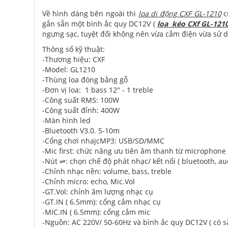
Về hình dáng bên ngoài thì
loa di động CXF GL-1210
c
gắn sẵn một bình ắc quy DC12V (
loa kéo CXf GL-121
ngưng sạc, tuyệt đối không nên vừa cắm điện vừa sử d
Thông số kỹ thuật:
-Thương hiệu: CXF
-Model: GL1210
-Thùng loa đóng bằng gỗ
-Đơn vị loa: 1 bass 12" - 1 treble
-Công suất RMS: 100W
-Công suất đỉnh: 400W
-Màn hình led
-Bluetooth V3.0. 5-10m
-Cổng chơi nhajcMP3: USB/SD/MMC
-Mic first: chức năng ưu tiên âm thanh từ microphone
-Nút ⇌: chọn chế độ phát nhạc/ kết nối ( bluetooth, au
-Chỉnh nhạc nền: volume, bass, treble
-Chỉnh micro: echo, Mic.Vol
-GT.Vol: chỉnh âm lượng nhạc cụ
-GT.IN ( 6.5mm): cổng cắm nhạc cụ
-MIC.IN ( 6.5mm): cổng cắm mic
-Nguồn: AC 220V/ 50-60Hz và bình ắc quy DC12V ( có s