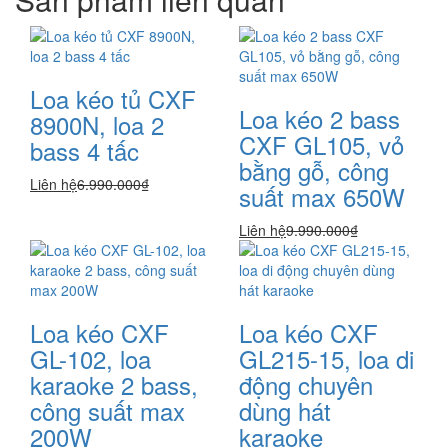
Loa kéo tủ CXF
Loa kéo 2 bass
8900N, loa 2
CXF GL105, vỏ
bass 4 tấc
bằng gỗ, công
Liên hệ
6.990.000₫
suất max 650W
Liên hệ
9.990.000₫
Loa kéo CXF
Loa kéo CXF
GL-102, loa
GL215-15, loa di
karaoke 2 bass,
động chuyên
công suất max
dùng hát
200W
karaoke