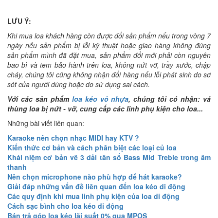
LƯU Ý:
Khi mua loa khách hàng còn được đổi sản phẩm nếu trong vòng 7
ngày nếu sản phẩm bị lỗi kỹ thuật hoặc giao hàng không đúng
sản phẩm mình đã đặt mua, sản phẩm đổi mới phải còn nguyên
bao bì và tem bảo hành trên loa, không nứt vỡ, trầy xước, chập
cháy, chúng tôi cũng không nhận đổi hàng nếu lỗi phát sinh do sơ
sót của người dùng hoặc do sử dụng sai cách.
Với các sản phẩm
loa kéo vỏ nhựa
, chúng tôi có nhận: vá
thùng loa bị nứt - vỡ, cung cấp các linh phụ kiện cho loa...
Những bài viết liên quan:
Karaoke nên chọn nhạc MIDI hay KTV ?
Kiến thức cơ bản và cách phân biệt các loại củ loa
Khái niệm cơ bản về 3 dải tần số Bass Mid Treble trong âm
thanh
Nên chọn microphone nào phù hợp để hát karaoke?
Giải đáp những vấn đề liên quan đến loa kéo di động
Các quy định khi mua linh phụ kiện của loa di động
Cách sạc bình cho loa kéo di động
Bán trả góp loa kéo lãi suất 0% qua MPOS