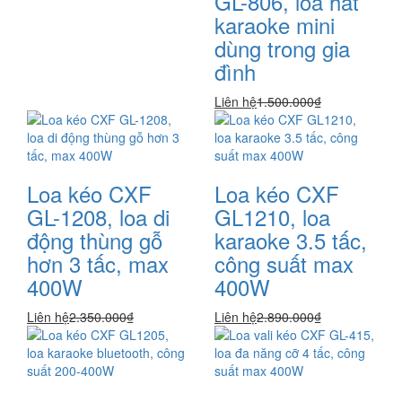
GL-806, loa hát
karaoke mini
dùng trong gia
đình
Liên hệ
1.500.000₫
Loa kéo CXF
Loa kéo CXF
GL-1208, loa di
GL1210, loa
động thùng gỗ
karaoke 3.5 tấc,
hơn 3 tấc, max
công suất max
400W
400W
Liên hệ
2.350.000₫
Liên hệ
2.890.000₫