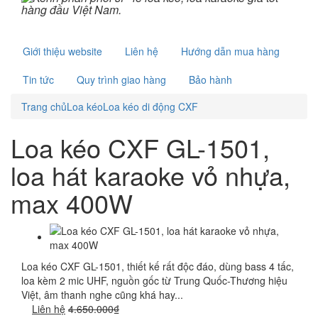
Giới thiệu website
Liên hệ
Hướng dẫn mua hàng
Tin tức
Quy trình giao hàng
Bảo hành
Trang chủ
Loa kéo
Loa kéo di động CXF
Loa kéo CXF GL-1501,
loa hát karaoke vỏ nhựa,
max 400W
Loa kéo CXF GL-1501, thiết kế rất độc đáo, dùng bass 4 tấc,
loa kèm 2 mic UHF, nguồn gốc từ Trung Quốc-Thương hiệu
Việt, âm thanh nghe cũng khá hay...
Liên hệ
4.650.000₫