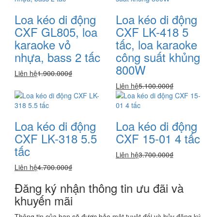
Loa kéo di động
Loa kéo di động
CXF GL805, loa
CXF LK-418 5
karaoke vỏ
tấc, loa karaoke
nhựa, bass 2 tấc
công suất khủng
800W
Liên hệ
1.900.000₫
Liên hệ
5.100.000₫
Loa kéo di động
Loa kéo di động
CXF LK-318 5.5
CXF 15-01 4 tấc
tấc
Liên hệ
3.700.000₫
Liên hệ
4.700.000₫
Đăng ký nhận thông tin ưu đãi và
khuyến mãi
Thông tin của bạn sẽ được bảo mật tuyệt đối và hủy đăng ký