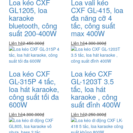
Loa kéo CXF
Loa vali kéo
GL1205, loa
CXF GL-415, loa
karaoke
đa năng cỡ 4
bluetooth, công
tấc, công suất
suất 200-400W
max 400W
Liên hệ
2.450.000₫
Liên hệ
4.300.000₫
Loa kéo CXF
Loa kéo CXF
GL-315P 4 tấc,
GL-1203T 3.5
loa hát karaoke,
tấc, loa hát
công suất tối đa
karaoke , công
600W
suất đỉnh 400W
Liên hệ
4.300.000₫
Liên hệ
2.250.000₫