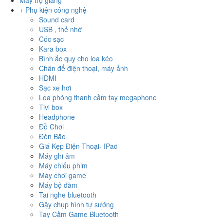
Máy trợ giảng
Phụ kiện công nghệ
Sound card
USB , thẻ nhớ
Cóc sạc
Kara box
Bình ắc quy cho loa kéo
Chân để điện thoại, máy ảnh
HDMI
Sạc xe hơi
Loa phóng thanh cầm tay megaphone
Tivi box
Headphone
Đồ Chơi
Đèn Bão
Giá Kẹp Điện Thoại- IPad
Máy ghi âm
Máy chiếu phim
Máy chơi game
Máy bộ đàm
Tai nghe bluetooth
Gậy chụp hình tự sướng
Tay Cầm Game Bluetooth