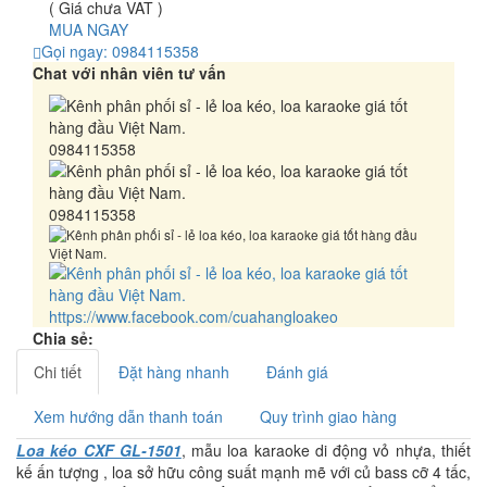
( Giá chưa VAT )
MUA NGAY
Gọi ngay: 0984115358
Chat với nhân viên tư vấn
0984115358
0984115358
https://www.facebook.com/cuahangloakeo
Chia sẻ:
Chi tiết
Đặt hàng nhanh
Đánh giá
Xem hướng dẫn thanh toán
Quy trình giao hàng
Loa kéo CXF GL-1501
, mẫu loa karaoke di động vỏ nhựa, thiết
kế ấn tượng , loa sở hữu công suất mạnh mẽ với củ bass cỡ 4 tấc,