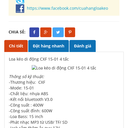
https://www.facebook.com/cuahangloakeo
CHIA SẺ:
Chi tiết
Đặt hàng nhanh
Đánh giá
Loa kéo di động CXF 15-01 4 tấc
Thông số kỹ thuật:
-Thương hiệu: CXF
-Mode: 15-01
-Chất liệu: nhựa ABS
-Kết nối bluetooth V3.0
-Công suất : 400W
-Công suất đỉnh: 600W
-Loa Bass: 15 inch
-Phát nhạc MP3 từ USB/ TF/ SD
-Jack cắm thêm ắc quy 12V