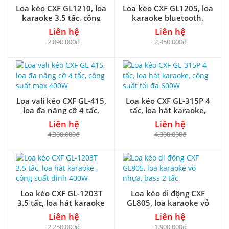
Loa kéo CXF GL1210, loa
Loa kéo CXF GL1205, loa
karaoke 3.5 tấc, công
karaoke bluetooth,
suất max 400W
công suất 200-400W
Liên hệ
Liên hệ
2.890.000₫
2.450.000₫
Loa vali kéo CXF GL-415,
Loa kéo CXF GL-315P 4
loa đa năng cỡ 4 tấc,
tấc, loa hát karaoke,
công suất max 400W
công suất tối đa 600W
Liên hệ
Liên hệ
4.300.000₫
4.300.000₫
Loa kéo CXF GL-1203T
Loa kéo di động CXF
3.5 tấc, loa hát karaoke
GL805, loa karaoke vỏ
, công suất đỉnh 400W
nhựa, bass 2 tấc
Liên hệ
Liên hệ
2.250.000₫
1.900.000₫