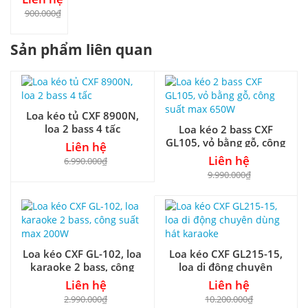
900.000₫
Sản phẩm liên quan
Loa kéo tủ CXF 8900N,
loa 2 bass 4 tấc
Loa kéo 2 bass CXF
GL105, vỏ bằng gỗ, công
Liên hệ
suất max 650W
Liên hệ
6.990.000₫
9.990.000₫
Loa kéo CXF GL-102, loa
Loa kéo CXF GL215-15,
karaoke 2 bass, công
loa di động chuyên
suất max 200W
dùng hát karaoke
Liên hệ
Liên hệ
2.990.000₫
10.200.000₫