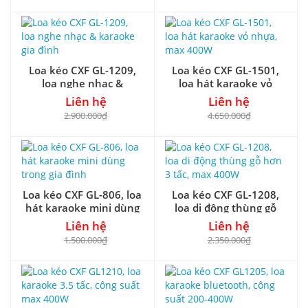
Loa kéo CXF GL-1209,
Loa kéo CXF GL-1501,
loa nghe nhạc &
loa hát karaoke vỏ
karaoke gia đình
nhựa, max 400W
Liên hệ
Liên hệ
2.900.000₫
4.650.000₫
Loa kéo CXF GL-806, loa
Loa kéo CXF GL-1208,
hát karaoke mini dùng
loa di động thùng gỗ
trong gia đình
hơn 3 tấc, max 400W
Liên hệ
Liên hệ
1.500.000₫
2.350.000₫