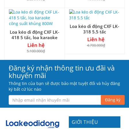
Loa kéo di động CXF LK-
318 5.5 tấc
Loa kéo di động CXF LK-
418 5 tấc, loa karaoke
Liên hệ
công suất khủng 800W
Liên hệ
4.700.000₫
5.100.000₫
Đăng ký nhận thông tin ưu đãi và
khuyến mãi
Thông tin của bạn sẽ được bảo mật tuyệt đối và hủy đăng
ký bất cứ lúc nào
Đăng ký
GIỚI THIỆU