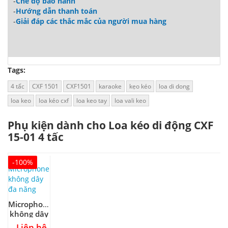
-
Chế độ bảo hành
-
Hướng dẫn thanh toán
-
Giải đáp các thắc mắc của người mua hàng
Tags:
4 tấc
CXF 1501
CXF1501
karaoke
kẹo kéo
loa di dong
loa keo
loa kéo cxf
loa keo tay
loa vali keo
Phụ kiện dành cho Loa kéo di động CXF
15-01 4 tấc
-100%
Microphone
không dây
đa năng
Liên hệ