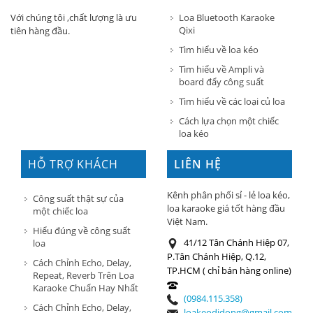
Loa Bluetooth Karaoke
Với chúng tôi ,chất lượng là ưu
Qixi
tiên hàng đầu.
Tìm hiểu về loa kéo
Tìm hiểu về Ampli và
board đẩy công suất
Tìm hiểu về các loại củ loa
Cách lựa chọn một chiếc
loa kéo
HỖ TRỢ KHÁCH
LIÊN HỆ
HÀNG
Kênh phân phối sỉ - lẻ loa kéo,
Công suất thật sự của
loa karaoke giá tốt hàng đầu
một chiếc loa
Việt Nam.
Hiểu đúng về công suất
41/12 Tân Chánh Hiệp 07,
loa
P.Tân Chánh Hiệp, Q.12,
Cách Chỉnh Echo, Delay,
TP.HCM ( chỉ bán hàng online)
Repeat, Reverb Trên Loa
Karaoke Chuẩn Hay Nhất
(0984.115.358)
Cách Chỉnh Echo, Delay,
loakeodidong@gmail.com