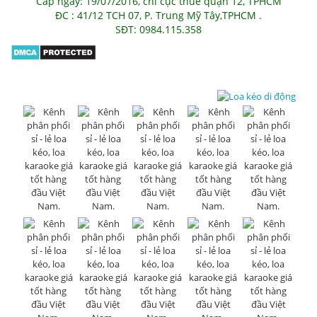
Cấp ngày: 19/07/2016, chi cục thuế quận 12, TPHCM
ĐC : 41/12 TCH 07, P. Trung Mỹ Tây,TPHCM .
SĐT: 0984.115.358