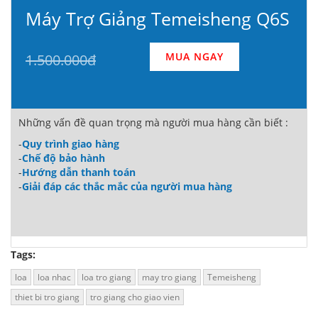
Máy Trợ Giảng Temeisheng Q6S
MUA NGAY
1.500.000đ
Những vấn đề quan trọng mà người mua hàng cần biết :
-
Quy trình giao hàng
-
Chế độ bảo hành
-
Hướng dẫn thanh toán
-
Giải đáp các thắc mắc của người mua hàng
Tags:
loa
loa nhac
loa tro giang
may tro giang
Temeisheng
thiet bi tro giang
tro giang cho giao vien