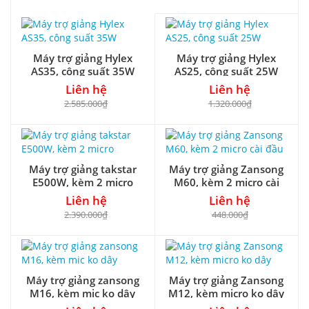
Máy trợ giảng Hylex
Máy trợ giảng Hylex
AS35, công suất 35W
AS25, công suất 25W
Liên hệ
Liên hệ
2.585.000₫
1.320.000₫
Máy trợ giảng takstar
Máy trợ giảng Zansong
E500W, kèm 2 micro
M60, kèm 2 micro cài
đầu
Liên hệ
Liên hệ
2.390.000₫
448.000₫
Máy trợ giảng zansong
Máy trợ giảng Zansong
M16, kèm mic ko dây
M12, kèm micro ko dây