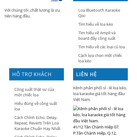
Loa Bluetooth Karaoke
Với chúng tôi ,chất lượng là ưu
Qixi
tiên hàng đầu.
Tìm hiểu về loa kéo
Tìm hiểu về Ampli và
board đẩy công suất
Tìm hiểu về các loại củ loa
Cách lựa chọn một chiếc
loa kéo
HỖ TRỢ KHÁCH
LIÊN HỆ
HÀNG
Kênh phân phối sỉ - lẻ loa kéo,
Công suất thật sự của
loa karaoke giá tốt hàng đầu
một chiếc loa
Việt Nam.
Hiểu đúng về công suất
loa
Cách Chỉnh Echo, Delay,
Repeat, Reverb Trên Loa
41/12 Tân Chánh Hiệp 07,
Karaoke Chuẩn Hay Nhất
P.Tân Chánh Hiệp, Q.12,
Cách Chỉnh Echo, Delay,