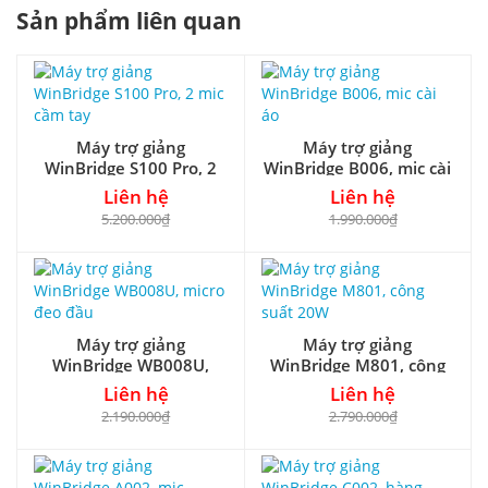
Sản phẩm liên quan
Máy trợ giảng
Máy trợ giảng
WinBridge S100 Pro, 2
WinBridge B006, mic cài
mic cầm tay
áo
Liên hệ
Liên hệ
5.200.000₫
1.990.000₫
Máy trợ giảng
Máy trợ giảng
WinBridge WB008U,
WinBridge M801, công
micro đeo đầu
suất 20W
Liên hệ
Liên hệ
2.190.000₫
2.790.000₫