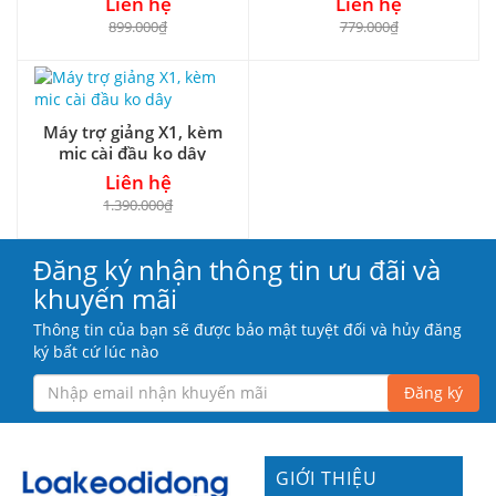
Liên hệ
Liên hệ
899.000₫
779.000₫
Máy trợ giảng X1, kèm
mic cài đầu ko dây
Liên hệ
1.390.000₫
Đăng ký nhận thông tin ưu đãi và
khuyến mãi
Thông tin của bạn sẽ được bảo mật tuyệt đối và hủy đăng
ký bất cứ lúc nào
Đăng ký
GIỚI THIỆU