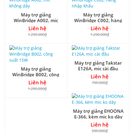
Máy trợ giảng
Máy trợ giảng
WinBridge A002, mic
WinBridge C002, hàng
không dây
nhập khẩu
Liên hệ
Liên hệ
1.290.000₫
1.290.000₫
Máy trợ giảng Takstar
E126A, mic cài đầu
Máy trợ giảng
WinBridge B002, công
Liên hệ
suất 15W
Liên hệ
790.000₫
1.290.000₫
Máy trợ giảng EHOONA
E-366, kèm mic ko dây
Liên hệ
590.000₫