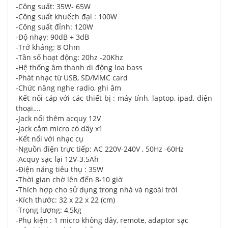
-Công suất: 35W- 65W
-Công suất khuếch đại : 100W
-Công suất đỉnh: 120W
-Độ nhạy: 90dB + 3dB
-Trở kháng: 8 Ohm
-Tần số hoạt động: 20hz -20Khz
-Hệ thống âm thanh di động loa bass
-Phát nhạc từ USB, SD/MMC card
-Chức năng nghe radio, ghi âm
-Kết nối cáp với các thiết bị : máy tính, laptop, ipad, điện
thoại….
-Jack nối thêm acquy 12V
-Jack cắm micro có dây x1
-Kết nối với nhạc cụ
-Nguồn điện trực tiếp: AC 220V-240V , 50Hz -60Hz
-Acquy sạc lại 12V-3.5Ah
-Điện năng tiêu thụ : 35W
-Thời gian chờ lên đến 8-10 giờ
-Thích hợp cho sử dụng trong nhà và ngoài trời
-Kích thước: 32 x 22 x 22 (cm)
-Trọng lượng: 4,5kg
-Phụ kiện : 1 micro không dây, remote, adaptor sạc