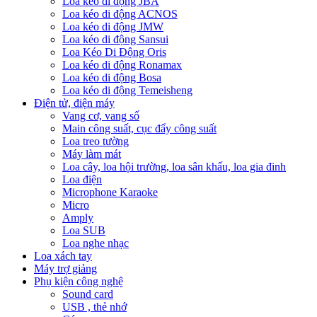
Loa kéo di động JBA
Loa kéo di động ACNOS
Loa kéo di động JMW
Loa kéo di động Sansui
Loa Kéo Di Động Oris
Loa kéo di động Ronamax
Loa kéo di động Bosa
Loa kéo di động Temeisheng
Điện tử, điện máy
Vang cơ, vang số
Main công suất, cục đẩy công suất
Loa treo tường
Máy làm mát
Loa cây, loa hội trường, loa sân khấu, loa gia đinh
Loa điện
Microphone Karaoke
Micro
Amply
Loa SUB
Loa nghe nhạc
Loa xách tay
Máy trợ giảng
Phụ kiện công nghệ
Sound card
USB , thẻ nhớ