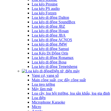
Loa kéo Prosing
Loa kéo PS audio
Loa kéo Forzen
Loa kéo di động Dalton
Loa kéo di động SoundBox
Loa kéo di động JBZ
Loa kéo di động Hosan
Loa kéo di động JBA
Loa kéo di động ACNOS
Loa kéo di động JMW
Loa kéo di động Sansui
Loa Kéo Di Động Oris
Loa kéo di động Ronamax
Loa kéo di động Bosa
Loa kéo di động Temeisheng
Điện tử, điện máy
Vang cơ, vang số
Main công suất, cục đẩy công suất
Loa treo tường
Máy làm mát
Loa cây, loa hội trường, loa sân khấu, loa gia đinh
Loa điện
Microphone Karaoke
Micro