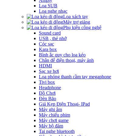
Amply
Loa SUB
Loa nghe nhạc
Loa xách tay
Máy trợ giảng
Phụ kiện công nghệ
Sound card
USB , thẻ nhớ
Cóc sạc
Kara box
Bình ắc quy cho loa kéo
Chân để điện thoại, máy ảnh
HDMI
Sạc xe hơi
Loa phóng thanh cầm tay megaphone
Tivi box
Headphone
Đồ Chơi
Đèn Bão
Giá Kẹp Điện Thoại- IPad
Máy ghi âm
Máy chiếu phim
Máy chơi game
Máy bộ đàm
Tai nghe bluetooth