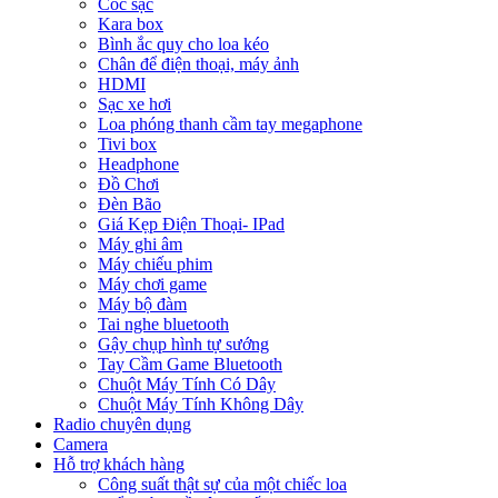
Cóc sạc
Kara box
Bình ắc quy cho loa kéo
Chân để điện thoại, máy ảnh
HDMI
Sạc xe hơi
Loa phóng thanh cầm tay megaphone
Tivi box
Headphone
Đồ Chơi
Đèn Bão
Giá Kẹp Điện Thoại- IPad
Máy ghi âm
Máy chiếu phim
Máy chơi game
Máy bộ đàm
Tai nghe bluetooth
Gậy chụp hình tự sướng
Tay Cầm Game Bluetooth
Chuột Máy Tính Có Dây
Chuột Máy Tính Không Dây
Radio chuyên dụng
Camera
Hỗ trợ khách hàng
Công suất thật sự của một chiếc loa