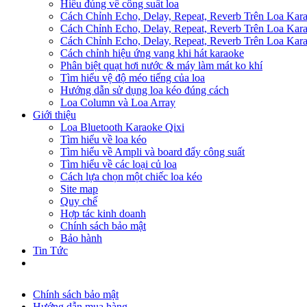
Hiểu đúng về công suất loa
Cách Chỉnh Echo, Delay, Repeat, Reverb Trên Loa Ka
Cách Chỉnh Echo, Delay, Repeat, Reverb Trên Loa Ka
Cách Chỉnh Echo, Delay, Repeat, Reverb Trên Loa Ka
Cách chỉnh hiệu ứng vang khi hát karaoke
Phân biệt quạt hơi nước & máy làm mát ko khí
Tìm hiểu vệ độ méo tiếng của loa
Hướng dẫn sử dụng loa kéo đúng cách
Loa Column và Loa Array
Giới thiệu
Loa Bluetooth Karaoke Qixi
Tìm hiểu về loa kéo
Tìm hiểu về Ampli và board đẩy công suất
Tìm hiểu về các loại củ loa
Cách lựa chọn một chiếc loa kéo
Site map
Quy chế
Hợp tác kinh doanh
Chính sách bảo mật
Bảo hành
Tin Tức
Chính sách bảo mật
Hướng dẫn mua hàng