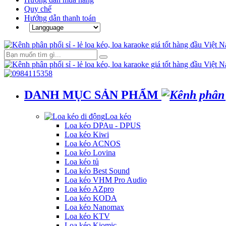
Quy chế
Hướng dẫn thanh toán
DANH MỤC SẢN PHẨM
Loa kéo
Loa kéo DPAu - DPUS
Loa kéo Kiwi
Loa kéo ACNOS
Loa kéo Lovina
Loa kéo tủ
Loa kéo Best Sound
Loa kéo VHM Pro Audio
Loa kéo AZpro
Loa kéo KODA
Loa kéo Nanomax
Loa kéo KTV
Loa kéo Kiomic