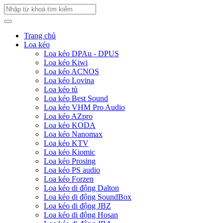
Trang chủ
Loa kéo
Loa kéo DPAu - DPUS
Loa kéo Kiwi
Loa kéo ACNOS
Loa kéo Lovina
Loa kéo tủ
Loa kéo Best Sound
Loa kéo VHM Pro Audio
Loa kéo AZpro
Loa kéo KODA
Loa kéo Nanomax
Loa kéo KTV
Loa kéo Kiomic
Loa kéo Prosing
Loa kéo PS audio
Loa kéo Forzen
Loa kéo di động Dalton
Loa kéo di động SoundBox
Loa kéo di động JBZ
Loa kéo di động Hosan