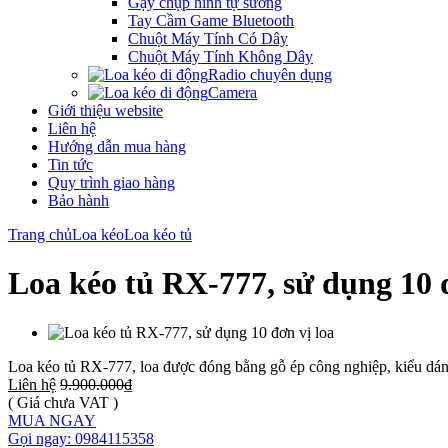
Gậy chụp hình tự sướng
Tay Cầm Game Bluetooth
Chuột Máy Tính Có Dây
Chuột Máy Tính Không Dây
Radio chuyên dụng
Camera
Giới thiệu website
Liên hệ
Hướng dẫn mua hàng
Tin tức
Quy trình giao hàng
Bảo hành
Trang chủ
Loa kéo
Loa kéo tủ
Loa kéo tủ RX-777, sử dụng 10 
Loa kéo tủ RX-777, loa được đóng bằng gỗ ép công nghiệp, kiểu dáng rấ
Liên hệ
9.900.000₫
( Giá chưa VAT )
MUA NGAY
Gọi ngay: 0984115358