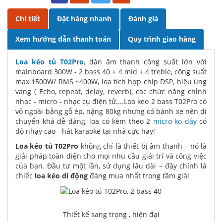
Chi tiết
Đặt hàng nhanh
Đánh giá
Xem hướng dẫn thanh toán
Quy trình giao hàng
Loa kéo tủ T02Pro
, dàn âm thanh công suất lớn với
mainboard 300W - 2 bass 40 + 4 mid + 4 treble, công suất
max 1500W/ RMS ~400W, loa tích hợp chip DSP, hiệu ứng
vang ( Echo, repeat, delay, reverb), các chức năng chỉnh
nhạc - micro - nhạc cụ điện tử....Loa keo 2 bass T02Pro có
vỏ ngoài bằng gỗ ép, nặng 80kg nhưng có bánh xe nên di
chuyển khá dễ dàng, loa có kèm theo 2
micro ko dây
có
độ nhạy cao - hát karaoke tại nhà cực hay!
Loa kéo tủ T02Pro
không chỉ là thiết bị âm thanh – nó là
giải pháp toàn diện cho mọi nhu cầu giải trí và công việc
của bạn. Đầu tư một lần, sử dụng lâu dài – đây chính là
chiếc
loa kéo di động
đáng mua nhất trong tầm giá!
Thiết kế sang trọng , hiện đại