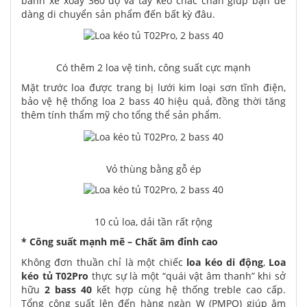
bánh xe xoay 360 độ và tay kéo chắc chắn giúp bạn dễ
dàng di chuyển sản phẩm đến bất kỳ đâu.
Có thêm 2 loa vệ tinh, công suất cực mạnh
Mặt trước loa được trang bị lưới kim loại sơn tĩnh điện,
bảo vệ hệ thống loa 2 bass 40 hiệu quả, đồng thời tăng
thêm tính thẩm mỹ cho tổng thể sản phẩm.
Vỏ thùng bằng gỗ ép
10 củ loa, dải tần rất rộng
* Công suất mạnh mẽ – Chất âm đỉnh cao
Không đơn thuần chỉ là một chiếc
loa kéo di động
,
Loa
kéo tủ T02Pro
thực sự là một “quái vật âm thanh” khi sở
hữu
2 bass 40
kết hợp cùng hệ thống treble cao cấp.
Tổng công suất lên đến hàng ngàn W (PMPO) giúp âm