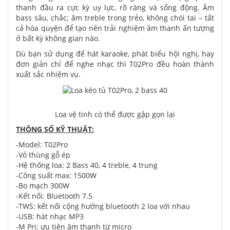
thanh đầu ra cực kỳ uy lực, rõ ràng và sống động. Âm
bass sâu, chắc; âm treble trong trẻo, không chói tai – tất
cả hòa quyện để tạo nên trải nghiệm âm thanh ấn tượng
ở bất kỳ không gian nào.
Dù bạn sử dụng để hát karaoke, phát biểu hội nghị, hay
đơn giản chỉ để nghe nhạc thì T02Pro đều hoàn thành
xuất sắc nhiệm vụ.
Loa vệ tinh có thể được gập gọn lại
THÔNG SỐ KỸ THUẬT:
-Model: T02Pro
-Vỏ thùng gỗ ép
-Hệ thống loa: 2 Bass 40, 4 treble, 4 trung
-Công suất max: 1500W
-Bo mạch 300W
-Kết nối: Bluetooth 7.5
-TWS: kết nối cộng hưởng bluetooth 2 loa với nhau
-USB: hát nhạc MP3
-M Pri: ưu tiên âm thanh từ micro