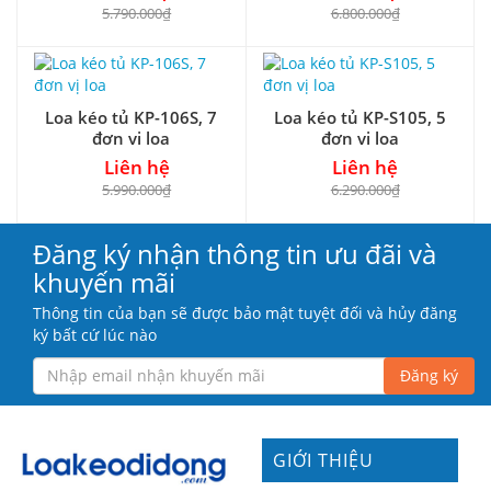
5.790.000₫
6.800.000₫
Loa kéo tủ KP-106S, 7
Loa kéo tủ KP-S105, 5
đơn vị loa
đơn vị loa
Liên hệ
Liên hệ
5.990.000₫
6.290.000₫
Đăng ký nhận thông tin ưu đãi và
khuyến mãi
Thông tin của bạn sẽ được bảo mật tuyệt đối và hủy đăng
ký bất cứ lúc nào
Đăng ký
GIỚI THIỆU