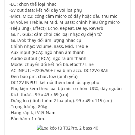
-EQ: chọn thể loại nhạc
-5V out data: kết nối dây với loa phụ
-Mic1, Mic2: cổng cắm micro có dây hoặc đầu thu mic
-M Vol, M Treble, M Mid, M Bass: chỉnh hiệu ứng micro
-Hiệu ứng ( Effect): Echo, Repeat, Delay, Reverb
-Gui1, Gui2: cắm chơi các loại nhạc cụ điện tử
-Gui.Vol: thay đổi âm lượng nhạc cụ
-Chỉnh nhạc: Volume, Bass, Mid, Treble
-Aux input (RCA): ngõ nhận âm thanh
-Audio output ( RCA): ngõ ra âm thanh
-Mode: chuyển đổi kết nối bluetooth/ Line
-AC INPUT: ~220V/50Hz và bình accu DC12V/28Ah
-Đèn báo pin: char, low (bình yếu)
-DC12V INPUT: kết nối thêm bình ắc quy phụ
-Phụ kiện kèm theo loa: bộ micro nhôm UGX, dây nguồn
-Kích thước: 99 x 49 x 69 (cm)
-Dựng loa ( tính thêm 2 loa phụ): 99 x 49 x 115 (cm)
-Trọng lượng: 80kg
-Hàng ráp tại Việt Nam
-Bảo hành 1 năm.