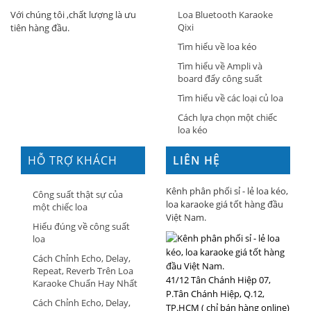
Loa Bluetooth Karaoke
Với chúng tôi ,chất lượng là ưu
Qixi
tiên hàng đầu.
Tìm hiểu về loa kéo
Tìm hiểu về Ampli và
board đẩy công suất
Tìm hiểu về các loại củ loa
Cách lựa chọn một chiếc
loa kéo
HỖ TRỢ KHÁCH
LIÊN HỆ
HÀNG
Kênh phân phối sỉ - lẻ loa kéo,
Công suất thật sự của
loa karaoke giá tốt hàng đầu
một chiếc loa
Việt Nam.
Hiểu đúng về công suất
loa
Cách Chỉnh Echo, Delay,
Repeat, Reverb Trên Loa
41/12 Tân Chánh Hiệp 07,
Karaoke Chuẩn Hay Nhất
P.Tân Chánh Hiệp, Q.12,
Cách Chỉnh Echo, Delay,
TP.HCM ( chỉ bán hàng online)