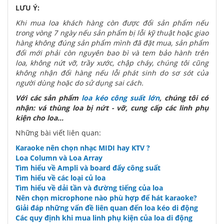
LƯU Ý:
Khi mua loa khách hàng còn được đổi sản phẩm nếu
trong vòng 7 ngày nếu sản phẩm bị lỗi kỹ thuật hoặc giao
hàng không đúng sản phẩm mình đã đặt mua, sản phẩm
đổi mới phải còn nguyên bao bì và tem bảo hành trên
loa, không nứt vỡ, trầy xước, chập cháy, chúng tôi cũng
không nhận đổi hàng nếu lỗi phát sinh do sơ sót của
người dùng hoặc do sử dụng sai cách.
Với các sản phẩm
loa kéo công suất lớn
, chúng tôi có
nhận: vá thùng loa bị nứt - vỡ, cung cấp các linh phụ
kiện cho loa...
Những bài viết liên quan:
Karaoke nên chọn nhạc MIDI hay KTV ?
Loa Column và Loa Array
Tìm hiểu về Ampli và board đẩy công suất
Tìm hiểu về các loại củ loa
Tìm hiểu về dải tần và đường tiếng của loa
Nên chọn microphone nào phù hợp để hát karaoke?
Giải đáp những vấn đề liên quan đến loa kéo di động
Các quy định khi mua linh phụ kiện của loa di động