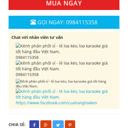
MUA NGAY
GỌI NGAY: 0984115358
Chat với nhân viên tư vấn
0984115358
0984115358
https://www.facebook.com/cuahangloakeo
CHIA SẺ: