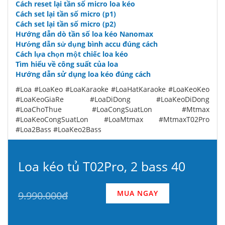
Cách reset lại tần số micro loa kéo
Cách set lại tần số micro (p1)
Cách set lại tần số micro (p2)
Hướng dẫn dò tần số loa kéo Nanomax
Hướng dẫn sử dụng bình accu đúng cách
Cách lựa chọn một chiếc loa kéo
Tìm hiểu về công suất của loa
Hướng dẫn sử dụng loa kéo đúng cách
#Loa #LoaKeo #LoaKaraoke #LoaHatKaraoke #LoaKeoKeo
#LoaKeoGiaRe #LoaDiDong #LoaKeoDiDong
#LoaChoThue #LoaCongSuatLon #Mtmax
#LoaKeoCongSuatLon #LoaMtmax #MtmaxT02Pro
#Loa2Bass #LoaKeo2Bass
Loa kéo tủ T02Pro, 2 bass 40
MUA NGAY
9.990.000đ