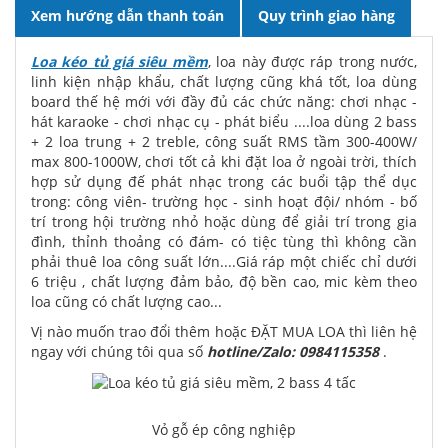
Xem hướng dẫn thanh toán
Quy trình giao hàng
Loa kéo tủ giá siêu mềm
, loa này được ráp trong nước,
linh kiện nhập khẩu, chất lượng cũng khá tốt, loa dùng
board thế hệ mới với đầy đủ các chức năng: chơi nhạc -
hát karaoke - chơi nhạc cụ - phát biểu ....loa dùng 2 bass
+ 2 loa trung + 2 treble, công suất RMS tầm 300-400W/
max 800-1000W, chơi tốt cả khi đặt loa ở ngoài trời, thích
hợp sử dụng đế phát nhạc trong các buổi tập thể dục
trong: công viên- trường học - sinh hoạt đội/ nhóm - bố
trí trong hội trường nhỏ hoặc dùng để giải trí trong gia
đình, thỉnh thoảng có đám- có tiệc tùng thì không cần
phải thuê loa công suất lớn....Giá ráp một chiếc chỉ dưới
6 triệu , chất lượng đảm bảo, độ bền cao, mic kèm theo
loa cũng có chất lượng cao...
Vị nào muốn trao đổi thêm hoặc ĐẶT MUA LOA thì liên hệ
ngay với chúng tôi qua số
hotline/Zalo: 0984115358
.
Vỏ gỗ ép công nghiệp