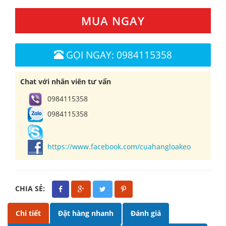
MUA NGAY
GỌI NGAY: 0984115358
Chat với nhân viên tư vấn
0984115358
0984115358
https://www.facebook.com/cuahangloakeo
CHIA SẺ:
Chi tiết
Đặt hàng nhanh
Đánh giá