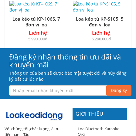
Loa kéo tủ KP-106S, 7
Loa kéo tủ KP-S105, 5
đơn vị loa
đơn vị loa
Liên hệ
Liên hệ
5.990.000₫
6.290.000₫
Đăng ký nhận thông tin ưu đãi và
khuyến mãi
Thông tin của bạn sẽ được bảo mật tuyệt đối và hủy đăng
ký bất cứ lúc nào
Đăng ký
GIỚI THIỆU
Loa Bluetooth Karaoke
Với chúng tôi ,chất lượng là ưu
Qixi
tiên hàng đầu.