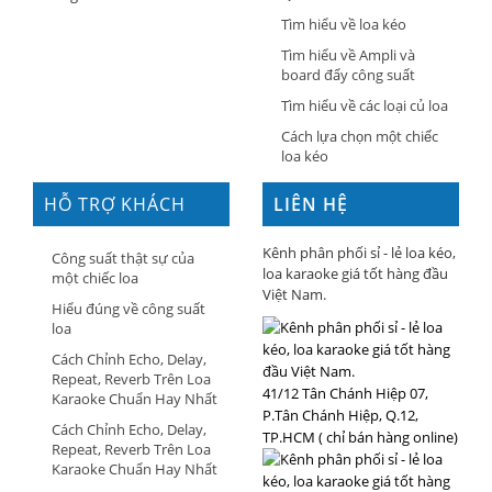
Tìm hiểu về loa kéo
Tìm hiểu về Ampli và
board đẩy công suất
Tìm hiểu về các loại củ loa
Cách lựa chọn một chiếc
loa kéo
HỖ TRỢ KHÁCH
LIÊN HỆ
HÀNG
Kênh phân phối sỉ - lẻ loa kéo,
Công suất thật sự của
loa karaoke giá tốt hàng đầu
một chiếc loa
Việt Nam.
Hiểu đúng về công suất
loa
Cách Chỉnh Echo, Delay,
Repeat, Reverb Trên Loa
41/12 Tân Chánh Hiệp 07,
Karaoke Chuẩn Hay Nhất
P.Tân Chánh Hiệp, Q.12,
Cách Chỉnh Echo, Delay,
TP.HCM ( chỉ bán hàng online)
Repeat, Reverb Trên Loa
Karaoke Chuẩn Hay Nhất