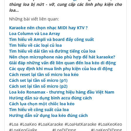
thùng loa bị nứt - vỡ, cung cấp các linh phụ kiện cho
loa...
Những bài viết liên quan:
Karaoke nên chọn nhạc MIDI hay KTV ?
Loa Column và Loa Array
Tìm hiểu về Ampli và board đẩy công suất
Tìm hiểu về các loại củ loa
Tìm hiểu về dải tần và đường tiếng của loa
Nên chọn microphone nào phù hợp để hát karaoke?
Giải đáp những vấn đề liên quan đến loa kéo di động
Các quy định khi mua linh phụ kiện của loa di động
Cách reset lại tần số micro loa kéo
Cách set lại tần số micro (p1)
Cách set lại tần số micro (p2)
Loa kéo Ronamax - thương hiệu hàng đầu Việt Nam
Hướng dẫn sử dụng bình accu đúng cách
Cách lựa chọn một chiếc loa kéo
Tìm hiểu về công suất của loa
Hướng dẫn sử dụng loa kéo đúng cách
#Loa #LoaKeo #LoaKaraoke #LoaHatKaraoke #LoaKeoKeo
#LoaKeoGiaRe #LoaDiDong #LoaKeoDiDong