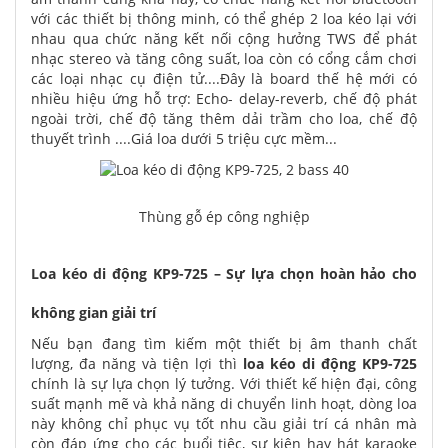
với các thiết bị thông minh, có thể ghép 2 loa kéo lại với
nhau qua chức năng kết nối cộng hưởng TWS để phát
nhạc stereo và tăng công suất, loa còn có cổng cắm chơi
các loại nhạc cụ điện tử....Đây là board thế hệ mới có
nhiều hiệu ứng hỗ trợ: Echo- delay-reverb, chế độ phát
ngoài trời, chế độ tăng thêm dải trầm cho loa, chế độ
thuyết trình ....Giá loa dưới 5 triệu cực mềm...
Thùng gỗ ép công nghiệp
Loa kéo di động KP9-725 – Sự lựa chọn hoàn hảo cho
không gian giải trí
Nếu bạn đang tìm kiếm một thiết bị âm thanh chất
lượng, đa năng và tiện lợi thì
loa kéo di động KP9-725
chính là sự lựa chọn lý tưởng. Với thiết kế hiện đại, công
suất mạnh mẽ và khả năng di chuyển linh hoạt, dòng loa
này không chỉ phục vụ tốt nhu cầu giải trí cá nhân mà
còn đáp ứng cho các buổi tiệc, sự kiện hay hát karaoke