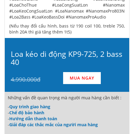
#LoaChoThue #LoaCongSuatLon #Nanomax
#LoaKeoCongSuatLon #LoaNanomax #NanomaxPro803N
#Loa2Bass #LoaKeoBassDoi #NanomaxProAudio
(Nếu thay đổi cấu hình, bass từ
190 coil 100, treble 750,
bình 20A thì giá tăng thêm 1t5)
Loa kéo di động KP9-725, 2 bass
40
MUA NGAY
4.990.000đ
Những vấn đề quan trọng mà người mua hàng cần biết :
-
Quy trình giao hàng
-
Chế độ bảo hành
-
Hướng dẫn thanh toán
-
Giải đáp các thắc mắc của người mua hàng