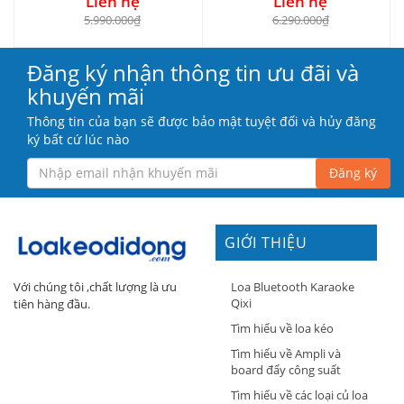
Liên hệ
Liên hệ
5.990.000₫
6.290.000₫
Đăng ký nhận thông tin ưu đãi và
khuyến mãi
Thông tin của bạn sẽ được bảo mật tuyệt đối và hủy đăng
ký bất cứ lúc nào
Đăng ký
GIỚI THIỆU
Loa Bluetooth Karaoke
Với chúng tôi ,chất lượng là ưu
Qixi
tiên hàng đầu.
Tìm hiểu về loa kéo
Tìm hiểu về Ampli và
board đẩy công suất
Tìm hiểu về các loại củ loa