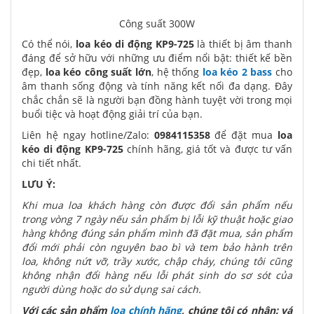
Công suất 300W
Có thể nói,
loa kéo di động KP9-725
là thiết bị âm thanh
đáng để sở hữu với những ưu điểm nổi bật: thiết kế bền
đẹp,
loa kéo công suất lớn
, hệ thống
loa kéo 2 bass
cho
âm thanh sống động và tính năng kết nối đa dạng. Đây
chắc chắn sẽ là người bạn đồng hành tuyệt vời trong mọi
buổi tiệc và hoạt động giải trí của bạn.
Liên hệ ngay hotline/Zalo:
0984115358
để đặt mua
loa
kéo di động KP9-725
chính hãng, giá tốt và được tư vấn
chi tiết nhất.
LƯU Ý:
Khi mua loa khách hàng còn được đổi sản phẩm nếu
trong vòng 7 ngày nếu sản phẩm bị lỗi kỹ thuật hoặc giao
hàng không đúng sản phẩm mình đã đặt mua, sản phẩm
đổi mới phải còn nguyên bao bì và tem bảo hành trên
loa, không nứt vỡ, trầy xước, chập cháy, chúng tôi cũng
không nhận đổi hàng nếu lỗi phát sinh do sơ sót của
người dùng hoặc do sử dụng sai cách.
Với các sản phẩm
loa chính hãng
, chúng tôi có nhận: vá