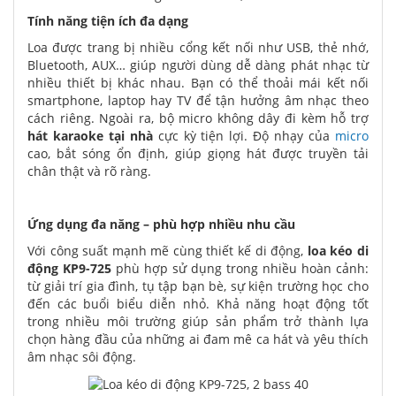
Tính năng tiện ích đa dạng
Loa được trang bị nhiều cổng kết nối như USB, thẻ nhớ,
Bluetooth, AUX… giúp người dùng dễ dàng phát nhạc từ
nhiều thiết bị khác nhau. Bạn có thể thoải mái kết nối
smartphone, laptop hay TV để tận hưởng âm nhạc theo
cách riêng. Ngoài ra, bộ micro không dây đi kèm hỗ trợ
hát karaoke tại nhà
cực kỳ tiện lợi. Độ nhạy của
micro
cao, bắt sóng ổn định, giúp giọng hát được truyền tải
chân thật và rõ ràng.
Ứng dụng đa năng – phù hợp nhiều nhu cầu
Với công suất mạnh mẽ cùng thiết kế di động,
loa kéo di
động KP9-725
phù hợp sử dụng trong nhiều hoàn cảnh:
từ giải trí gia đình, tụ tập bạn bè, sự kiện trường học cho
đến các buổi biểu diễn nhỏ. Khả năng hoạt động tốt
trong nhiều môi trường giúp sản phẩm trở thành lựa
chọn hàng đầu của những ai đam mê ca hát và yêu thích
âm nhạc sôi động.