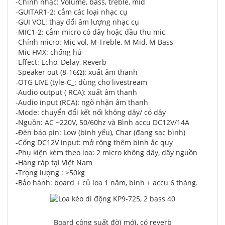
-Chỉnh nhạc: Volume, bass, treble, mid
-GUITAR1-2: cắm các loại nhạc cụ
-GUI VOL: thay đổi âm lượng nhạc cụ
-MIC1-2: cắm micro có dây hoặc đầu thu mic
-Chỉnh micro: Mic vol, M Treble, M Mid, M Bass
-Mic FMX: chống hú
-Effect: Echo, Delay, Reverb
-Speaker out (8-16Ω): xuất âm thanh
-OTG LIVE (tyle-C_: dùng cho livestream
-Audio output ( RCA): xuất âm thanh
-Audio input (RCA): ngõ nhận âm thanh
-Mode: chuyển đổi kết nối không dây/ có dây
-Nguồn: AC ~220V, 50/60hz và Bình accu DC12V/14A
-Đèn báo pin: Low (bình yếu), Char (đang sạc bình)
-Cổng DC12V input: mở rộng thêm bình ắc quy
-Phụ kiện kèm theo loa: 2 micro không dây, dây nguồn
-Hàng ráp tại Việt Nam
-Trọng lượng : >50kg
-Bảo hành: board + củ loa 1 năm, bình + accu 6 tháng.
Board công suất đời mới, có reverb