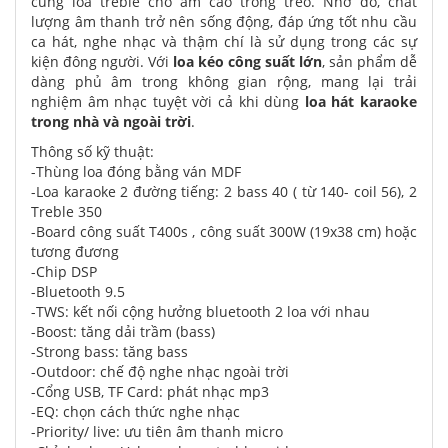
cùng loa treble cho âm cao trong trẻo. Nhờ đó, chất
lượng âm thanh trở nên sống động, đáp ứng tốt nhu cầu
ca hát, nghe nhạc và thậm chí là sử dụng trong các sự
kiện đông người. Với
loa kéo công suất lớn
, sản phẩm dễ
dàng phủ âm trong không gian rộng, mang lại trải
nghiệm âm nhạc tuyệt vời cả khi dùng
loa hát karaoke
trong nhà và ngoài trời
.
Thông số kỹ thuật:
-Thùng loa đóng bằng ván MDF
-Loa karaoke 2 đường tiếng: 2 bass 40 ( từ 140- coil 56), 2
Treble 350
-Board công suất T400s , công suất 300W (19x38 cm) hoặc
tương đương
-Chip DSP
-Bluetooth 9.5
-TWS: kết nối cộng hưởng bluetooth 2 loa với nhau
-Boost: tăng dải trầm (bass)
-Strong bass: tăng bass
-Outdoor: chế độ nghe nhạc ngoài trời
-Cổng USB, TF Card: phát nhạc mp3
-EQ: chọn cách thức nghe nhạc
-Priority/ live: ưu tiên âm thanh micro