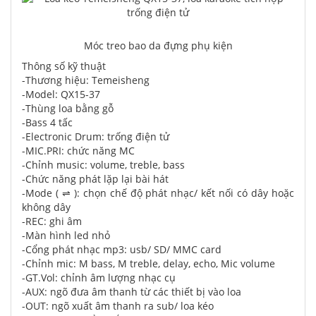
Móc treo bao da đựng phụ kiện
Thông số kỹ thuật
-Thương hiệu: Temeisheng
-Model: QX15-37
-Thùng loa bằng gỗ
-Bass 4 tấc
-Electronic Drum: trống điện tử
-MIC.PRI: chức năng MC
-Chỉnh music: volume, treble, bass
-Chức năng phát lặp lại bài hát
-Mode ( ⇌ ): chọn chế độ phát nhạc/ kết nối có dây hoặc
không dây
-REC: ghi âm
-Màn hình led nhỏ
-Cổng phát nhạc mp3: usb/ SD/ MMC card
-Chỉnh mic: M bass, M treble, delay, echo, Mic volume
-GT.Vol: chỉnh âm lượng nhạc cụ
-AUX: ngõ đưa âm thanh từ các thiết bị vào loa
-OUT: ngõ xuất âm thanh ra sub/ loa kéo