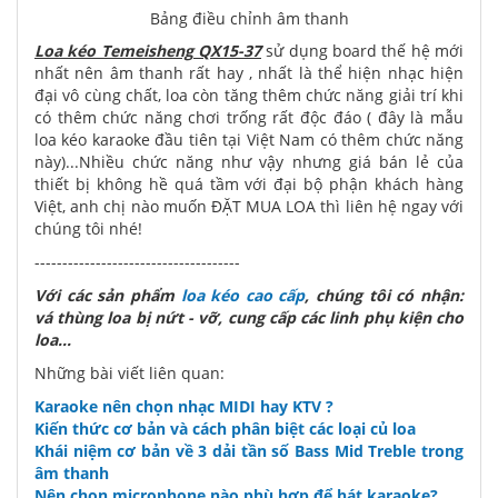
Bảng điều chỉnh âm thanh
Loa kéo Temeisheng QX15-37
sử dụng board thế hệ mới
nhất nên âm thanh rất hay , nhất là thể hiện nhạc hiện
đại vô cùng chất, loa còn tăng thêm chức năng giải trí khi
có thêm chức năng chơi trống rất độc đáo ( đây là mẫu
loa kéo karaoke đầu tiên tại Việt Nam có thêm chức năng
này)...Nhiều chức năng như vậy nhưng giá bán lẻ của
thiết bị không hề quá tầm với đại bộ phận khách hàng
Việt, anh chị nào muốn ĐẶT MUA LOA thì liên hệ ngay với
chúng tôi nhé!
-------------------------------------
Với các sản phẩm
loa kéo cao cấp
, chúng tôi có nhận:
vá thùng loa bị nứt - vỡ, cung cấp các linh phụ kiện cho
loa...
Những bài viết liên quan:
Karaoke nên chọn nhạc MIDI hay KTV ?
Kiến thức cơ bản và cách phân biệt các loại củ loa
Khái niệm cơ bản về 3 dải tần số Bass Mid Treble trong
âm thanh
Nên chọn microphone nào phù hợp để hát karaoke?