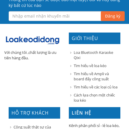
ký bất cứ lúc nào
Đăng ký
GIỚI THIỆU
Loa Bluetooth Karaoke
Với chúng tôi ,chất lượng là ưu
Qixi
tiên hàng đầu.
Tìm hiểu về loa kéo
Tìm hiểu về Ampli và
board đẩy công suất
Tìm hiểu về các loại củ loa
Cách lựa chọn một chiếc
loa kéo
HỖ TRỢ KHÁCH
LIÊN HỆ
HÀNG
Kênh phân phối sỉ - lẻ loa kéo,
Công suất thật sự của