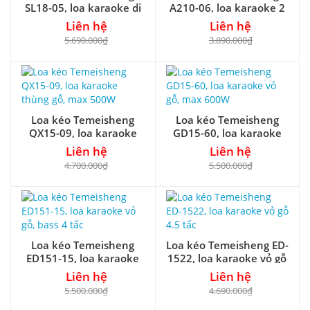
SL18-05, loa karaoke di
A210-06, loa karaoke 2
động, bass 5 tấc
bass, có đèn led
Liên hệ
Liên hệ
5.690.000₫
3.890.000₫
Loa kéo Temeisheng
Loa kéo Temeisheng
QX15-09, loa karaoke
GD15-60, loa karaoke
thùng gỗ, max 500W
vỏ gỗ, max 600W
Liên hệ
Liên hệ
4.700.000₫
5.500.000₫
Loa kéo Temeisheng
Loa kéo Temeisheng ED-
ED151-15, loa karaoke
1522, loa karaoke vỏ gỗ
vỏ gỗ, bass 4 tấc
4.5 tấc
Liên hệ
Liên hệ
5.500.000₫
4.690.000₫