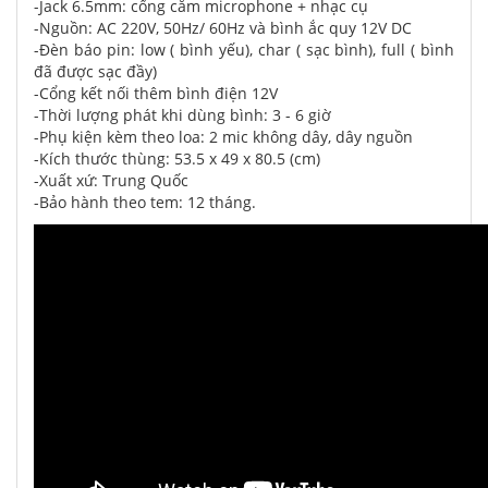
-Jack 6.5mm: cổng cắm microphone + nhạc cụ
-Nguồn: AC 220V, 50Hz/ 60Hz và bình ắc quy 12V DC
-Đèn báo pin: low ( bình yếu), char ( sạc bình), full ( bình
đã được sạc đầy)
-Cổng kết nối thêm bình điện 12V
-Thời lượng phát khi dùng bình: 3 - 6 giờ
-Phụ kiện kèm theo loa: 2 mic không dây, dây nguồn
-Kích thước thùng: 53.5 x 49 x 80.5 (cm)
-Xuất xứ: Trung Quốc
-Bảo hành theo tem: 12 tháng.