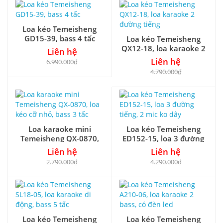
Loa kéo Temeisheng
GD15-39, bass 4 tấc
Loa kéo Temeisheng
QX12-18, loa karaoke 2
Liên hệ
đường tiếng
Liên hệ
6.990.000₫
4.790.000₫
Loa karaoke mini
Loa kéo Temeisheng
Temeisheng QX-0870,
ED152-15, loa 3 đường
loa kéo cỡ nhỏ, bass 3
tiếng, 2 mic ko dây
Liên hệ
Liên hệ
tấc
2.790.000₫
4.290.000₫
Loa kéo Temeisheng
Loa kéo Temeisheng