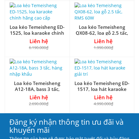
Loa kéo Temeisheng ED-
Loa kéo Temeisheng
1525, loa karaoke chính
QX08-62, loa gỗ 2.5 tấc,
hãng cao cấp
RMS 60W
Liên hệ
Liên hệ
6.190.000₫
1.990.000₫
Loa kéo Temeisheng
Loa kéo Temeisheng ED-
A12-18A, bass 3 tấc,
1517, loa hát karaoke
hàng nhập khẩu
giải trí
Liên hệ
Liên hệ
2.690.000₫
4.990.000₫
Đăng ký nhận thông tin ưu đãi và
khuyến mãi
Thông tin của bạn sẽ được bảo mật tuyệt đối và hủy đăng