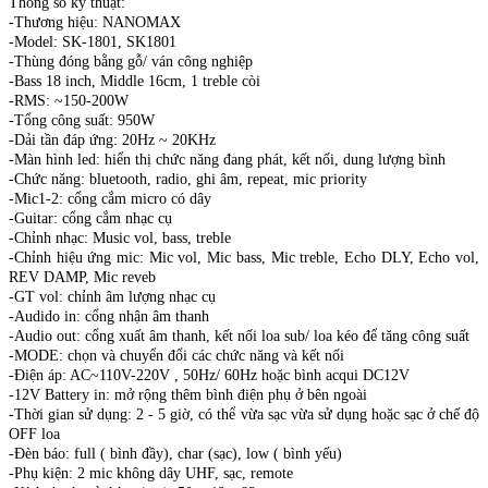
Thông số kỹ thuật:
-Thương hiệu: NANOMAX
-Model: SK-1801, SK1801
-Thùng đóng bằng gỗ/ ván công nghiệp
-Bass 18 inch, Middle 16cm, 1 treble còi
-RMS: ~150-200W
-Tổng công suất: 950W
-Dải tần đáp ứng: 20Hz ~ 20KHz
-Màn hình led: hiển thị chức năng đang phát, kết nối, dung lượng bình
-Chức năng: bluetooth, radio, ghi âm, repeat, mic priority
-Mic1-2: cổng cắm micro có dây
-Guitar: cổng cắm nhạc cụ
-Chỉnh nhạc: Music vol, bass, treble
-Chỉnh hiệu ứng mic: Mic vol, Mic bass, Mic treble, Echo DLY, Echo vol,
REV DAMP, Mic reveb
-GT vol: chỉnh âm lượng nhạc cụ
-Audido in: cổng nhận âm thanh
-Audio out: cổng xuất âm thanh, kết nối loa sub/ loa kéo để tăng công suất
-MODE: chọn và chuyển đổi các chức năng và kết nối
-Điện áp: AC~110V-220V , 50Hz/ 60Hz hoặc bình acqui DC12V
-12V Battery in: mở rộng thêm bình điện phụ ở bên ngoài
-Thời gian sử dụng: 2 - 5 giờ, có thể vừa sạc vừa sử dụng hoặc sạc ở chế độ
OFF loa
-Đèn báo: full ( bình đầy), char (sạc), low ( bình yếu)
-Phụ kiện: 2 mic không dây UHF, sạc, remote