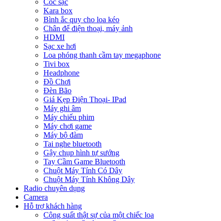
Cóc sạc
Kara box
Bình ắc quy cho loa kéo
Chân để điện thoại, máy ảnh
HDMI
Sạc xe hơi
Loa phóng thanh cầm tay megaphone
Tivi box
Headphone
Đồ Chơi
Đèn Bão
Giá Kẹp Điện Thoại- IPad
Máy ghi âm
Máy chiếu phim
Máy chơi game
Máy bộ đàm
Tai nghe bluetooth
Gậy chụp hình tự sướng
Tay Cầm Game Bluetooth
Chuột Máy Tính Có Dây
Chuột Máy Tính Không Dây
Radio chuyên dụng
Camera
Hỗ trợ khách hàng
Công suất thật sự của một chiếc loa