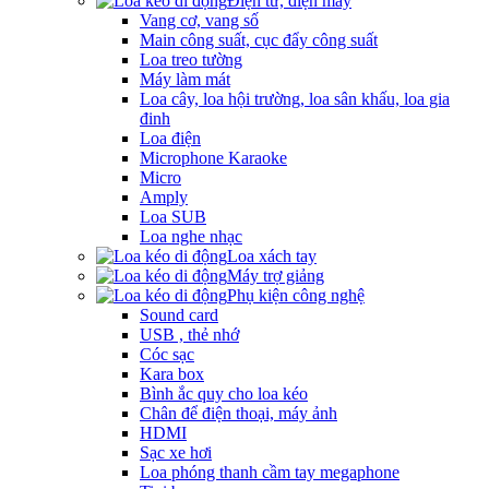
Điện tử, điện máy
Vang cơ, vang số
Main công suất, cục đẩy công suất
Loa treo tường
Máy làm mát
Loa cây, loa hội trường, loa sân khấu, loa gia
đinh
Loa điện
Microphone Karaoke
Micro
Amply
Loa SUB
Loa nghe nhạc
Loa xách tay
Máy trợ giảng
Phụ kiện công nghệ
Sound card
USB , thẻ nhớ
Cóc sạc
Kara box
Bình ắc quy cho loa kéo
Chân để điện thoại, máy ảnh
HDMI
Sạc xe hơi
Loa phóng thanh cầm tay megaphone