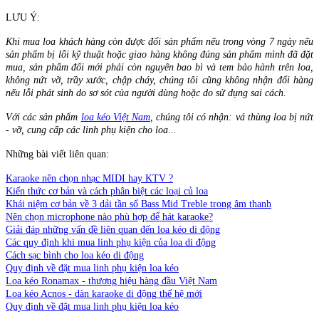
LƯU Ý:
Khi mua loa khách hàng còn được đổi sản phẩm nếu trong vòng 7 ngày nếu
sản phẩm bị lỗi kỹ thuật hoặc giao hàng không đúng sản phẩm mình đã đặt
mua, sản phẩm đổi mới phải còn nguyên bao bì và tem bảo hành trên loa,
không nứt vỡ, trầy xước, chập cháy, chúng tôi cũng không nhận đổi hàng
nếu lỗi phát sinh do sơ sót của người dùng hoặc do sử dụng sai cách.
Với các sản phẩm
loa kéo Việt Nam
, chúng tôi có nhận: vá thùng loa bị nứt
- vỡ, cung cấp các linh phụ kiện cho loa...
Những bài viết liên quan:
Karaoke nên chọn nhạc MIDI hay KTV ?
Kiến thức cơ bản và cách phân biệt các loại củ loa
Khái niệm cơ bản về 3 dải tần số Bass Mid Treble trong âm thanh
Nên chọn microphone nào phù hợp để hát karaoke?
Giải đáp những vấn đề liên quan đến loa kéo di động
Các quy định khi mua linh phụ kiện của loa di động
Cách sạc bình cho loa kéo di động
Quy định về đặt mua linh phụ kiện loa kéo
Loa kéo Ronamax - thương hiệu hàng đầu Việt Nam
Loa kéo Acnos - dàn karaoke di động thế hệ mới
Quy định về đặt mua linh phụ kiện loa kéo