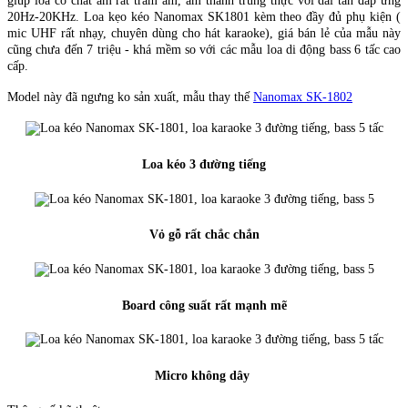
giúp loa có chất âm rất trầm ấm, âm thanh trung thực với dải tần đáp ứng
20Hz-20KHz. Loa kẹo kéo Nanomax SK1801 kèm theo đầy đủ phụ kiện (
mic UHF rất nhạy, chuyên dùng cho hát karaoke), giá bán lẻ của mẫu này
cũng chưa đến 7 triệu - khá mềm so với các mẫu loa di động bass 6 tấc cao
cấp.
Model này đã ngưng ko sản xuất, mẫu thay thế
Nanomax SK-1802
Loa kéo 3 đường tiếng
Vỏ gỗ rất chắc chắn
Board công suất rất mạnh mẽ
Micro không dây