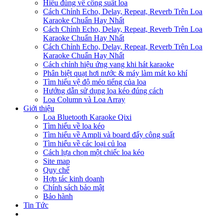
Hiểu đúng về công suất loa
Cách Chỉnh Echo, Delay, Repeat, Reverb Trên Loa
Karaoke Chuẩn Hay Nhất
Cách Chỉnh Echo, Delay, Repeat, Reverb Trên Loa
Karaoke Chuẩn Hay Nhất
Cách Chỉnh Echo, Delay, Repeat, Reverb Trên Loa
Karaoke Chuẩn Hay Nhất
Cách chỉnh hiệu ứng vang khi hát karaoke
Phân biệt quạt hơi nước & máy làm mát ko khí
Tìm hiểu vệ độ méo tiếng của loa
Hướng dẫn sử dụng loa kéo đúng cách
Loa Column và Loa Array
Giới thiệu
Loa Bluetooth Karaoke Qixi
Tìm hiểu về loa kéo
Tìm hiểu về Ampli và board đẩy công suất
Tìm hiểu về các loại củ loa
Cách lựa chọn một chiếc loa kéo
Site map
Quy chế
Hợp tác kinh doanh
Chính sách bảo mật
Bảo hành
Tin Tức