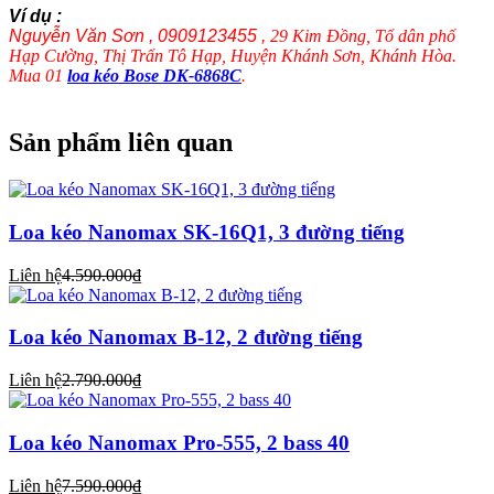
Ví dụ :
Nguyễn Văn Sơn , 0909123455 ,
29 Kim Đồng, Tổ dân phố
Hạp Cường, Thị Trấn Tô Hạp, Huyện Khánh Sơn, Khánh Hòa.
Mua 01
loa kéo Bose DK-6868C
.
Sản phẩm liên quan
Loa kéo Nanomax SK-16Q1, 3 đường tiếng
Liên hệ
4.590.000₫
Loa kéo Nanomax B-12, 2 đường tiếng
Liên hệ
2.790.000₫
Loa kéo Nanomax Pro-555, 2 bass 40
Liên hệ
7.590.000₫