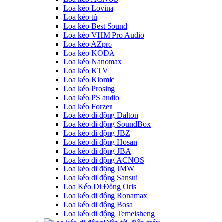
Loa kéo Lovina
Loa kéo tủ
Loa kéo Best Sound
Loa kéo VHM Pro Audio
Loa kéo AZpro
Loa kéo KODA
Loa kéo Nanomax
Loa kéo KTV
Loa kéo Kiomic
Loa kéo Prosing
Loa kéo PS audio
Loa kéo Forzen
Loa kéo di động Dalton
Loa kéo di động SoundBox
Loa kéo di động JBZ
Loa kéo di động Hosan
Loa kéo di động JBA
Loa kéo di động ACNOS
Loa kéo di động JMW
Loa kéo di động Sansui
Loa Kéo Di Động Oris
Loa kéo di động Ronamax
Loa kéo di động Bosa
Loa kéo di động Temeisheng