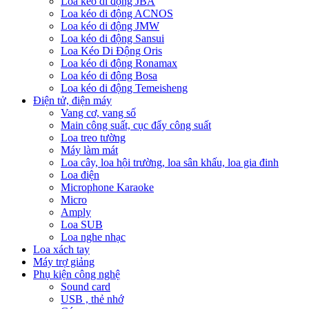
Loa kéo di động JBA
Loa kéo di động ACNOS
Loa kéo di động JMW
Loa kéo di động Sansui
Loa Kéo Di Động Oris
Loa kéo di động Ronamax
Loa kéo di động Bosa
Loa kéo di động Temeisheng
Điện tử, điện máy
Vang cơ, vang số
Main công suất, cục đẩy công suất
Loa treo tường
Máy làm mát
Loa cây, loa hội trường, loa sân khấu, loa gia đinh
Loa điện
Microphone Karaoke
Micro
Amply
Loa SUB
Loa nghe nhạc
Loa xách tay
Máy trợ giảng
Phụ kiện công nghệ
Sound card
USB , thẻ nhớ