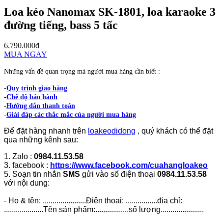
Loa kéo Nanomax SK-1801, loa karaoke 3
đường tiếng, bass 5 tấc
6.790.000đ
MUA NGAY
Những vấn đề quan trọng mà người mua hàng cần biết :
-
Quy trình giao hàng
-
Chế độ bảo hành
-
Hướng dẫn thanh toán
-
Giải đáp các thắc mắc của người mua hàng
Để đặt hàng nhanh trên
loakeodidong
, quý khách có thể đặt
qua những kênh sau:
1. Zalo :
0984.11.53.58
3. facebook :
https://www.facebook.com/cuahangloakeo
5. Soạn tin nhắn
SMS
gửi vào số điện thoại
0984.11.53.58
với nội dung:
- Họ & tên: ......................Điện thoại: ................địa chỉ:
....................Tên sản phẩm:.................số lượng......................