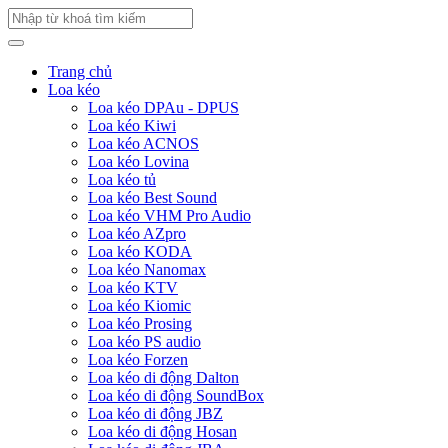
Trang chủ
Loa kéo
Loa kéo DPAu - DPUS
Loa kéo Kiwi
Loa kéo ACNOS
Loa kéo Lovina
Loa kéo tủ
Loa kéo Best Sound
Loa kéo VHM Pro Audio
Loa kéo AZpro
Loa kéo KODA
Loa kéo Nanomax
Loa kéo KTV
Loa kéo Kiomic
Loa kéo Prosing
Loa kéo PS audio
Loa kéo Forzen
Loa kéo di động Dalton
Loa kéo di động SoundBox
Loa kéo di động JBZ
Loa kéo di động Hosan