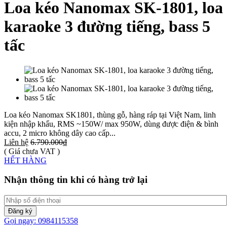
Loa kéo Nanomax SK-1801, loa
karaoke 3 đường tiếng, bass 5
tấc
Loa kéo Nanomax SK1801, thùng gỗ, hàng ráp tại Việt Nam, linh
kiện nhập khẩu, RMS ~150W/ max 950W, dùng được điện & bình
accu, 2 micro không dây cao cấp...
Liên hệ
6.790.000₫
( Giá chưa VAT )
HẾT HÀNG
Nhận thông tin khi có hàng trở lại
Đăng ký
Gọi ngay: 0984115358