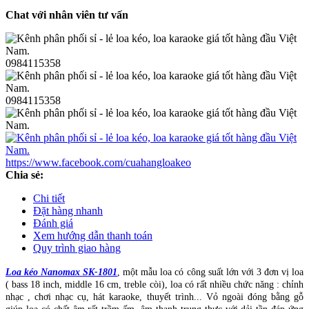
Chat với nhân viên tư vấn
0984115358
0984115358
https://www.facebook.com/cuahangloakeo
Chia sẻ:
Chi tiết
Đặt hàng nhanh
Đánh giá
Xem hướng dẫn thanh toán
Quy trình giao hàng
Loa kéo Nanomax SK-1801
, một mẫu loa có công suất lớn với 3 đơn vị loa
( bass 18 inch, middle 16 cm, treble còi), loa có rất nhiều chức năng : chỉnh
nhạc , chơi nhạc cụ, hát karaoke, thuyết trình... Vỏ ngoài đóng bằng gỗ