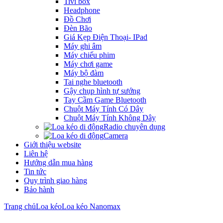
Tivi box
Headphone
Đồ Chơi
Đèn Bão
Giá Kẹp Điện Thoại- IPad
Máy ghi âm
Máy chiếu phim
Máy chơi game
Máy bộ đàm
Tai nghe bluetooth
Gậy chụp hình tự sướng
Tay Cầm Game Bluetooth
Chuột Máy Tính Có Dây
Chuột Máy Tính Không Dây
Radio chuyên dụng
Camera
Giới thiệu website
Liên hệ
Hướng dẫn mua hàng
Tin tức
Quy trình giao hàng
Bảo hành
Trang chủ
Loa kéo
Loa kéo Nanomax