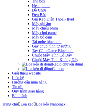
Tivi box
Headphone
Đồ Chơi
Đèn Bão
Giá Kẹp Điện Thoại- IPad
Máy ghi âm
Máy chiếu phim
Máy chơi game
Máy bộ đàm
Tai nghe bluetooth
Gậy chụp hình tự sướng
Tay Cầm Game Bluetooth
Chuột Máy Tính Có Dây
Chuột Máy Tính Không Dây
Radio chuyên dụng
Camera
Giới thiệu website
Liên hệ
Hướng dẫn mua hàng
Tin tức
Quy trình giao hàng
Bảo hành
Trang chủ
Loa kéo
Loa kéo Nanomax