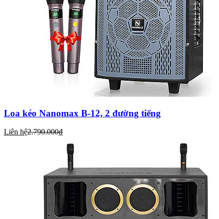
Loa kéo Nanomax B-12, 2 đường tiếng
Liên hệ
2.790.000₫