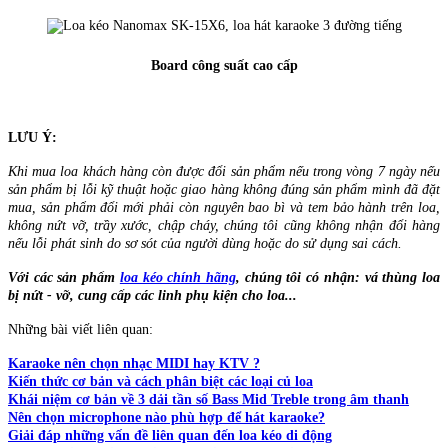
Board công suất cao cấp
LƯU Ý:
Khi mua loa khách hàng còn được đổi sản phẩm nếu trong vòng 7 ngày nếu
sản phẩm bị lỗi kỹ thuật hoặc giao hàng không đúng sản phẩm mình đã đặt
mua, sản phẩm đổi mới phải còn nguyên bao bì và tem bảo hành trên loa,
không nứt vỡ, trầy xước, chập cháy, chúng tôi cũng không nhận đổi hàng
nếu lỗi phát sinh do sơ sót của người dùng hoặc do sử dụng sai cách.
Với các sản phẩm
loa kéo chính hãng
, chúng tôi có nhận: vá thùng loa
bị nứt - vỡ, cung cấp các linh phụ kiện cho loa...
Những bài viết liên quan:
Karaoke nên chọn nhạc MIDI hay KTV ?
Kiến thức cơ bản và cách phân biệt các loại củ loa
Khái niệm cơ bản về 3 dải tần số Bass Mid Treble trong âm thanh
Nên chọn microphone nào phù hợp để hát karaoke?
Giải đáp những vấn đề liên quan đến loa kéo di động