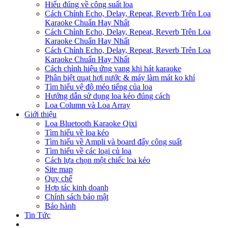
Hiểu đúng về công suất loa
Cách Chỉnh Echo, Delay, Repeat, Reverb Trên Loa
Karaoke Chuẩn Hay Nhất
Cách Chỉnh Echo, Delay, Repeat, Reverb Trên Loa
Karaoke Chuẩn Hay Nhất
Cách Chỉnh Echo, Delay, Repeat, Reverb Trên Loa
Karaoke Chuẩn Hay Nhất
Cách chỉnh hiệu ứng vang khi hát karaoke
Phân biệt quạt hơi nước & máy làm mát ko khí
Tìm hiểu vệ độ méo tiếng của loa
Hướng dẫn sử dụng loa kéo đúng cách
Loa Column và Loa Array
Giới thiệu
Loa Bluetooth Karaoke Qixi
Tìm hiểu về loa kéo
Tìm hiểu về Ampli và board đẩy công suất
Tìm hiểu về các loại củ loa
Cách lựa chọn một chiếc loa kéo
Site map
Quy chế
Hợp tác kinh doanh
Chính sách bảo mật
Bảo hành
Tin Tức