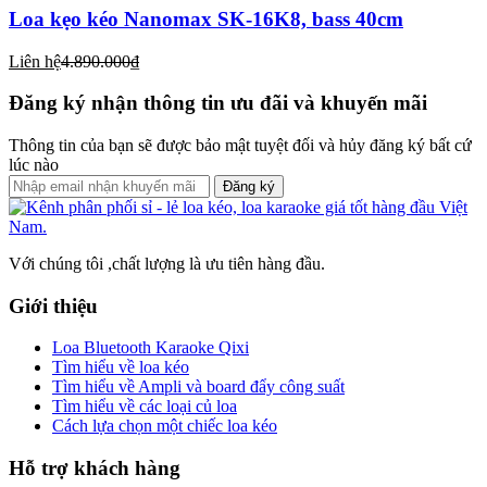
Loa kẹo kéo Nanomax SK-16K8, bass 40cm
Liên hệ
4.890.000₫
Đăng ký nhận thông tin ưu đãi và khuyến mãi
Thông tin của bạn sẽ được bảo mật tuyệt đối và hủy đăng ký bất cứ
lúc nào
Đăng ký
Với chúng tôi ,chất lượng là ưu tiên hàng đầu.
Giới thiệu
Loa Bluetooth Karaoke Qixi
Tìm hiểu về loa kéo
Tìm hiểu về Ampli và board đẩy công suất
Tìm hiểu về các loại củ loa
Cách lựa chọn một chiếc loa kéo
Hỗ trợ khách hàng