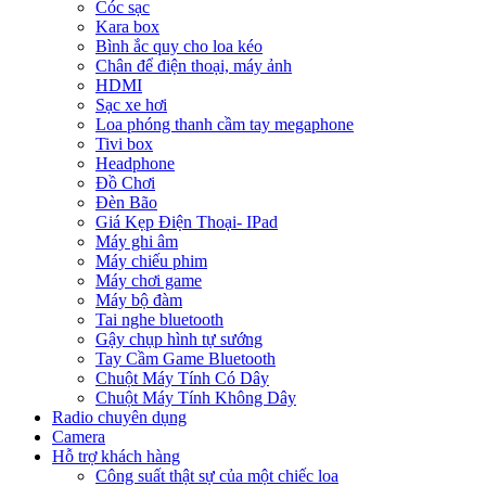
Cóc sạc
Kara box
Bình ắc quy cho loa kéo
Chân để điện thoại, máy ảnh
HDMI
Sạc xe hơi
Loa phóng thanh cầm tay megaphone
Tivi box
Headphone
Đồ Chơi
Đèn Bão
Giá Kẹp Điện Thoại- IPad
Máy ghi âm
Máy chiếu phim
Máy chơi game
Máy bộ đàm
Tai nghe bluetooth
Gậy chụp hình tự sướng
Tay Cầm Game Bluetooth
Chuột Máy Tính Có Dây
Chuột Máy Tính Không Dây
Radio chuyên dụng
Camera
Hỗ trợ khách hàng
Công suất thật sự của một chiếc loa