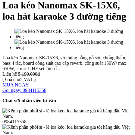
Loa kéo Nanomax SK-15X6,
loa hát karaoke 3 đường tiếng
Loa kéo Nanomax SK-15X6, vỏ thùng bằng gỗ sơn chống thấm,
bass 4 tấc, board công suất cao cấp reverb, công suất 150W/ max
650W, 2 mic UHF set tần số...
Liên hệ
5.190.000₫
( Giá chưa VAT )
MUA NGAY
Gọi ngay: 0984115358
Chat với nhân viên tư vấn
0984115358