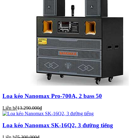
Loa kéo Nanomax Pro-700A, 2 bass 50
Liên hệ
13.290.000₫
Loa kéo Nanomax SK-16Q2, 3 đường tiếng
Liên hệ
5.300.000₫