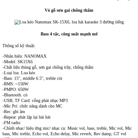
Vỏ gỗ sơn gai chống thấm
Bass 4 tấc, công suất mạnh mẽ
Thông số kỹ thuật:
-Nhãn hiệu: NANOMAX
-Model: SK15X6
-Chất liệu thùng gỗ, sơn gai chống trầy, chống thấm
-Loại loa: Loa kéo
-Bass: 15", middle 6.5", treble còi
-RMS: ~150W
-PMPO: 650W
-Bluetooth: có
-USB, TF Card: cổng phát nhạc MP3
-Mic Pri: chức năng dành cho MC
-Rec: ghi âm
-Repeat: phát lặp lại bài hát
-FM radio
-Chỉnh nhạc/ hiệu ứng mic/ nhạc cụ: Music vol, bass, treble, Mic vol, Mic
bass, Mic treble, Echo vol, Echo delay, Mic reverb, Rev damp, GT vol