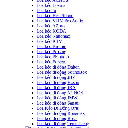
Loa kéo ACNOS
Loa kéo Lovina
Loa kéo tủ
Loa kéo Best Sound
Loa kéo VHM Pro Audio
Loa kéo AZpro
Loa kéo KODA
Loa kéo Nanomax
Loa kéo KTV
Loa kéo Kiomic
Loa kéo Prosing
Loa kéo PS audio
Loa kéo Forzen
Loa kéo di động Dalton
Loa kéo di động SoundBox
Loa kéo di động JBZ
Loa kéo di động Hosan
Loa kéo di động JBA
Loa kéo di động ACNOS
Loa kéo di động JMW
Loa kéo di động Sansui
Loa Kéo Di Động Oris
Loa kéo di động Ronamax
Loa kéo di động Bosa
Loa kéo di động Temeisheng