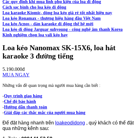
Các quy định khi mua linh phụ kiện của loa di động
Cách sạc bình cho loa kéo di động
Loa karaoke Kiomic, dòng loa kéo giá rẻ tốt nhất hiện nay
Loa kéo Ronamax - thương hiệu hàng đầu Việt Nam
Loa kéo Acnos - dàn karaoke di động thế hệ mới
Loa kéo di động Jarguar suhyoung - công nghệ âm thanh Korea
Kinh nghiệm chọn loa vali kéo hay
Loa kéo Nanomax SK-15X6, loa hát
karaoke 3 đường tiếng
5.190.000đ
MUA NGAY
Những vấn đề quan trọng mà người mua hàng cần biết :
-
Quy trình giao hàng
-
Chế độ bảo hành
-
Hướng dẫn thanh toán
-
Giải đáp các thắc mắc của người mua hàng
Để đặt hàng nhanh trên
loakeodidong
, quý khách có thể đặt
qua những kênh sau: