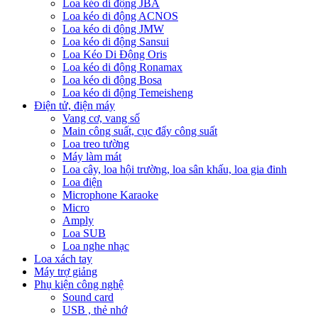
Loa kéo di động JBA
Loa kéo di động ACNOS
Loa kéo di động JMW
Loa kéo di động Sansui
Loa Kéo Di Động Oris
Loa kéo di động Ronamax
Loa kéo di động Bosa
Loa kéo di động Temeisheng
Điện tử, điện máy
Vang cơ, vang số
Main công suất, cục đẩy công suất
Loa treo tường
Máy làm mát
Loa cây, loa hội trường, loa sân khấu, loa gia đinh
Loa điện
Microphone Karaoke
Micro
Amply
Loa SUB
Loa nghe nhạc
Loa xách tay
Máy trợ giảng
Phụ kiện công nghệ
Sound card
USB , thẻ nhớ