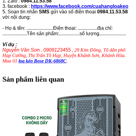
1. Zalo :
0984.11.53.58
3. facebook :
https://www.facebook.com/cuahangloakeo
5. Soạn tin nhắn
SMS
gửi vào số điện thoại
0984.11.53.58
với nội dung:
- Họ & tên: ......................Điện thoại: ................địa chỉ:
....................Tên sản phẩm:.................số lượng......................
Ví dụ :
Nguyễn Văn Sơn , 0909123455 ,
29 Kim Đồng, Tổ dân phố
Hạp Cường, Thị Trấn Tô Hạp, Huyện Khánh Sơn, Khánh Hòa.
Mua 01
loa kéo Bose DK-6868C
.
Sản phẩm liên quan