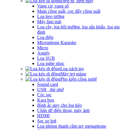
Điện tử, điện máy
Vang cơ, vang số
Main công suất, cục đẩy công suất
Loa treo tường
Máy làm mát
Loa cây, loa hội trường, loa sân khấu, loa gia
đinh
Loa điện
Microphone Karaoke
Micro
Amply
Loa SUB
Loa nghe nhạc
Loa xách tay
Máy trợ giảng
Phụ kiện công nghệ
Sound card
USB , thẻ nhớ
Cóc sạc
Kara box
Bình ắc quy cho loa kéo
Chân để điện thoại, máy ảnh
HDMI
Sạc xe hơi
Loa phóng thanh cầm tay megaphone