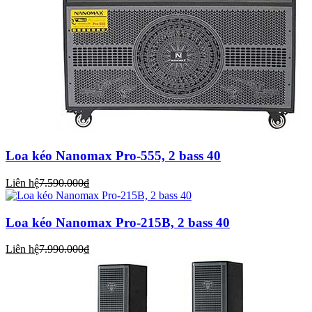
Loa kéo Nanomax Pro-555, 2 bass 40
Liên hệ
7.590.000₫
Loa kéo Nanomax Pro-215B, 2 bass 40
Liên hệ
7.990.000₫