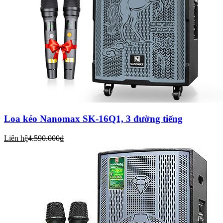
Loa kéo Nanomax SK-16Q1, 3 đường tiếng
Liên hệ
4.590.000₫