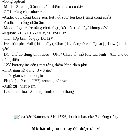
-Cổng optical
-Mic1 - 2: cổng 6.5mm, cắm thêm micro có dây
-GT1: cổng cắm nhạc cụ
-Audio out: cổng bông sen, kết nối sub/ loa kéo ( tăng công suất)
-Audio in: cổng nhận âm thanh
-Mode: chọn chức năng chơi nhạc, kết nối ( có dây/ không dây)
-Nguồn: AC ~110V-220V, 50Hz/60Hz
-Tích hợp bình ắc quy DC12V
-Đèn báo pin: Full ( bình đầy), Char ( loa đang ở chế độ sạc) , Low ( bình
yếu)
-DC: chế độ dùng bình accu - OFF/ Char: tắt mở loa, sạc bình - AC: chế độ
dùng điện
-12V battery in: cổng mở rộng thêm bình điện phụ
-Thời gian sử dụng: 3 - 8 giờ
-Thời gian sạc: 3 - 6 giờ
-Phụ kiện: 2 mic UHF, remote, cáp sac
-Xuất xứ: Việt Nam
-Bảo hành: loa 12 tháng, bình điện 6 tháng.
Mic hát nhẹ hơn, thay đổi được tần số