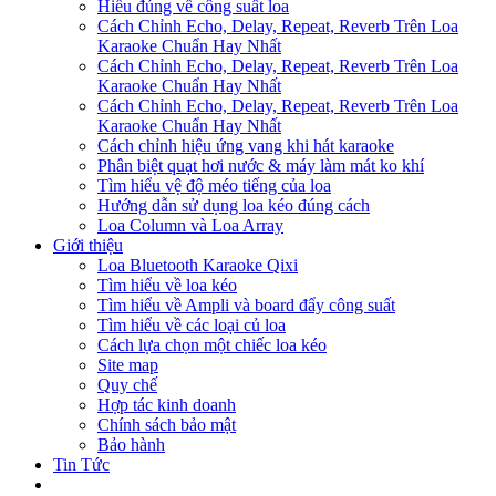
Hiểu đúng về công suất loa
Cách Chỉnh Echo, Delay, Repeat, Reverb Trên Loa
Karaoke Chuẩn Hay Nhất
Cách Chỉnh Echo, Delay, Repeat, Reverb Trên Loa
Karaoke Chuẩn Hay Nhất
Cách Chỉnh Echo, Delay, Repeat, Reverb Trên Loa
Karaoke Chuẩn Hay Nhất
Cách chỉnh hiệu ứng vang khi hát karaoke
Phân biệt quạt hơi nước & máy làm mát ko khí
Tìm hiểu vệ độ méo tiếng của loa
Hướng dẫn sử dụng loa kéo đúng cách
Loa Column và Loa Array
Giới thiệu
Loa Bluetooth Karaoke Qixi
Tìm hiểu về loa kéo
Tìm hiểu về Ampli và board đẩy công suất
Tìm hiểu về các loại củ loa
Cách lựa chọn một chiếc loa kéo
Site map
Quy chế
Hợp tác kinh doanh
Chính sách bảo mật
Bảo hành
Tin Tức