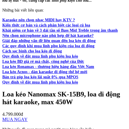
loa bị nứt - vỡ, cung cấp các linh phụ kiện cho loa...
Những bài viết liên quan:
Karaoke nên chọn nhạc MIDI hay KTV ?
Kiến thức cơ bản và cách phân biệt các loại củ loa
Khái niệm cơ bản về 3 dải tần số Bass Mid Treble trong âm thanh
Nên chọn microphone nào phù hợp để hát karaoke?
Giải đáp những vấn đề liên quan đến loa kéo di động
Các quy định khi mua linh phụ kiện của loa di động
Cách sạc bình cho loa kéo di động
Quy định về đặt mua linh phụ kiện loa kéo
Loa kéo BD giá rẻ mà chất, công nghệ của Đức
Loa kéo Ronamax - thương hiệu hàng đầu Việt Nam
Loa kéo Acnos - dàn karaoke di động thế hệ mới
Bán trả góp loa kéo lãi suất 0% qua MPOS
Quy định về đặt mua linh phụ kiện loa kéo
Loa kéo Nanomax SK-15B9, loa di động
hát karaoke, max 450W
4.799.000đ
MUA NGAY