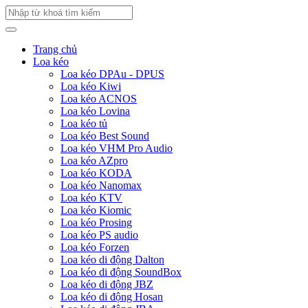
Trang chủ
Loa kéo
Loa kéo DPAu - DPUS
Loa kéo Kiwi
Loa kéo ACNOS
Loa kéo Lovina
Loa kéo tủ
Loa kéo Best Sound
Loa kéo VHM Pro Audio
Loa kéo AZpro
Loa kéo KODA
Loa kéo Nanomax
Loa kéo KTV
Loa kéo Kiomic
Loa kéo Prosing
Loa kéo PS audio
Loa kéo Forzen
Loa kéo di động Dalton
Loa kéo di động SoundBox
Loa kéo di động JBZ
Loa kéo di động Hosan