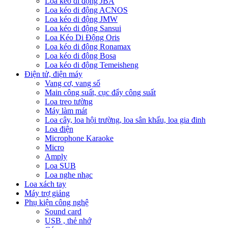
Loa kéo di động JBA
Loa kéo di động ACNOS
Loa kéo di động JMW
Loa kéo di động Sansui
Loa Kéo Di Động Oris
Loa kéo di động Ronamax
Loa kéo di động Bosa
Loa kéo di động Temeisheng
Điện tử, điện máy
Vang cơ, vang số
Main công suất, cục đẩy công suất
Loa treo tường
Máy làm mát
Loa cây, loa hội trường, loa sân khấu, loa gia đinh
Loa điện
Microphone Karaoke
Micro
Amply
Loa SUB
Loa nghe nhạc
Loa xách tay
Máy trợ giảng
Phụ kiện công nghệ
Sound card
USB , thẻ nhớ