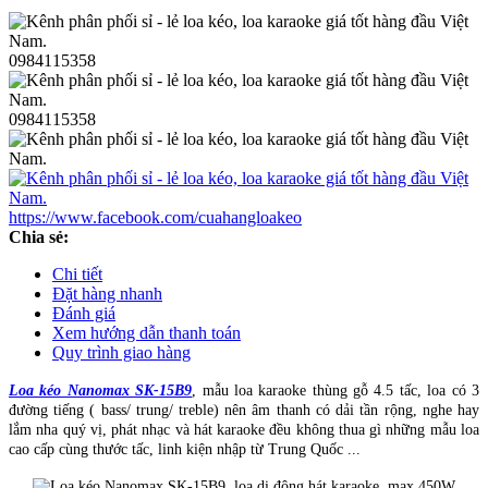
0984115358
0984115358
https://www.facebook.com/cuahangloakeo
Chia sẻ:
Chi tiết
Đặt hàng nhanh
Đánh giá
Xem hướng dẫn thanh toán
Quy trình giao hàng
Loa kéo Nanomax SK-15B9
, mẫu loa karaoke thùng gỗ 4.5 tấc, loa có 3
đường tiếng ( bass/ trung/ treble) nên âm thanh có dải tần rộng, nghe hay
lắm nha quý vị, phát nhạc và hát karaoke đều không thua gì những mẫu loa
cao cấp cùng thước tấc, linh kiện nhập từ Trung Quốc ...