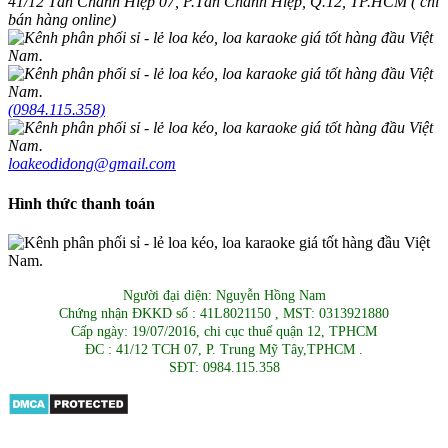
41/12 Tân Chánh Hiệp 07, P.Tân Chánh Hiệp, Q.12, TP.HCM ( chỉ
bán hàng online)
(0984.115.358)
loakeodidong@gmail.com
Hình thức thanh toán
Người đại diện: Nguyễn Hồng Nam
Chứng nhận ĐKKD số : 41L8021150 , MST: 0313921880
Cấp ngày: 19/07/2016, chi cục thuế quận 12, TPHCM
ĐC : 41/12 TCH 07, P. Trung Mỹ Tây,TPHCM .
SĐT: 0984.115.358