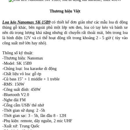
Thương hiệu Việt
Loa kéo Nanomax SK-15B9
có thiết kế đơn giản như các mẫu loa di động
thùng gỗ khác, bên ngoài phủ một lớp sơn đen, loa có tay kéo và bánh xe
nên dù trọng lượng khá nặng nhưng di chuyển rất thoải mái, bên trong loa
là bình điện 12V và có thể hoạt động tốt trong khoảng 2 - 5 giờ ( tùy vào
công suất mở lớn hay nhỏ).
Thông số kỹ thuật:
-Thương hiệu: Nanomax
-Model: SK 15B9
-Chủng loại: loa karaoke di động
-Chất liệu vỏ loa: gỗ ép
-Củ bass 15" + 1 middle + 1 treble
-RMS: 150W
-Công suất đỉnh: 450W
-Bluetooth V2.0
-Nghe đài FM
-Cổng cắm USB/ thẻ nhớ
-Thời gian sử dụng: 2 -5h
-Thời gian sạc: 3 - 5h, lần đầu 8 - 12H
-Phụ kiện: remote, dây nguồn, 2 mic UHF
-Xuất xứ: Trung Quốc