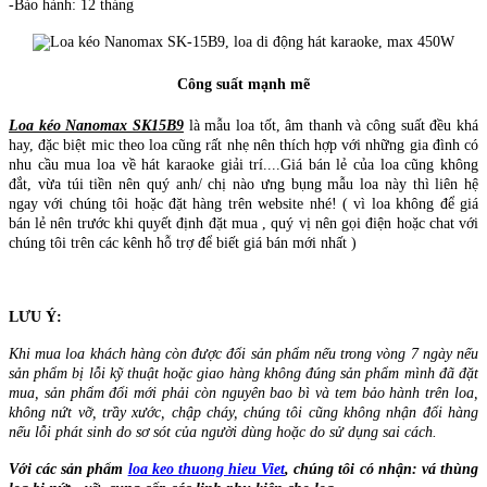
-Bảo hành: 12 tháng
Công suất mạnh mẽ
Loa kéo Nanomax SK15B9
là mẫu loa tốt, âm thanh và công suất đều khá
hay, đặc biệt mic theo loa cũng rất nhẹ nên thích hợp với những gia đình có
nhu cầu mua loa về hát karaoke giải trí....Giá bán lẻ của loa cũng không
đắt, vừa túi tiền nên quý anh/ chị nào ưng bụng mẫu loa này thì liên hệ
ngay với chúng tôi hoặc đặt hàng trên website nhé! ( vì loa không để giá
bán lẻ nên trước khi quyết định đặt mua , quý vị nên gọi điện hoặc chat với
chúng tôi trên các kênh hỗ trợ để biết giá bán mới nhất )
LƯU Ý:
Khi mua loa khách hàng còn được đổi sản phẩm nếu trong vòng 7 ngày nếu
sản phẩm bị lỗi kỹ thuật hoặc giao hàng không đúng sản phẩm mình đã đặt
mua, sản phẩm đổi mới phải còn nguyên bao bì và tem bảo hành trên loa,
không nứt vỡ, trầy xước, chập cháy, chúng tôi cũng không nhận đổi hàng
nếu lỗi phát sinh do sơ sót của người dùng hoặc do sử dụng sai cách.
Với các sản phẩm
loa keo thuong hieu Viet
, chúng tôi có nhận: vá thùng