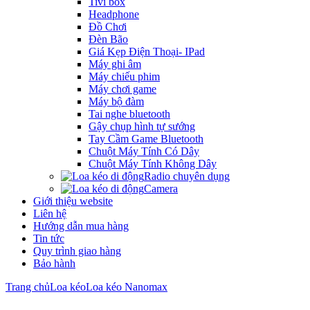
Tivi box
Headphone
Đồ Chơi
Đèn Bão
Giá Kẹp Điện Thoại- IPad
Máy ghi âm
Máy chiếu phim
Máy chơi game
Máy bộ đàm
Tai nghe bluetooth
Gậy chụp hình tự sướng
Tay Cầm Game Bluetooth
Chuột Máy Tính Có Dây
Chuột Máy Tính Không Dây
Radio chuyên dụng
Camera
Giới thiệu website
Liên hệ
Hướng dẫn mua hàng
Tin tức
Quy trình giao hàng
Bảo hành
Trang chủ
Loa kéo
Loa kéo Nanomax