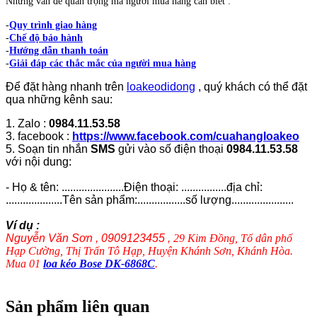
Những vấn đề quan trọng mà người mua hàng cần biết :
-
Quy trình giao hàng
-
Chế độ bảo hành
-
Hướng dẫn thanh toán
-
Giải đáp các thắc mắc của người mua hàng
Để đặt hàng nhanh trên
loakeodidong
, quý khách có thể đặt
qua những kênh sau:
1. Zalo :
0984.11.53.58
3. facebook :
https://www.facebook.com/cuahangloakeo
5. Soạn tin nhắn
SMS
gửi vào số điện thoại
0984.11.53.58
với nội dung:
- Họ & tên: ......................Điện thoại: ................địa chỉ:
....................Tên sản phẩm:.................số lượng......................
Ví dụ :
Nguyễn Văn Sơn , 0909123455 ,
29 Kim Đồng, Tổ dân phố
Hạp Cường, Thị Trấn Tô Hạp, Huyện Khánh Sơn, Khánh Hòa.
Mua 01
loa kéo Bose DK-6868C
.
Sản phẩm liên quan