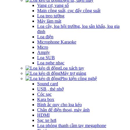
Điện tử, điện máy
Vang cơ, vang số
Main công suất, cục đẩy công suất
Loa treo tường
Máy làm mát
Loa cây, loa hội trường, loa sân khấu, loa gia
đinh
Loa điện
Microphone Karaoke
Micro
Amply
Loa SUB
Loa nghe nhạc
Loa xách tay
Máy trợ giảng
Phụ kiện công nghệ
Sound card
USB , thẻ nhớ
Cóc sạc
Kara box
Bình ắc quy cho loa kéo
Chân để điện thoại, máy ảnh
HDMI
Sạc xe hơi
Loa phóng thanh cầm tay megaphone