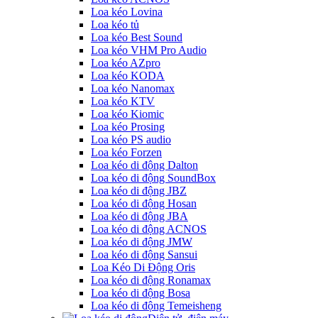
Loa kéo Lovina
Loa kéo tủ
Loa kéo Best Sound
Loa kéo VHM Pro Audio
Loa kéo AZpro
Loa kéo KODA
Loa kéo Nanomax
Loa kéo KTV
Loa kéo Kiomic
Loa kéo Prosing
Loa kéo PS audio
Loa kéo Forzen
Loa kéo di động Dalton
Loa kéo di động SoundBox
Loa kéo di động JBZ
Loa kéo di động Hosan
Loa kéo di động JBA
Loa kéo di động ACNOS
Loa kéo di động JMW
Loa kéo di động Sansui
Loa Kéo Di Động Oris
Loa kéo di động Ronamax
Loa kéo di động Bosa
Loa kéo di động Temeisheng