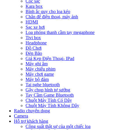
Cóc sạc
Kara box
Bình ắc quy cho loa kéo
Chân để điện thoại, máy ảnh
HDMI
Sạc xe hơi
Loa phóng thanh cầm tay megaphone
Tivi box
Headphone
Đồ Chơi
Đèn Bão
Giá Kẹp Điện Thoại- IPad
Máy ghi âm
Máy chiếu phim
Máy chơi game
Máy bộ đàm
Tai nghe bluetooth
Gậy chụp hình tự sướng
Tay Cầm Game Bluetooth
Chuột Máy Tính Có Dây
Chuột Máy Tính Không Dây
Radio chuyên dụng
Camera
Hỗ trợ khách hàng
Công suất thật sự của một chiếc loa