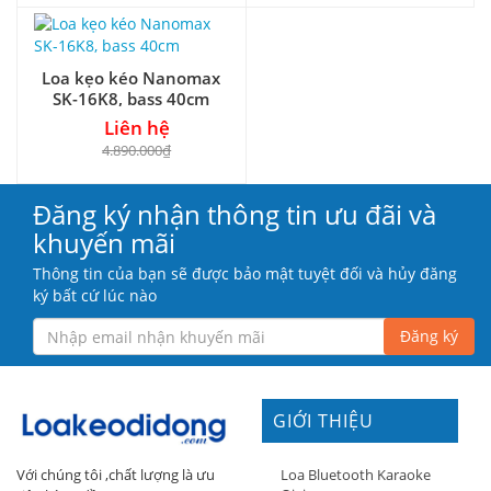
Loa kẹo kéo Nanomax
SK-16K8, bass 40cm
Liên hệ
4.890.000₫
Đăng ký nhận thông tin ưu đãi và
khuyến mãi
Thông tin của bạn sẽ được bảo mật tuyệt đối và hủy đăng
ký bất cứ lúc nào
Đăng ký
GIỚI THIỆU
Loa Bluetooth Karaoke
Với chúng tôi ,chất lượng là ưu