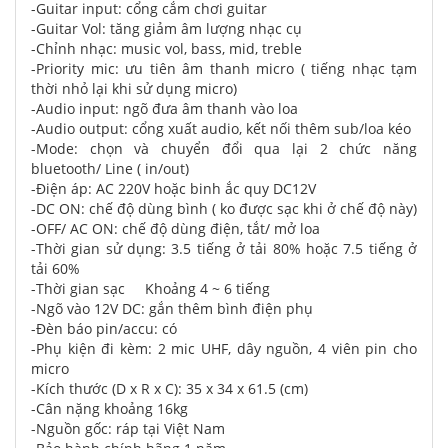
-Guitar input: cổng cắm chơi guitar
-Guitar Vol: tăng giảm âm lượng nhạc cụ
-Chỉnh nhạc: music vol, bass, mid, treble
-Priority mic: ưu tiên âm thanh micro ( tiếng nhạc tạm
thời nhỏ lại khi sử dụng micro)
-Audio input: ngõ đưa âm thanh vào loa
-Audio output: cổng xuất audio, kết nối thêm sub/loa kéo
-Mode: chọn và chuyển đổi qua lại 2 chức năng
bluetooth/ Line ( in/out)
-Điện áp: AC 220V hoặc binh ắc quy DC12V
-DC ON: chế độ dùng bình ( ko được sạc khi ở chế độ này)
-OFF/ AC ON: chế độ dùng điện, tắt/ mở loa
-Thời gian sử dụng: 3.5 tiếng ở tải 80% hoặc 7.5 tiếng ở
tải 60%
-Thời gian sạc Khoảng 4 ~ 6 tiếng
-Ngõ vào 12V DC: gắn thêm bình điện phụ
-Đèn báo pin/accu: có
-Phụ kiện đi kèm: 2 mic UHF, dây nguồn, 4 viên pin cho
micro
-Kích thước (D x R x C): 35 x 34 x 61.5 (cm)
-Cân nặng khoảng 16kg
-Nguồn gốc: ráp tại Việt Nam