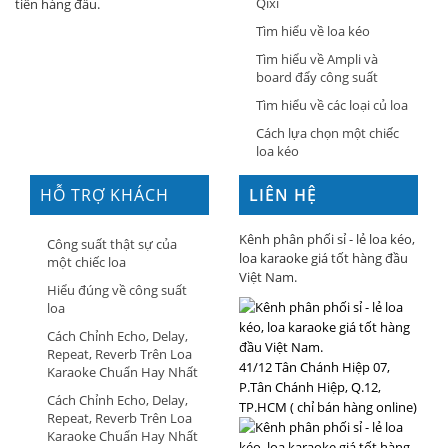
Qixi
tiên hàng đầu.
Tìm hiểu về loa kéo
Tìm hiểu về Ampli và
board đẩy công suất
Tìm hiểu về các loại củ loa
Cách lựa chọn một chiếc
loa kéo
HỖ TRỢ KHÁCH
LIÊN HỆ
HÀNG
Kênh phân phối sỉ - lẻ loa kéo,
Công suất thật sự của
loa karaoke giá tốt hàng đầu
một chiếc loa
Việt Nam.
Hiểu đúng về công suất
loa
Cách Chỉnh Echo, Delay,
Repeat, Reverb Trên Loa
41/12 Tân Chánh Hiệp 07,
Karaoke Chuẩn Hay Nhất
P.Tân Chánh Hiệp, Q.12,
Cách Chỉnh Echo, Delay,
TP.HCM ( chỉ bán hàng online)
Repeat, Reverb Trên Loa
Karaoke Chuẩn Hay Nhất