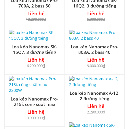
Loa kéo Nanomax Pro-
Loa kéo Nanomax SK-
700A, 2 bass 50
16Q2, 3 đường tiếng
Liên hệ
Liên hệ
13.290.000₫
5.300.000₫
Loa kéo Nanomax SK-
Loa kéo Nanomax Pro-
15Q7, 3 đường tiếng
803A, 2 bass 40
Liên hệ
Liên hệ
6.290.000₫
9.000.000₫
Loa kéo Nanomax A-12,
2 đường tiếng
Loa kéo Nanomax Pro-
215i, công suất max
Liên hệ
2200W
Liên hệ
2.290.000₫
9.900.000₫