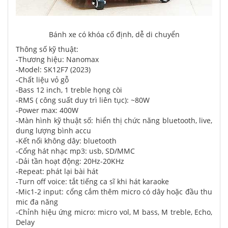
Bánh xe có khóa cố định, dễ di chuyển
Thông số kỹ thuật:
-Thương hiệu: Nanomax
-Model: SK12F7 (2023)
-Chất liệu vỏ gỗ
-Bass 12 inch, 1 treble họng còi
-RMS ( công suất duy trì liên tục): ~80W
-Power max: 400W
-Màn hình kỹ thuật số: hiển thị chức năng bluetooth, live,
dung lượng bình accu
-Kết nối không dây: bluetooth
-Cổng hát nhạc mp3: usb, SD/MMC
-Dải tần hoạt động: 20Hz-20KHz
-Repeat: phát lại bài hát
-Turn off voice: tắt tiếng ca sĩ khi hát karaoke
-Mic1-2 input: cổng cắm thêm micro có dây hoặc đầu thu
mic đa năng
-Chỉnh hiệu ứng micro: micro vol, M bass, M treble, Echo,
Delay