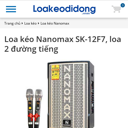
0
Trang chủ
Loa kéo
Loa kéo Nanomax
Loa kéo Nanomax SK-12F7, loa
2 đường tiếng