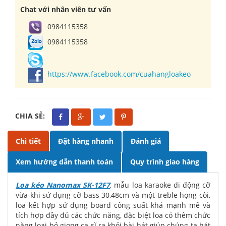
Chat với nhân viên tư vấn
0984115358
0984115358
https://www.facebook.com/cuahangloakeo
CHIA SẺ:
Chi tiết
Đặt hàng nhanh
Đánh giá
Xem hướng dẫn thanh toán
Quy trình giao hàng
Loa kéo Nanomax SK-12F7
, mẫu loa karaoke di động cỡ
vừa khi sử dụng cỡ bass 30,48cm và một treble họng còi,
loa kết hợp sử dụng board công suất khá mạnh mẽ và
tích hợp đầy đủ các chức năng, đặc biệt loa có thêm chức
năng loại bỏ giọng ca sĩ ra khỏi bài hát giúp chúng ta hát