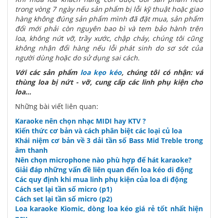
trong vòng 7 ngày nếu sản phẩm bị lỗi kỹ thuật hoặc giao
hàng không đúng sản phẩm mình đã đặt mua, sản phẩm
đổi mới phải còn nguyên bao bì và tem bảo hành trên
loa, không nứt vỡ, trầy xước, chập cháy, chúng tôi cũng
không nhận đổi hàng nếu lỗi phát sinh do sơ sót của
người dùng hoặc do sử dụng sai cách.
Với các sản phẩm
loa kẹo kéo
, chúng tôi có nhận: vá
thùng loa bị nứt - vỡ, cung cấp các linh phụ kiện cho
loa...
Những bài viết liên quan:
Karaoke nên chọn nhạc MIDI hay KTV ?
Kiến thức cơ bản và cách phân biệt các loại củ loa
Khái niệm cơ bản về 3 dải tần số Bass Mid Treble trong
âm thanh
Nên chọn microphone nào phù hợp để hát karaoke?
Giải đáp những vấn đề liên quan đến loa kéo di động
Các quy định khi mua linh phụ kiện của loa di động
Cách set lại tần số micro (p1)
Cách set lại tần số micro (p2)
Loa karaoke Kiomic, dòng loa kéo giá rẻ tốt nhất hiện