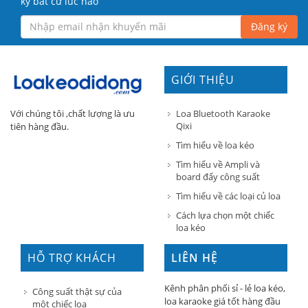
ký bất cứ lúc nào
Đăng ký
GIỚI THIỆU
Loa Bluetooth Karaoke
Với chúng tôi ,chất lượng là ưu
Qixi
tiên hàng đầu.
Tìm hiểu về loa kéo
Tìm hiểu về Ampli và
board đẩy công suất
Tìm hiểu về các loại củ loa
Cách lựa chọn một chiếc
loa kéo
HỖ TRỢ KHÁCH
LIÊN HỆ
HÀNG
Kênh phân phối sỉ - lẻ loa kéo,
Công suất thật sự của
loa karaoke giá tốt hàng đầu
một chiếc loa