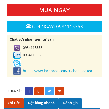
MUA NGAY
GỌI NGAY: 0984115358
Chat với nhân viên tư vấn
0984115358
0984115358
https://www.facebook.com/cuahangloakeo
CHIA SẺ:
Chi tiết
Đặt hàng nhanh
Đánh giá