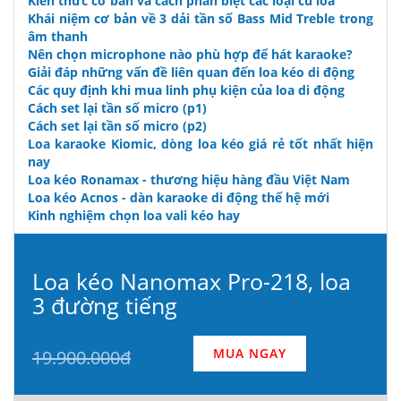
Kiến thức cơ bản và cách phân biệt các loại củ loa
Khái niệm cơ bản về 3 dải tần số Bass Mid Treble trong
âm thanh
Nên chọn microphone nào phù hợp để hát karaoke?
Giải đáp những vấn đề liên quan đến loa kéo di động
Các quy định khi mua linh phụ kiện của loa di động
Cách set lại tần số micro (p1)
Cách set lại tần số micro (p2)
Loa karaoke Kiomic, dòng loa kéo giá rẻ tốt nhất hiện
nay
Loa kéo Ronamax - thương hiệu hàng đầu Việt Nam
Loa kéo Acnos - dàn karaoke di động thế hệ mới
Kinh nghiệm chọn loa vali kéo hay
Loa kéo Nanomax Pro-218, loa
3 đường tiếng
MUA NGAY
19.900.000đ