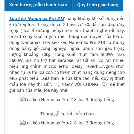
Xem hướng dẫn thanh toán
Quy trình giao hàng
Loa kéo Nanomax Pro-218
, hàng khủng khi sử dụng đến
6 đơn vị loa , trong đó có 2 bass cỡ 50, dải tần đáp ứng
rộng ( loa 3 đường tiếng) nên âm thanh nghe rất hay,
board công suất mạnh mẽ - hàng độc quyền của loa di
động Nanomax. Loa kẹo kéo Nanomax Pro-218 có thùng
đóng bằng gỗ công nghiệp, ngoài phun sơn gai, trọng
lượng khoảng 70kg, công suất thực tầm 500W/ max
3600W, loa hỗ trợ hát karaoke rất tốt khi có rất nhiều
hiệu ứng chỉnh micro: echo- delay, reverb...Ngoài chơi
nhạc cụ ra thì loa còn có thêm chức năng dùng riêng cho
MC/ phát biểu....Giá bán lẻ của khá cao, nếu quý vị thích
mẫu loa này thì LIÊN HỆ NGAY VỚI CHÚNG TÔI để biết
giá bán của mẫu loa này nhé!
Thùng gỗ ép rất chắc chắn