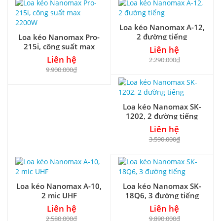
Loa kéo Nanomax A-12,
2 đường tiếng
Loa kéo Nanomax Pro-
215i, công suất max
Liên hệ
2200W
Liên hệ
2.290.000₫
9.900.000₫
Loa kéo Nanomax SK-
1202, 2 đường tiếng
Liên hệ
3.590.000₫
Loa kéo Nanomax A-10,
Loa kéo Nanomax SK-
2 mic UHF
18Q6, 3 đường tiếng
Liên hệ
Liên hệ
2.580.000₫
9.890.000₫