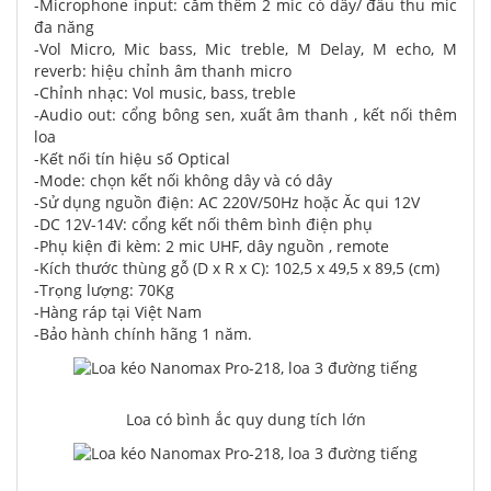
-Microphone input: cắm thêm 2 mic có dây/ đầu thu mic
đa năng
-Vol Micro, Mic bass, Mic treble, M Delay, M echo, M
reverb: hiệu chỉnh âm thanh micro
-Chỉnh nhạc: Vol music, bass, treble
-Audio out: cổng bông sen, xuất âm thanh , kết nối thêm
loa
-Kết nối tín hiệu số Optical
-Mode: chọn kết nối không dây và có dây
-Sử dụng nguồn điện: AC 220V/50Hz hoặc Ăc qui 12V
-DC 12V-14V: cổng kết nối thêm bình điện phụ
-Phụ kiện đi kèm: 2 mic UHF, dây nguồn , remote
-Kích thước thùng gỗ (D x R x C): 102,5 x 49,5 x 89,5 (cm)
-Trọng lượng: 70Kg
-Hàng ráp tại Việt Nam
-Bảo hành chính hãng 1 năm.
Loa có bình ắc quy dung tích lớn