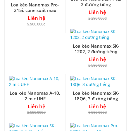
2 đường tiếng
Loa kéo Nanomax Pro-
215i, công suất max
Liên hệ
2200W
Liên hệ
2.290.000₫
9.900.000₫
Loa kéo Nanomax SK-
1202, 2 đường tiếng
Liên hệ
3.590.000₫
Loa kéo Nanomax A-10,
Loa kéo Nanomax SK-
2 mic UHF
18Q6, 3 đường tiếng
Liên hệ
Liên hệ
2.580.000₫
9.890.000₫