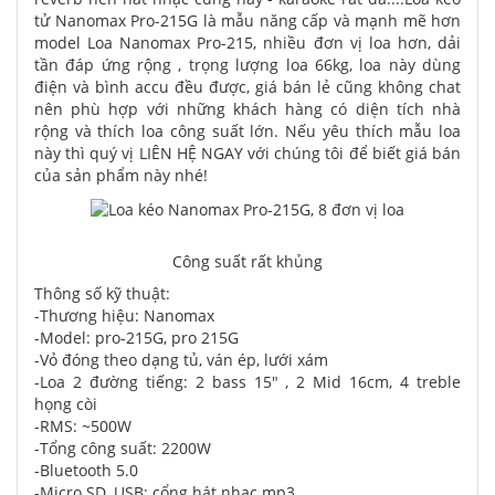
tử Nanomax Pro-215G là mẫu năng cấp và mạnh mẽ hơn
model Loa Nanomax Pro-215, nhiều đơn vị loa hơn, dải
tần đáp ứng rộng , trọng lượng loa 66kg, loa này dùng
điện và bình accu đều được, giá bán lẻ cũng không chat
nên phù hợp với những khách hàng có diện tích nhà
rộng và thích loa công suất lớn. Nếu yêu thích mẫu loa
này thì quý vị LIÊN HỆ NGAY với chúng tôi để biết giá bán
của sản phẩm này nhé!
Công suất rất khủng
Thông số kỹ thuật:
-Thương hiệu: Nanomax
-Model: pro-215G, pro 215G
-Vỏ đóng theo dạng tủ, ván ép, lưới xám
-Loa 2 đường tiếng: 2 bass 15" , 2 Mid 16cm, 4 treble
họng còi
-RMS: ~500W
-Tổng công suất: 2200W
-Bluetooth 5.0
-Micro SD, USB: cổng hát nhạc mp3