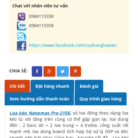
Chat với nhân viên tư vấn
0984115358
0984115358
https://www.facebook.com/cuahangloakeo
CHIA SẺ:
Chi tiết
Đặt hàng nhanh
Đánh giá
Xem hướng dẫn thanh toán
Quy trình giao hàng
Loa kéo Nanomax Pro-215G
, vỏ loa đóng theo dạng loa
kéo tủ với tầng trên cùng có thể gập gọn lại, loa dùng
đển : 2 bass 40 + 2 loa trung + 4 treble, công suất rất
mạnh mẽ, loa dùng board tích hợp bộ xử lý DSP và Mic
reverb nên hát nhạc cũng hay - karaoke rất đã....Loa kéo