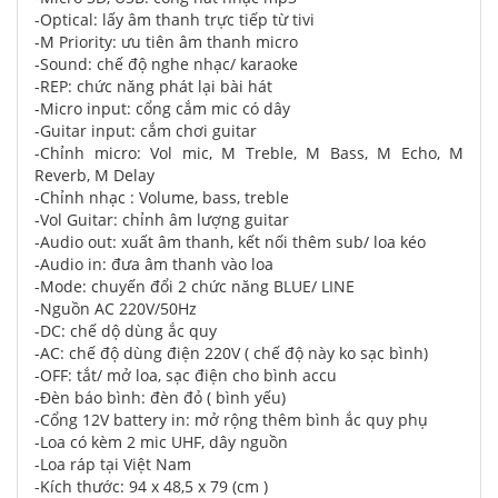
-Optical: lấy âm thanh trực tiếp từ tivi
-M Priority: ưu tiên âm thanh micro
-Sound: chế độ nghe nhạc/ karaoke
-REP: chức năng phát lại bài hát
-Micro input: cổng cắm mic có dây
-Guitar input: cắm chơi guitar
-Chỉnh micro: Vol mic, M Treble, M Bass, M Echo, M
Reverb, M Delay
-Chỉnh nhạc : Volume, bass, treble
-Vol Guitar: chỉnh âm lượng guitar
-Audio out: xuất âm thanh, kết nối thêm sub/ loa kéo
-Audio in: đưa âm thanh vào loa
-Mode: chuyến đổi 2 chức năng BLUE/ LINE
-Nguồn AC 220V/50Hz
-DC: chế dộ dùng ắc quy
-AC: chế độ dùng điện 220V ( chế độ này ko sạc bình)
-OFF: tắt/ mở loa, sạc điện cho bình accu
-Đèn báo bình: đèn đỏ ( bình yếu)
-Cổng 12V battery in: mở rộng thêm bình ắc quy phụ
-Loa có kèm 2 mic UHF, dây nguồn
-Loa ráp tại Việt Nam
-Kích thước: 94 x 48,5 x 79 (cm )