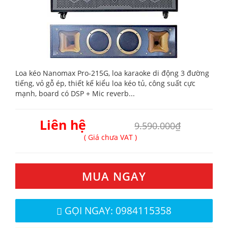
Loa kéo Nanomax Pro-215G, loa karaoke di động 3 đường
tiếng, vỏ gỗ ép, thiết kế kiểu loa kéo tủ, công suất cực
mạnh, board có DSP + Mic reverb...
Liên hệ
9.590.000₫
( Giá chưa VAT )
MUA NGAY
GỌI NGAY: 0984115358