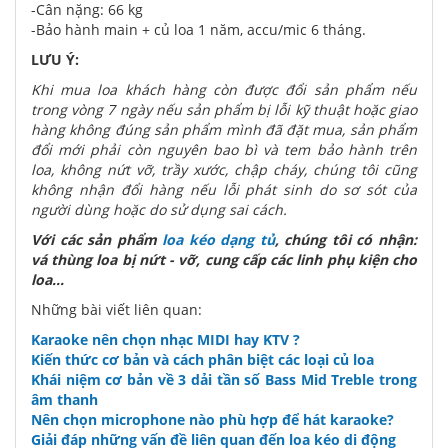
-Cân nặng: 66 kg
-Bảo hành main + củ loa 1 năm, accu/mic 6 tháng.
LƯU Ý:
Khi mua loa khách hàng còn được đổi sản phẩm nếu
trong vòng 7 ngày nếu sản phẩm bị lỗi kỹ thuật hoặc giao
hàng không đúng sản phẩm mình đã đặt mua, sản phẩm
đổi mới phải còn nguyên bao bì và tem bảo hành trên
loa, không nứt vỡ, trầy xước, chập cháy, chúng tôi cũng
không nhận đổi hàng nếu lỗi phát sinh do sơ sót của
người dùng hoặc do sử dụng sai cách.
Với các sản phẩm
loa kéo dạng tủ
, chúng tôi có nhận:
vá thùng loa bị nứt - vỡ, cung cấp các linh phụ kiện cho
loa...
Những bài viết liên quan:
Karaoke nên chọn nhạc MIDI hay KTV ?
Kiến thức cơ bản và cách phân biệt các loại củ loa
Khái niệm cơ bản về 3 dải tần số Bass Mid Treble trong
âm thanh
Nên chọn microphone nào phù hợp để hát karaoke?
Giải đáp những vấn đề liên quan đến loa kéo di động