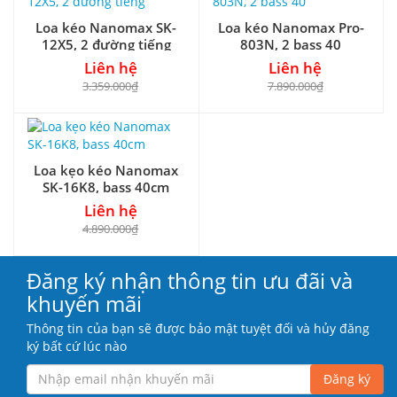
Loa kéo Nanomax SK-
Loa kéo Nanomax Pro-
12X5, 2 đường tiếng
803N, 2 bass 40
Liên hệ
Liên hệ
3.359.000₫
7.890.000₫
Loa kẹo kéo Nanomax
SK-16K8, bass 40cm
Liên hệ
4.890.000₫
Đăng ký nhận thông tin ưu đãi và
khuyến mãi
Thông tin của bạn sẽ được bảo mật tuyệt đối và hủy đăng
ký bất cứ lúc nào
Đăng ký