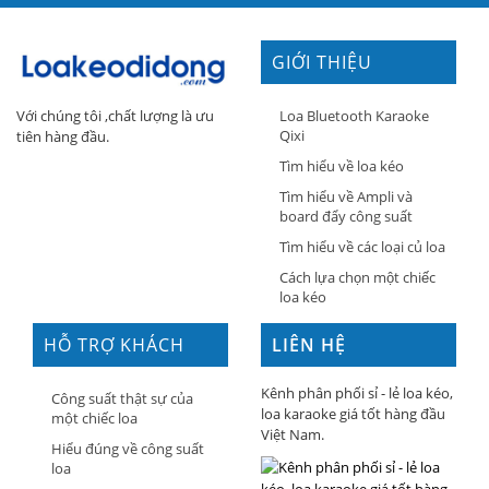
GIỚI THIỆU
Loa Bluetooth Karaoke
Với chúng tôi ,chất lượng là ưu
Qixi
tiên hàng đầu.
Tìm hiểu về loa kéo
Tìm hiểu về Ampli và
board đẩy công suất
Tìm hiểu về các loại củ loa
Cách lựa chọn một chiếc
loa kéo
HỖ TRỢ KHÁCH
LIÊN HỆ
HÀNG
Kênh phân phối sỉ - lẻ loa kéo,
Công suất thật sự của
loa karaoke giá tốt hàng đầu
một chiếc loa
Việt Nam.
Hiểu đúng về công suất
loa