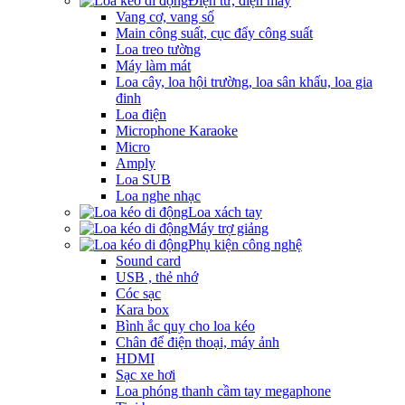
Điện tử, điện máy
Vang cơ, vang số
Main công suất, cục đẩy công suất
Loa treo tường
Máy làm mát
Loa cây, loa hội trường, loa sân khấu, loa gia
đinh
Loa điện
Microphone Karaoke
Micro
Amply
Loa SUB
Loa nghe nhạc
Loa xách tay
Máy trợ giảng
Phụ kiện công nghệ
Sound card
USB , thẻ nhớ
Cóc sạc
Kara box
Bình ắc quy cho loa kéo
Chân để điện thoại, máy ảnh
HDMI
Sạc xe hơi
Loa phóng thanh cầm tay megaphone