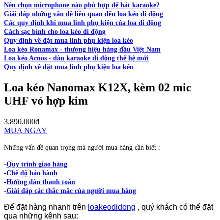
Nên chọn microphone nào phù hợp để hát karaoke?
Giải đáp những vấn đề liên quan đến loa kéo di động
Các quy định khi mua linh phụ kiện của loa di động
Cách sạc bình cho loa kéo di động
Quy định về đặt mua linh phụ kiện loa kéo
Loa kéo Ronamax - thương hiệu hàng đầu Việt Nam
Loa kéo Acnos - dàn karaoke di động thế hệ mới
Quy định về đặt mua linh phụ kiện loa kéo
Loa kéo Nanomax K12X, kèm 02 mic
UHF vỏ hợp kim
3.890.000đ
MUA NGAY
Những vấn đề quan trọng mà người mua hàng cần biết :
-
Quy trình giao hàng
-
Chế độ bảo hành
-
Hướng dẫn thanh toán
-
Giải đáp các thắc mắc của người mua hàng
Để đặt hàng nhanh trên
loakeodidong
, quý khách có thể đặt
qua những kênh sau: