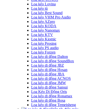
Loa kéo Lovina
Loa kéo tủ
Loa kéo Best Sound
Loa kéo VHM Pro Audio
Loa kéo AZpro
Loa kéo KODA
Loa kéo Nanomax
Loa kéo KTV
Loa kéo Kiomic
Loa kéo Prosing
Loa kéo PS audio
Loa kéo Forzen
Loa kéo di động Dalton
Loa kéo di động SoundBox
Loa kéo di động JBZ
Loa kéo di động Hosan
Loa kéo di động JBA
Loa kéo di động ACNOS
Loa kéo di động JMW
Loa kéo di động Sansui
Loa Kéo Di Động Oris
Loa kéo di động Ronamax
Loa kéo di động Bosa
Loa kéo di động Temeisheng