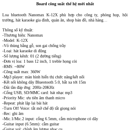
Board công suất thế hệ mới nhất
Loa bluetooth Nanomax K-12X phù hợp cho công ty, phòng họp, hội
trường, hát karaoke gia đình, quán ăn, shop bán đồ, nhà hàng…
Thông số kỹ thuật:
-Thương hiệu: Nanomax
-Model: K-12X
-Vỏ thùng bằng gỗ, son gai chống trầy
-Loại: hát karaoke di động
-Số lượng kênh: 01 (2 đường tiếng)
-Đơn vị loa: 1 bass 12 inch, 1 treble họng còi
-RMS: ~80W
-Công suất max: 360W
-Mp3 player: màn hình hiển thị chức năng/kết nối
-Kết nối không dây Blueotooth 5.0, bắt xa tới 15m
-Dải tần đáp ứng: 20Hz-20KHz
-Cổng USB, SD/MMC card: hát nhạc mp3
-Priority Mic: ưu tiên âm thanh micro
-Repeat: phát lặp lại bài hát
-Turn Off Voice: tắt mở chế độ tắt giọng nói
-Rec: ghi âm
-Mic.1/Mic.2 input: cổng 6.5mm, cắm microphone có dây
-Guitar input (6.5mm): cắm guitar
-Guitar vol: chỉnh âm lượng nhạc cụ