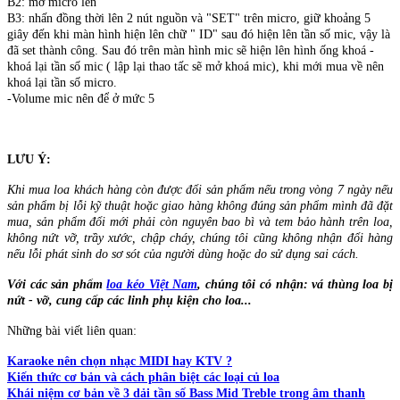
B2: mở micro lên
B3: nhấn đồng thời lên 2 nút nguồn và "SET" trên micro, giữ khoảng 5
giây đến khi màn hình hiện lên chữ " ID" sau đó hiện lên tần số mic, vậy là
đã set thành công. Sau đó trên màn hình mic sẽ hiện lên hình ống khoá -
khoá lại tần số mic ( lập lại thao tấc sẽ mở khoá mic), khi mới mua về nên
khoá lại tần số micro.
-Volume mic nên để ở mức 5
LƯU Ý:
Khi mua loa khách hàng còn được đổi sản phẩm nếu trong vòng 7 ngày nếu
sản phẩm bị lỗi kỹ thuật hoặc giao hàng không đúng sản phẩm mình đã đặt
mua, sản phẩm đổi mới phải còn nguyên bao bì và tem bảo hành trên loa,
không nứt vỡ, trầy xước, chập cháy, chúng tôi cũng không nhận đổi hàng
nếu lỗi phát sinh do sơ sót của người dùng hoặc do sử dụng sai cách.
Với các sản phẩm
loa kéo Việt Nam
, chúng tôi có nhận: vá thùng loa bị
nứt - vỡ, cung cấp các linh phụ kiện cho loa...
Những bài viết liên quan:
Karaoke nên chọn nhạc MIDI hay KTV ?
Kiến thức cơ bản và cách phân biệt các loại củ loa
Khái niệm cơ bản về 3 dải tần số Bass Mid Treble trong âm thanh