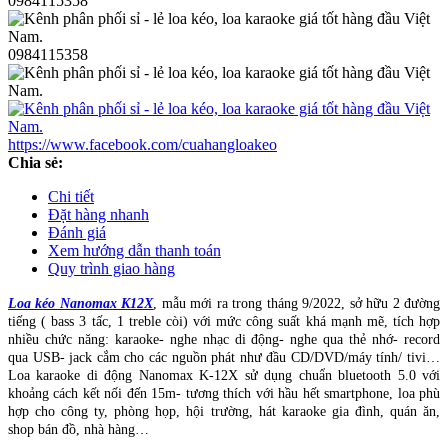
0984115358
0984115358
https://www.facebook.com/cuahangloakeo
Chia sẻ:
Chi tiết
Đặt hàng nhanh
Đánh giá
Xem hướng dẫn thanh toán
Quy trình giao hàng
Loa kéo Nanomax K12X
, mẫu mới ra trong tháng 9/2022, sở hữu 2 đường
tiếng ( bass 3 tấc, 1 treble còi) với mức công suất khá mạnh mẽ, tích hợp
nhiều chức năng: karaoke- nghe nhạc di động- nghe qua thẻ nhớ- record
qua USB- jack cắm cho các nguồn phát như đầu CD/DVD/máy tính/ tivi…
Loa karaoke di động Nanomax K-12X sử dụng chuẩn bluetooth 5.0 với
khoảng cách kết nối đến 15m- tương thích với hầu hết smartphone, loa phù
hợp cho công ty, phòng họp, hội trường, hát karaoke gia đình, quán ăn,
shop bán đồ, nhà hàng…