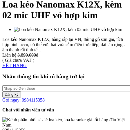
Loa kéo Nanomax K12X, kèm
02 mic UHF vỏ hợp kim
Loa kéo Nanomax K12X, hàng ráp tại VN, thùng gỗ sơn gai, tích
hợp bình accu, có thể vừa hát vừa cắm điện trực tiếp, dải tàn rộng -
âm thanh rất tinh tế...
Liên hệ
3.890.000₫
( Giá chưa VAT )
HẾT HÀNG
Nhận thông tin khi có hàng trở lại
Đăng ký
Gọi ngay: 0984115358
Chat với nhân viên tư vấn