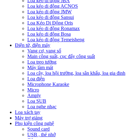
Loa kéo di động JBA
Loa kéo di động ACNOS
Loa kéo di động JMW
Loa kéo di động Sansui
Loa Kéo Di Động Oris
Loa kéo di động Ronamax
Loa kéo di động Bosa
Loa kéo di động Temeisheng
Điện tử, điện máy
Vang cơ, vang số
Main công suất, cục đẩy công suất
Loa treo tường
Máy làm mát
Loa cây, loa hội trường, loa sân khấu, loa gia đinh
Loa điện
Microphone Karaoke
Micro
Amply
Loa SUB
Loa nghe nhạc
Loa xách tay
Máy trợ giảng
Phụ kiện công nghệ
Sound card
USB , thẻ nhớ