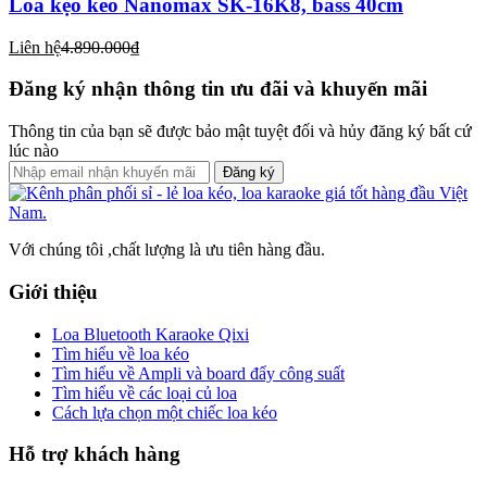
Loa kẹo kéo Nanomax SK-16K8, bass 40cm
Liên hệ
4.890.000₫
Đăng ký nhận thông tin ưu đãi và khuyến mãi
Thông tin của bạn sẽ được bảo mật tuyệt đối và hủy đăng ký bất cứ
lúc nào
Đăng ký
Với chúng tôi ,chất lượng là ưu tiên hàng đầu.
Giới thiệu
Loa Bluetooth Karaoke Qixi
Tìm hiểu về loa kéo
Tìm hiểu về Ampli và board đẩy công suất
Tìm hiểu về các loại củ loa
Cách lựa chọn một chiếc loa kéo
Hỗ trợ khách hàng