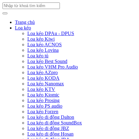
Trang chủ
Loa kéo
Loa kéo DPAu - DPUS
Loa kéo Kiwi
Loa kéo ACNOS
Loa kéo Lovina
Loa kéo tủ
Loa kéo Best Sound
Loa kéo VHM Pro Audio
Loa kéo AZpro
Loa kéo KODA
Loa kéo Nanomax
Loa kéo KTV
Loa kéo Kiomic
Loa kéo Prosing
Loa kéo PS audio
Loa kéo Forzen
Loa kéo di động Dalton
Loa kéo di động SoundBox
Loa kéo di động JBZ
Loa kéo di động Hosan