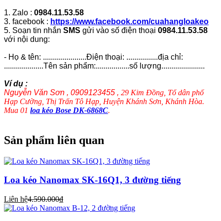
1. Zalo :
0984.11.53.58
3. facebook :
https://www.facebook.com/cuahangloakeo
5. Soạn tin nhắn
SMS
gửi vào số điện thoại
0984.11.53.58
với nội dung:
- Họ & tên: ......................Điện thoại: ................địa chỉ:
....................Tên sản phẩm:.................số lượng......................
Ví dụ :
Nguyễn Văn Sơn , 0909123455 ,
29 Kim Đồng, Tổ dân phố
Hạp Cường, Thị Trấn Tô Hạp, Huyện Khánh Sơn, Khánh Hòa.
Mua 01
loa kéo Bose DK-6868C
.
Sản phẩm liên quan
Loa kéo Nanomax SK-16Q1, 3 đường tiếng
Liên hệ
4.590.000₫