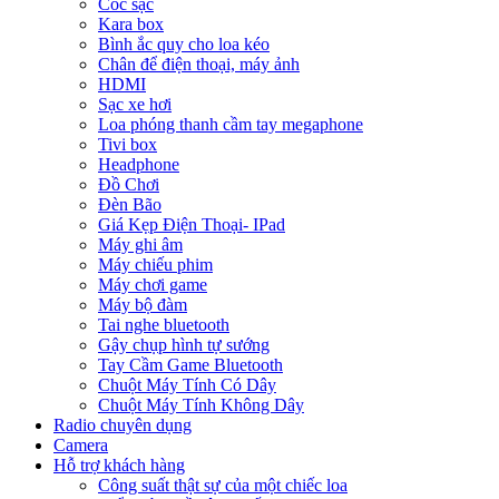
Cóc sạc
Kara box
Bình ắc quy cho loa kéo
Chân để điện thoại, máy ảnh
HDMI
Sạc xe hơi
Loa phóng thanh cầm tay megaphone
Tivi box
Headphone
Đồ Chơi
Đèn Bão
Giá Kẹp Điện Thoại- IPad
Máy ghi âm
Máy chiếu phim
Máy chơi game
Máy bộ đàm
Tai nghe bluetooth
Gậy chụp hình tự sướng
Tay Cầm Game Bluetooth
Chuột Máy Tính Có Dây
Chuột Máy Tính Không Dây
Radio chuyên dụng
Camera
Hỗ trợ khách hàng
Công suất thật sự của một chiếc loa