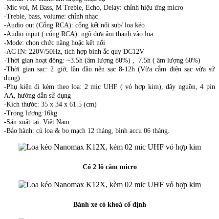
-Mic vol, M Bass, M Treble, Echo, Delay: chỉnh hiệu ứng micro
-Treble, bass, volume: chỉnh nhạc
-Audio out (Cổng RCA): cổng kết nối sub/ loa kéo
-Audio input ( cổng RCA): ngõ đưa âm thanh vào loa
-Mode: chọn chức năng hoặc kết nối
-AC IN: 220V/50Hz, tích hợp bình ắc quy DC12V
-Thời gian hoạt động: ~3.5h (âm lượng 80%) , 7.5h ( âm lượng 60%)
-Thời gian sạc: 2 giờ, lần đầu nên sạc 8-12h (Vừa cắm điện sạc vừa sử
dụng)
-Phụ kiện đi kèm theo loa: 2 mic UHF ( vỏ hợp kim), dây nguồn, 4 pin
AA, hướng dẫn sử dụng
-Kích thước: 35 x 34 x 61.5 (cm)
-Trọng lượng:16kg
-Sản xuất tại: Việt Nam
-Bảo hành: củ loa & bo mạch 12 tháng, bình accu 06 tháng.
Có 2 lỗ cắm micro
Bánh xe có khoá cố định