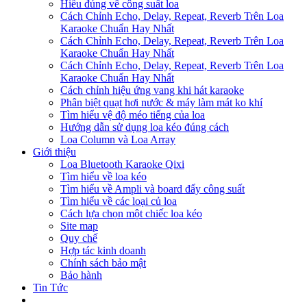
Hiểu đúng về công suất loa
Cách Chỉnh Echo, Delay, Repeat, Reverb Trên Loa
Karaoke Chuẩn Hay Nhất
Cách Chỉnh Echo, Delay, Repeat, Reverb Trên Loa
Karaoke Chuẩn Hay Nhất
Cách Chỉnh Echo, Delay, Repeat, Reverb Trên Loa
Karaoke Chuẩn Hay Nhất
Cách chỉnh hiệu ứng vang khi hát karaoke
Phân biệt quạt hơi nước & máy làm mát ko khí
Tìm hiểu vệ độ méo tiếng của loa
Hướng dẫn sử dụng loa kéo đúng cách
Loa Column và Loa Array
Giới thiệu
Loa Bluetooth Karaoke Qixi
Tìm hiểu về loa kéo
Tìm hiểu về Ampli và board đẩy công suất
Tìm hiểu về các loại củ loa
Cách lựa chọn một chiếc loa kéo
Site map
Quy chế
Hợp tác kinh doanh
Chính sách bảo mật
Bảo hành
Tin Tức