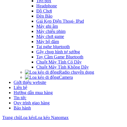
Tivi box
Headphone
Đồ Chơi
Đèn Bão
Giá Kẹp Điện Thoại- IPad
Máy ghi âm
Máy chiếu phim
Máy chơi game
Máy bộ đàm
Tai nghe bluetooth
Gậy chụp hình tự sướng
Tay Cầm Game Bluetooth
Chuột Máy Tính Có Dây
Chuột Máy Tính Không Dây
Radio chuyên dụng
Camera
Giới thiệu website
Liên hệ
Hướng dẫn mua hàng
Tin tức
Quy trình giao hàng
Bảo hành
Trang chủ
Loa kéo
Loa kéo Nanomax