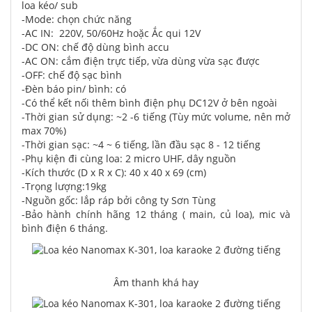
loa kéo/ sub
-Mode: chọn chức năng
-AC IN: 220V, 50/60Hz hoặc Ắc qui 12V
-DC ON: chế độ dùng bình accu
-AC ON: cắm điện trực tiếp, vừa dùng vừa sạc được
-OFF: chế độ sạc bình
-Đèn báo pin/ bình: có
-Có thể kết nối thêm bình điện phụ DC12V ở bên ngoài
-Thời gian sử dụng: ~2 -6 tiếng (Tùy mức volume, nên mở
max 70%)
-Thời gian sạc: ~4 ~ 6 tiếng, lần đầu sạc 8 - 12 tiếng
-Phụ kiện đi cùng loa: 2 micro UHF, dây nguồn
-Kích thước (D x R x C): 40 x 40 x 69 (cm)
-Trọng lượng:19kg
-Nguồn gốc: lắp ráp bởi công ty Sơn Tùng
-Bảo hành chính hãng 12 tháng ( main, củ loa), mic và
bình điện 6 tháng.
Âm thanh khá hay