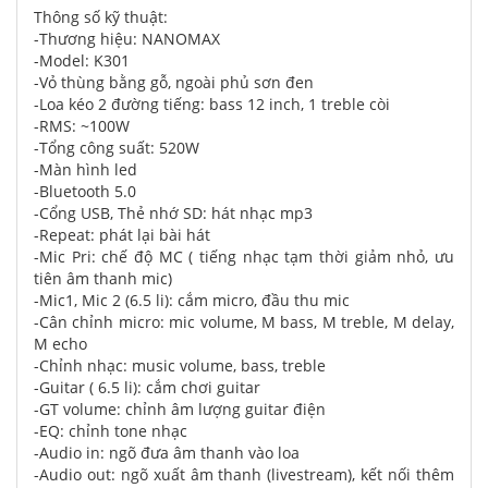
Thông số kỹ thuật:
-Thương hiệu: NANOMAX
-Model: K301
-Vỏ thùng bằng gỗ, ngoài phủ sơn đen
-Loa kéo 2 đường tiếng: bass 12 inch, 1 treble còi
-RMS: ~100W
-Tổng công suất: 520W
-Màn hình led
-Bluetooth 5.0
-Cổng USB, Thẻ nhớ SD: hát nhạc mp3
-Repeat: phát lại bài hát
-Mic Pri: chế độ MC ( tiếng nhạc tạm thời giảm nhỏ, ưu
tiên âm thanh mic)
-Mic1, Mic 2 (6.5 li): cắm micro, đầu thu mic
-Cân chỉnh micro: mic volume, M bass, M treble, M delay,
M echo
-Chỉnh nhạc: music volume, bass, treble
-Guitar ( 6.5 li): cắm chơi guitar
-GT volume: chỉnh âm lượng guitar điện
-EQ: chỉnh tone nhạc
-Audio in: ngõ đưa âm thanh vào loa
-Audio out: ngõ xuất âm thanh (livestream), kết nối thêm