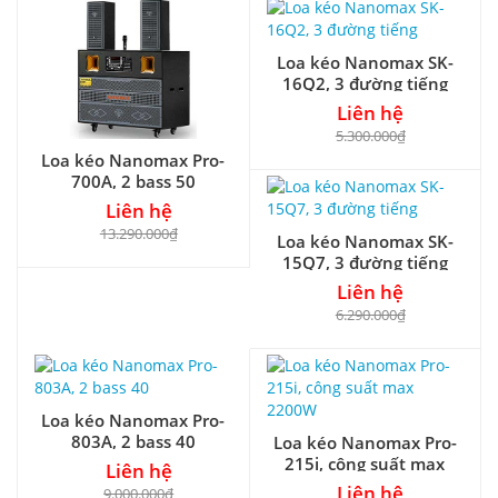
Loa kéo Nanomax SK-
16Q2, 3 đường tiếng
Liên hệ
5.300.000₫
Loa kéo Nanomax Pro-
700A, 2 bass 50
Liên hệ
13.290.000₫
Loa kéo Nanomax SK-
15Q7, 3 đường tiếng
Liên hệ
6.290.000₫
Loa kéo Nanomax Pro-
803A, 2 bass 40
Loa kéo Nanomax Pro-
215i, công suất max
Liên hệ
2200W
Liên hệ
9.000.000₫