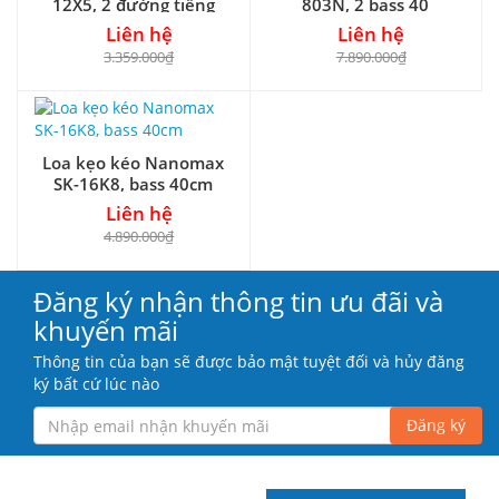
12X5, 2 đường tiếng
803N, 2 bass 40
Liên hệ
Liên hệ
3.359.000₫
7.890.000₫
Loa kẹo kéo Nanomax
SK-16K8, bass 40cm
Liên hệ
4.890.000₫
Đăng ký nhận thông tin ưu đãi và
khuyến mãi
Thông tin của bạn sẽ được bảo mật tuyệt đối và hủy đăng
ký bất cứ lúc nào
Đăng ký