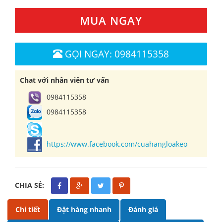
MUA NGAY
GỌI NGAY: 0984115358
Chat với nhân viên tư vấn
0984115358
0984115358
https://www.facebook.com/cuahangloakeo
CHIA SẺ:
Chi tiết
Đặt hàng nhanh
Đánh giá