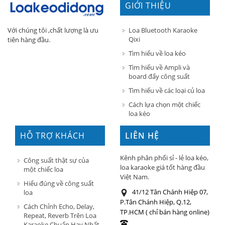
GIỚI THIỆU
Loa Bluetooth Karaoke
Với chúng tôi ,chất lượng là ưu
Qixi
tiên hàng đầu.
Tìm hiểu về loa kéo
Tìm hiểu về Ampli và
board đẩy công suất
Tìm hiểu về các loại củ loa
Cách lựa chọn một chiếc
loa kéo
HỖ TRỢ KHÁCH
LIÊN HỆ
HÀNG
Kênh phân phối sỉ - lẻ loa kéo,
Công suất thật sự của
loa karaoke giá tốt hàng đầu
một chiếc loa
Việt Nam.
Hiểu đúng về công suất
41/12 Tân Chánh Hiệp 07,
loa
P.Tân Chánh Hiệp, Q.12,
Cách Chỉnh Echo, Delay,
TP.HCM ( chỉ bán hàng online)
Repeat, Reverb Trên Loa
Karaoke Chuẩn Hay Nhất