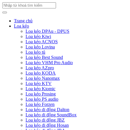
Trang chủ
Loa kéo
Loa kéo DPAu - DPUS
Loa kéo Kiwi
Loa kéo ACNOS
Loa kéo Lovina
Loa kéo tủ
Loa kéo Best Sound
Loa kéo VHM Pro Audio
Loa kéo AZpro
Loa kéo KODA
Loa kéo Nanomax
Loa kéo KTV
Loa kéo Kiomic
Loa kéo Prosing
Loa kéo PS audio
Loa kéo Forzen
Loa kéo di động Dalton
Loa kéo di động SoundBox
Loa kéo di động JBZ
Loa kéo di động Hosan