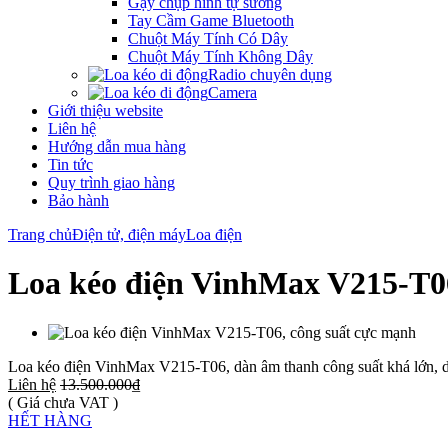
Gậy chụp hình tự sướng
Tay Cầm Game Bluetooth
Chuột Máy Tính Có Dây
Chuột Máy Tính Không Dây
Radio chuyên dụng
Camera
Giới thiệu website
Liên hệ
Hướng dẫn mua hàng
Tin tức
Quy trình giao hàng
Bảo hành
Trang chủ
Điện tử, điện máy
Loa điện
Loa kéo điện VinhMax V215-T06
Loa kéo điện VinhMax V215-T06, dàn âm thanh công suất khá lớn, d
Liên hệ
13.500.000₫
( Giá chưa VAT )
HẾT HÀNG