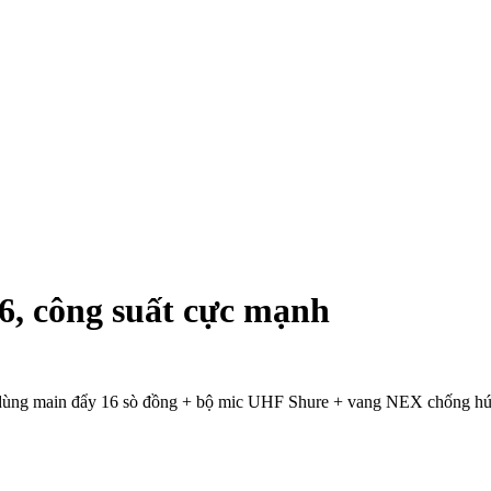
, công suất cực mạnh
ùng main đẩy 16 sò đồng + bộ mic UHF Shure + vang NEX chống hú rấ