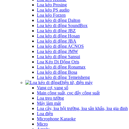
Loa kéo Prosing
Loa kéo PS audio
Loa kéo Forzen
Loa kéo di động Dalton
Loa kéo di động SoundBox
Loa kéo di động JBZ
Loa kéo di động Hosan
Loa kéo di động JBA
Loa kéo di động ACNOS
Loa kéo di động JMW
Loa kéo di động Sansui
Loa Kéo Di Động Oris
Loa kéo di động Ronamax
Loa kéo di động Bosa
Loa kéo di động Temeisheng
Điện tử, điện máy
Vang cơ, vang số
Main công suất, cục đẩy công suất
Loa treo tường
Máy làm mát
Loa cây, loa hội trường, loa sân khấu, loa gia đinh
Loa điện
Microphone Karaoke
Micro