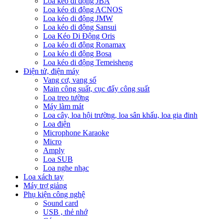
Loa kéo di động JBA
Loa kéo di động ACNOS
Loa kéo di động JMW
Loa kéo di động Sansui
Loa Kéo Di Động Oris
Loa kéo di động Ronamax
Loa kéo di động Bosa
Loa kéo di động Temeisheng
Điện tử, điện máy
Vang cơ, vang số
Main công suất, cục đẩy công suất
Loa treo tường
Máy làm mát
Loa cây, loa hội trường, loa sân khấu, loa gia đinh
Loa điện
Microphone Karaoke
Micro
Amply
Loa SUB
Loa nghe nhạc
Loa xách tay
Máy trợ giảng
Phụ kiện công nghệ
Sound card
USB , thẻ nhớ