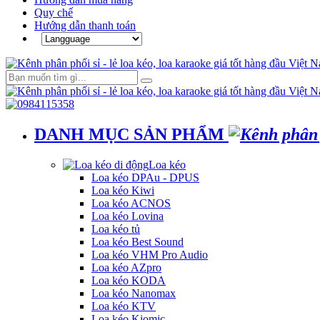
Quy chế
Hướng dẫn thanh toán
DANH MỤC SẢN PHẨM
Loa kéo
Loa kéo DPAu - DPUS
Loa kéo Kiwi
Loa kéo ACNOS
Loa kéo Lovina
Loa kéo tủ
Loa kéo Best Sound
Loa kéo VHM Pro Audio
Loa kéo AZpro
Loa kéo KODA
Loa kéo Nanomax
Loa kéo KTV
Loa kéo Kiomic