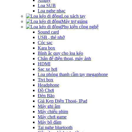
Amply
Loa SUB
Loa nghe nhạc
Loa xách tay
Máy trợ giảng
Phụ kiện công nghệ
Sound card
USB , thẻ nhớ
Cóc sạc
Kara box
Bình ắc quy cho loa kéo
Chân để điện thoại, máy ảnh
HDMI
Sạc xe hơi
Loa phóng thanh cầm tay megaphone
Tivi box
Headphone
Đồ Chơi
Đèn Bão
Giá Kẹp Điện Thoại- IPad
Máy ghi âm
Máy chiếu phim
Máy chơi game
Máy bộ đàm
Tai nghe bluetooth