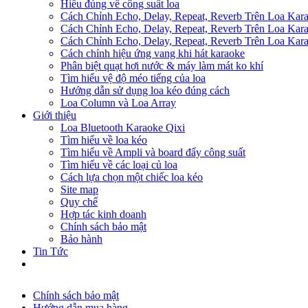
Hiểu đúng về công suất loa
Cách Chỉnh Echo, Delay, Repeat, Reverb Trên Loa Ka
Cách Chỉnh Echo, Delay, Repeat, Reverb Trên Loa Ka
Cách Chỉnh Echo, Delay, Repeat, Reverb Trên Loa Ka
Cách chỉnh hiệu ứng vang khi hát karaoke
Phân biệt quạt hơi nước & máy làm mát ko khí
Tìm hiểu vệ độ méo tiếng của loa
Hướng dẫn sử dụng loa kéo đúng cách
Loa Column và Loa Array
Giới thiệu
Loa Bluetooth Karaoke Qixi
Tìm hiểu về loa kéo
Tìm hiểu về Ampli và board đẩy công suất
Tìm hiểu về các loại củ loa
Cách lựa chọn một chiếc loa kéo
Site map
Quy chế
Hợp tác kinh doanh
Chính sách bảo mật
Bảo hành
Tin Tức
Chính sách bảo mật
Hướng dẫn mua hàng