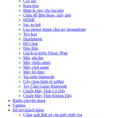
Cóc sạc
Kara box
Bình ắc quy cho loa kéo
Chân để điện thoại, máy ảnh
HDMI
Sạc xe hơi
Loa phóng thanh cầm tay megaphone
Tivi box
Headphone
Đồ Chơi
Đèn Bão
Giá Kẹp Điện Thoại- IPad
Máy ghi âm
Máy chiếu phim
Máy chơi game
Máy bộ đàm
Tai nghe bluetooth
Gậy chụp hình tự sướng
Tay Cầm Game Bluetooth
Chuột Máy Tính Có Dây
Chuột Máy Tính Không Dây
Radio chuyên dụng
Camera
Hỗ trợ khách hàng
Công suất thật sự của một chiếc loa