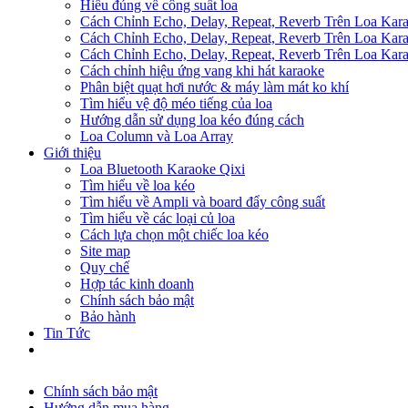
Hiểu đúng về công suất loa
Cách Chỉnh Echo, Delay, Repeat, Reverb Trên Loa Ka
Cách Chỉnh Echo, Delay, Repeat, Reverb Trên Loa Ka
Cách Chỉnh Echo, Delay, Repeat, Reverb Trên Loa Ka
Cách chỉnh hiệu ứng vang khi hát karaoke
Phân biệt quạt hơi nước & máy làm mát ko khí
Tìm hiểu vệ độ méo tiếng của loa
Hướng dẫn sử dụng loa kéo đúng cách
Loa Column và Loa Array
Giới thiệu
Loa Bluetooth Karaoke Qixi
Tìm hiểu về loa kéo
Tìm hiểu về Ampli và board đẩy công suất
Tìm hiểu về các loại củ loa
Cách lựa chọn một chiếc loa kéo
Site map
Quy chế
Hợp tác kinh doanh
Chính sách bảo mật
Bảo hành
Tin Tức
Chính sách bảo mật
Hướng dẫn mua hàng