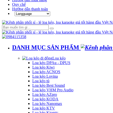
Quy chế
Hướng dẫn thanh toán
DANH MỤC SẢN PHẨM
Loa kéo
Loa kéo DPAu - DPUS
Loa kéo Kiwi
Loa kéo ACNOS
Loa kéo Lovina
Loa kéo tủ
Loa kéo Best Sound
Loa kéo VHM Pro Audio
Loa kéo AZpro
Loa kéo KODA
Loa kéo Nanomax
Loa kéo KTV
Loa kéo Kiomic