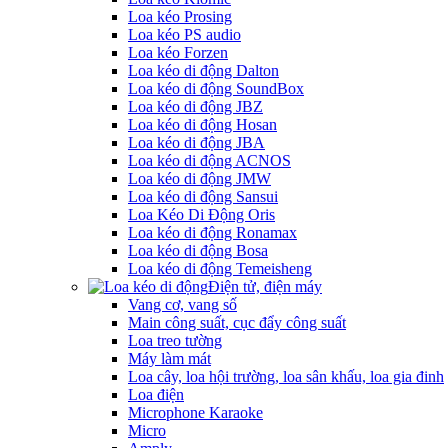
Loa kéo Prosing
Loa kéo PS audio
Loa kéo Forzen
Loa kéo di động Dalton
Loa kéo di động SoundBox
Loa kéo di động JBZ
Loa kéo di động Hosan
Loa kéo di động JBA
Loa kéo di động ACNOS
Loa kéo di động JMW
Loa kéo di động Sansui
Loa Kéo Di Động Oris
Loa kéo di động Ronamax
Loa kéo di động Bosa
Loa kéo di động Temeisheng
Điện tử, điện máy
Vang cơ, vang số
Main công suất, cục đẩy công suất
Loa treo tường
Máy làm mát
Loa cây, loa hội trường, loa sân khấu, loa gia đinh
Loa điện
Microphone Karaoke
Micro