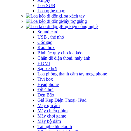
Amply
Loa SUB
Loa nghe nhạc
Loa xách tay
Máy trợ giảng
Phụ kiện công nghệ
Sound card
USB , thẻ nhớ
Cóc sạc
Kara box
Bình ắc quy cho loa kéo
Chân để điện thoại, máy ảnh
HDMI
Sạc xe hơi
Loa phóng thanh cầm tay megaphone
Tivi box
Headphone
Đồ Chơi
Đèn Bão
Giá Kẹp Điện Thoại- IPad
Máy ghi âm
Máy chiếu phim
Máy chơi game
Máy bộ đàm
Tai nghe bluetooth