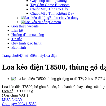
Gậy chụp hình tự sướng
Tay Cầm Game Bluetooth
Chuột Máy Tính Có Dây
Chuột Máy Tính Không Dây
Radio chuyên dụng
Camera
Giới thiệu website
Liên hệ
Hướng dẫn mua hàng
Tin tức
Quy trình giao hàng
Bảo hành
Trang chủ
Điện tử, điện máy
Loa điện
Loa kéo điện T8500, thùng gỗ dạ
Loa kéo điện T8500, bộ gồm 3 món, âm thanh rất hay, công suất th
Liên hệ
13.990.000₫
( Giá chưa VAT )
MUA NGAY
Gọi ngay: 0984115358