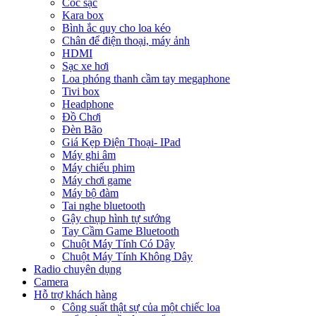
Cóc sạc
Kara box
Bình ắc quy cho loa kéo
Chân để điện thoại, máy ảnh
HDMI
Sạc xe hơi
Loa phóng thanh cầm tay megaphone
Tivi box
Headphone
Đồ Chơi
Đèn Bão
Giá Kẹp Điện Thoại- IPad
Máy ghi âm
Máy chiếu phim
Máy chơi game
Máy bộ đàm
Tai nghe bluetooth
Gậy chụp hình tự sướng
Tay Cầm Game Bluetooth
Chuột Máy Tính Có Dây
Chuột Máy Tính Không Dây
Radio chuyên dụng
Camera
Hỗ trợ khách hàng
Công suất thật sự của một chiếc loa