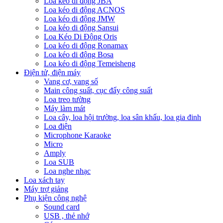
Loa kéo di động JBA
Loa kéo di động ACNOS
Loa kéo di động JMW
Loa kéo di động Sansui
Loa Kéo Di Động Oris
Loa kéo di động Ronamax
Loa kéo di động Bosa
Loa kéo di động Temeisheng
Điện tử, điện máy
Vang cơ, vang số
Main công suất, cục đẩy công suất
Loa treo tường
Máy làm mát
Loa cây, loa hội trường, loa sân khấu, loa gia đinh
Loa điện
Microphone Karaoke
Micro
Amply
Loa SUB
Loa nghe nhạc
Loa xách tay
Máy trợ giảng
Phụ kiện công nghệ
Sound card
USB , thẻ nhớ