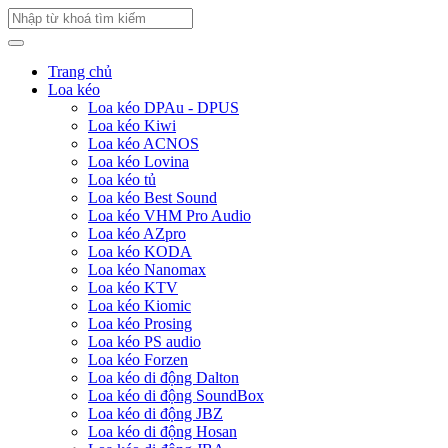
Trang chủ
Loa kéo
Loa kéo DPAu - DPUS
Loa kéo Kiwi
Loa kéo ACNOS
Loa kéo Lovina
Loa kéo tủ
Loa kéo Best Sound
Loa kéo VHM Pro Audio
Loa kéo AZpro
Loa kéo KODA
Loa kéo Nanomax
Loa kéo KTV
Loa kéo Kiomic
Loa kéo Prosing
Loa kéo PS audio
Loa kéo Forzen
Loa kéo di động Dalton
Loa kéo di động SoundBox
Loa kéo di động JBZ
Loa kéo di động Hosan