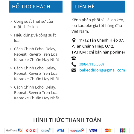
HỖ TRỢ KHÁCH
LIÊN HỆ
HÀNG
Kênh phân phối sỉ - lẻ loa kéo,
Công suất thật sự của
loa karaoke giá tốt hàng đầu
một chiếc loa
Việt Nam.
Hiểu đúng về công suất
41/12 Tân Chánh Hiệp 07,
loa
P.Tân Chánh Hiệp, Q.12,
Cách Chỉnh Echo, Delay,
TP.HCM ( chỉ bán hàng online)
Repeat, Reverb Trên Loa
Karaoke Chuẩn Hay Nhất
(0984.115.358)
Cách Chỉnh Echo, Delay,
loakeodidong@gmail.com
Repeat, Reverb Trên Loa
Karaoke Chuẩn Hay Nhất
Cách Chỉnh Echo, Delay,
Repeat, Reverb Trên Loa
Karaoke Chuẩn Hay Nhất
HÌNH THỨC THANH TOÁN