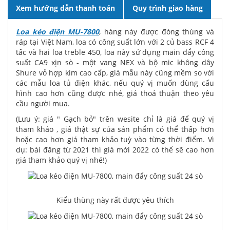
Xem hướng dẫn thanh toán
Quy trình giao hàng
Loa kéo điện MU-7800
, hàng này được đóng thùng và
ráp tại Việt Nam, loa có công suất lớn với 2 củ bass RCF 4
tấc và hai loa treble 450, loa này sử dụng main đẩy công
suất CA9 xịn sò - một vang NEX và bộ mic không dây
Shure vỏ hợp kim cao cấp, giá mẫu này cũng mềm so với
các mẫu loa tủ điện khác, nếu quý vị muốn dùng cấu
hình cao hơn cũng được nhé, giá thoả thuận theo yêu
cầu người mua.
(Lưu ý: giá " Gạch bỏ" trên wesite chỉ là giá để quý vị
tham khảo , giá thật sự của sản phẩm có thể thấp hơn
hoặc cao hơn giá tham khảo tuỳ vào từng thời điểm. Vì
dụ: bài đăng từ 2021 thì giá mới 2022 có thể sẽ cao hơn
giá tham khảo quý vị nhé!)
Kiểu thùng này rất được yêu thích