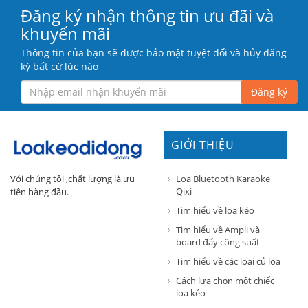
Đăng ký nhận thông tin ưu đãi và
khuyến mãi
Thông tin của bạn sẽ được bảo mật tuyệt đối và hủy đăng
ký bất cứ lúc nào
Đăng ký
GIỚI THIỆU
Loa Bluetooth Karaoke
Với chúng tôi ,chất lượng là ưu
Qixi
tiên hàng đầu.
Tìm hiểu về loa kéo
Tìm hiểu về Ampli và
board đẩy công suất
Tìm hiểu về các loại củ loa
Cách lựa chọn một chiếc
loa kéo