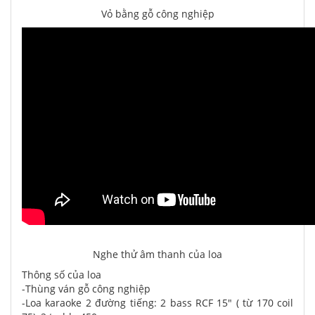
Vỏ bằng gỗ công nghiệp
Nghe thử âm thanh của loa
Thông số của loa
-Thùng ván gỗ công nghiệp
-Loa karaoke 2 đường tiếng: 2 bass RCF 15" ( từ 170 coil