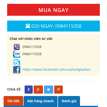
MUA NGAY
GỌI NGAY: 0984115358
Chat với nhân viên tư vấn
0984115358
0984115358
https://www.facebook.com/cuahangloakeo
CHIA SẺ:
Chi tiết
Đặt hàng nhanh
Đánh giá