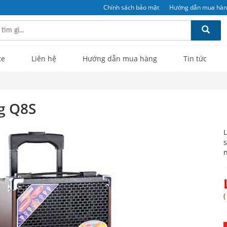
Chính sách bảo mật
Hướng dẫn mua hà
te
Liên hệ
Hướng dẫn mua hàng
Tin tức
g Q8S
L
s
n
(