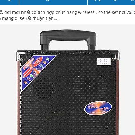
gỗ, đời mới nhất có tích hợp chức năng wireless , có thể kết nối với
mang đi sẽ rất thuận tiện....