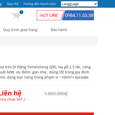
ng
Quy chế
Hướng dẫn thanh toán
0
Quy trình giao hàng
Bảo hành
oa Kéo Di Động Temeisheng Q8S, loa gỗ 2.5 tấc, công
uất 60W, ưu điểm: gọn nhẹ , dùng tốt trong gia đình
hỏ, dùng bán hàng trong phạm vi ~100m²+ karaoke.
Liên hệ
1.800.000₫
 Giá chưa VAT )