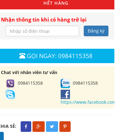
HẾT HÀNG
Nhận thông tin khi có hàng trở lại
Đăng ký
GỌI NGAY: 0984115358
Chat với nhân viên tư vấn
0984115358
0984115358
https://www.facebook.com/cuahangl
CHIA SẺ: