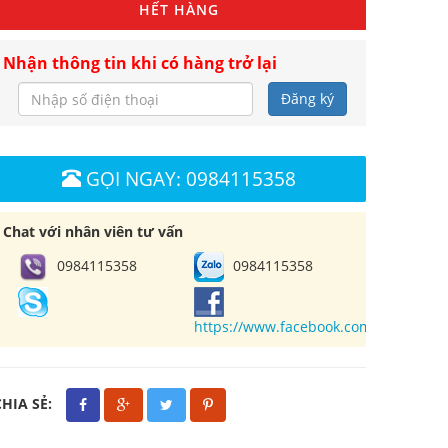
HẾT HÀNG
Nhận thông tin khi có hàng trở lại
Đăng ký
GỌI NGAY: 0984115358
Chat với nhân viên tư vấn
0984115358
0984115358
https://www.facebook.com/cuahangl
CHIA SẺ: