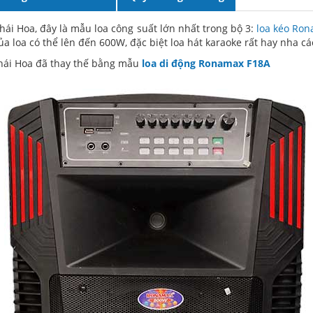
hái Hoa, đây là mẫu loa công suất lớn nhất trong bộ 3:
loa kéo Ron
ủa loa có thể lên đến 600W, đặc biệt loa hát karaoke rất hay nha cá
hái Hoa đã thay thế bằng mẫu
loa di động Ronamax F18A