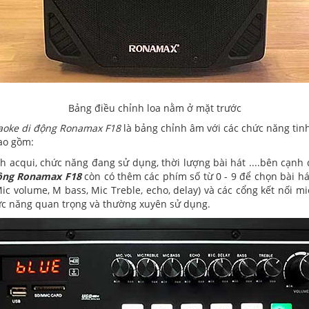
Bảng điều chỉnh loa nằm ở mặt trước
raoke di động Ronamax F18
là bảng chỉnh âm với các chức năng tinh
bao gồm:
cqui, chức năng đang sử dụng, thời lượng bài hát ....bên cạnh đó l
động Ronamax F18
còn có thêm các phím số từ 0 - 9 để chọn bài hát
c volume, M bass, Mic Treble, echo, delay) và các cổng kết nối mic
chức năng quan trọng và thường xuyên sử dụng.