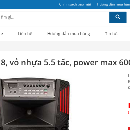
Chính sách bảo mật
Hướng dẫn mua hà
te
Liên hệ
Hướng dẫn mua hàng
Tin tức
8, vỏ nhựa 5.5 tấc, power max 6
L
R
đ
(