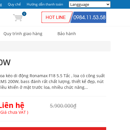
ng
Quy chế
Hướng dẫn thanh toán
0
Quy trình giao hàng
Bảo hành
00W
oa kéo di động Ronamax F18 5.5 Tấc , loa có công suất
MS 200W, bass đánh rất chất lượng, thiết kế đẹp, nút
iều khiển ở mặt trước loa, nhiều chức năng...
Liên hệ
5.900.000₫
 Giá chưa VAT )