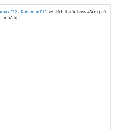
amax F12
-
Ronamax F15
, với kích thước bass 45cm ( cỡ
c anh/chị !