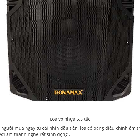
Loa vỏ nhựa 5.5 tấc
người mua ngay từ cái nhìn đầu tiên, loa có bẳng điều chỉnh âm th
ới âm thanh nghe rất sinh động .