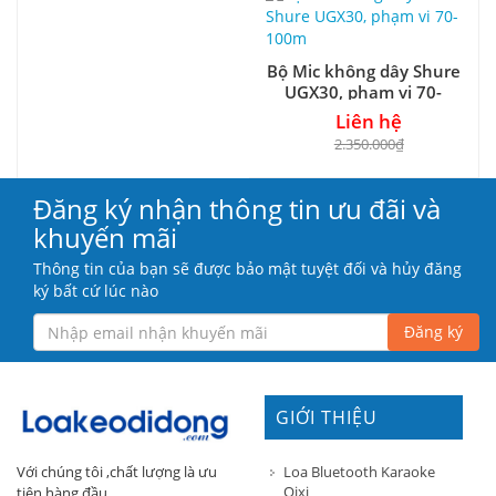
Bộ Mic không dây Shure
UGX30, phạm vi 70-
100m
Liên hệ
2.350.000₫
Đăng ký nhận thông tin ưu đãi và
khuyến mãi
Thông tin của bạn sẽ được bảo mật tuyệt đối và hủy đăng
ký bất cứ lúc nào
Đăng ký
GIỚI THIỆU
Loa Bluetooth Karaoke
Với chúng tôi ,chất lượng là ưu
Qixi
tiên hàng đầu.