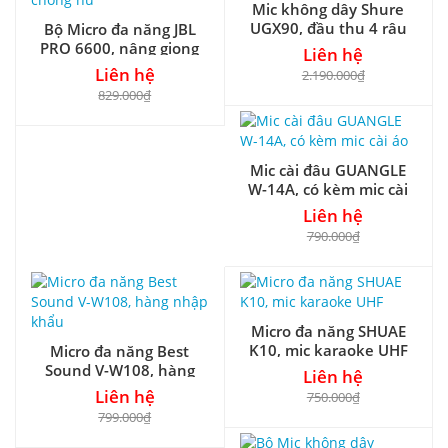
Mic không dây Shure
UGX90, đầu thu 4 râu
Bộ Micro đa năng JBL
PRO 6600, nâng giọng
Liên hệ
và chống hú
Liên hệ
2.190.000₫
829.000₫
Mic cài đâu GUANGLE
W-14A, có kèm mic cài
áo
Liên hệ
790.000₫
Micro đa năng SHUAE
K10, mic karaoke UHF
Micro đa năng Best
Sound V-W108, hàng
Liên hệ
nhập khẩu
Liên hệ
750.000₫
799.000₫