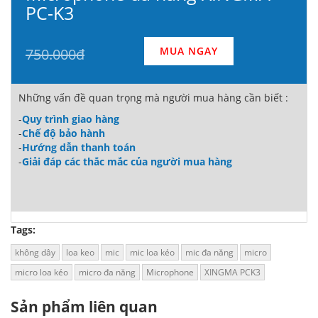
PC-K3
MUA NGAY
750.000đ
Những vấn đề quan trọng mà người mua hàng cần biết :
-
Quy trình giao hàng
-
Chế độ bảo hành
-
Hướng dẫn thanh toán
-
Giải đáp các thắc mắc của người mua hàng
Tags:
không dây
loa keo
mic
mic loa kéo
mic đa năng
micro
micro loa kéo
micro đa năng
Microphone
XINGMA PCK3
Sản phẩm liên quan