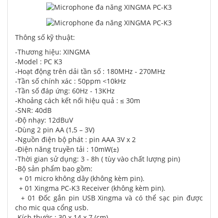
Thông số kỹ thuật:
-Thương hiệu: XINGMA
-Model : PC K3
-Hoạt động trên dải tần số : 180MHz - 270MHz
-Tần số chính xác : 50ppm <10kHz
-Tần số đáp ứng: 60Hz - 13KHz
-Khoảng cách kết nối hiệu quả : ≤ 30m
-SNR: 40dB
-Độ nhạy: 12dBuV
-Dùng 2 pin AA (1,5 – 3V)
-Nguồn điện bộ phát : pin AAA 3V x 2
-Điện năng truyền tải : 10mW(±)
-Thời gian sử dụng: 3 - 8h ( tùy vào chất lượng pin)
-Bộ sản phẩm bao gồm:
+ 01 micro không dây (không kèm pin).
+ 01 Xingma PC-K3 Receiver (không kèm pin).
+ 01 Đốc gắn pin USB Xingma và có thể sạc pin được
cho mic qua cổng usb.
-Kích thước : 30 x 14 x 7 (cm)