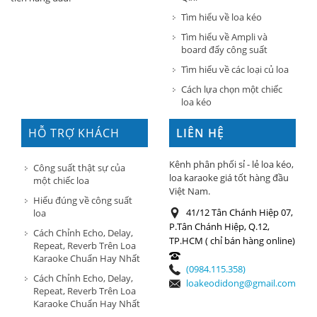
Tìm hiểu về loa kéo
Tìm hiểu về Ampli và
board đẩy công suất
Tìm hiểu về các loại củ loa
Cách lựa chọn một chiếc
loa kéo
HỖ TRỢ KHÁCH
LIÊN HỆ
HÀNG
Kênh phân phối sỉ - lẻ loa kéo,
Công suất thật sự của
loa karaoke giá tốt hàng đầu
một chiếc loa
Việt Nam.
Hiểu đúng về công suất
41/12 Tân Chánh Hiệp 07,
loa
P.Tân Chánh Hiệp, Q.12,
Cách Chỉnh Echo, Delay,
TP.HCM ( chỉ bán hàng online)
Repeat, Reverb Trên Loa
Karaoke Chuẩn Hay Nhất
(0984.115.358)
Cách Chỉnh Echo, Delay,
loakeodidong@gmail.com
Repeat, Reverb Trên Loa
Karaoke Chuẩn Hay Nhất