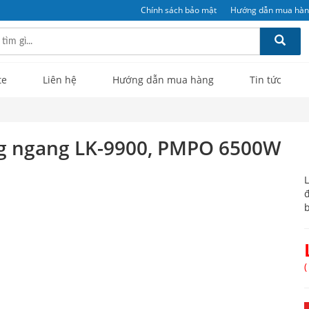
Chính sách bảo mật
Hướng dẫn mua hà
te
Liên hệ
Hướng dẫn mua hàng
Tin tức
ng ngang LK-9900, PMPO 6500W
L
đ
b
(