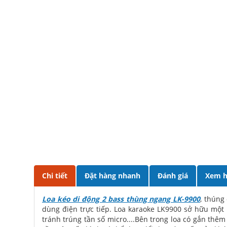
Chi tiết
Đặt hàng nhanh
Đánh giá
Xem h
Loa kéo di động 2 bass thùng ngang LK-9900
, thúng
dùng điện trực tiếp. Loa karaoke LK9900 sở hữu một 
tránh trúng tần số micro....Bên trong loa có gắn thê