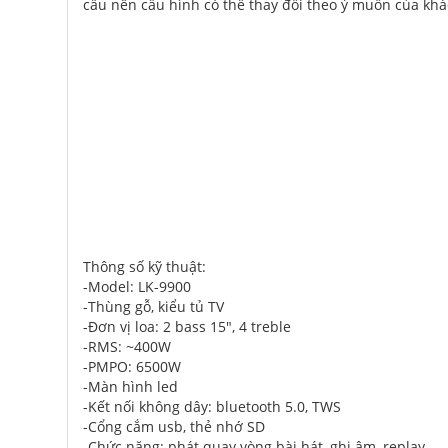
cầu nên cấu hình có thể thay đổi theo ý muốn của kh
Thông số kỹ thuật:
-Model: LK-9900
-Thùng gỗ, kiểu tủ TV
-Đơn vị loa: 2 bass 15", 4 treble
-RMS: ~400W
-PMPO: 6500W
-Màn hình led
-Kết nối không dây: bluetooth 5.0, TWS
-Cổng cắm usb, thẻ nhớ SD
-Chức năng: phát quay vòng bài hát, ghi âm, replay