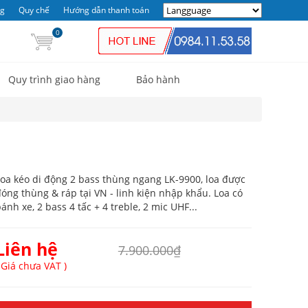
ng
Quy chế
Hướng dẫn thanh toán
0
Quy trình giao hàng
Bảo hành
oa kéo di động 2 bass thùng ngang LK-9900, loa được
óng thùng & ráp tại VN - linh kiện nhập khẩu. Loa có
ánh xe, 2 bass 4 tấc + 4 treble, 2 mic UHF...
Liên hệ
7.900.000₫
 Giá chưa VAT )