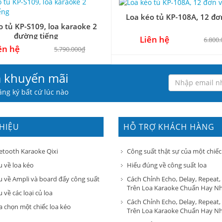
Loa kéo tủ KP-108A, 12 đơn
o tủ KP-S109, loa karaoke 2
đường tiếng
Liên hệ
6.800
ên hệ
5.790.000₫
à khuyến mãi
ng ký bất cứ lúc nào
THIỆU
HỖ TRỢ KHÁCH HÀNG
etooth Karaoke Qixi
Công suất thật sự của một chiếc
u về loa kéo
Hiểu đúng về công suất loa
u về Ampli và board đẩy công suất
Cách Chỉnh Echo, Delay, Repeat,
Trên Loa Karaoke Chuẩn Hay N
 về các loại củ loa
Cách Chỉnh Echo, Delay, Repeat,
a chọn một chiếc loa kéo
Trên Loa Karaoke Chuẩn Hay N