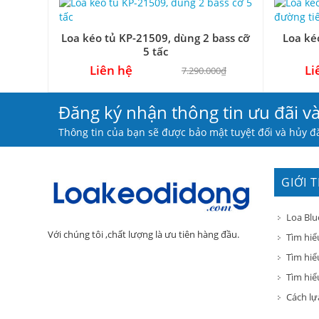
Loa kéo tủ KP-21509, dùng 2 bass cỡ
Loa ké
5 tấc
Liên hệ
Li
7.290.000₫
Đăng ký nhận thông tin ưu đãi v
Thông tin của bạn sẽ được bảo mật tuyệt đối và hủy đă
GIỚI 
Loa Blu
Với chúng tôi ,chất lượng là ưu tiên hàng đầu.
Tìm hiể
Tìm hiể
Tìm hiểu
Cách lự