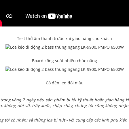
Test thử âm thanh trước khi giao hàng cho khách
Board công suất nhiều chức năng
Có đèn led đổi màu
trong vòng 7 ngày nếu sản phẩm bị lỗi kỹ thuật hoặc giao hàng
, không nứt vỡ, trầy xước, chập cháy, chúng tôi cũng không nhận
g tôi có nhận: vá thùng loa bị nứt - vỡ, cung cấp các linh phụ kiện c