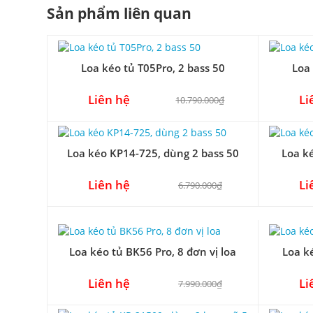
Sản phẩm liên quan
Loa kéo tủ T05Pro, 2 bass 50
Loa 
Liên hệ
Li
10.790.000₫
Loa kéo KP14-725, dùng 2 bass 50
Loa k
Liên hệ
Li
6.790.000₫
Loa kéo tủ BK56 Pro, 8 đơn vị loa
Loa ké
Liên hệ
Li
7.990.000₫