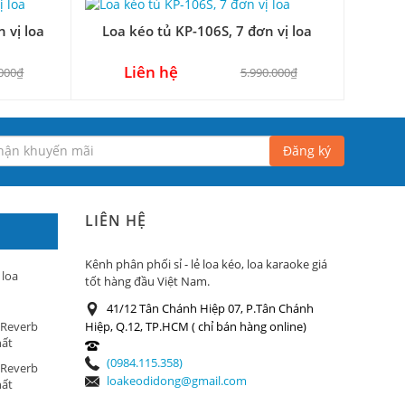
 vị loa
Loa kéo tủ KP-106S, 7 đơn vị loa
Liên hệ
.000₫
5.990.000₫
Đăng ký
LIÊN HỆ
Kênh phân phối sỉ - lẻ loa kéo, loa karaoke giá
 loa
tốt hàng đầu Việt Nam.
41/12 Tân Chánh Hiệp 07, P.Tân Chánh
 Reverb
Hiệp, Q.12, TP.HCM ( chỉ bán hàng online)
hất
(0984.115.358)
 Reverb
loakeodidong@gmail.com
hất