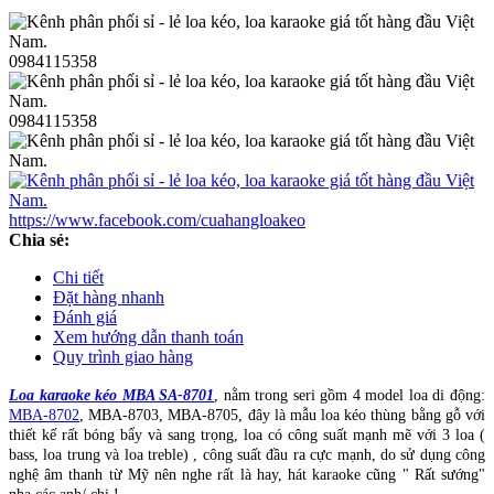
0984115358
0984115358
https://www.facebook.com/cuahangloakeo
Chia sẻ:
Chi tiết
Đặt hàng nhanh
Đánh giá
Xem hướng dẫn thanh toán
Quy trình giao hàng
Loa karaoke kéo MBA SA-8701
, nằm trong seri gồm 4 model loa di động:
MBA-8702
, MBA-8703, MBA-8705, đây là mẫu loa kéo thùng bằng gỗ với
thiết kế rất bóng bẩy và sang trọng, loa có công suất mạnh mẽ với 3 loa (
bass, loa trung và loa treble) , công suất đầu ra cực mạnh, do sử dụng công
nghệ âm thanh từ Mỹ nên nghe rất là hay, hát karaoke cũng " Rất sướng"