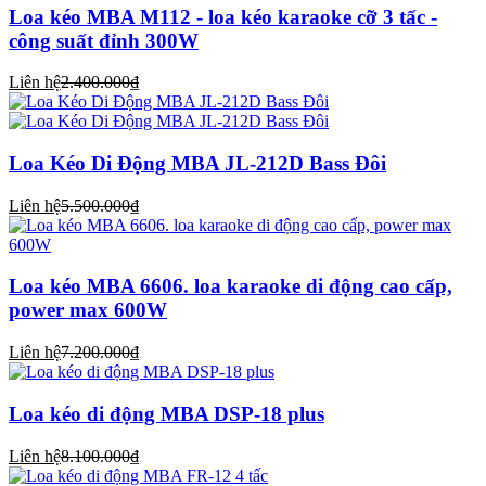
Loa kéo MBA M112 - loa kéo karaoke cỡ 3 tấc -
công suất đỉnh 300W
Liên hệ
2.400.000₫
Loa Kéo Di Động MBA JL-212D Bass Đôi
Liên hệ
5.500.000₫
Loa kéo MBA 6606. loa karaoke di động cao cấp,
power max 600W
Liên hệ
7.200.000₫
Loa kéo di động MBA DSP-18 plus
Liên hệ
8.100.000₫