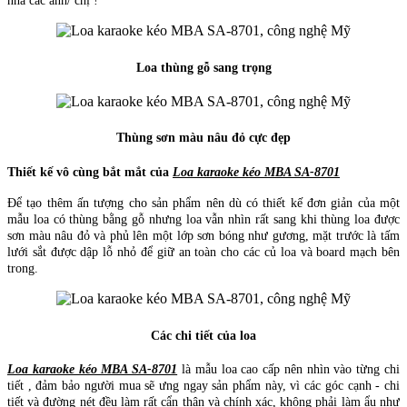
nha các anh/ chị !
Loa thùng gỗ sang trọng
Thùng sơn màu nâu đỏ cực đẹp
Thiết kế vô cùng bắt mắt của
Loa karaoke kéo MBA SA-8701
Để tạo thêm ấn tượng cho sản phẩm nên dù có thiết kế đơn giản của một
mẫu loa có thùng bằng gỗ nhưng loa vẫn nhìn rất sang khi thùng loa được
sơn màu nâu đỏ và phủ lên một lớp sơn bóng như gương, mặt trước là tấm
lưới sắt được dập lỗ nhỏ để giữ an toàn cho các củ loa và board mạch bên
trong.
Các chi tiết của loa
Loa karaoke kéo MBA SA-8701
là mẫu loa cao cấp nên nhìn vào từng chi
tiết , đảm bảo người mua sẽ ưng ngay sản phẩm này, vì các góc cạnh - chi
tiết và đường nét đều làm rất cẩn thận và chính xác, không phải làm ẩu như