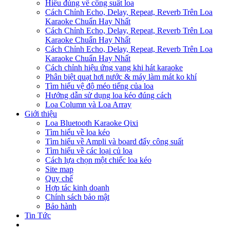
Hiểu đúng về công suất loa
Cách Chỉnh Echo, Delay, Repeat, Reverb Trên Loa
Karaoke Chuẩn Hay Nhất
Cách Chỉnh Echo, Delay, Repeat, Reverb Trên Loa
Karaoke Chuẩn Hay Nhất
Cách Chỉnh Echo, Delay, Repeat, Reverb Trên Loa
Karaoke Chuẩn Hay Nhất
Cách chỉnh hiệu ứng vang khi hát karaoke
Phân biệt quạt hơi nước & máy làm mát ko khí
Tìm hiểu vệ độ méo tiếng của loa
Hướng dẫn sử dụng loa kéo đúng cách
Loa Column và Loa Array
Giới thiệu
Loa Bluetooth Karaoke Qixi
Tìm hiểu về loa kéo
Tìm hiểu về Ampli và board đẩy công suất
Tìm hiểu về các loại củ loa
Cách lựa chọn một chiếc loa kéo
Site map
Quy chế
Hợp tác kinh doanh
Chính sách bảo mật
Bảo hành
Tin Tức