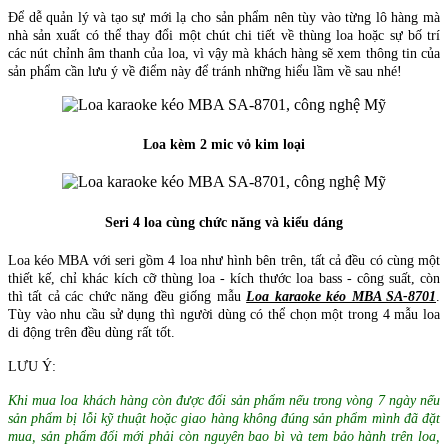
Để dễ quản lý và tạo sự mới lạ cho sản phẩm nên tùy vào từng lô hàng mà
nhà sản xuất có thể thay đổi một chút chi tiết về thùng loa hoặc sự bố trí
các nút chỉnh âm thanh của loa, vì vậy mà khách hàng sẽ xem thông tin của
sản phẩm cần lưu ý về điểm này để tránh những hiểu lầm về sau nhé!
Loa kèm 2 mic vỏ kim loại
Seri 4 loa cùng chức năng và kiểu dáng
Loa kéo MBA với seri gồm 4 loa như hình bên trên, tất cả đều có cùng một
thiết kế, chỉ khác kích cỡ thùng loa - kích thước loa bass - công suất, còn
thì tất cả các chức năng đều giống mẫu
Loa karaoke kéo MBA SA-8701
.
Tùy vào nhu cầu sử dụng thì người dùng có thể chọn một trong 4 mẫu loa
di động trên đều dùng rất tốt.
LƯU Ý:
Khi mua loa khách hàng còn được đổi sản phẩm nếu trong vòng 7 ngày nếu
sản phẩm bị lỗi kỹ thuật hoặc giao hàng không đúng sản phẩm mình đã đặt
mua, sản phẩm đổi mới phải còn nguyên bao bì và tem bảo hành trên loa,