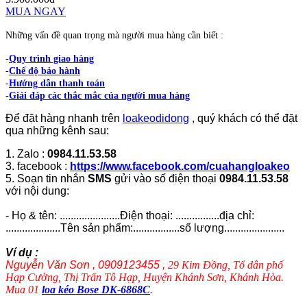
MUA NGAY
Những vấn đề quan trọng mà người mua hàng cần biết :
-
Quy trình giao hàng
-
Chế độ bảo hành
-
Hướng dẫn thanh toán
-
Giải đáp các thắc mắc của người mua hàng
Để đặt hàng nhanh trên
loakeodidong
, quý khách có thể đặt
qua những kênh sau:
1. Zalo :
0984.11.53.58
3. facebook :
https://www.facebook.com/cuahangloakeo
5. Soạn tin nhắn
SMS
gửi vào số điện thoại
0984.11.53.58
với nội dung:
- Họ & tên: ......................Điện thoại: ................địa chỉ:
....................Tên sản phẩm:.................số lượng......................
Ví dụ :
Nguyễn Văn Sơn , 0909123455 ,
29 Kim Đồng, Tổ dân phố
Hạp Cường, Thị Trấn Tô Hạp, Huyện Khánh Sơn, Khánh Hòa.
Mua 01
loa kéo Bose DK-6868C
.