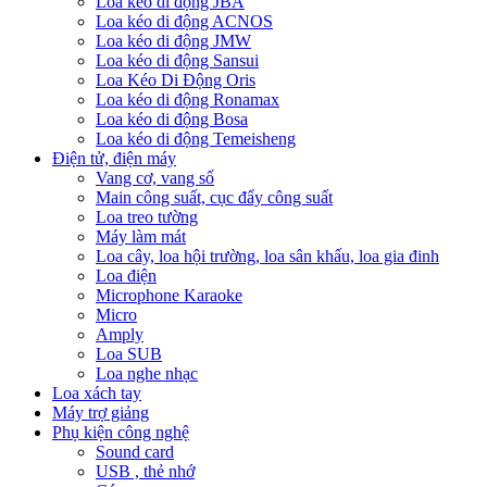
Loa kéo di động JBA
Loa kéo di động ACNOS
Loa kéo di động JMW
Loa kéo di động Sansui
Loa Kéo Di Động Oris
Loa kéo di động Ronamax
Loa kéo di động Bosa
Loa kéo di động Temeisheng
Điện tử, điện máy
Vang cơ, vang số
Main công suất, cục đẩy công suất
Loa treo tường
Máy làm mát
Loa cây, loa hội trường, loa sân khấu, loa gia đinh
Loa điện
Microphone Karaoke
Micro
Amply
Loa SUB
Loa nghe nhạc
Loa xách tay
Máy trợ giảng
Phụ kiện công nghệ
Sound card
USB , thẻ nhớ