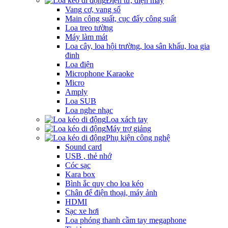
Điện tử, điện máy
Vang cơ, vang số
Main công suất, cục đẩy công suất
Loa treo tường
Máy làm mát
Loa cây, loa hội trường, loa sân khấu, loa gia
đinh
Loa điện
Microphone Karaoke
Micro
Amply
Loa SUB
Loa nghe nhạc
Loa xách tay
Máy trợ giảng
Phụ kiện công nghệ
Sound card
USB , thẻ nhớ
Cóc sạc
Kara box
Bình ắc quy cho loa kéo
Chân để điện thoại, máy ảnh
HDMI
Sạc xe hơi
Loa phóng thanh cầm tay megaphone