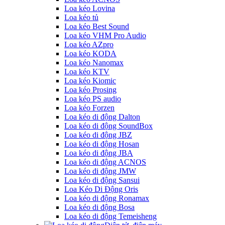
Loa kéo Lovina
Loa kéo tủ
Loa kéo Best Sound
Loa kéo VHM Pro Audio
Loa kéo AZpro
Loa kéo KODA
Loa kéo Nanomax
Loa kéo KTV
Loa kéo Kiomic
Loa kéo Prosing
Loa kéo PS audio
Loa kéo Forzen
Loa kéo di động Dalton
Loa kéo di động SoundBox
Loa kéo di động JBZ
Loa kéo di động Hosan
Loa kéo di động JBA
Loa kéo di động ACNOS
Loa kéo di động JMW
Loa kéo di động Sansui
Loa Kéo Di Động Oris
Loa kéo di động Ronamax
Loa kéo di động Bosa
Loa kéo di động Temeisheng