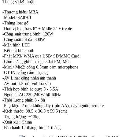
Thông số kỹ thuật:
-Thương hiệu: MBA
-Model: SA8701
-Thùng loa: gỗ
-Đơn vị loa: bass 8" + Midle 3" + treble
-Công suất trung bình: 120W
-Công suất tối đa: 800W
-Màn hình LED
-Kết nối bluetooth
-Phát MP3/ WMA qua USB/ SD/MMC Card
-Chức năng ghi âm, nghe đài FM, MC
-Mic1/ Mic2: cổng 6.5mm cắm microphone
-GT.IN: cổng cắm nhạc cụ
-AV Line: cổng nhận âm thanh
-AV out: kết nối với loa sub
-Tích hợp bình ắc quy: 5 - 5.5A
-Nguồn : AC 220-240V/ 50-60Hz
-Thời lượng phát: 3 - 8h
-Phụ kiện: 2 mic không dây ( pin AA), dây nguồn, remote
-Kích thước: 38.5 x 36.5 x 59.5 (cm)
-Trọng lượng: ~13kg
-Xuất xứ : China
-Bảo hành 12 tháng, bình 1 tháng.