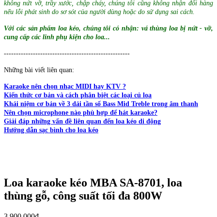
không nứt vỡ, trầy xước, chập cháy, chúng tôi cũng không nhận đổi hàng
nếu lỗi phát sinh do sơ sót của người dùng hoặc do sử dụng sai cách.
Với các sản phẩm loa kéo, chúng tôi có nhận: vá thùng loa bị nứt - vỡ,
cung cấp các linh phụ kiện cho loa...
----------------------------------------------------
Những bài viết liên quan:
Karaoke nên chọn nhạc MIDI hay KTV ?
Kiến thức cơ bản và cách phân biệt các loại củ loa
Khái niệm cơ bản về 3 dải tần số Bass Mid Treble trong âm thanh
Nên chọn microphone nào phù hợp để hát karaoke?
Giải đáp những vấn đề liên quan đến loa kéo di động
Hướng dẫn sạc bình cho loa kéo
Loa karaoke kéo MBA SA-8701, loa
thùng gỗ, công suất tối đa 800W
3.900.000đ