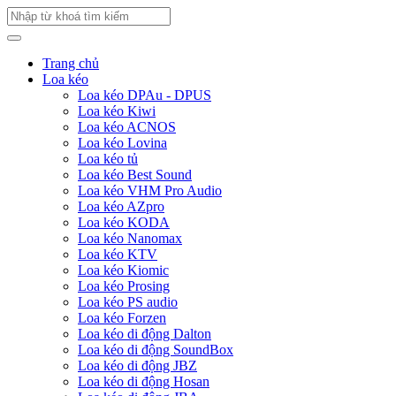
Trang chủ
Loa kéo
Loa kéo DPAu - DPUS
Loa kéo Kiwi
Loa kéo ACNOS
Loa kéo Lovina
Loa kéo tủ
Loa kéo Best Sound
Loa kéo VHM Pro Audio
Loa kéo AZpro
Loa kéo KODA
Loa kéo Nanomax
Loa kéo KTV
Loa kéo Kiomic
Loa kéo Prosing
Loa kéo PS audio
Loa kéo Forzen
Loa kéo di động Dalton
Loa kéo di động SoundBox
Loa kéo di động JBZ
Loa kéo di động Hosan