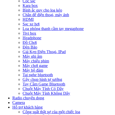
Cóc sạc
Kara box
Bình ắc quy cho loa kéo
Chân để điện thoại, máy ảnh
HDMI
Sạc xe hơi
Loa phóng thanh cầm tay megaphone
Tivi box
Headphone
Đồ Chơi
Đèn Bão
Giá Kẹp Điện Thoại- IPad
Máy ghi âm
Máy chiếu phim
Máy chơi game
Máy bộ đàm
Tai nghe bluetooth
Gậy chụp hình tự sướng
Tay Cầm Game Bluetooth
Chuột Máy Tính Có Dây
Chuột Máy Tính Không Dây
Radio chuyên dụng
Camera
Hỗ trợ khách hàng
Công suất thật sự của một chiếc loa