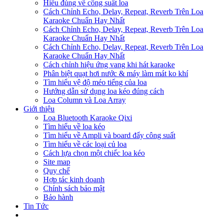
Hiểu đúng về công suất loa
Cách Chỉnh Echo, Delay, Repeat, Reverb Trên Loa
Karaoke Chuẩn Hay Nhất
Cách Chỉnh Echo, Delay, Repeat, Reverb Trên Loa
Karaoke Chuẩn Hay Nhất
Cách Chỉnh Echo, Delay, Repeat, Reverb Trên Loa
Karaoke Chuẩn Hay Nhất
Cách chỉnh hiệu ứng vang khi hát karaoke
Phân biệt quạt hơi nước & máy làm mát ko khí
Tìm hiểu vệ độ méo tiếng của loa
Hướng dẫn sử dụng loa kéo đúng cách
Loa Column và Loa Array
Giới thiệu
Loa Bluetooth Karaoke Qixi
Tìm hiểu về loa kéo
Tìm hiểu về Ampli và board đẩy công suất
Tìm hiểu về các loại củ loa
Cách lựa chọn một chiếc loa kéo
Site map
Quy chế
Hợp tác kinh doanh
Chính sách bảo mật
Bảo hành
Tin Tức