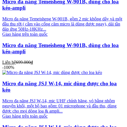
Micro đa năng Temeisheng W-901B, dùng cho loa
kéo-ampli
Micro đa năng Temeisheng W-901B, gồm 2 mic không dây và một
đầu thu rời ( cắm vào cổng căm micro là dùng được ngay), dải tần
đáp ứng 50Hz-18KHz...
Giao hàng trên toàn quốc
Micro đa năng Temeisheng W-901B, dùng cho loa
kéo-ampli
Liên hệ
699.000₫
-100%
Micro đa năng JSJ W-14, mic dùng được cho loa
kéo
Micro đa năng JSJ W-14, mic UHF chính hãng, vỏ bằng nhôm
nguyên khối, một bộ bao gồm: 01 microphone và đầu thu, dùng
được cho mọi dòng loa & ampli...
Giao hàng trên toàn quốc