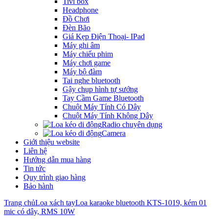
Tivi box
Headphone
Đồ Chơi
Đèn Bão
Giá Kẹp Điện Thoại- IPad
Máy ghi âm
Máy chiếu phim
Máy chơi game
Máy bộ đàm
Tai nghe bluetooth
Gậy chụp hình tự sướng
Tay Cầm Game Bluetooth
Chuột Máy Tính Có Dây
Chuột Máy Tính Không Dây
Radio chuyên dụng
Camera
Giới thiệu website
Liên hệ
Hướng dẫn mua hàng
Tin tức
Quy trình giao hàng
Bảo hành
Trang chủ
Loa xách tay
Loa karaoke bluetooth KTS-1019, kém 01
mic có dây, RMS 10W