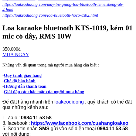
https://loakeodidong.com/may-tro-giang-loa-bluetooth-temeisheng-a6-
4.html
https://loakeodidong.com/loa-bluetooth-hoco-ds02.html
Loa karaoke bluetooth KTS-1019, kém 01
mic có dây, RMS 10W
350.000đ
MUA NGAY
Những vấn đề quan trọng mà người mua hàng cần biết :
-
Quy trình giao hàng
-
Chế độ bảo hành
-
Hướng dẫn thanh toán
-
Giải đáp các thắc mắc của người mua hàng
Để đặt hàng nhanh trên
loakeodidong
, quý khách có thể đặt
qua những kênh sau:
1. Zalo :
0984.11.53.58
3. facebook :
https://www.facebook.com/cuahangloakeo
5. Soạn tin nhắn
SMS
gửi vào số điện thoại
0984.11.53.58
với nội dung: