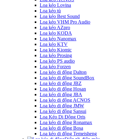
Loa kéo Lovina
Loa kéo tủ
Loa kéo Best Sound
Loa kéo VHM Pro Audio
Loa kéo AZpro
Loa kéo KODA
Loa kéo Nanomax
Loa kéo KTV
Loa kéo Kiomic
Loa kéo Prosing
Loa kéo PS audio
Loa kéo Forzen
Loa kéo di động Dalton
Loa kéo di động SoundBox
Loa kéo di động JBZ
Loa kéo di động Hosan
Loa kéo di động JBA
Loa kéo di động ACNOS
Loa kéo di động JMW
Loa kéo di động Sansui
Loa Kéo Di Động Oris
Loa kéo di động Ronamax
Loa kéo di động Bosa
Loa kéo di động Temeisheng