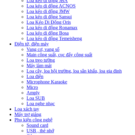
Loa kéo di động JBA
Loa kéo di động ACNOS
Loa kéo di động JMW
Loa kéo di động Sansui
Loa Kéo Di Động Oris
Loa kéo di động Ronamax
Loa kéo di động Bosa
Loa kéo di động Temeisheng
Điện tử, điện máy
Vang cơ, vang số
Main công suất, cục đẩy công suất
Loa treo tường
Máy làm mát
Loa cây, loa hội trường, loa sân khấu, loa gia đinh
Loa điện
Microphone Karaoke
Micro
Amply
Loa SUB
Loa nghe nhạc
Loa xách tay
Máy trợ giảng
Phụ kiện công nghệ
Sound card
USB , thẻ nhớ