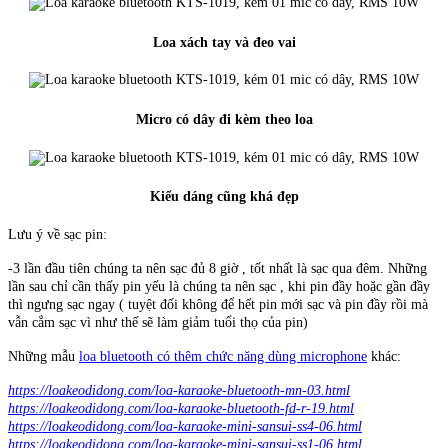
Loa xách tay và đeo vai
Micro có dây đi kèm theo loa
Kiểu dáng cũng khá đẹp
Lưu ý về sạc pin:
-3 lần đầu tiên chúng ta nên sạc đủ 8 giờ , tốt nhất là sạc qua đêm. Những
lần sau chỉ cần thấy pin yếu là chúng ta nên sạc , khi pin đầy hoặc gần đầy
thì ngưng sạc ngay ( tuyệt đối không để hết pin mới sạc và pin đầy rồi mà
vẫn cắm sạc vì như thế sẽ làm giảm tuổi thọ của pin)
Những mẫu
loa bluetooth có thêm chức năng dùng microphone
khác:
https://loakeodidong.com/loa-karaoke-bluetooth-mn-03.html
https://loakeodidong.com/loa-karaoke-bluetooth-fd-r-19.html
https://loakeodidong.com/loa-karaoke-mini-sansui-ss4-06.html
https://loakeodidong.com/loa-karaoke-mini-sansui-ss1-06.html