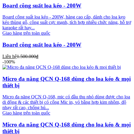
Board công suất loa kéo - 200W
Board công suất loa kéo - 200W, hàng cao cấp, dành cho loa kẹo
kéo thùng gỗ, công suất cực mạnh, tích hợp nhiều chức năng, hỗ trợ
karaoke rất hay...
Giao hàng trên toàn quốc
Board công suất loa kéo - 200W
Liên hệ
1.500.000₫
-100%
Micro đa năng QCN Q-168 dùng cho loa kéo & mọi
thiết bị
Micro đa năng QCN Q-168, mic có đầu thu nhỏ dùng được cho loa
di động & các thiết bị có cổng Mic in, vỏ bằng hợp kim nhôm, độ
nhạy rất cao, chống hú...
Giao hàng trên toàn quốc
Micro đa năng QCN Q-168 dùng cho loa kéo & mọi
thiết bị