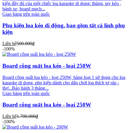
kiện đầy đủ của một chiếc loa karaoke di dong: thùng, tay kéo ,
bánh xe, board mạch...
Giao hàng trên toàn quốc
Phụ kiện loa kéo di động, bao gồm tất cả linh phụ
kiện
Liên hệ
500.000₫
-100%
Board công suất loa kéo - loại 250W
Board công suất loa kéo - loại 250W, hàng loại 1 sử dụng cho loa
karaoke di dong, phụ kiện dành cho dân chơi loa thích tự ráp -
thợ...Bảo hành 3 tháng...
Giao hàng trên toàn quốc
Board công suất loa kéo - loại 250W
Liên hệ
1.700.000₫
-100%