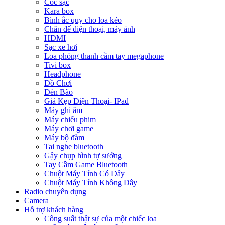
Cóc sạc
Kara box
Bình ắc quy cho loa kéo
Chân để điện thoại, máy ảnh
HDMI
Sạc xe hơi
Loa phóng thanh cầm tay megaphone
Tivi box
Headphone
Đồ Chơi
Đèn Bão
Giá Kẹp Điện Thoại- IPad
Máy ghi âm
Máy chiếu phim
Máy chơi game
Máy bộ đàm
Tai nghe bluetooth
Gậy chụp hình tự sướng
Tay Cầm Game Bluetooth
Chuột Máy Tính Có Dây
Chuột Máy Tính Không Dây
Radio chuyên dụng
Camera
Hỗ trợ khách hàng
Công suất thật sự của một chiếc loa