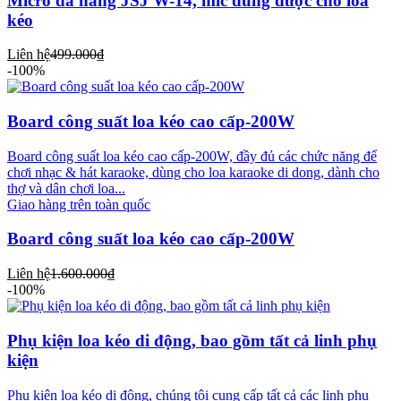
Micro đa năng JSJ W-14, mic dùng được cho loa
kéo
Liên hệ
499.000₫
-100%
Board công suất loa kéo cao cấp-200W
Board công suất loa kéo cao cấp-200W, đầy đủ các chức năng để
chơi nhạc & hát karaoke, dùng cho loa karaoke di dong, dành cho
thợ và dân chơi loa...
Giao hàng trên toàn quốc
Board công suất loa kéo cao cấp-200W
Liên hệ
1.600.000₫
-100%
Phụ kiện loa kéo di động, bao gồm tất cả linh phụ
kiện
Phụ kiện loa kéo di động, chúng tôi cung cấp tất cả các linh phụ