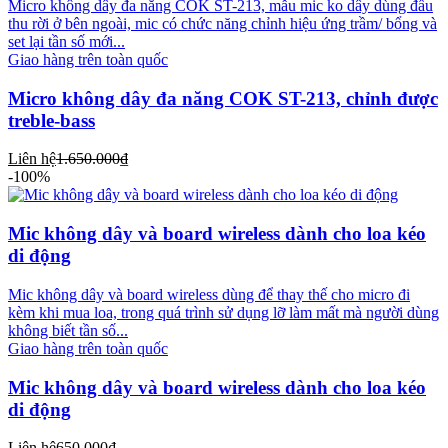
Micro không dây đa năng COK ST-213, mẫu mic ko dây dùng đầu
thu rời ở bên ngoài, mic có chức năng chỉnh hiệu ứng trầm/ bổng và
set lại tần số mới...
Giao hàng trên toàn quốc
Micro không dây đa năng COK ST-213, chỉnh được
treble-bass
Liên hệ
1.650.000₫
-100%
Mic không dây và board wireless dành cho loa kéo
di động
Mic không dây và board wireless dùng để thay thế cho micro đi
kèm khi mua loa, trong quá trình sử dụng lỡ làm mất mà người dùng
không biết tần số...
Giao hàng trên toàn quốc
Mic không dây và board wireless dành cho loa kéo
di động
Liên hệ
650.000₫