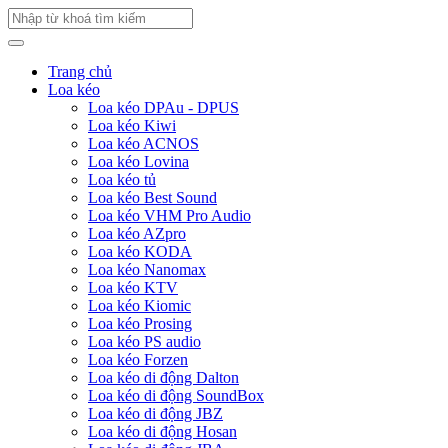
Trang chủ
Loa kéo
Loa kéo DPAu - DPUS
Loa kéo Kiwi
Loa kéo ACNOS
Loa kéo Lovina
Loa kéo tủ
Loa kéo Best Sound
Loa kéo VHM Pro Audio
Loa kéo AZpro
Loa kéo KODA
Loa kéo Nanomax
Loa kéo KTV
Loa kéo Kiomic
Loa kéo Prosing
Loa kéo PS audio
Loa kéo Forzen
Loa kéo di động Dalton
Loa kéo di động SoundBox
Loa kéo di động JBZ
Loa kéo di động Hosan