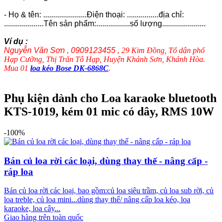
- Họ & tên: ......................Điện thoại: ................địa chỉ:
....................Tên sản phẩm:.................số lượng......................
Ví dụ :
Nguyễn Văn Sơn , 0909123455 ,
29 Kim Đồng, Tổ dân phố
Hạp Cường, Thị Trấn Tô Hạp, Huyện Khánh Sơn, Khánh Hòa.
Mua 01
loa kéo Bose DK-6868C
.
Phụ kiện dành cho Loa karaoke bluetooth
KTS-1019, kém 01 mic có dây, RMS 10W
-100%
Bán củ loa rời các loại, dùng thay thế - nâng cấp -
ráp loa
Bán củ loa rời các loại, bao gồm:củ loa siêu trầm, củ loa sub rời, củ
loa treble, củ loa mini...dùng thay thế/ nâng cấp loa kéo, loa
karaoke, loa cây...
Giao hàng trên toàn quốc