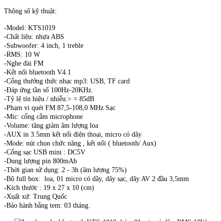
Thông số kỹ thuật:
-Model: KTS1019
-Chất liệu: nhựa ABS
-Subwoofer: 4 inch, 1 treble
-RMS: 10 W
-Nghe đài FM
-Kết nối bluetooth V4.1
-Cổng thưởng thức nhạc mp3: USB, TF card
-Đáp ứng tần số 100Hz-20KHz.
-Tỷ lệ tín hiệu / nhiễu:> = 85dB
-Phạm vi quét FM 87,5-108,0 MHz Sạc
-Mic: cổng cắm microphone
-Volume: tăng giảm âm lượng loa
-AUX in 3.5mm kết nối điện thoại, micro có dây
-Mode: nút chọn chức năng , kết nối ( bluetooth/ Aux)
-Cổng sạc USB mini : DC5V
-Dung lượng pin 800mAh
-Thời gian sử dụng: 2 - 3h (âm lượng 75%)
-Bộ full box: loa, 01 micro có dây, dây sạc, dây AV 2 đầu 3,5mm
-Kích thước : 19 x 27 x 10 (cm)
-Xuất xứ: Trung Quốc
-Bảo hành bằng tem: 03 tháng.