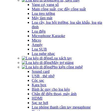
Điện tử, điện máy
Vang cơ, vang số
Main công suất, cục đẩy công suất
Loa treo tường
Máy làm mát
Loa cây, loa hội trường, loa sân khấu, loa gia
đinh
Loa điện
Microphone Karaoke
Micro
Amply
Loa SUB
Loa nghe nhạc
Loa xách tay
Máy trợ giảng
Phụ kiện công nghệ
Sound card
USB , thẻ nhớ
Cóc sạc
Kara box
Bình ắc quy cho loa kéo
Chân để điện thoại, máy ảnh
HDMI
Sạc xe hơi
Loa phóng thanh cầm tay megaphone