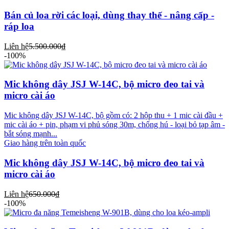
Bán củ loa rời các loại, dùng thay thế - nâng cấp -
ráp loa
Liên hệ
5.500.000₫
-100%
Mic không dây JSJ W-14C, bộ micro đeo tai và
micro cài áo
Mic không dây JSJ W-14C, bộ gồm có: 2 hộp thu + 1 mic cài đầu +
mic cài áo + pin, phạm vi phủ sóng 30m, chống hú - loại bỏ tạp âm -
bắt sóng mạnh...
Giao hàng trên toàn quốc
Mic không dây JSJ W-14C, bộ micro đeo tai và
micro cài áo
Liên hệ
650.000₫
-100%