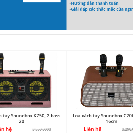
-
Hướng dẫn thanh toán
-
Giải đáp các thắc mắc của ng
h tay Soundbox K750, 2 bass
Loa xách tay Soundbox C206
20
16cm
ên hệ
Liên hệ
3.550.000₫
3.290