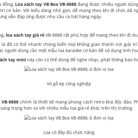
ệu đồng,
Loa xách tay VB Box VB-8888
đang được nhiều người dùng 
i trí cơ bản. Với kiểu dáng nhỏ gọn, dễ mang theo khi đi chơi, dã 
hưng vẫn đáp ứng được nhu cầu ca hát hàng ngày.
ng,
loa xách tay giá rẻ
VB-8888 rất phù hợp để mang theo khi đi du lị
h là đã có thể nhanh chóng biến mọi không gian thành nơi giải trí 
ặc người dùng cần một mẫu loa karaoke cơ bản để sử dụng linh ho
ách tay mini
này còn có thể dùng để nghe nhạc, phát thông báo ho
Vỏ gỗ ép công nghiệp
x VB-8888
chính là thiết kế mang phong cách retro khá độc đáo. 
sang trọng hơn so với nhiều mẫu loa giá rẻ khác trên thị trường.
Loa có đầy đủ chức năng