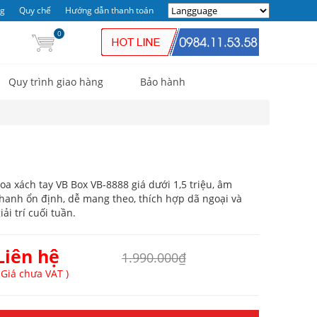
ng
Quy chế
Hướng dẫn thanh toán
0
Quy trình giao hàng
Bảo hành
oa xách tay VB Box VB-8888 giá dưới 1,5 triệu, âm
hanh ổn định, dễ mang theo, thích hợp dã ngoại và
iải trí cuối tuần.
Liên hệ
1.990.000₫
 Giá chưa VAT )