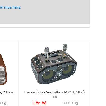
ười mua hàng
, 2 bass
Loa xách tay Soundbox MP18, 18 củ
loa
Liên hệ
.000₫
3.390.000₫