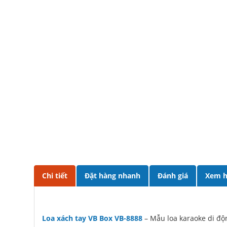
Chi tiết
Đặt hàng nhanh
Đánh giá
Xem h
Loa xách tay VB Box VB-8888
– Mẫu loa karaoke di độ