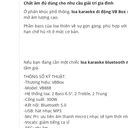
Chất âm đủ dùng cho nhu cầu giải trí gia đình
Ở phân khúc phổ thông,
loa karaoke di động VB Box
c
mở âm lượng cao.
Phần bass của loa thiên về sự gọn gàng, phù hợp với 
hạn chế hú rít ở mức cơ bản.
Nếu bạn đang cần một chiếc
loa karaoke bluetooth 
tầm giá.
THÔNG SỐ KỸ THUẬT:
-Thương hiệu: VBBox
-Model: VB888
-Hệ thống loa: 2 Bass 6.5", 2 Treble, 2 Trung
-Công suất: 300W
-Kết nối: Bluetooth 5.0
-USB: hát nhạc MP3
-Mic Pri: ưu tiên âm thanh micro ( nhạc sẽ tạm thời n
-Vocals: giảm tiếng ca sĩ
-REC: ghi âm