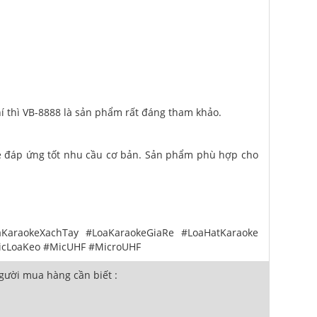
hí thì VB-8888 là sản phẩm rất đáng tham khảo.
oke đáp ứng tốt nhu cầu cơ bản. Sản phẩm phù hợp cho
raokeXachTay #LoaKaraokeGiaRe #LoaHatKaraoke
icLoaKeo #MicUHF #MicroUHF
ười mua hàng cần biết :