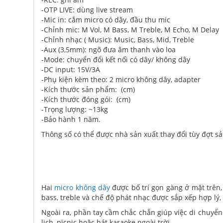
-OTP LIVE: dùng live stream
-Mic in: cắm micro có dây, đầu thu mic
-Chỉnh mic: M Vol, M Bass, M Treble, M Echo, M Delay
-Chỉnh nhạc ( Music): Music, Bass, Mid, Treble
-Aux (3,5mm): ngõ đưa âm thanh vào loa
-Mode: chuyển đổi kết nối có dây/ không dây
-DC input: 15V/3A
-Phụ kiện kèm theo: 2 micro không dây, adapter
-Kích thước sản phẩm: (cm)
-Kích thước đóng gói: (cm)
-Trọng lượng: ~13kg
-Bảo hành 1 năm.
Thông số có thể được nhà sản xuất thay đổi tùy đợt s
Hai
micro không dây
được bố trí gọn gàng ở mặt trên,
bass, treble và chế độ phát nhạc được sắp xếp hợp lý, 
Ngoài ra, phần tay cầm chắc chắn giúp việc di chuyển
lịch, picnic hoặc hát karaoke ngoài trời.