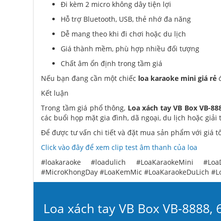
Đi kèm 2 micro không dây tiện lợi
Hỗ trợ Bluetooth, USB, thẻ nhớ đa năng
Dễ mang theo khi đi chơi hoặc du lịch
Giá thành mềm, phù hợp nhiều đối tượng
Chất âm ổn định trong tầm giá
Nếu bạn đang cần một chiếc
loa karaoke mini giá rẻ
đ
Kết luận
Trong tầm giá phổ thông,
Loa xách tay VB Box VB-88
các buổi họp mặt gia đình, dã ngoại, du lịch hoặc giải 
Để được tư vấn chi tiết và đặt mua sản phẩm với giá tốt
Click vào đây để xem clip test âm thanh của loa
#loakaraoke #loadulich #LoaKaraokeMini #Loa
#MicroKhongDay #LoaKemMic #LoaKaraokeDuLich #L
Loa xách tay VB Box VB-8888, 6