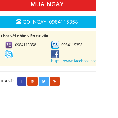
MUA NGAY
GỌI NGAY: 0984115358
Chat với nhân viên tư vấn
0984115358
0984115358
https://www.facebook.com/cuahangl
CHIA SẺ: