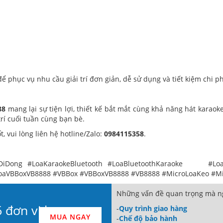
ể phục vụ nhu cầu giải trí đơn giản, dễ sử dụng và tiết kiệm chi p
88
mang lại sự tiện lợi, thiết kế bắt mắt cùng khả năng hát kara
trí cuối tuần cùng bạn bè.
, vui lòng liên hệ hotline/Zalo:
0984115358
.
DiDong #LoaKaraokeBluetooth #LoaBluetoothKaraoke #LoaKa
oaVBBoxVB8888 #VBBox #VBBoxVB8888 #VB8888 #MicroLoaKeo #M
Những vấn đề quan trọng mà ng
 đơn vị loa
-
Quy trình giao hàng
MUA NGAY
-
Chế độ bảo hành