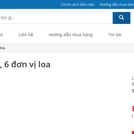
Chính sách bảo mật
Hướng dẫn mua hà
te
Liên hệ
Hướng dẫn mua hàng
Tin tức
 loa
 6 đơn vị loa
L
t
g
(