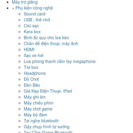
Máy trợ giảng
Phụ kiện công nghệ
Sound card
USB , thẻ nhớ
Cóc sạc
Kara box
Bình ắc quy cho loa kéo
Chân để điện thoại, máy ảnh
HDMI
Sạc xe hơi
Loa phóng thanh cầm tay megaphone
Tivi box
Headphone
Đồ Chơi
Đèn Bão
Giá Kẹp Điện Thoại- IPad
Máy ghi âm
Máy chiếu phim
Máy chơi game
Máy bộ đàm
Tai nghe bluetooth
Gậy chụp hình tự sướng
Tay Cầm Game Bluetooth