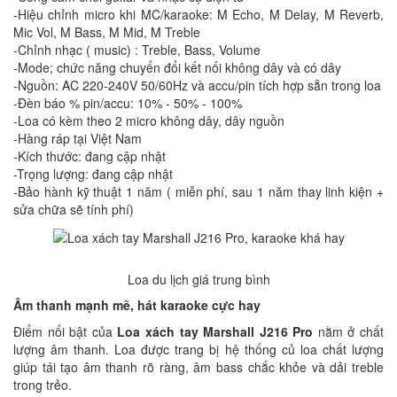
-Hiệu chỉnh micro khi MC/karaoke: M Echo, M Delay, M Reverb,
Mic Vol, M Bass, M Mid, M Treble
-Chỉnh nhạc ( music) : Treble, Bass, Volume
-Mode; chức năng chuyển đổi kết nối không dây và có dây
-Nguồn: AC 220-240V 50/60Hz và accu/pin tích hợp sẵn trong loa
-Đèn báo % pin/accu: 10% - 50% - 100%
-Loa có kèm theo 2 micro không dây, dây nguồn
-Hàng ráp tại Việt Nam
-Kích thước: đang cập nhật
-Trọng lượng: đang cập nhật
-Bảo hành kỹ thuật 1 năm ( miễn phí, sau 1 năm thay linh kiện +
sửa chữa sẽ tính phí)
Loa du lịch giá trung bình
Âm thanh mạnh mẽ, hát karaoke cực hay
Điểm nổi bật của
Loa xách tay Marshall J216 Pro
nằm ở chất
lượng âm thanh. Loa được trang bị hệ thống củ loa chất lượng
giúp tái tạo âm thanh rõ ràng, âm bass chắc khỏe và dải treble
trong trẻo.