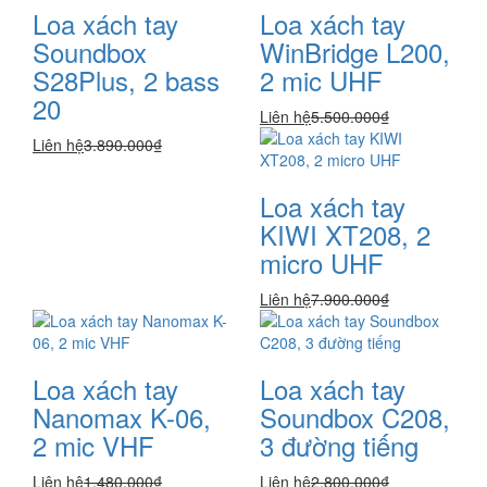
Loa xách tay
Loa xách tay
Soundbox
WinBridge L200,
S28Plus, 2 bass
2 mic UHF
20
Liên hệ
5.500.000₫
Liên hệ
3.890.000₫
Loa xách tay
KIWI XT208, 2
micro UHF
Liên hệ
7.900.000₫
Loa xách tay
Loa xách tay
Nanomax K-06,
Soundbox C208,
2 mic VHF
3 đường tiếng
Liên hệ
1.480.000₫
Liên hệ
2.800.000₫