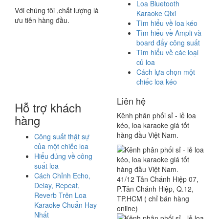
Loa Bluetooth
Với chúng tôi ,chất lượng là
Karaoke Qixi
ưu tiên hàng đầu.
Tìm hiểu về loa kéo
Tìm hiểu về Ampli và
board đẩy công suất
Tìm hiểu về các loại
củ loa
Cách lựa chọn một
chiếc loa kéo
Liên hệ
Hỗ trợ khách
Kênh phân phối sỉ - lẻ loa
hàng
kéo, loa karaoke giá tốt
hàng đầu Việt Nam.
Công suất thật sự
của một chiếc loa
Hiểu đúng về công
suất loa
Cách Chỉnh Echo,
41/12 Tân Chánh Hiệp 07,
Delay, Repeat,
P.Tân Chánh Hiệp, Q.12,
Reverb Trên Loa
TP.HCM ( chỉ bán hàng
Karaoke Chuẩn Hay
online)
Nhất