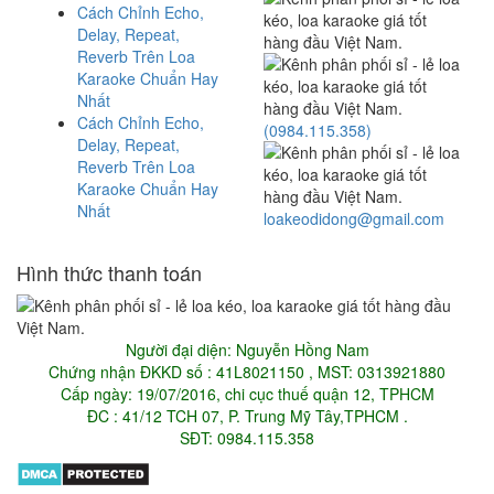
Cách Chỉnh Echo,
Delay, Repeat,
Reverb Trên Loa
Karaoke Chuẩn Hay
Nhất
Cách Chỉnh Echo,
(0984.115.358)
Delay, Repeat,
Reverb Trên Loa
Karaoke Chuẩn Hay
Nhất
loakeodidong@gmail.com
Hình thức thanh toán
Người đại diện: Nguyễn Hồng Nam
Chứng nhận ĐKKD số : 41L8021150 , MST: 0313921880
Cấp ngày: 19/07/2016, chi cục thuế quận 12, TPHCM
ĐC : 41/12 TCH 07, P. Trung Mỹ Tây,TPHCM .
SĐT: 0984.115.358