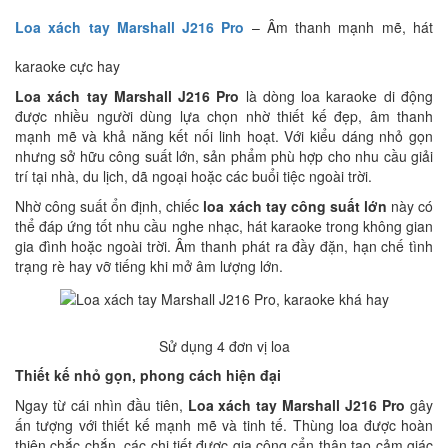
Loa xách tay Marshall J216 Pro
– Âm thanh mạnh mẽ, hát
karaoke cực hay
Loa xách tay Marshall J216 Pro
là dòng loa karaoke di động
được nhiều người dùng lựa chọn nhờ thiết kế đẹp, âm thanh
mạnh mẽ và khả năng kết nối linh hoạt. Với kiểu dáng nhỏ gọn
nhưng sở hữu công suất lớn, sản phẩm phù hợp cho nhu cầu giải
trí tại nhà, du lịch, dã ngoại hoặc các buổi tiệc ngoài trời.
Nhờ công suất ổn định, chiếc
loa xách tay công suất lớn
này có
thể đáp ứng tốt nhu cầu nghe nhạc, hát karaoke trong không gian
gia đình hoặc ngoài trời. Âm thanh phát ra đầy đặn, hạn chế tình
trạng rè hay vỡ tiếng khi mở âm lượng lớn.
Sử dụng 4 đơn vị loa
Thiết kế nhỏ gọn, phong cách hiện đại
Ngay từ cái nhìn đầu tiên,
Loa xách tay Marshall J216 Pro
gây
ấn tượng với thiết kế mạnh mẽ và tinh tế. Thùng loa được hoàn
thiện chắc chắn, các chi tiết được gia công cẩn thận tạo cảm giác