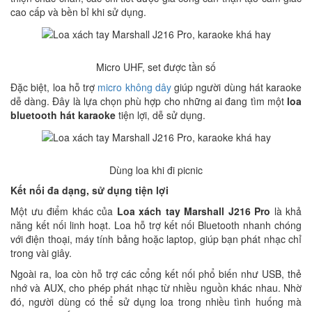
cao cấp và bền bỉ khi sử dụng.
Micro UHF, set được tần số
Đặc biệt, loa hỗ trợ
micro không dây
giúp người dùng hát karaoke
dễ dàng. Đây là lựa chọn phù hợp cho những ai đang tìm một
loa
bluetooth hát karaoke
tiện lợi, dễ sử dụng.
Dùng loa khi đi picnic
Kết nối đa dạng, sử dụng tiện lợi
Một ưu điểm khác của
Loa xách tay Marshall J216 Pro
là khả
năng kết nối linh hoạt. Loa hỗ trợ kết nối Bluetooth nhanh chóng
với điện thoại, máy tính bảng hoặc laptop, giúp bạn phát nhạc chỉ
trong vài giây.
Ngoài ra, loa còn hỗ trợ các cổng kết nối phổ biến như USB, thẻ
nhớ và AUX, cho phép phát nhạc từ nhiều nguồn khác nhau. Nhờ
đó, người dùng có thể sử dụng loa trong nhiều tình huống mà