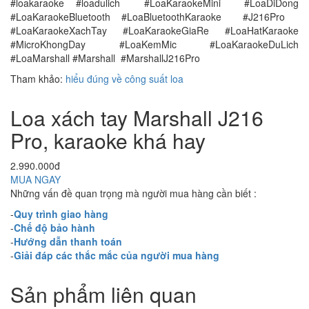
#loakaraoke #loadulich #LoaKaraokeMini #LoaDiDong
#LoaKaraokeBluetooth #LoaBluetoothKaraoke #J216Pro
#LoaKaraokeXachTay #LoaKaraokeGiaRe #LoaHatKaraoke
#MicroKhongDay #LoaKemMic #LoaKaraokeDuLich
#LoaMarshall #Marshall #MarshallJ216Pro
Tham khảo:
hiểu đúng về công suất loa
Loa xách tay Marshall J216
Pro, karaoke khá hay
2.990.000đ
MUA NGAY
Những vấn đề quan trọng mà người mua hàng cần biết :
-
Quy trình giao hàng
-
Chế độ bảo hành
-
Hướng dẫn thanh toán
-
Giải đáp các thắc mắc của người mua hàng
Sản phẩm liên quan