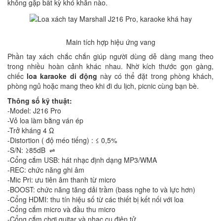
không gặp bất kỳ khó khăn nào.
Main tích hợp hiệu ứng vang
Phần tay xách chắc chắn giúp người dùng dễ dàng mang theo
trong nhiều hoàn cảnh khác nhau. Nhờ kích thước gọn gàng,
chiếc
loa karaoke di động
này có thể đặt trong phòng khách,
phòng ngủ hoặc mang theo khi đi du lịch, picnic cùng bạn bè.
Thông số kỹ thuật:
-Model: J216 Pro
-Vỏ loa làm bằng ván ép
-Trở kháng 4 Ω
-Distortion ( độ méo tiếng) : ≤ 0,5%
-S/N: ≥85dB ⇌
-Cổng cắm USB: hát nhạc định dạng MP3/WMA
-REC: chức năng ghi âm
-Mic Pri: ưu tiên âm thanh từ micro
-BOOST: chức năng tăng dải trầm (bass nghe to và lực hơn)
-Cổng HDMI: thu tín hiệu số từ các thiết bị kết nối với loa
-Cổng cắm micro và đầu thu micro
-Cổng cắm chơi guitar và nhạc cụ điện tử